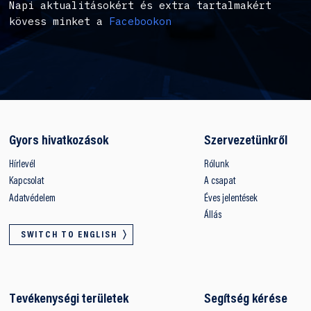
Napi aktualitásokért és extra tartalmakért
kövess minket a
Facebookon
Gyors hivatkozások
Szervezetünkről
Hírlevél
Rólunk
Kapcsolat
A csapat
Adatvédelem
Éves jelentések
Állás
SWITCH TO ENGLISH
Tevékenységi területek
Segítség kérése