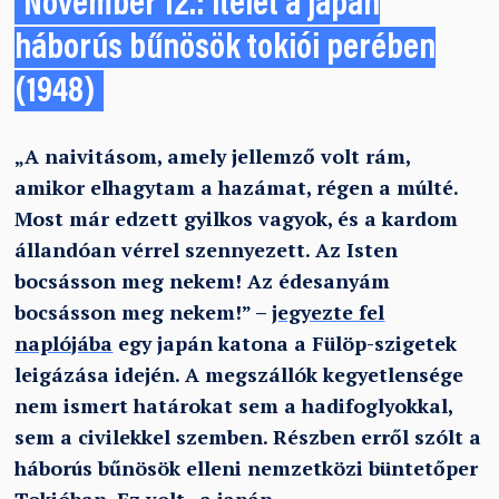
November 12.: ítélet a japán
háborús bűnösök tokiói perében
(1948)
„A naivitásom, amely jellemző volt rám,
amikor elhagytam a hazámat, régen a múlté.
Most már edzett gyilkos vagyok, és a kardom
állandóan vérrel szennyezett. Az Isten
bocsásson meg nekem! Az édesanyám
bocsásson meg nekem!” –
jegyezte fel
naplójába
egy japán katona a Fülöp-szigetek
leigázása idején. A megszállók kegyetlensége
nem ismert határokat sem a hadifoglyokkal,
sem a civilekkel szemben. Részben erről szólt a
háborús bűnösök elleni nemzetközi büntetőper