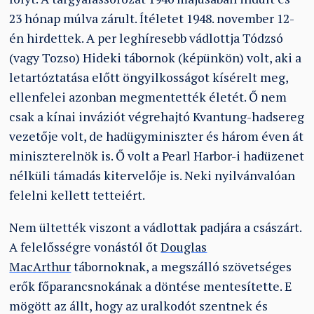
23 hónap múlva zárult. Ítéletet 1948. november 12-
én hirdettek. A per leghíresebb vádlottja Tódzsó
(vagy Tozso) Hideki tábornok (képünkön) volt, aki a
letartóztatása előtt öngyilkosságot kísérelt meg,
ellenfelei azonban megmentették életét. Ő nem
csak a kínai inváziót végrehajtó Kvantung-hadsereg
vezetője volt, de hadügyminiszter és három éven át
miniszterelnök is. Ő volt a Pearl Harbor-i hadüzenet
nélküli támadás kitervelője is. Neki nyilvánvalóan
felelni kellett tetteiért.
Nem ültették viszont a vádlottak padjára a császárt.
A felelősségre vonástól őt
Douglas
MacArthur
tábornoknak, a megszálló szövetséges
erők főparancsnokának a döntése mentesítette. E
mögött az állt, hogy az uralkodót szentnek és