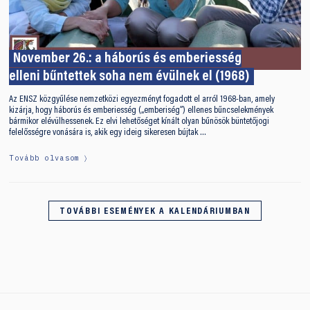
November 26.: a háborús és emberiesség
elleni bűntettek soha nem évülnek el (1968)
Az ENSZ közgyűlése nemzetközi egyezményt fogadott el arról 1968-ban, amely
kizárja, hogy háborús és emberiesség („emberiség”) ellenes bűncselekmények
bármikor elévülhessenek. Ez elvi lehetőséget kínált olyan bűnösök büntetőjogi
felelősségre vonására is, akik egy ideig sikeresen bújtak …
Tovább olvasom
TOVÁBBI ESEMÉNYEK A KALENDÁRIUMBAN