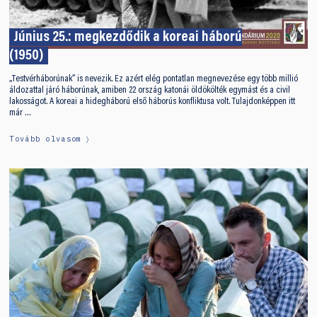
Június 25.: megkezdődik a koreai háború
(1950)
„Testvérháborúnak” is nevezik. Ez azért elég pontatlan megnevezése egy több millió
áldozattal járó háborúnak, amiben 22 ország katonái öldökölték egymást és a civil
lakosságot. A koreai a hidegháború első háborús konfliktusa volt. Tulajdonképpen itt
már …
Tovább olvasom