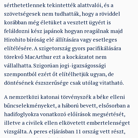
sérthetetlennek tekintették alattvalói, és a
szövetségesek nem tudhatták, hogy a röviddel
korábban még életüket a vesztett ügyért is
feláldozni kész japánok hogyan reagálnak majd
Hirohito bíróság elé állítására vagy esetleges
elítélésére. A szigetország gyors pacifikálására
törekvő MacArthur ezt a kockázatot nem
vállalhatta. Szigorúan jogi-igazságossági
szempontból ezért őt elítélhetjük ugyan, de
döntésének észszerűsége csak utólag vitatható.
A nemzetközi katonai törvényszék a béke elleni
bűncselekményeket, a háború bevett, elsősorban a
hadifoglyokra vonatkozó előírások megsértését,
illetve a civilek ellen elkövetett embertelenséget
vizsgálta. A peres eljárásban 11 ország vett részt,