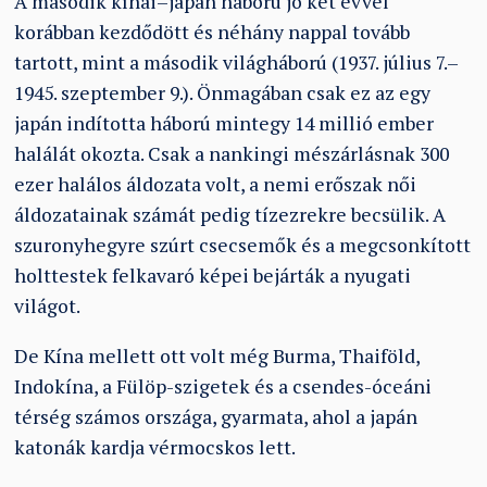
A második kínai–japán háború jó két évvel
korábban kezdődött és néhány nappal tovább
tartott, mint a második világháború (1937. július 7.–
1945. szeptember 9.). Önmagában csak ez az egy
japán indította háború mintegy 14 millió ember
halálát okozta. Csak a nankingi mészárlásnak 300
ezer halálos áldozata volt, a nemi erőszak női
áldozatainak számát pedig tízezrekre becsülik. A
szuronyhegyre szúrt csecsemők és a megcsonkított
holttestek felkavaró képei bejárták a nyugati
világot.
De Kína mellett ott volt még Burma, Thaiföld,
Indokína, a Fülöp-szigetek és a csendes-óceáni
térség számos országa, gyarmata, ahol a japán
katonák kardja vérmocskos lett.