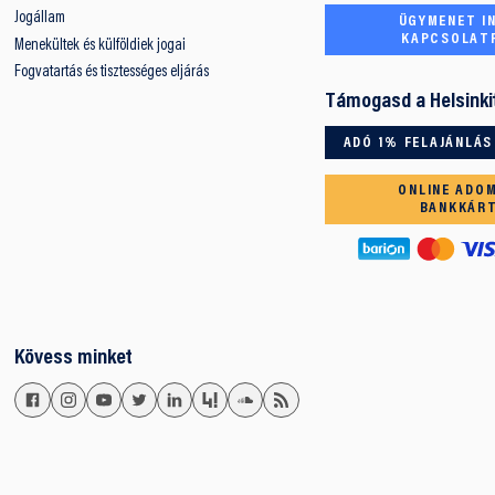
Jogállam
ÜGYMENET IN
KAPCSOLAT
Menekültek és külföldiek jogai
Fogvatartás és tisztességes eljárás
Támogasd a Helsinki
ADÓ 1% FELAJÁNLÁS
ONLINE ADO
BANKKÁR
Kövess minket