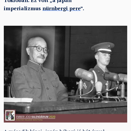
Tokióban. Ez volt „a japán
imperializmus
nürnbergi pere
”.