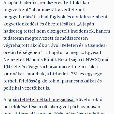
A japán haderők „rendszeresített taktikai
fegyverként” alkalmazták a védtelenek
meggyilkolását, a hadifoglyok és civilek szembeni
kegyetlenkedést és éheztetésüket. „A japán
hadsereg tettei nem elszigetelt incidensek, hanem
tudatosan megtervezett és módszeresen
végrehajtott akciók a Távol-Keleten és a Csendes-
óceán térségében” – állapította meg az Egyesült
Nemzetek Háborús Bűnök Bizottsága (UNWCC) már
1945 elején. Vagyis a borzalmakért nem csak a
katonákat, mondjuk, a hírhedett 731-es egységet
terheli felelősség, de tokiói parancsnokaikat és
politikai vezetőiket is.
‌A
Japán feltétel nélküli megadását
követő tokiói
per előkészítése a nürnbergivel párhuzamosan
folyt. A tárgyalássorozat 1946 májusában indult és