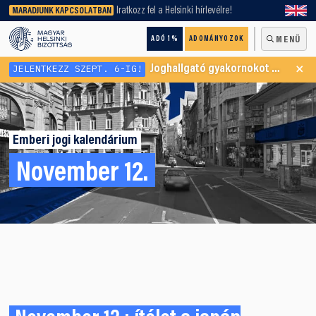
keresőnket!
Iratkozz fel a Helsinki hírlevélre!
MARADJUNK KAPCSOLATBAN
ADÓ 1%
ADOMÁNYOZOK
MENÜ
×
JELENTKEZZ SZEPT. 6-IG!
Joghallgató gyakornokot keresünk Menekültügyi Programunkba
Emberi jogi kalendárium
November 12.