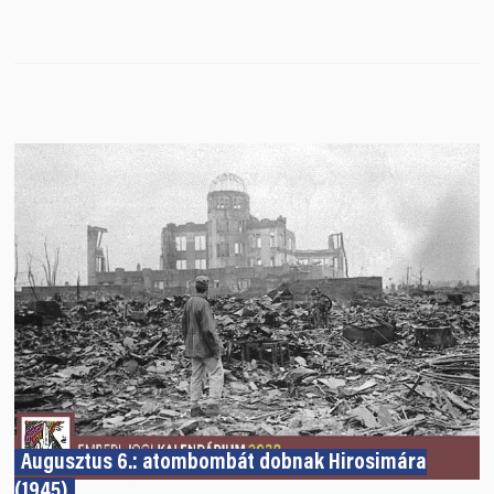
Augusztus 6.: atombombát dobnak Hirosimára
(1945)