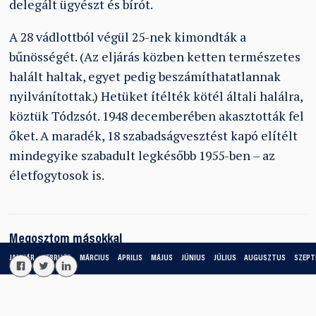
delegált ügyészt és bírót.
A 28 vádlottból végül 25-nek kimondták a
bűnösségét. (Az eljárás közben ketten természetes
halált haltak, egyet pedig beszámíthatatlannak
nyilvánítottak.) Hetüket ítélték kötél általi halálra,
köztük Tódzsót. 1948 decemberében akasztották fel
őket. A maradék, 18 szabadságvesztést kapó elítélt
mindegyike szabadult legkésőbb 1955-ben – az
életfogytosok is.
Megosztom másokkal
JANUÁR
FEBRUÁR
MÁRCIUS
ÁPRILIS
MÁJUS
JÚNIUS
JÚLIUS
AUGUSZTUS
SZEPT