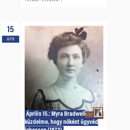
15
ÁPR
Április 15.: Myra Bradwell
küzdelme, hogy nőként ügyvéd