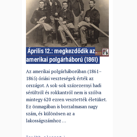
Április 12.: megkezdődik az
amerikai polgárháború (1861)
Az amerikai polgárháborúban (1861–
1865) óriási veszteségek érték az
országot. A sok-sok százezernyi hadi
sérültről és rokkantról nem is szólva
mintegy 620 ezren vesztették életüket.
Ez önmagában is borzalmasan nagy
szám, és különösen az a
lakosságszámhoz …
Tovább olvasom