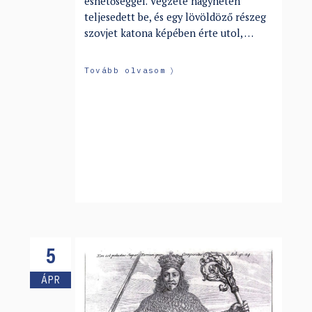
eshetőséggel. Végzete nagyhéten
teljesedett be, és egy lövöldöző részeg
szovjet katona képében érte utol, …
Tovább olvasom
5
ÁPR