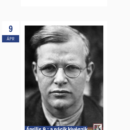
9
ÁPR