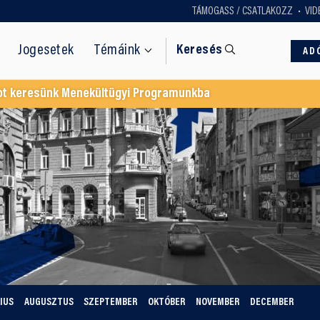
TÁMOGASS / CSATLAKOZZ
VID
Jogesetek
Témáink
Keresés
AD
ot keresünk Menekültügyi Programunkba
IUS
AUGUSZTUS
SZEPTEMBER
OKTÓBER
NOVEMBER
DECEMBER