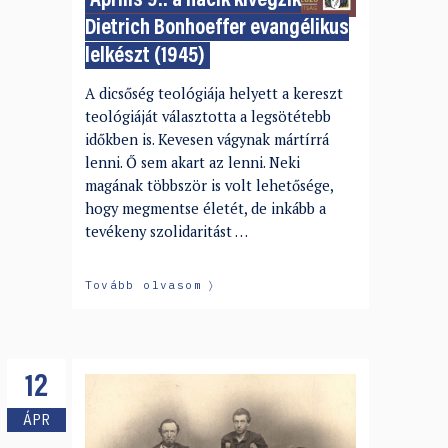
Április 9.: a nácik kivégzik
Dietrich Bonhoeffer evangélikus
lelkészt (1945)
A dicsőség teológiája helyett a kereszt
teológiáját választotta a legsötétebb
időkben is. Kevesen vágynak mártírrá
lenni. Ő sem akart az lenni. Neki
magának többször is volt lehetősége,
hogy megmentse életét, de inkább a
tevékeny szolidaritást …
Tovább olvasom
12
ÁPR