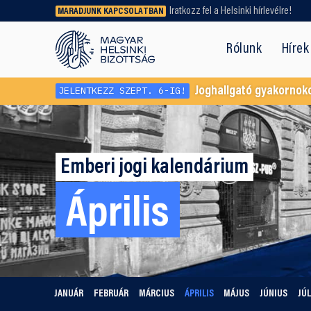
Iratkozz fel a Helsinki hírlevélre!
MARADJUNK KAPCSOLATBAN
Régebbi tartalmat vagy
dokumentumot keresel? Használd a
Rólunk
Hírek
keresőnket!
JELENTKEZZ SZEPT. 6-IG!
Joghallgató gyakornok
Emberi jogi kalendárium
Április
JANUÁR
FEBRUÁR
MÁRCIUS
ÁPRILIS
MÁJUS
JÚNIUS
JÚL