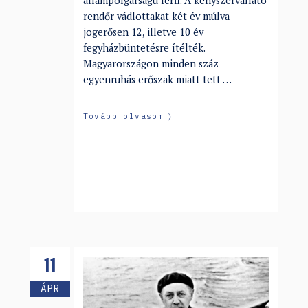
állampolgárságú férfi. A kényszervallató
rendőr vádlottakat két év múlva
jogerősen 12, illetve 10 év
fegyházbüntetésre ítélték.
Magyarországon minden száz
egyenruhás erőszak miatt tett …
Tovább olvasom
11
ÁPR