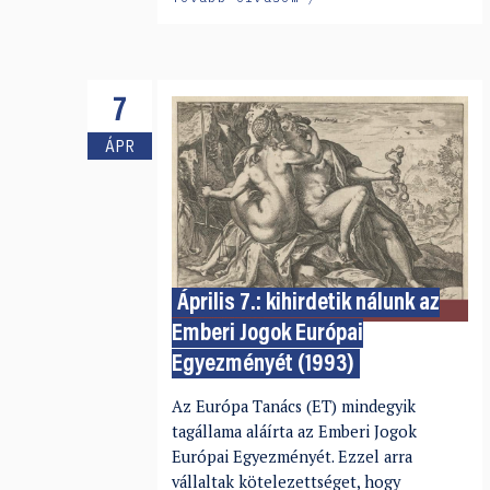
7
ÁPR
Április 7.: kihirdetik nálunk az
Emberi Jogok Európai
Egyezményét (1993)
Az Európa Tanács (ET) mindegyik
tagállama aláírta az Emberi Jogok
Európai Egyezményét. Ezzel arra
vállaltak kötelezettséget, hogy