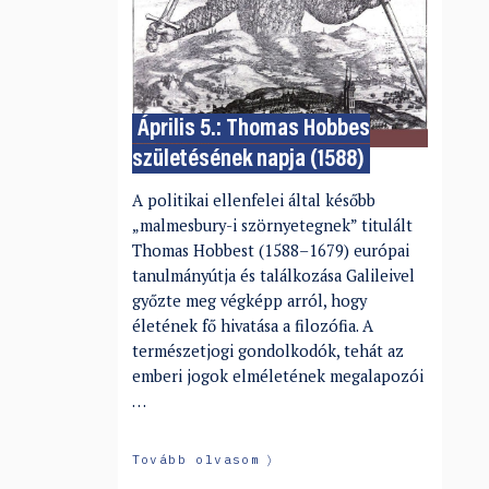
Április 5.: Thomas Hobbes
születésének napja (1588)
A politikai ellenfelei által később
„malmesbury-i szörnyetegnek” titulált
Thomas Hobbest (1588–1679) európai
tanulmányútja és találkozása Galileivel
győzte meg végképp arról, hogy
életének fő hivatása a filozófia. A
természetjogi gondolkodók, tehát az
emberi jogok elméletének megalapozói
…
Tovább olvasom