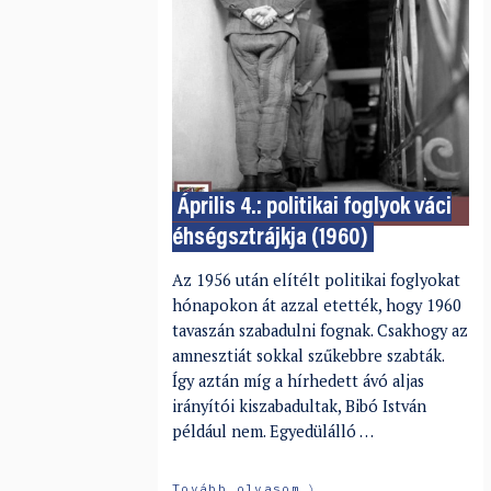
Április 4.: politikai foglyok váci
éhségsztrájkja (1960)
Az 1956 után elítélt politikai foglyokat
hónapokon át azzal etették, hogy 1960
tavaszán szabadulni fognak. Csakhogy az
amnesztiát sokkal szűkebbre szabták.
Így aztán míg a hírhedett ávó aljas
irányítói kiszabadultak, Bibó István
például nem. Egyedülálló …
Tovább olvasom