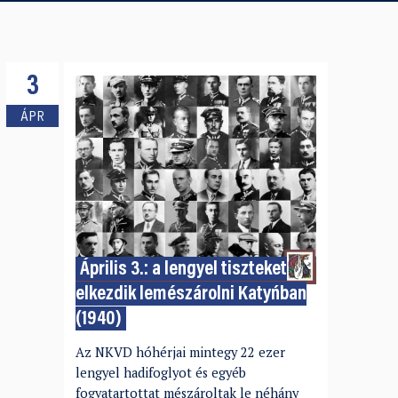
3
ÁPR
Április 3.: a lengyel tiszteket
elkezdik lemészárolni Katyńban
(1940)
Az NKVD hóhérjai mintegy 22 ezer
lengyel hadifoglyot és egyéb
fogvatartottat mészároltak le néhány