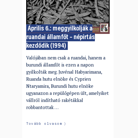
Április 6.: meggyilkolják a
ruandai államfőt – népirtás
kezdődik (1994)
Valójában nem csak a ruandai, hanem a
burundi államfőt is ezen a napon
gyilkolták meg. Juvénal Habyarimana,
Ruanda hutu elnöke és Cyprien
Ntaryamira, Burundi hutu elnöke
ugyanazon a repülőgépen ült, amelyiket
vállról indítható rakétákkal
robbantottak …
Tovább olvasom