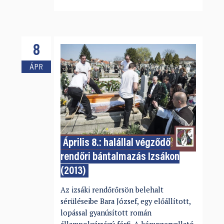
8
ÁPR
Április 8.: halállal végződő
rendőri bántalmazás Izsákon
(2013)
Az izsáki rendőrőrsön belehalt
sérüléseibe Bara József, egy előállított,
lopással gyanúsított román