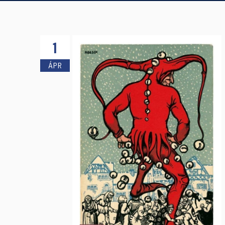
1
ÁPR