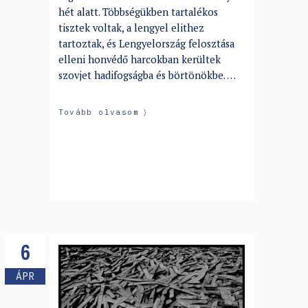
hét alatt. Többségükben tartalékos
tisztek voltak, a lengyel elithez
tartoztak, és Lengyelország felosztása
elleni honvédő harcokban kerültek
szovjet hadifogságba és börtönökbe. …
Tovább olvasom
6
ÁPR