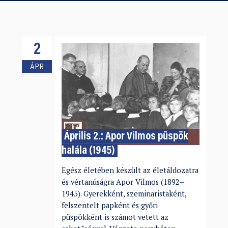
2
ÁPR
Április 2.: Apor Vilmos püspök
halála (1945)
Egész életében készült az életáldozatra
és vértanúságra Apor Vilmos (1892–
1945). Gyerekként, szeminaristaként,
felszentelt papként és győri
püspökként is számot vetett az