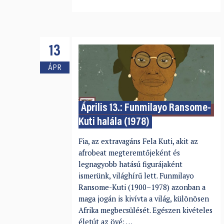
13
ÁPR
Április 13.: Funmilayo Ransome-
Kuti halála (1978)
Fia, az extravagáns Fela Kuti, akit az
afrobeat megteremtőjeként és
legnagyobb hatású figurájaként
ismerünk, világhírű lett. Funmilayo
Ransome-Kuti (1900–1978) azonban a
maga jogán is kivívta a világ, különösen
Afrika megbecsülését. Egészen kivételes
életút az övé: …