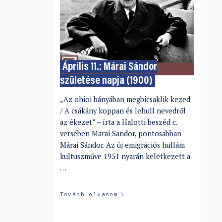
Április 11.: Márai Sándor
születése napja (1900)
„Az ohioi bányában megbicsaklik kezed
/ A csákány koppan és lehull nevedről
az ékezet” – írta a Halotti beszéd c.
versében Marai Sandor, pontosabban
Márai Sándor. Az új emigrációs hullám
kultuszműve 1951 nyarán keletkezett a
…
Tovább olvasom