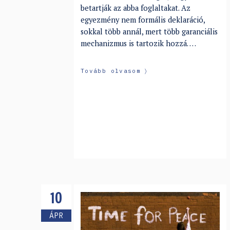
betartják az abba foglaltakat. Az
egyezmény nem formális deklaráció,
sokkal több annál, mert több garanciális
mechanizmus is tartozik hozzá. …
Tovább olvasom
10
ÁPR