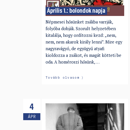
Április 1.: bolondok napja
Népmesei hősünket zsákba varrják,
folyóba dobják. Szorult helyzetében
kitalálja, hogy ordítozni kezd: „nem,
nem, nem akarok király lenni”. Mire egy
nagyravágyó, de együgyű atyafi
kioldozza a zsákot, és magát kötteti be
oda. A homéroszi hősünk, …
Tovább olvasom
4
ÁPR