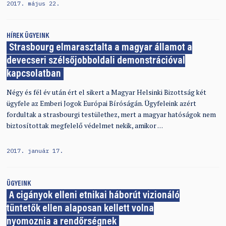
2017. május 22.
HÍREK
ÜGYEINK
Strasbourg elmarasztalta a magyar államot a
devecseri szélsőjobboldali demonstrációval
kapcsolatban
Négy és fél év után ért el sikert a Magyar Helsinki Bizottság két
ügyfele az Emberi Jogok Európai Bíróságán. Ügyfeleink azért
fordultak a strasbourgi testülethez, mert a magyar hatóságok nem
biztosítottak megfelelő védelmet nekik, amikor …
2017. január 17.
ÜGYEINK
A cigányok elleni etnikai háborút vizionáló
tüntetők ellen alaposan kellett volna
nyomoznia a rendőrségnek