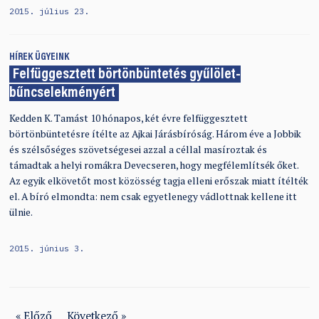
2015. július 23.
HÍREK
ÜGYEINK
Felfüggesztett börtönbüntetés gyűlölet-
bűncselekményért
Kedden K. Tamást 10 hónapos, két évre felfüggesztett
börtönbüntetésre ítélte az Ajkai Járásbíróság. Három éve a Jobbik
és szélsőséges szövetségesei azzal a céllal masíroztak és
támadtak a helyi romákra Devecseren, hogy megfélemlítsék őket.
Az egyik elkövetőt most közösség tagja elleni erőszak miatt ítélték
el. A bíró elmondta: nem csak egyetlenegy vádlottnak kellene itt
ülnie.
2015. június 3.
« Előző
Következő »