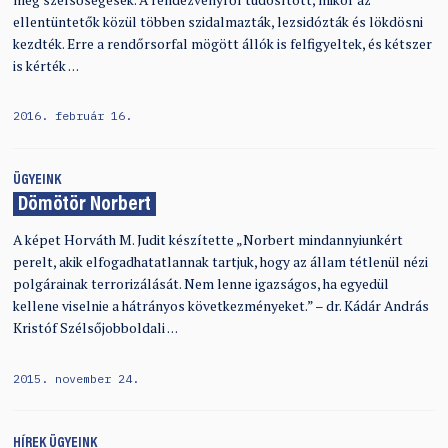
ellentüntetők közül többen szidalmazták, lezsidózták és lökdösni
kezdték. Erre a rendőrsorfal mögött állók is felfigyeltek, és kétszer
is kérték …
2016. február 16.
ÜGYEINK
Dömötör Norbert
A képet Horváth M. Judit készítette „Norbert mindannyiunkért
perelt, akik elfogadhatatlannak tartjuk, hogy az állam tétlenül nézi
polgárainak terrorizálását. Nem lenne igazságos, ha egyedül
kellene viselnie a hátrányos következményeket.” – dr. Kádár András
Kristóf Szélsőjobboldali …
2015. november 24.
HÍREK
ÜGYEINK