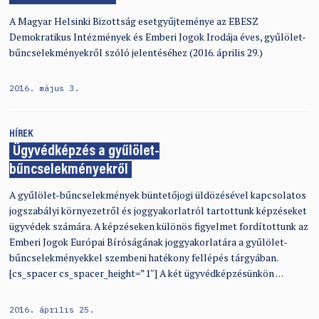
A Magyar Helsinki Bizottság esetgyűjteménye az EBESZ
Demokratikus Intézmények és Emberi Jogok Irodája éves, gyűlölet-
bűncselekményekről szóló jelentéséhez (2016. április 29.)
2016. május 3.
HÍREK
Ügyvédképzés a gyűlölet-
bűncselekményekről
A gyűlölet-bűncselekmények büntetőjogi üldözésével kapcsolatos
jogszabályi környezetről és joggyakorlatról tartottunk képzéseket
ügyvédek számára. A képzéseken különös figyelmet fordítottunk az
Emberi Jogok Európai Bíróságának joggyakorlatára a gyűlölet-
bűncselekményekkel szembeni hatékony fellépés tárgyában.
[cs_spacer cs_spacer_height=”1″] A két ügyvédképzésünkön …
2016. április 25.