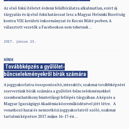
Az első fokú ítéletet érdemi felülbírálatra alkalmatlan, ezért új
tárgyalás és új első fokú határozat lesz a Magyar Helsinki Bizottság
kontra VIII. kerületi önkormányzat és Kocsis Máté perben. A
választott vezetők a Facebookon sem tehetnek …
2017. június 23.
HÍREK
Továbbképzés a gyűlölet-
bűncselekményekről bírák számára
A joggyakorlatra összpontosító, interaktív, szakmai továbbképzést
szerveztünk bírák számára a gyűlölet-bűncselekményekkel
szembeni hatékony büntetőjogi fellépés tárgyában. A képzés a
Magyar Igazságügyi Akadémia közreműködésével jött létre. A
vonatkozó hazai és nemzetközi joggyakorlatról szóló, szakmai
tartalmú képzésre 2017. május 16-17-én …