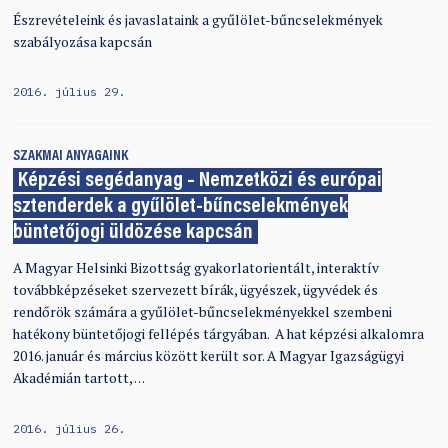
Észrevételeink és javaslataink a gyűlölet-bűncselekmények
szabályozása kapcsán
2016. július 29.
SZAKMAI ANYAGAINK
Képzési segédanyag – Nemzetközi és európai
sztenderdek a gyűlölet-bűncselekmények
büntetőjogi üldözése kapcsán
A Magyar Helsinki Bizottság gyakorlatorientált, interaktív
továbbképzéseket szervezett bírák, ügyészek, ügyvédek és
rendőrök számára a gyűlölet-bűncselekményekkel szembeni
hatékony büntetőjogi fellépés tárgyában. A hat képzési alkalomra
2016. január és március között került sor. A Magyar Igazságügyi
Akadémián tartott, …
2016. július 26.