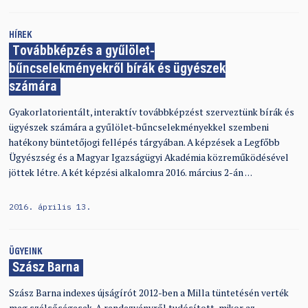
HÍREK
Továbbképzés a gyűlölet-
bűncselekményekről bírák és ügyészek
számára
Gyakorlatorientált, interaktív továbbképzést szerveztünk bírák és
ügyészek számára a gyűlölet-bűncselekményekkel szembeni
hatékony büntetőjogi fellépés tárgyában. A képzések a Legfőbb
Ügyészség és a Magyar Igazságügyi Akadémia közreműködésével
jöttek létre. A két képzési alkalomra 2016. március 2-án …
2016. április 13.
ÜGYEINK
Szász Barna
Szász Barna indexes újságírót 2012-ben a Milla tüntetésén verték
meg szélsőségesek. A rendezvényről tudósított, mikor az