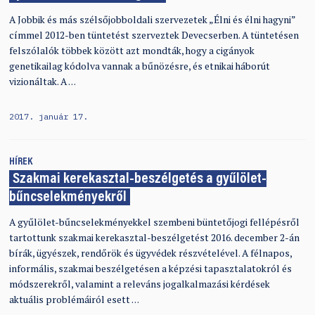
A Jobbik és más szélsőjobboldali szervezetek „Élni és élni hagyni”
címmel 2012-ben tüntetést szerveztek Devecserben. A tüntetésen
felszólalók többek között azt mondták, hogy a cigányok
genetikailag kódolva vannak a bűnözésre, és etnikai háborút
vizionáltak. A …
2017. január 17.
HÍREK
Szakmai kerekasztal-beszélgetés a gyűlölet-
bűncselekményekről
A gyűlölet-bűncselekményekkel szembeni büntetőjogi fellépésről
tartottunk szakmai kerekasztal-beszélgetést 2016. december 2-án
bírák, ügyészek, rendőrök és ügyvédek részvételével. A félnapos,
informális, szakmai beszélgetésen a képzési tapasztalatokról és
módszerekről, valamint a releváns jogalkalmazási kérdések
aktuális problémáiról esett …