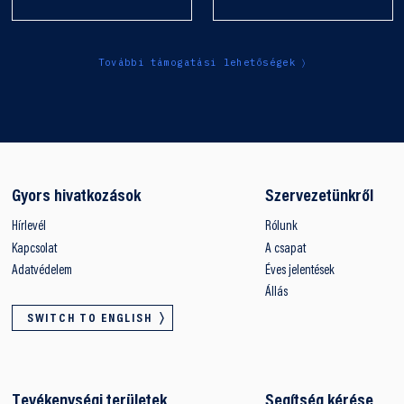
További támogatási lehetőségek
Gyors hivatkozások
Szervezetünkről
Hírlevél
Rólunk
Kapcsolat
A csapat
Adatvédelem
Éves jelentések
Állás
SWITCH TO ENGLISH
Tevékenységi területek
Segítség kérése