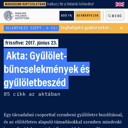
keresőnket!
Iratkozz fel a Helsinki hírlevélre!
MARADJUNK KAPCSOLATBAN
ADÓ 1%
ADOMÁNYOZOK
MENÜ
×
JELENTKEZZ SZEPT. 6-IG!
Joghallgató gyakornokot keresünk Menekültügyi Programunkba
frissítve: 2017. június 23.
Akta:
Gyűlölet-
bűncselekmények és
gyűlöletbeszéd
85 cikk az aktában
Egy társadalmi csoporttal szembeni gyűlöletre buzdítással,
és az előítéleten alapuló támadásokkal szemben mindenki