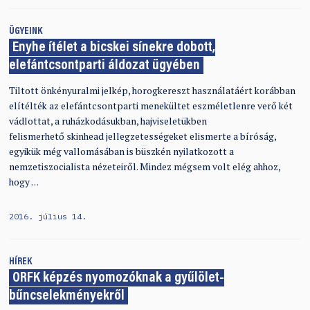
ÜGYEINK
Enyhe ítélet a bicskei sínekre dobott,
elefántcsontparti áldozat ügyében
Tiltott önkényuralmi jelkép, horogkereszt használatáért korábban
elítélték az elefántcsontparti menekültet eszméletlenre verő két
vádlottat, a ruházkodásukban, hajviseletükben
felismerhető skinhead jellegzetességeket elismerte a bíróság,
egyikük még vallomásában is büszkén nyilatkozott a
nemzetiszocialista nézeteiről. Mindez mégsem volt elég ahhoz,
hogy …
2016. július 14.
HÍREK
ORFK képzés nyomozóknak a gyűlölet-
bűncselekményekről