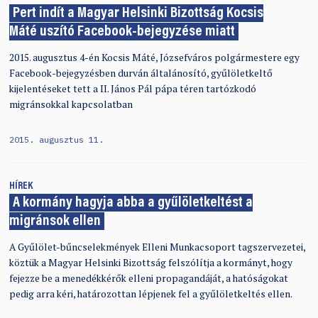
Pert indít a Magyar Helsinki Bizottság Kocsis
Máté uszító Facebook-bejegyzése miatt
2015. augusztus 4-én Kocsis Máté, Józsefváros polgármestere egy
Facebook-bejegyzésben durván általánosító, gyűlöletkeltő
kijelentéseket tett a II. János Pál pápa téren tartózkodó
migránsokkal kapcsolatban
2015. augusztus 11.
HÍREK
A kormány hagyja abba a gyűlöletkeltést a
migránsok ellen
A Gyűlölet-bűncselekmények Elleni Munkacsoport tagszervezetei,
köztük a Magyar Helsinki Bizottság felszólítja a kormányt, hogy
fejezze be a menedékkérők elleni propagandáját, a hatóságokat
pedig arra kéri, határozottan lépjenek fel a gyűlöletkeltés ellen.