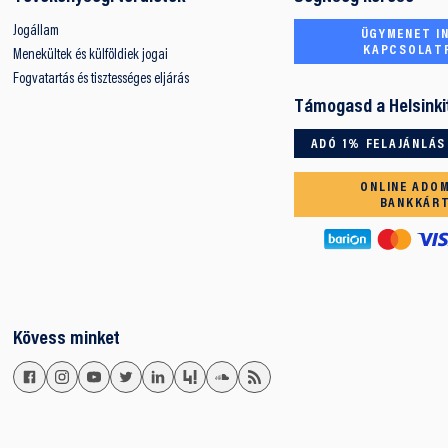
Jogállam
ÜGYMENET IN
KAPCSOLAT
Menekültek és külföldiek jogai
Fogvatartás és tisztességes eljárás
Támogasd a Helsinki
ADÓ 1% FELAJÁNLÁS
ONLINE ADO
BANKKÁR
Kövess minket