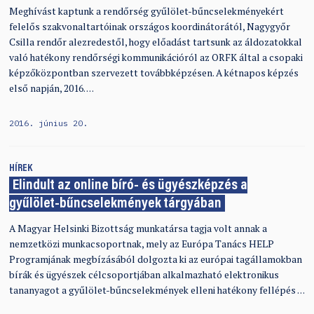
Meghívást kaptunk a rendőrség gyűlölet-bűncselekményekért
felelős szakvonaltartóinak országos koordinátorától, Nagygyőr
Csilla rendőr alezredestől, hogy előadást tartsunk az áldozatokkal
való hatékony rendőrségi kommunikációról az ORFK által a csopaki
képzőközpontban szervezett továbbképzésen. A kétnapos képzés
első napján, 2016. …
2016. június 20.
HÍREK
Elindult az online bíró- és ügyészképzés a
gyűlölet-bűncselekmények tárgyában
A Magyar Helsinki Bizottság munkatársa tagja volt annak a
nemzetközi munkacsoportnak, mely az Európa Tanács HELP
Programjának megbízásából dolgozta ki az európai tagállamokban
bírák és ügyészek célcsoportjában alkalmazható elektronikus
tananyagot a gyűlölet-bűncselekmények elleni hatékony fellépés …