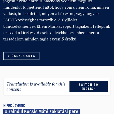
jogosult védelemre. A hatékony védelem megillet
mindenkit függetlenül attól, hogy roma, nem roma, milyen
vallású, hol született, milyen a bőrszíne, vagy hogy az
LMBT közösséghez tartozik e. A Gyűlölet-
bűncselekmények Elleni Munkacsoport tagjaként fellépünk
ezekkel a kirekesztő cselekedetekkel szemben, mert a
társadalom minden tagja egyenlő értékű.
← ÖSSZES AKTA
Translation is available for this
SWITCH TO
content
ENGLISH
HÍREK
ÜGYEINK
Újraindul Kocsis Máté zaklatási pere