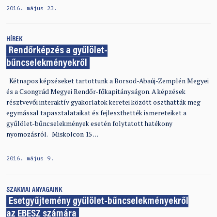
2016. május 23.
HÍREK
Rendőrképzés a gyűlölet-
bűncselekményekről
Kétnapos képzéseket tartottunk a Borsod-Abaúj-Zemplén Megyei
és a Csongrád Megyei Rendőr-főkapitányságon. A képzések
résztvevői interaktív gyakorlatok keretei között oszthatták meg
egymással tapasztalataikat és fejleszthették ismereteiket a
gyűlölet-bűncselekmények esetén folytatott hatékony
nyomozásról. Miskolcon 15 …
2016. május 9.
SZAKMAI ANYAGAINK
Esetgyűjtemény gyűlölet-bűncselekményekről
az EBESZ számára