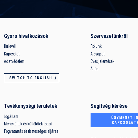
Gyors hivatkozások
Szervezetünkről
Hírlevél
Rólunk
Kapcsolat
A csapat
Adatvédelem
Éves jelentések
Állás
SWITCH TO ENGLISH
Tevékenységi területek
Segítség kérése
Jogállam
ÜGYMENET IN
KAPCSOLAT
Menekültek és külföldiek jogai
Fogvatartás és tisztességes eljárás