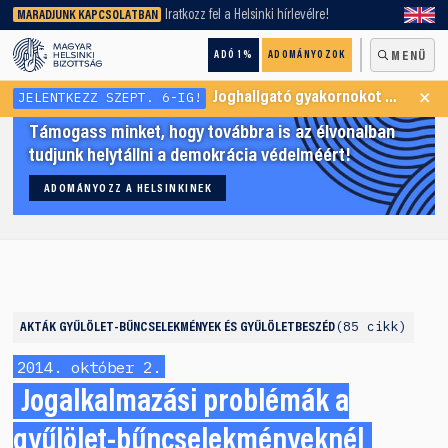
keresőnket!
Iratkozz fel a Helsinki hírlevélre!
MARADJUNK KAPCSOLATBAN
ADÓ 1%
ADOMÁNYOZOK
MENÜ
×
JELENTKEZZ SZEPT. 6-IG!
Joghallgató gyakornokot keresünk Menekültügyi Programunkba
Támogass minket, hogy továbbra is az élvonalban
tudjunk helytállni a demokrácia védelméért!
ADOMÁNYOZZ A HELSINKINEK
85 cikk
AKTÁK
GYŰLÖLET-BŰNCSELEKMÉNYEK ÉS GYŰLÖLETBESZÉD
2014. október 2.
Jogalkalmazási problémák a
gyűlölet-bűncselekményeknél