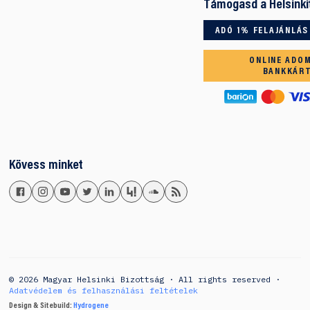
Támogasd a Helsinki
ADÓ 1% FELAJÁNLÁS
ONLINE ADO
BANKKÁR
Kövess minket
© 2026 Magyar Helsinki Bizottság · All rights reserved ·
Adatvédelem és felhasználási feltételek
Design & Sitebuild:
Hydrogene