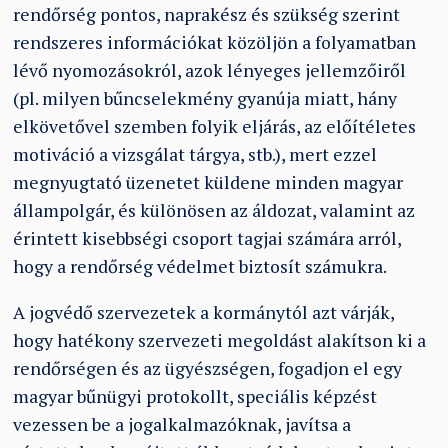
rendőrség pontos, naprakész és szükség szerint
rendszeres információkat közöljön a folyamatban
lévő nyomozásokról, azok lényeges jellemzőiről
(pl. milyen bűncselekmény gyanúja miatt, hány
elkövetővel szemben folyik eljárás, az előítéletes
motiváció a vizsgálat tárgya, stb.), mert ezzel
megnyugtató üzenetet küldene minden magyar
állampolgár, és különösen az áldozat, valamint az
érintett kisebbségi csoport tagjai számára arról,
hogy a rendőrség védelmet biztosít számukra.
A jogvédő szervezetek a kormánytól azt várják,
hogy hatékony szervezeti megoldást alakítson ki a
rendőrségen és az ügyészségen, fogadjon el egy
magyar bűnügyi protokollt, speciális képzést
vezessen be a jogalkalmazóknak, javítsa a