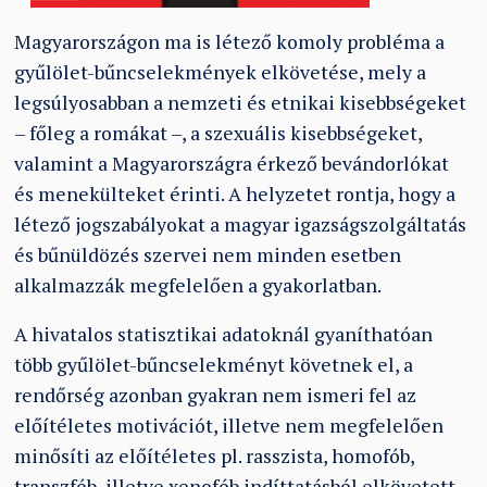
Magyarországon ma is létező komoly probléma a
gyűlölet-bűncselekmények elkövetése, mely a
legsúlyosabban a nemzeti és etnikai kisebbségeket
– főleg a romákat –, a szexuális kisebbségeket,
valamint a Magyarországra érkező bevándorlókat
és menekülteket érinti. A helyzetet rontja, hogy a
létező jogszabályokat a magyar igazságszolgáltatás
és bűnüldözés szervei nem minden esetben
alkalmazzák megfelelően a gyakorlatban.
A hivatalos statisztikai adatoknál gyaníthatóan
több gyűlölet-bűncselekményt követnek el, a
rendőrség azonban gyakran nem ismeri fel az
előítéletes motivációt, illetve nem megfelelően
minősíti az előítéletes pl. rasszista, homofób,
transzfób, illetve xenofób indíttatásból elkövetett