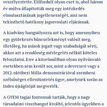
veszélyeztette. Előfordult olyan eset is, ahol három
év múlva állapították meg egy intézkedés
elmulasztásának jogellenességét, ami nem
tekinthető hatékony jogorvoslati eljárásnak.
A kiadvány hangsúlyozza azt is, hogy amennyiben
egy gyülekezés bűncselekményt valósít meg,
illetőleg, ha mások jogait vagy szabadságát sérti,
akkor azt a rendőrség mérlegelés nélkül köteles
feloszlatni. Erre a közelmúltban olyan nyilvánvaló
esetekben sem került sor, mint a devecseri vagy a
2012. októberi Milla-demonstrációval szembeni
szélsőséges ellentüntetés ügye, amelynek során az
Index újságíróját megverték.
A GYEM tagjai fontosnak tartják, hogy a nagy
társadalmi visszhangot kiváltó, jelentős ügyekben a