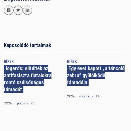
Kapcsolódó tartalmak
HÍREK
HÍREK
Jogerős: elítélték az
Egy évet kapott „a táncoló
antifasiszta fiatalokra
zebra” gyűlölködő
rontó szélsőséges
támadója
támadót
2026. március 11.
2026. június 24.