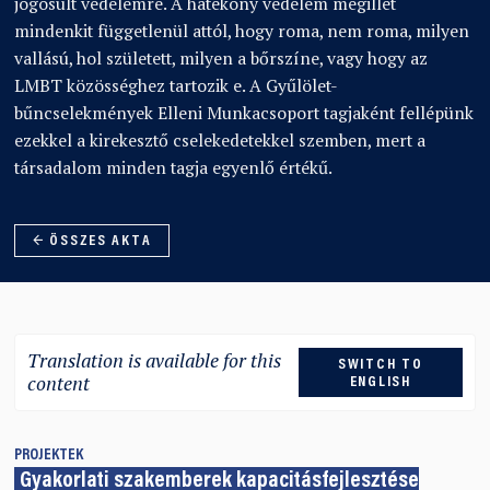
jogosult védelemre. A hatékony védelem megillet
mindenkit függetlenül attól, hogy roma, nem roma, milyen
vallású, hol született, milyen a bőrszíne, vagy hogy az
LMBT közösséghez tartozik e. A Gyűlölet-
bűncselekmények Elleni Munkacsoport tagjaként fellépünk
ezekkel a kirekesztő cselekedetekkel szemben, mert a
társadalom minden tagja egyenlő értékű.
← ÖSSZES AKTA
Translation is available for this
SWITCH TO
content
ENGLISH
PROJEKTEK
Gyakorlati szakemberek kapacitásfejlesztése