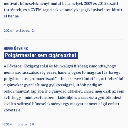
motivált bűncselekményt mutat be, amelyek 2009 és 2013 között
történtek, és a GYEM tagjainak valamelyike jogi képviseletet látott
el benne.
2014. október 2.
HÍREK
ÜGYEINK
Polgármester sem cigányozhat
A Fővárosi Közigazgatási és Munkaügyi Bíróság kimondta, hogy
nem a szólásszabadság része, hanem jogsértő magatartás, ha egy
polgármester „romaerőszak” ellen szervez tüntetést, ott felszólal,
cigányokat gyanúsít meg gyilkossággal, utóbb pedig az
önkormányzat lapjába ír cigányozó cikkeket. Ehhez még csak az sem
kell, hogy – mint esetünkben – kiderüljön: a rasszista gyűlölködést
kiváltó szörnyű bűncselekményt egy magyar nemzetiségű ember
követte el.
2014. június 19.