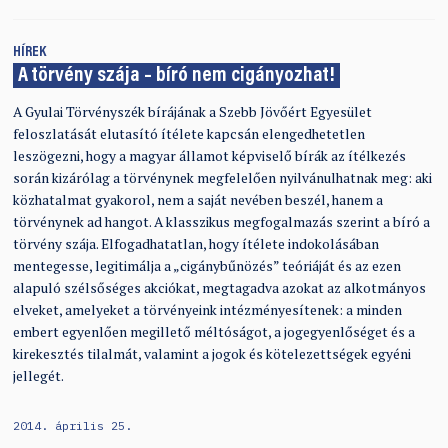
HÍREK
A törvény szája – bíró nem cigányozhat!
A Gyulai Törvényszék bírájának a Szebb Jövőért Egyesület
feloszlatását elutasító ítélete kapcsán elengedhetetlen
leszögezni, hogy a magyar államot képviselő bírák az ítélkezés
során kizárólag a törvénynek megfelelően nyilvánulhatnak meg: aki
közhatalmat gyakorol, nem a saját nevében beszél, hanem a
törvénynek ad hangot. A klasszikus megfogalmazás szerint a bíró a
törvény szája. Elfogadhatatlan, hogy ítélete indokolásában
mentegesse, legitimálja a „cigánybűnözés” teóriáját és az ezen
alapuló szélsőséges akciókat, megtagadva azokat az alkotmányos
elveket, amelyeket a törvényeink intézményesítenek: a minden
embert egyenlően megillető méltóságot, a jogegyenlőséget és a
kirekesztés tilalmát, valamint a jogok és kötelezettségek egyéni
jellegét.
2014. április 25.