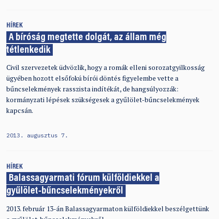
HÍREK
A bíróság megtette dolgát, az állam még
tétlenkedik
Civil szervezetek üdvözlik, hogy a romák elleni sorozatgyilkosság
ügyében hozott elsőfokú bírói döntés figyelembe vette a
bűncselekmények rasszista indítékát, de hangsúlyozzák:
kormányzati lépések szükségesek a gyűlölet-bűncselekmények
kapcsán.
2013. augusztus 7.
HÍREK
Balassagyarmati fórum külföldiekkel a
gyűlölet-bűncselekményekről
2013. február 13-án Balassagyarmaton külföldiekkel beszélgettünk