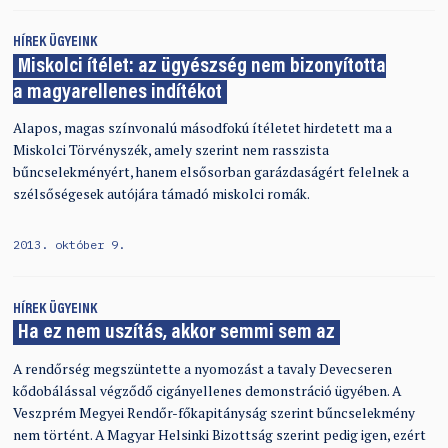
HÍREK
ÜGYEINK
Miskolci ítélet: az ügyészség nem bizonyította
a magyarellenes indítékot
Alapos, magas színvonalú másodfokú ítéletet hirdetett ma a
Miskolci Törvényszék, amely szerint nem rasszista
bűncselekményért, hanem elsősorban garázdaságért felelnek a
szélsőségesek autójára támadó miskolci romák.
2013. október 9.
HÍREK
ÜGYEINK
Ha ez nem uszítás, akkor semmi sem az
A rendőrség megszüntette a nyomozást a tavaly Devecseren
kődobálással végződő cigányellenes demonstráció ügyében. A
Veszprém Megyei Rendőr-főkapitányság szerint bűncselekmény
nem történt. A Magyar Helsinki Bizottság szerint pedig igen, ezért