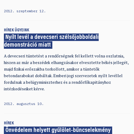
2012. szeptember 12.
HÍREK
ÜGYEINK
Nyílt levél a devecseri szélsőjobboldali
demonstráció miatt
A devecseri tüntetést a rendőrségnek fel kellett volna oszlatnia,
hiszen az már a beszédek elhangzásakor elvesztette békés jellegét,
majd fizikai erőszakba torkollott, amikor a tüntetők
betondarabokat dobáltak. Emberi jogi szervezetek nyílt levéllel
fordulnak a belügyminiszterhez és a rendőrfőkapitányhoz
intézkedéseiket kérve.
2012. augusztus 10.
HÍREK
Önvédelem helyett gyűlölet-bűncselekmény