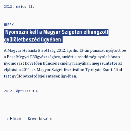
2012. május 21.
HÍREK
Nyomozni kell a Magyar Szigeten elhangzott
gyűlöletbeszéd ügyében
A Magyar Helsinki Bizottság 2012. április 13-án panaszt nyújtott be
a Pest Megyei Főügyészséghez, amiért a rendőrség nyolc hónap
nyomozást követően bűncselekmény hiányában megszüntette az
eljárást a 2011-es Magyar Sziget fesztiválon Tyirityán Zsolt által
tett gyűlöletkeltő kijelentések ügyében.
2012. április 18.
« Előző
Következő »