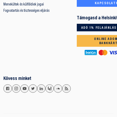
KAPCSOLAT
Menekültek és külföldiek jogai
Fogvatartás és tisztességes eljárás
Támogasd a Helsinki
ADÓ 1% FELAJÁNLÁS
ONLINE ADO
BANKKÁR
Kövess minket