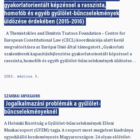
gyakorlatorientált képzéssel a rasszista,
homofób és egyéb gyűlölet-bűncselekmények
üldözése érdekében (2015-2016)
A Themistokles and Dimitris Tsatsos Foundation – Centre for
European Constitutional Law (CECL) koordinációja alatt kerül
megvalósításra az Európai Unió által támogatott „Gyakorlati
szakemberek kapacitásfejlesztése gyakorlatorientált képzéssel a
rasszista, homofób és egyéb gyűlölet-bűncselekmények üldözése …
2015. március 3.
SZAKMAI ANYAGAINK
Jogalkalmazási problémák a gyűlölet-
bűncselekményeknél
A Helsinki Bizottság a Gyűlölet-bűncselekmények Elleni
Munkacsoport (GYEM) tagja. A csoport most megjelent kiadványa
egyedülálló kezdeményezés Magyarországon: 24 olyan előítélet-