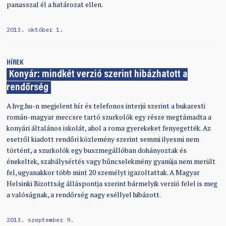
panasszal él a határozat ellen.
2013. október 1.
HÍREK
Konyár: mindkét verzió szerint hibázhatott a
rendőrség
A hvg.hu-n megjelent hír és telefonos interjú szerint a bukaresti
román-magyar meccsre tartó szurkolók egy része megtámadta a
konyári általános iskolát, ahol a roma gyerekeket fenyegették. Az
esetről kiadott rendőri közlemény szerint semmi ilyesmi nem
történt, a szurkolók egy buszmegállóban dohányoztak és
énekeltek, szabálysértés vagy bűncselekmény gyanúja nem merült
fel, ugyanakkor több mint 20 személyt igazoltattak. A Magyar
Helsinki Bizottság álláspontja szerint bármelyik verzió felel is meg
a valóságnak, a rendőrség nagy eséllyel hibázott.
2013. szeptember 9.