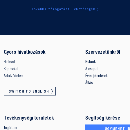
További támogatási lehetőségek
Gyors hivatkozások
Szervezetünkről
Hírlevél
Rólunk
Kapcsolat
A csapat
Adatvédelem
Éves jelentések
Állás
SWITCH TO ENGLISH
Tevékenységi területek
Segítség kérése
Jogállam
ÜGYMENET IN