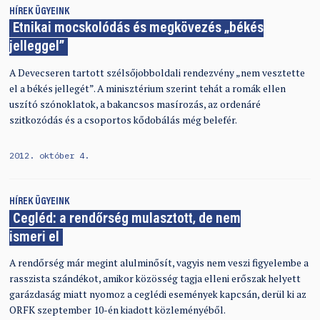
HÍREK
ÜGYEINK
Etnikai mocskolódás és megkövezés „békés
jelleggel”
A Devecseren tartott szélsőjobboldali rendezvény „nem vesztette
el a békés jellegét”. A minisztérium szerint tehát a romák ellen
uszító szónoklatok, a bakancsos masírozás, az ordenáré
szitkozódás és a csoportos kődobálás még belefér.
2012. október 4.
HÍREK
ÜGYEINK
Cegléd: a rendőrség mulasztott, de nem
ismeri el
A rendőrség már megint alulminősít, vagyis nem veszi figyelembe a
rasszista szándékot, amikor közösség tagja elleni erőszak helyett
garázdaság miatt nyomoz a ceglédi események kapcsán, derül ki az
ORFK szeptember 10-én kiadott közleményéből.