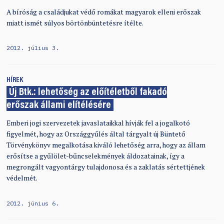
A bíróság a családjukat védő romákat magyarok elleni erőszak
miatt ismét súlyos börtönbüntetésre ítélte.
2012. július 3.
HÍREK
Új Btk.: lehetőség az előítéletből fakadó
erőszak állami elítélésére
Emberi jogi szervezetek javaslataikkal hívják fel a jogalkotó
figyelmét, hogy az Országgyűlés által tárgyalt új Büntető
Törvénykönyv megalkotása kiváló lehetőség arra, hogy az állam
erősítse a gyűlölet-bűncselekmények áldozatainak, így a
megrongált vagyontárgy tulajdonosa és a zaklatás sértettjének
védelmét.
2012. június 6.