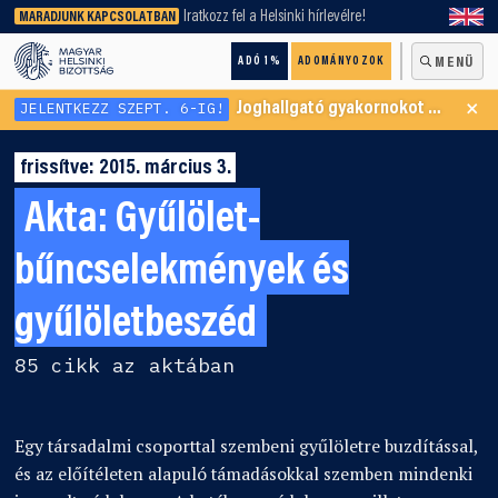
keresőnket!
Iratkozz fel a Helsinki hírlevélre!
MARADJUNK KAPCSOLATBAN
ADÓ 1%
ADOMÁNYOZOK
MENÜ
×
JELENTKEZZ SZEPT. 6-IG!
Joghallgató gyakornokot keresünk Menekültügyi Programunkba
frissítve: 2015. március 3.
Akta:
Gyűlölet-
bűncselekmények és
gyűlöletbeszéd
85 cikk az aktában
Egy társadalmi csoporttal szembeni gyűlöletre buzdítással,
és az előítéleten alapuló támadásokkal szemben mindenki