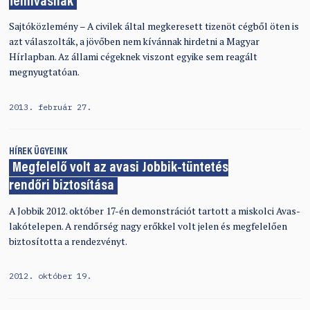
felhívásnak
Sajtóközlemény – A civilek által megkeresett tizenöt cégből öten is
azt válaszolták, a jövőben nem kívánnak hirdetni a Magyar
Hírlapban. Az állami cégeknek viszont egyike sem reagált
megnyugtatóan.
2013. február 27.
HÍREK
ÜGYEINK
Megfelelő volt az avasi Jobbik-tüntetés
rendőri biztosítása
A Jobbik 2012. október 17-én demonstrációt tartott a miskolci Avas-
lakótelepen. A rendőrség nagy erőkkel volt jelen és megfelelően
biztosította a rendezvényt.
2012. október 19.