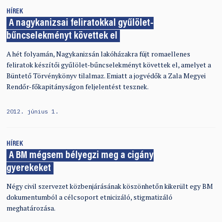
HÍREK
A nagykanizsai feliratokkal gyűlölet-
bűncselekményt követtek el
A hét folyamán, Nagykanizsán lakóházakra fújt romaellenes
feliratok készítői gyűlölet-bűncselekményt követtek el, amelyet a
Büntető Törvénykönyv tilalmaz. Emiatt a jogvédők a Zala Megyei
Rendőr-főkapitányságon feljelentést tesznek.
2012. június 1.
HÍREK
A BM mégsem bélyegzi meg a cigány
gyerekeket
Négy civil szervezet közbenjárásának köszönhetőn kikerült egy BM
dokumentumból a célcsoport etnicizáló, stigmatizáló
meghatározása.