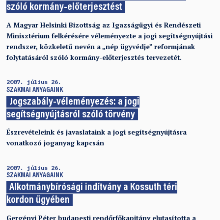
szóló kormány-előterjesztést
A Magyar Helsinki Bizottság az Igazságügyi és Rendészeti
Minisztérium felkérésére véleményezte a jogi segítségnyújtási
rendszer, közkeletű nevén a „nép ügyvédje” reformjának
folytatásáról szóló kormány-előterjesztés tervezetét.
2007. július 26.
SZAKMAI ANYAGAINK
Jogszabály-véleményezés: a jogi
segítségnyújtásról szóló törvény
Észrevételeink és javaslataink a jogi segítségnyújtásra
vonatkozó joganyag kapcsán
2007. július 26.
SZAKMAI ANYAGAINK
Alkotmánybírósági indítvány a Kossuth téri
kordon ügyében
Gergényi Péter budapesti rendőrfőkapitány elutasította a