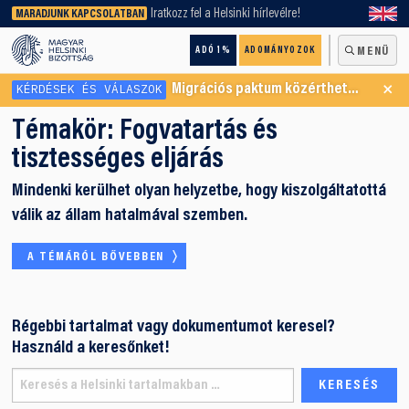
keresőnket!
Iratkozz fel a Helsinki hírlevélre!
MARADJUNK KAPCSOLATBAN
ADÓ 1%
ADOMÁNYOZOK
MENÜ
×
KÉRDÉSEK ÉS VÁLASZOK
Migrációs paktum közérthetően
Témakör:
Fogvatartás és
tisztességes eljárás
Mindenki kerülhet olyan helyzetbe, hogy kiszolgáltatottá
válik az állam hatalmával szemben.
A TÉMÁRÓL BŐVEBBEN
Régebbi tartalmat vagy dokumentumot keresel?
Használd a keresőnket!