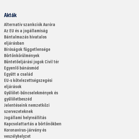
Akták
Alternatív szankciók
Auróra
Az EU és a jogállamiság
Bántalmazás hivatalos
eljárásban
Bíróságok függetlensége
Börtönkörülmények
Büntetőeljárási jogok
Civil tér
Egyenlő bánásmód
Együtt a család
EU-s kötelezettségszegési
eljárások
Gyűlölet-bűncselekmények és
gyűlöletbeszéd
Jelentéseink nemzetközi
szervezeteknek
Jogállami helyreállítás
Kapcsolattartás a börtönökben
Koronavírus-járvány és
veszélyhelyzet