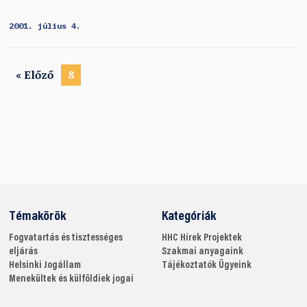
2001. július 4.
« Előző
8
Témakörök
Kategóriák
Fogvatartás és tisztességes
HHC
Hírek
Projektek
eljárás
Szakmai anyagaink
Helsinki
Jogállam
Tájékoztatók
Ügyeink
Menekültek és külföldiek jogai