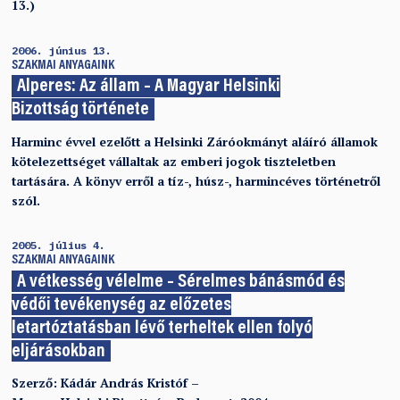
13.)
2006. június 13.
SZAKMAI ANYAGAINK
Alperes: Az állam – A Magyar Helsinki
Bizottság története
Harminc évvel ezelőtt a Helsinki Záróokmányt aláíró államok
kötelezettséget vállaltak az emberi jogok tiszteletben
tartására. A könyv erről a tíz-, húsz-, harmincéves történetről
szól.
2005. július 4.
SZAKMAI ANYAGAINK
A vétkesség vélelme – Sérelmes bánásmód és
védői tevékenység az előzetes
letartóztatásban lévő terheltek ellen folyó
eljárásokban
Szerző: Kádár András Kristóf –