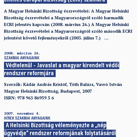
ellenes európai bizottság (ECRI) számára
A Magyar Helsinki Bizottság észrevételei: A Magyar Helsinki
Bizottság észrevételei a Magyarországról szóló harmadik
ECRI jelentés kapcsán (2008. március 26.) A Magyar Helsinki
Bizottság észrevételei a Magyarországról szóló második ECRI
jelentést követő fejleményekről (2003. július 7.) …
2008. március 26.
SZAKMAI ANYAGAINK
Védtelenül – Javaslat a magyar kirendelt védői
rendszer reformjára
Szerzők: Kádár András Kristóf, Tóth Balázs, Vavró István
Magyar Helsinki Bizottság, Budapest, 2007
ISBN: 978 963 86959 5 6
2007. november 4.
HÍREK
SZAKMAI ANYAGAINK
A Helsinki Bizottság véleményezte a „nép
ügyvédje” rendszer reformjának folytatásáról