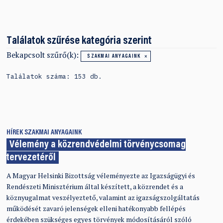
Találatok szűrése kategória szerint
Bekapcsolt szűrő(k):
SZAKMAI ANYAGAINK
Találatok száma: 153 db.
HÍREK
SZAKMAI ANYAGAINK
Vélemény a közrendvédelmi törvénycsomag
tervezetéről
A Magyar Helsinki Bizottság véleményezte az Igazságügyi és
Rendészeti Minisztérium által készített, a közrendet és a
köznyugalmat veszélyeztető, valamint az igazságszolgáltatás
működését zavaró jelenségek elleni hatékonyabb fellépés
érdekében szükséges egyes törvények módosításáról szóló