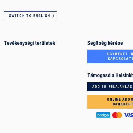
SWITCH TO ENGLISH
Tevékenységi területek
Segítség kérése
ÜGYMENET IN
KAPCSOLAT
Támogasd a Helsinki
ADÓ 1% FELAJÁNLÁS
ONLINE ADO
BANKKÁR