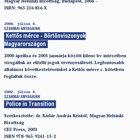
Magyar Helsinki Bizottság, Budapest, 2004 –
ISBN: 963 216 816 X
2004. július 4.
SZAKMAI ANYAGAINK
Kettős mérce – Börtönviszonyok
Magyarországon
2000 áprilisa és 2001 januárja között kilenc bv-intézetben
vizsgáltuk az elítélti jogok érvényesülését. Legfontosabb
általános következtetéseinket a Kettős mérce c. kötetben
foglaltuk össze.
2002. július 4.
SZAKMAI ANYAGAINK
Police in Transition
Szerkesztette: dr. Kádár András Kristóf, Magyar Helsinki
Bizottság
CEU Press, 2001
ISBN 978-963-9241-15-2