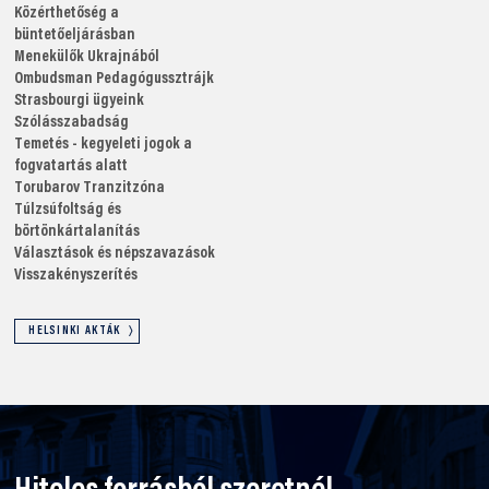
Közérthetőség a
büntetőeljárásban
Menekülők Ukrajnából
Ombudsman
Pedagógussztrájk
Strasbourgi ügyeink
Szólásszabadság
Temetés - kegyeleti jogok a
fogvatartás alatt
Torubarov
Tranzitzóna
Túlzsúfoltság és
börtönkártalanítás
Választások és népszavazások
Visszakényszerítés
HELSINKI AKTÁK