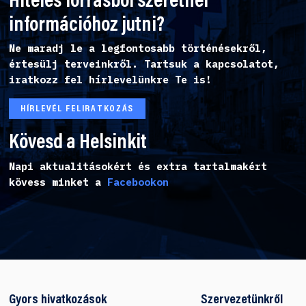
Hiteles forrásból szeretnél
információhoz jutni?
Ne maradj le a legfontosabb történésekről,
értesülj terveinkről. Tartsuk a kapcsolatot,
iratkozz fel hírlevelünkre Te is!
HÍRLEVÉL FELIRATKOZÁS
Kövesd a Helsinkit
Napi aktualitásokért és extra tartalmakért
kövess minket a
Facebookon
Gyors hivatkozások
Szervezetünkről