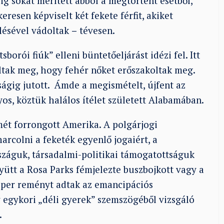
g sokat merített abból a megtörtént esetből,
eresen képviselt két fekete férfit, akiket
lésével vádoltak
–
tévesen.
borói fiúk” elleni büntetőeljárást idézi fel. Itt
ltak meg, hogy fehér nőket erőszakoltak meg.
ságig jutott. Ámde a megismételt, újfent az
yos, köztük halálos ítélet született Alabamában.
mét forrongott Amerika. A polgárjogi
rcolni a feketék egyenlő jogaiért, a
rszáguk, társadalmi-politikai támogatottságuk
yütt a Rosa Parks fémjelezte buszbojkott vagy a
 per reményt adtak az emancipációs
y egykori „déli gyerek” szemszögéből vizsgáló
.