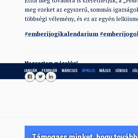
Ettől még továbbra is szerethetjük, a
„Feket
meg ezeket az egyszerű, sommás igazságok
többségi vélemény, és ez az egyén lelkiism
#emberijogikalendarium
#emberijogo
Megosztom másokkal
JANUÁR
FEBRUÁR
MÁRCIUS
ÁPRILIS
MÁJUS
JÚNIUS
JÚL