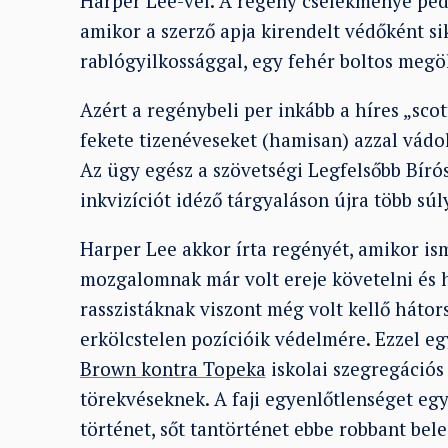
Harper Lee-vel. A regény cselekménye pedi
amikor a szerző apja kirendelt védőként sik
rablógyilkossággal, egy fehér boltos megö
Azért a regénybeli per inkább a híres „scotts
fekete tizenéveseket (hamisan) azzal vádo
Az ügy egész a szövetségi Legfelsőbb Bíró
inkvizíciót idéző tárgyaláson újra több súl
Harper Lee akkor írta regényét, amikor is
mozgalomnak már volt ereje követelni és ha
rasszistáknak viszont még volt kellő háto
erkölcstelen pozícióik védelmére. Ezzel eg
Brown kontra Topeka
iskolai szegregációs
törekvéseknek. A faji egyenlőtlenséget eg
történet, sőt tantörténet ebbe robbant bele