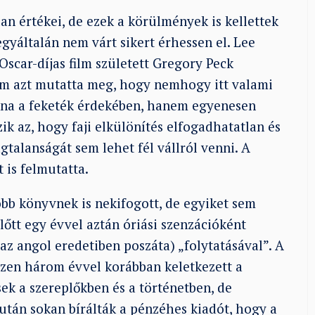
n értékei, de ezek a körülmények is kellettek
egyáltalán nem várt sikert érhessen el. Lee
Oscar-díjas film született Gregory Peck
film azt mutatta meg, hogy nemhogy itt valami
yna a feketék érdekében, hanem egyenesen
 az, hogy faji elkülönítés elfogadhatatlan és
talanságát sem lehet fél vállról venni. A
 is felmutatta.
öbb könyvnek is nekifogott, de egyiket sem
lőtt egy évvel aztán óriási szenzációként
az angol eredetiben poszáta) „folytatásával”. A
szen három évvel korábban keletkezett a
k a szereplőkben és a történetben, de
után sokan bírálták a pénzéhes kiadót, hogy a