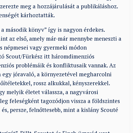
zerezte meg a hozzájárulását a publikáláshoz.
lenségét kárhoztatták.
, a második könyv” így is nagyon érdekes.
mint az első, amely már-már mennybe meneszti a
ak is népmesei vagy gyermeki módon
tó Scout/Fürkész itt háromdimenziós
nziós problémáik és konfliktusaik vannak. Az
 egy jóravaló, a környezetével megharcolni
őítéletekkel, rossz alkukkal, kényszerekkel.
 melyik életet válassza, a nagyvárosi
tleg feleségként tagozódjon vissza a földszintes
és, persze, felnőttesebb, mint a kislány Scouté