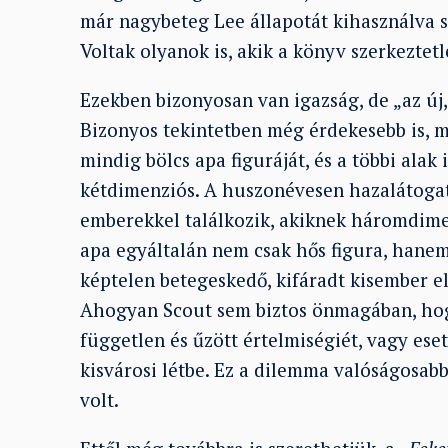
már nagybeteg Lee állapotát kihasználva s
Voltak olyanok is, akik a könyv szerkeztet
Ezekben bizonyosan van igazság, de „az új
Bizonyos tekintetben még érdekesebb is, 
mindig bölcs apa figuráját, és a többi al
kétdimenziós. A huszonévesen hazalátoga
emberekkel találkozik, akiknek háromdime
apa egyáltalán nem csak hős figura, hanem
képtelen betegeskedő, kifáradt kisember el
Ahogyan Scout sem biztos önmagában, hogy
független és űzött értelmiségiét, vagy ese
kisvárosi létbe. Ez a dilemma valóságosabb 
volt.