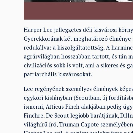
Harper Lee jellegzetes déli kisvárosi körn
Gyerekkorának két meghatározó élménye a 
redukálva: a kiszolgáltatottság. A harminc
agrárvilágban hosszabban tartott, és tán 
civilizációs sokk is volt, ami a sikeres és
patriarchális kisvárosokat.
Lee regényének személyes élmények képezté
egykori kislányban (Scoutban, új fordítás
ismerni, Atticus Finch alakjában pedig üg
Finchre. De Scout legjobb barátjának, Dilln
világhírű író, Truman Capote személyében,