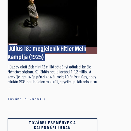
Július 18.: megjelenik Hitler Mein
Kampfja (1925)
Húsz év alatt több mint 12 millió példányt adtak el belőle
Németországban. Külföldön pedig további 1–1,2 milliót. A
szerzője igen szép pénzt kaszált vele, különösen úgy, hogy
miután 1933-ban hatalomra került, egyetlen peták adót nem
…
Tovább olvasom
TOVÁBBI ESEMÉNYEK A
KALENDÁRIUMBAN