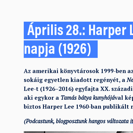
Április 28.: Harper
napja (1926)
Az amerikai könyvtárosok 1999-ben a
sokáig egyetlen kiadott regényét, a
Ne
Lee-t (1926
–
2016) egyfajta XX. század
aki egykor a
Tamás bátya kunyhójá
val ké
biztos Harper Lee 1960-ban publikált r
(Podcastunk, blogposztunk hangos változata
i