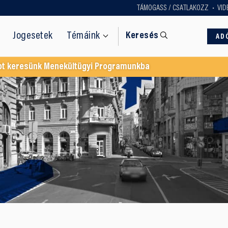
TÁMOGASS / CSATLAKOZZ
VID
Jogesetek
Témáink
Keresés
AD
ot keresünk Menekültügyi Programunkba