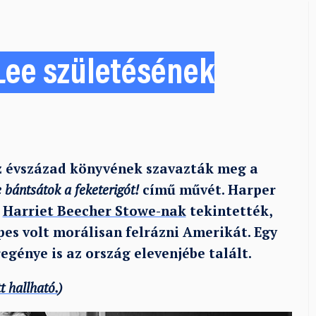
 Lee születésének
z évszázad könyvének szavazták meg a
 bántsátok a feketerigót!
című művét. Harper
i
Harriet Beecher Stowe-nak
tekintették,
pes volt morálisan felrázni Amerikát. Egy
egénye is az ország elevenjébe talált.
tt hallható.
)