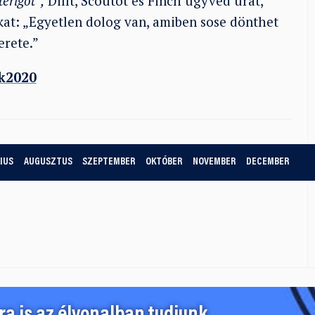
erigót”,
Dillt, Scoutot és Finch ügyvéd urat,
at: „Egyetlen dolog van, amiben sose dönthet
erete.”
k2020
IUS
AUGUSZTUS
SZEPTEMBER
OKTÓBER
NOVEMBER
DECEMBER