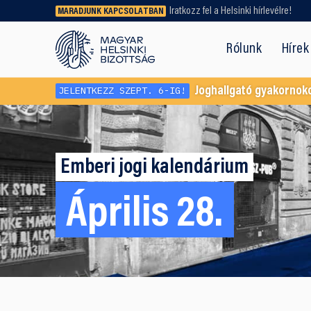
Iratkozz fel a Helsinki hírlevélre!
MARADJUNK KAPCSOLATBAN
Régebbi tartalmat vagy
dokumentumot keresel? Használd a
Rólunk
Hírek
keresőnket!
JELENTKEZZ SZEPT. 6-IG!
Joghallgató gyakornok
Emberi jogi kalendárium
Április 28.