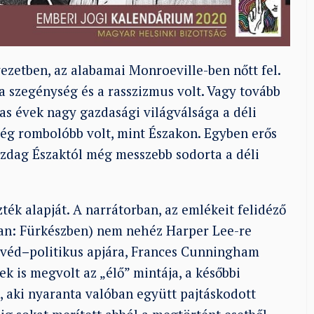
yezetben, az alabamai Monroeville-ben nőtt fel.
szegénység és a rasszizmus volt. Vagy tovább
as évek nagy gazdasági világválsága a déli
még rombolóbb volt, mint Északon. Egyben erős
 gazdag Északtól még messzebb sodorta a déli
k alapját. A narrátorban, az emlékeit felidéző
ban: Fürkészben) nem nehéz Harper Lee-re
yvéd
–
politikus apjára, Frances Cunningham
ek is megvolt az „élő” mintája, a későbbi
 aki nyaranta valóban együtt pajtáskodott