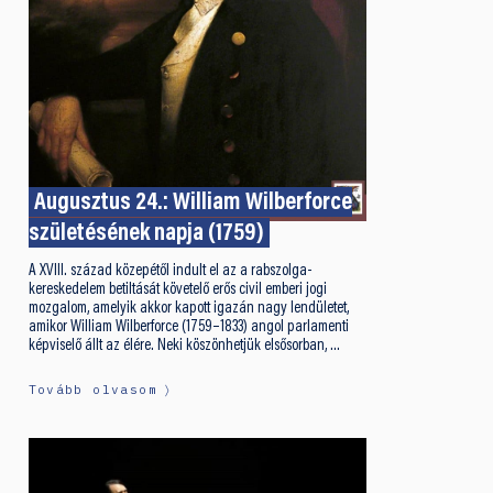
Augusztus 24.: William Wilberforce
születésének napja (1759)
A XVIII. század közepétől indult el az a rabszolga-
kereskedelem betiltását követelő erős civil emberi jogi
mozgalom, amelyik akkor kapott igazán nagy lendületet,
amikor William Wilberforce (1759–1833) angol parlamenti
képviselő állt az élére. Neki köszönhetjük elsősorban, …
Tovább olvasom