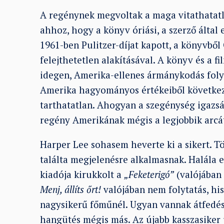
A regénynek megvoltak a maga vitathatatla
ahhoz, hogy a könyv óriási, a szerző által 
1961-ben Pulitzer-díjat kapott, a könyvből 
felejthetetlen alakításával. A könyv és a 
idegen, Amerika-ellenes ármánykodás fol
Amerika hagyományos értékeiből következik
tarthatatlan. Ahogyan a szegénység igazság
regény Amerikának mégis a legjobbik arcát
Harper Lee sohasem heverte ki a sikert. T
találta megjelenésre alkalmasnak. Halála e
kiadója kirukkolt a
„Feketerigó”
(valójában 
Menj, állíts őrt!
valójában nem folytatás, hi
nagysikerű főműnél. Ugyan vannak átfedése
hangütés mégis más. Az újabb kasszasiker 