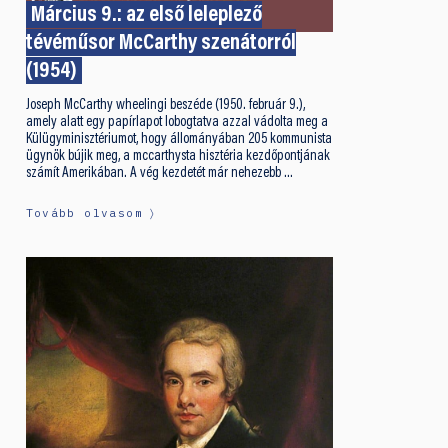
Március 9.: az első leleplező
tévéműsor McCarthy szenátorról
(1954)
Joseph McCarthy wheelingi beszéde (1950. február 9.),
amely alatt egy papírlapot lobogtatva azzal vádolta meg a
Külügyminisztériumot, hogy állományában 205 kommunista
ügynök bújik meg, a mccarthysta hisztéria kezdőpontjának
számít Amerikában. A vég kezdetét már nehezebb …
Tovább olvasom