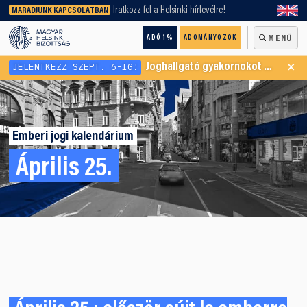
keresőnket!
Iratkozz fel a Helsinki hírlevélre!
MARADJUNK KAPCSOLATBAN
ADÓ 1%
ADOMÁNYOZOK
MENÜ
×
JELENTKEZZ SZEPT. 6-IG!
Joghallgató gyakornokot keresünk Menekültügyi Programunkba
Emberi jogi kalendárium
Április 25.