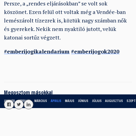
Persze, a „rendes eljárásokban” se volt sok
köszönet. Ezen felül ott voltak még a Vendée-ban
lemészárolt tízezrek is, köztük nagy számban nők
és gyerekek. Nekik nem nyaktiló jutott, velük
katonai sortűz végzett.
#emberijogikalendarium
#emberijogok2020
Megosztom másokkal
JANUÁR
FEBRUÁR
MÁRCIUS
ÁPRILIS
MÁJUS
JÚNIUS
JÚLIUS
AUGUSZTUS
SZEPT