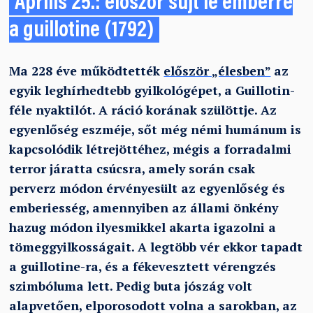
Április 25.: először sújt le emberre
a guillotine (1792)
Ma 228 éve működtették
először „élesben”
az
egyik leghírhedtebb gyilkológépet, a Guillotin-
féle nyaktilót. A ráció korának szülöttje. Az
egyenlőség eszméje, sőt még némi humánum is
kapcsolódik létrejöttéhez, mégis a forradalmi
terror járatta csúcsra, amely során csak
perverz módon érvényesült az egyenlőség és
emberiesség, amennyiben az állami önkény
hazug módon ilyesmikkel akarta igazolni a
tömeggyilkosságait. A legtöbb vér ekkor tapadt
a guillotine-ra, és a fékevesztett vérengzés
szimbóluma lett. Pedig buta jószág volt
alapvetően, elporosodott volna a sarokban, az