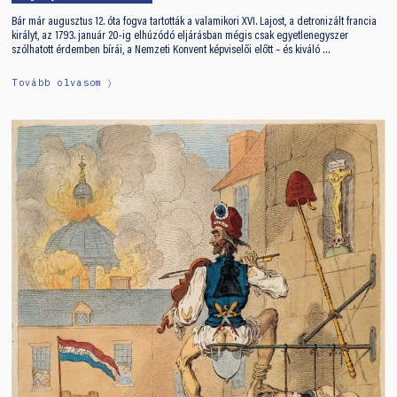
Bár már augusztus 12. óta fogva tartották a valamikori XVI. Lajost, a detronizált francia
királyt, az 1793. január 20-ig elhúzódó eljárásban mégis csak egyetlenegyszer
szólhatott érdemben bírái, a Nemzeti Konvent képviselői előtt – és kiváló …
Tovább olvasom