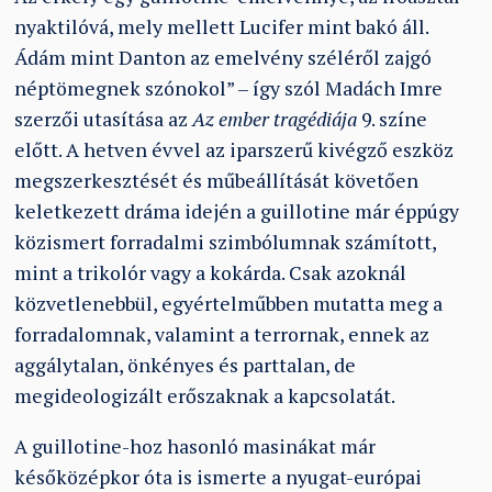
nyaktilóvá, mely mellett Lucifer mint bakó áll.
Ádám mint Danton az emelvény széléről zajgó
néptömegnek szónokol” – így szól Madách Imre
szerzői utasítása az
Az ember tragédiája
9. színe
előtt. A hetven évvel az iparszerű kivégző eszköz
megszerkesztését és műbeállítását követően
keletkezett dráma idején a guillotine már éppúgy
közismert forradalmi szimbólumnak számított,
mint a trikolór vagy a kokárda. Csak azoknál
közvetlenebbül, egyértelműbben mutatta meg a
forradalomnak, valamint a terrornak, ennek az
aggálytalan, önkényes és parttalan, de
megideologizált erőszaknak a kapcsolatát.
A guillotine-hoz hasonló masinákat már
későközépkor óta is ismerte a nyugat-európai