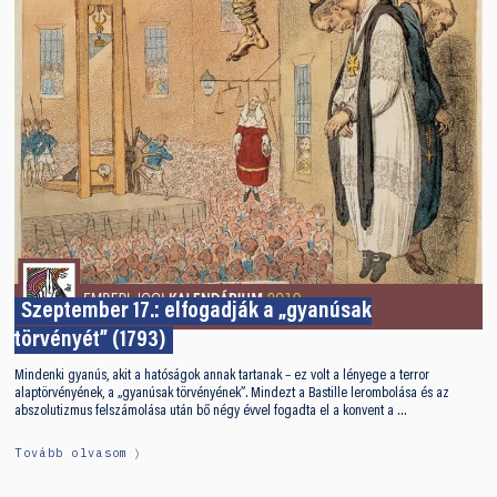
Szeptember 17.: elfogadják a „gyanúsak
törvényét” (1793)
Mindenki gyanús, akit a hatóságok annak tartanak – ez volt a lényege a terror
alaptörvényének, a „gyanúsak törvényének”. Mindezt a Bastille lerombolása és az
abszolutizmus felszámolása után bő négy évvel fogadta el a konvent a …
Tovább olvasom