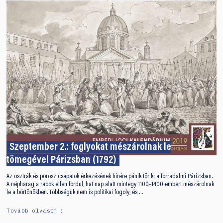
Szeptember 2.: foglyokat mészárolnak le
tömegével Párizsban (1792)
Az osztrák és porosz csapatok érkezésének hírére pánik tör ki a forradalmi Párizsban.
A népharag a rabok ellen fordul, hat nap alatt mintegy 1100–1400 embert mészárolnak
le a börtönökben. Többségük nem is politikai fogoly, és …
Tovább olvasom