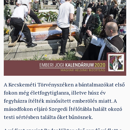
A Kecskeméti Törvényszéken a bántalmazókat első
fokon még életfogytiglanra, illetve húsz év
fegyházra ítélték minősített emberölés miatt. A
másodfokon eljáró Szegedi Ítélőtábla halált okozó
testi sértésben találta őket bűnösnek.