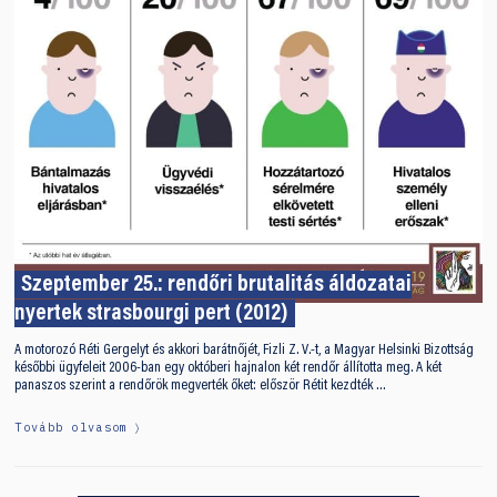
Szeptember 25.: rendőri brutalitás áldozatai
nyertek strasbourgi pert (2012)
A motorozó Réti Gergelyt és akkori barátnőjét, Fizli Z. V.-t, a Magyar Helsinki Bizottság
későbbi ügyfeleit 2006-ban egy októberi hajnalon két rendőr állította meg. A két
panaszos szerint a rendőrök megverték őket: először Rétit kezdték …
Tovább olvasom