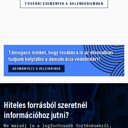
TOVÁBBI ESEMÉNYEK A KALENDÁRIUMBAN
Támogass minket, hogy továbbra is az élvonalban
tudjunk helytállni a demokrácia védelméért!
ADOMÁNYOZZ A HELSINKINEK
Hiteles forrásból szeretnél
információhoz jutni?
Ne maradj le a legfontosabb történésekről,