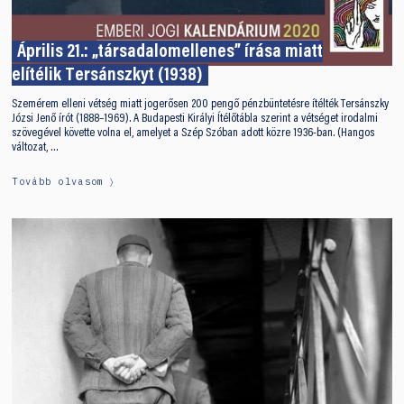
Április 21.: „társadalomellenes” írása miatt
elítélik Tersánszkyt (1938)
Szemérem elleni vétség miatt jogerősen 200 pengő pénzbüntetésre ítélték Tersánszky
Józsi Jenő írót (1888–1969). A Budapesti Királyi Ítélőtábla szerint a vétséget irodalmi
szövegével követte volna el, amelyet a Szép Szóban adott közre 1936-ban. (Hangos
változat, …
Tovább olvasom