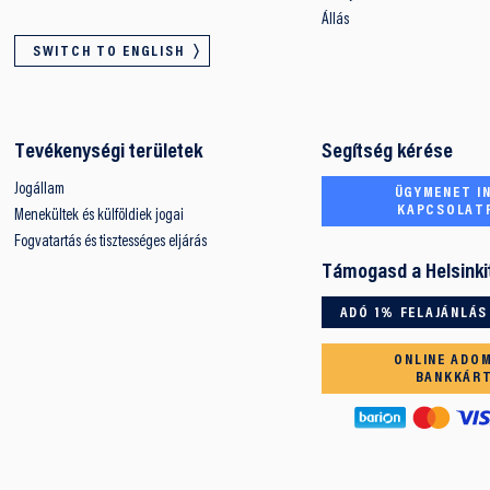
Állás
SWITCH TO ENGLISH
Tevékenységi területek
Segítség kérése
Jogállam
ÜGYMENET IN
KAPCSOLAT
Menekültek és külföldiek jogai
Fogvatartás és tisztességes eljárás
Támogasd a Helsinki
ADÓ 1% FELAJÁNLÁS
ONLINE ADO
BANKKÁR