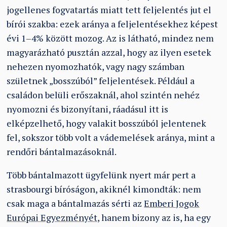
jogellenes fogvatartás miatt tett feljelentés jut el
bírói szakba: ezek aránya a feljelentésekhez képest
évi 1–4% között mozog. Az is látható, mindez nem
magyarázható pusztán azzal, hogy az ilyen esetek
nehezen nyomozhatók, vagy nagy számban
születnek „bosszúból” feljelentések. Például a
családon belüli erőszaknál, ahol szintén nehéz
nyomozni és bizonyítani, ráadásul itt is
elképzelhető, hogy valakit bosszúból jelentenek
fel, sokszor több volt a vádemelések aránya, mint a
rendőri bántalmazásoknál.
Több bántalmazott ügyfelünk nyert már pert a
strasbourgi bíróságon, akiknél kimondták: nem
csak maga a bántalmazás sérti az
Emberi Jogok
Európai Egyezményét,
hanem bizony az is, ha egy