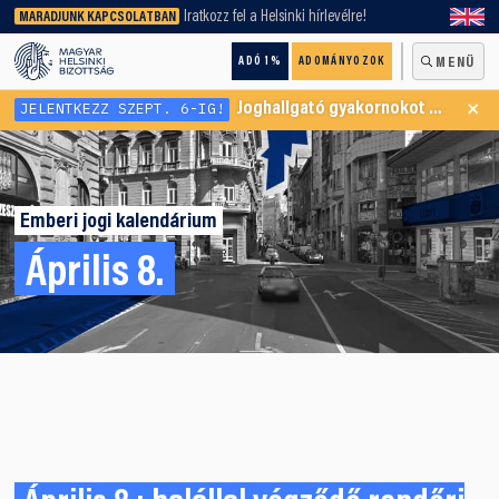
keresőnket!
Iratkozz fel a Helsinki hírlevélre!
MARADJUNK KAPCSOLATBAN
ADÓ 1%
ADOMÁNYOZOK
MENÜ
×
JELENTKEZZ SZEPT. 6-IG!
Joghallgató gyakornokot keresünk Menekültügyi Programunkba
Emberi jogi kalendárium
Április 8.