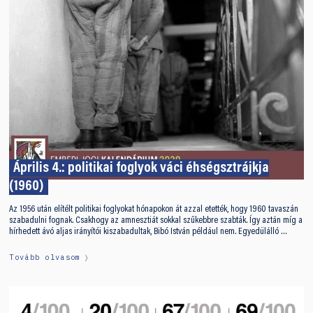
Április 4.: politikai foglyok váci éhségsztrájkja
(1960)
Az 1956 után elítélt politikai foglyokat hónapokon át azzal etették, hogy 1960 tavaszán
szabadulni fognak. Csakhogy az amnesztiát sokkal szűkebbre szabták. Így aztán míg a
hírhedett ávó aljas irányítói kiszabadultak, Bibó István például nem. Egyedülálló …
Tovább olvasom