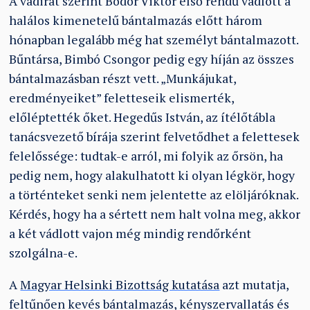
A vádirat szerint Bodor Viktor első rendű vádlott a
halálos kimenetelű bántalmazás előtt három
hónapban legalább még hat személyt bántalmazott.
Bűntársa, Bimbó Csongor pedig egy híján az összes
bántalmazásban részt vett. „Munkájukat,
eredményeiket” feletteseik elismerték,
előléptették őket. Hegedűs István, az ítélőtábla
tanácsvezető bírája szerint felvetődhet a felettesek
felelőssége: tudtak-e arról, mi folyik az őrsön, ha
pedig nem, hogy alakulhatott ki olyan légkör, hogy
a történteket senki nem jelentette az elöljáróknak.
Kérdés, hogy ha a sértett nem halt volna meg, akkor
a két vádlott vajon még mindig rendőrként
szolgálna-e.
A
Magyar Helsinki Bizottság kutatása
azt mutatja,
feltűnően kevés bántalmazás, kényszervallatás és