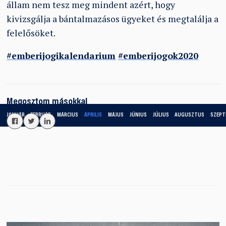
állam nem tesz meg mindent azért, hogy
kivizsgálja a bántalmazásos ügyeket és megtalálja a
felelősöket.
#emberijogikalendarium
#emberijogok2020
Megosztom másokkal
JANUÁR
FEBRUÁR
MÁRCIUS
ÁPRILIS
MÁJUS
JÚNIUS
JÚLIUS
AUGUSZTUS
SZEPT