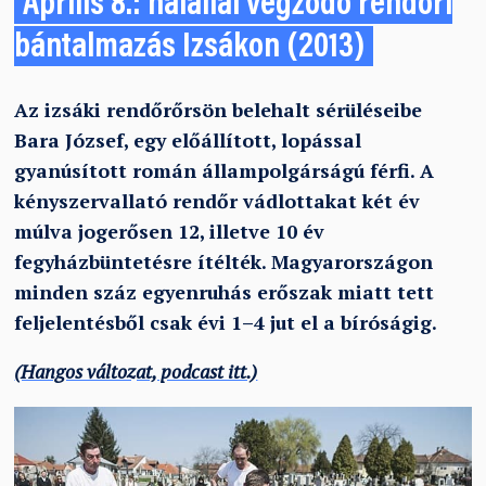
Április 8.: halállal végződő rendőri
bántalmazás Izsákon (2013)
Az izsáki rendőrőrsön belehalt sérüléseibe
Bara József, egy előállított, lopással
gyanúsított román állampolgárságú férfi. A
kényszervallató rendőr vádlottakat két év
múlva jogerősen 12, illetve 10 év
fegyházbüntetésre ítélték. Magyarországon
minden száz egyenruhás erőszak miatt tett
feljelentésből csak évi 1–4 jut el a bíróságig.
(Hangos változat, podcast itt.)