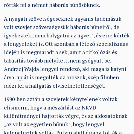
rótták fel a német háborús bűnösöknek.
A nyugati szövetségeseknek ugyanis tudomásuk
volt szovjet szövetségesük háborús bűneiről, de
igyekeztek „nem bolygatni az ügyet”, és erre kérték
a lengyeleket is. Ott azonban a létező szocializmus
idején is megmaradt a seb, amit a titkolózás és
tabusítás tovább mélyített, nem gyógyult be.
Andrzej Wajda lengyel rendező, aki maga is katyńi
árva, apját is megölték az oroszok, szép filmben
idézi fel a hallgatás elviselhetetlenségét.
1990-ben aztán a szovjetek kénytelenek voltak
elismerni, hogy a mészárlást az NKVD
különítményei hajtották végre, és az áldozatoknak
„az volt az egyetlen bűnük”, hogy lengyel
katonatisztek voltak. Putyin alatt újranyitották a