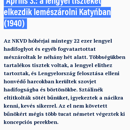
Április 3.: a lengyel tiszteket
elkezdik lemészárolni Katyńban
(1940)
Az NKVD hóhérjai mintegy 22 ezer lengyel
hadifoglyot és egyéb fogvatartottat
mészároltak le néhány hét alatt. Többségükben
tartalékos tisztek voltak, a lengyel elithez
tartoztak, és Lengyelország felosztása elleni
honvédő harcokban kerültek szovjet
hadifogságba és börtönökbe. Sztálinék
eltitkolták sötét bűnüket, igyekeztek a nácikra
kenni, kevés sikerrel. Az el nem követett
bűnökért mégis több tucat németet végeztek ki
koncepciós perekben.