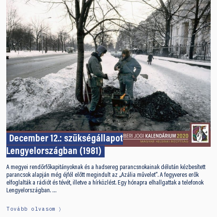
December 12.: szükségállapot
Lengyelországban (1981)
A megyei rendőrfőkapitányoknak és a hadsereg parancsnokainak délután kézbesített
parancsok alapján még éjfél előtt megindult az „Azália művelet”. A fegyveres erők
elfoglalták a rádiót és tévét, illetve a hírközlést. Egy hónapra elhallgattak a telefonok
Lengyelországban. …
Tovább olvasom