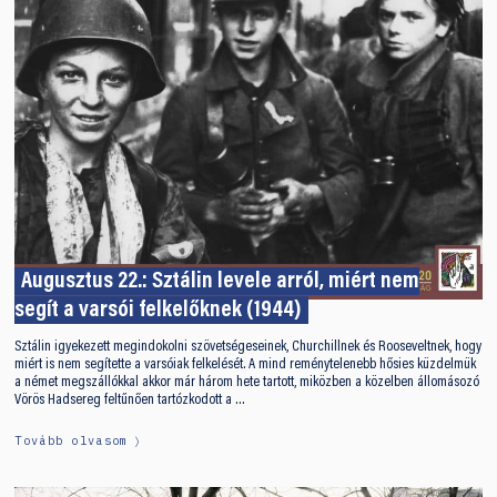
Augusztus 22.: Sztálin levele arról, miért nem
segít a varsói felkelőknek (1944)
Sztálin igyekezett megindokolni szövetségeseinek, Churchillnek és Rooseveltnek, hogy
miért is nem segítette a varsóiak felkelését. A mind reménytelenebb hősies küzdelmük
a német megszállókkal akkor már három hete tartott, miközben a közelben állomásozó
Vörös Hadsereg feltűnően tartózkodott a …
Tovább olvasom