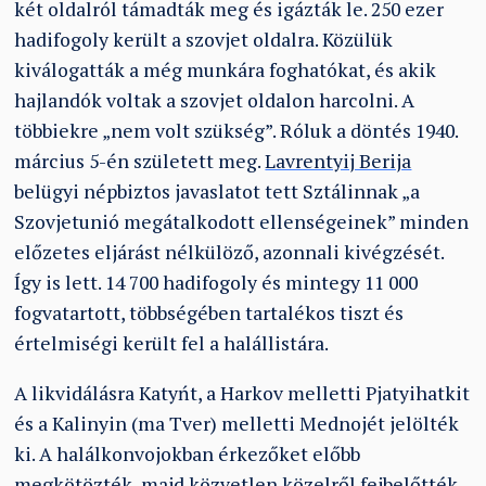
két oldalról támadták meg és igázták le. 250 ezer
hadifogoly került a szovjet oldalra. Közülük
kiválogatták a még munkára foghatókat, és akik
hajlandók voltak a szovjet oldalon harcolni. A
többiekre „nem volt szükség”. Róluk a döntés 1940.
március 5-én született meg.
Lavrentyij Berija
belügyi népbiztos javaslatot tett Sztálinnak „a
Szovjetunió megátalkodott ellenségeinek” minden
előzetes eljárást nélkülöző, azonnali kivégzését.
Így is lett. 14 700 hadifogoly és mintegy 11 000
fogvatartott, többségében tartalékos tiszt és
értelmiségi került fel a halállistára.
A likvidálásra Katyńt, a Harkov melletti Pjatyihatkit
és a Kalinyin (ma Tver) melletti Mednojét jelölték
ki. A halálkonvojokban érkezőket előbb
megkötözték, majd közvetlen közelről fejbelőtték,