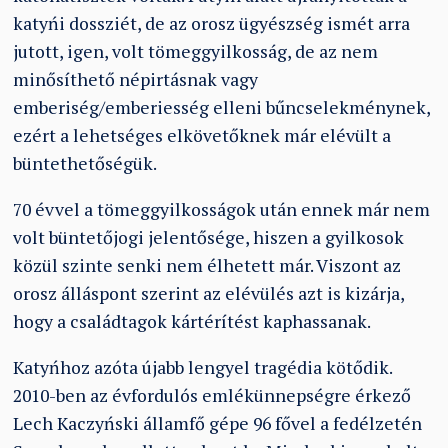
katyńi dossziét, de az orosz ügyészség ismét arra
jutott, igen, volt tömeggyilkosság, de az nem
minősíthető népirtásnak vagy
emberiség/emberiesség elleni bűncselekménynek,
ezért a lehetséges elkövetőknek már elévült a
büntethetőségük.
70 évvel a tömeggyilkosságok után ennek már nem
volt büntetőjogi jelentősége, hiszen a gyilkosok
közül szinte senki nem élhetett már. Viszont az
orosz álláspont szerint az elévülés azt is kizárja,
hogy a családtagok kártérítést kaphassanak.
Katyńhoz azóta újabb lengyel tragédia kötődik.
2010-ben az évfordulós emlékünnepségre érkező
Lech Kaczyński államfő gépe 96 fővel a fedélzetén