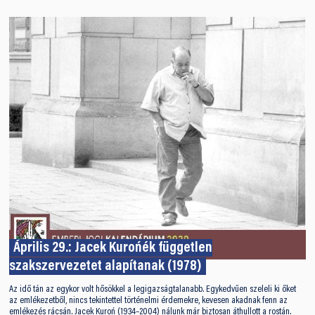
Április 29.: Jacek Kurońék független
szakszervezetet alapítanak (1978)
Az idő tán az egykor volt hősökkel a legigazságtalanabb. Egykedvűen szeleli ki őket
az emlékezetből, nincs tekintettel történelmi érdemekre, kevesen akadnak fenn az
emlékezés rácsán. Jacek Kuroń (1934–2004) nálunk már biztosan áthullott a rostán.