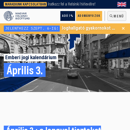
keresőnket!
Iratkozz fel a Helsinki hírlevélre!
MARADJUNK KAPCSOLATBAN
ADÓ 1%
ADOMÁNYOZOK
MENÜ
×
JELENTKEZZ SZEPT. 6-IG!
Joghallgató gyakornokot keresünk Menekültügyi Programunkba
Emberi jogi kalendárium
Április 3.