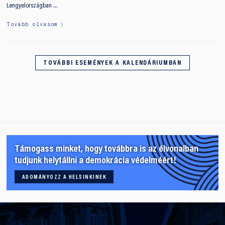
Lengyelországban …
Tovább olvasom
TOVÁBBI ESEMÉNYEK A KALENDÁRIUMBAN
Támogass minket, hogy továbbra is az élvonalban
tudjunk helytállni a demokrácia védelméért!
ADOMÁNYOZZ A HELSINKINEK