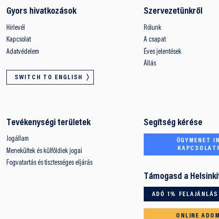
Gyors hivatkozások
Szervezetünkről
Hírlevél
Rólunk
Kapcsolat
A csapat
Adatvédelem
Éves jelentések
Állás
SWITCH TO ENGLISH
Tevékenységi területek
Segítség kérése
Jogállam
ÜGYMENET IN
KAPCSOLAT
Menekültek és külföldiek jogai
Fogvatartás és tisztességes eljárás
Támogasd a Helsinki
ADÓ 1% FELAJÁNLÁS
ONLINE ADO