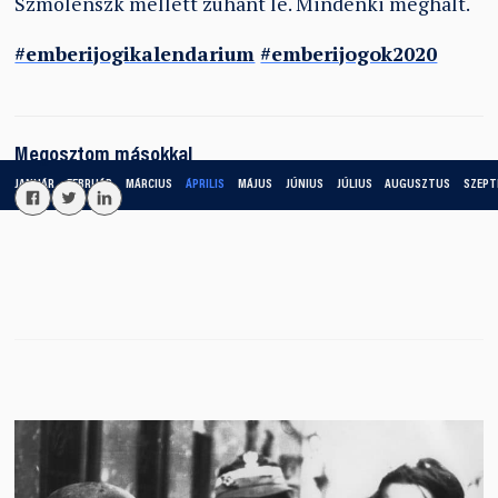
Szmolenszk mellett zuhant le. Mindenki meghalt.
#emberijogikalendarium
#emberijogok2020
Megosztom másokkal
JANUÁR
FEBRUÁR
MÁRCIUS
ÁPRILIS
MÁJUS
JÚNIUS
JÚLIUS
AUGUSZTUS
SZEPT