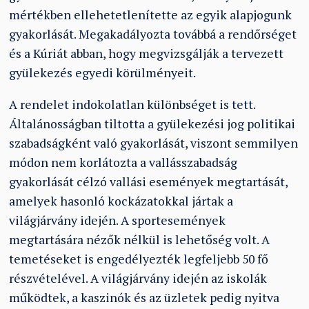
mértékben ellehetetlenítette az egyik alapjogunk
gyakorlását. Megakadályozta továbbá a rendőrséget
és a Kúriát abban, hogy megvizsgálják a tervezett
gyülekezés egyedi körülményeit.
A rendelet indokolatlan különbséget is tett.
Általánosságban tiltotta a gyülekezési jog politikai
szabadságként való gyakorlását, viszont semmilyen
módon nem korlátozta a vallásszabadság
gyakorlását célzó vallási események megtartását,
amelyek hasonló kockázatokkal jártak a
világjárvány idején. A sportesemények
megtartására nézők nélkül is lehetőség volt. A
temetéseket is engedélyezték legfeljebb 50 fő
részvételével. A világjárvány idején az iskolák
működtek, a kaszinók és az üzletek pedig nyitva