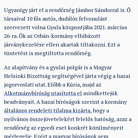
Ugyanígy járt el a rendőrség Jámbor Sándorral is. Ő
társaival 10 fős autós, dudálós felvonulást
szervezett volna Gyula központjába 2021. március
26-ra. Ők az Orbán-kormány elhibázott
járványkezelése ellen akartak tiltakozni. Ezt a
tüntetést is megtiltotta rendőrség.
Az alapítvány és a gyulai polgár is a Magyar
Helsinki Bizottság segítségével járta végig a hazai
jogorvoslati utat. Előbb a Kúria, majd az
Alkotmánybíróság utasította el
mindkettejük
beadványait. A hazai bíróságok szerint a kormány
általános rendeleti tilalma kizárta
, hogy a
nyilvános összejövetelekért felelős hatóság, azaz a
rendőrség az egyedi eset konkrét körülményeit
mérlegelje. Ezért a magyar bíróságok sem