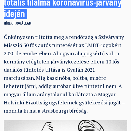
totális tilalma koronavírus-járvány
idején
HÍREK
JOGÁLLAM
Önkényesen tiltotta meg a rendőrség a Szivárvány
Misszió 30 fős autós tüntetését az LMBT-jogokért
2020 decemberében. Ahogyan alapjogsértő volt a
kormány elégtelen járványkezelése elleni 10 fős
dudálós tüntetés tiltása is Gyulán 2021
márciusában. Míg kaszinóba, boltba, misére
lehetett járni, addig autóban ülve tüntetni nem. A
magyar állam aránytalanul korlátozta a Magyar
Helsinki Bizottság ügyfeleinek gyülekezési jogát –
mondta ki ma a strasbourgi bíróság.