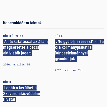
Kapcsolódó tartalmak
HÍREK
ÜGYEINK
HÍREK
A házkutatással az állam
„Ne gyűlölj, szeress!” – írta
megsértette a pécsi
ki a kormányplakátra.
aktivisták jogait
Bűncselekménnyel
gyanúsítják
2026. április 28.
2026. március 24.
HÍREK
Lapátra kerülhet a
Szuverenitásvédelmi
Hivatal