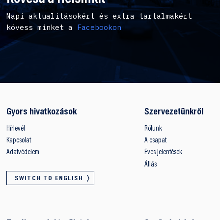
Napi aktualitásokért és extra tartalmakért
kövess minket a
Facebookon
Gyors hivatkozások
Szervezetünkről
Hírlevél
Rólunk
Kapcsolat
A csapat
Adatvédelem
Éves jelentések
Állás
SWITCH TO ENGLISH