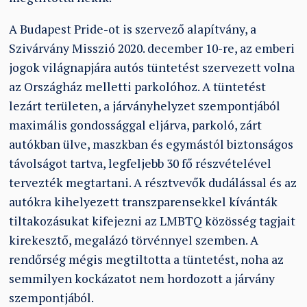
A Budapest Pride-ot is szervező alapítvány, a
Szivárvány Misszió 2020. december 10-re, az emberi
jogok világnapjára autós tüntetést szervezett volna
az Országház melletti parkolóhoz. A tüntetést
lezárt területen, a járványhelyzet szempontjából
maximális gondossággal eljárva, parkoló, zárt
autókban ülve, maszkban és egymástól biztonságos
távolságot tartva, legfeljebb 30 fő részvételével
tervezték megtartani. A résztvevők dudálással és az
autókra kihelyezett transzparensekkel kívánták
tiltakozásukat kifejezni az LMBTQ közösség tagjait
kirekesztő, megalázó törvénnyel szemben. A
rendőrség mégis megtiltotta a tüntetést, noha az
semmilyen kockázatot nem hordozott a járvány
szempontjából.