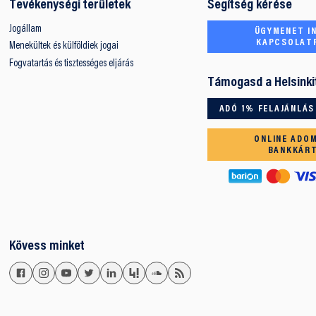
Tevékenységi területek
Segítség kérése
Jogállam
ÜGYMENET IN
KAPCSOLAT
Menekültek és külföldiek jogai
Fogvatartás és tisztességes eljárás
Támogasd a Helsinki
ADÓ 1% FELAJÁNLÁS
ONLINE ADO
BANKKÁR
Kövess minket