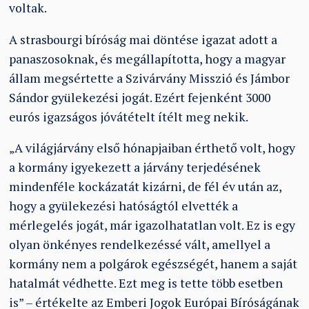
voltak.
A strasbourgi bíróság mai döntése igazat adott a
panaszosoknak, és megállapította, hogy a magyar
állam megsértette a Szivárvány Misszió és Jámbor
Sándor gyülekezési jogát. Ezért fejenként 3000
eurós igazságos jóvátételt ítélt meg nekik.
„A világjárvány első hónapjaiban érthető volt, hogy
a kormány igyekezett a járvány terjedésének
mindenféle kockázatát kizárni, de fél év után az,
hogy a gyülekezési hatóságtól elvették a
mérlegelés jogát, már igazolhatatlan volt. Ez is egy
olyan önkényes rendelkezéssé vált, amellyel a
kormány nem a polgárok egészségét, hanem a saját
hatalmát védhette. Ezt meg is tette több esetben
is” – értékelte az Emberi Jogok Európai Bíróságának