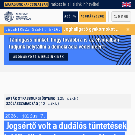
keresőnket!
Iratkozz fel a Helsinki hírlevélre!
MARADJUNK KAPCSOLATBAN
ADÓ 1%
ADOMÁNYOZOK
MENÜ
×
JELENTKEZZ SZEPT. 6-IG!
Joghallgató gyakornokot keresünk Menekültügyi Programunkba
Támogass minket, hogy továbbra is az élvonalban
tudjunk helytállni a demokrácia védelméért!
ADOMÁNYOZZ A HELSINKINEK
125 cikk
AKTÁK
STRASBOURGI ÜGYEINK
42 cikk
SZÓLÁSSZABADSÁG
2026. július 7.
Jogsértő volt a dudálós tüntetések