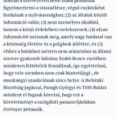
miután a szervezeten belül hiába próbálnak
figyelmeztetni a visszaélésre, végső eszközként
fordulnak a nyilvánossághoz; (2) az általuk közölt
információ valós; (3) nem személyes okokból,
hanem a közjó érdekében cselekszenek; (4) olyan
információt osztanak meg, amely nagy hatással van
a közösség életére és a polgárok jólétére; és (5)
ehhez a hatáshoz mérten nem aránytalan az állami
szervre gyakorolt hátrány. Szabó Bence esetében
mindezen feltételek fennállnak, így egyértelmű,
hogy vele szemben nem csak büntetőjogi-, de
munkaügyi szankciónak sincs helye. A Helsinki
Bizottság jogászai, Paragh Györgyi és Tóth Balázs
mindent el fognak követni, hogy ezt a
követelményt a szolgálati panaszeljárásban
érvényre juttassák.