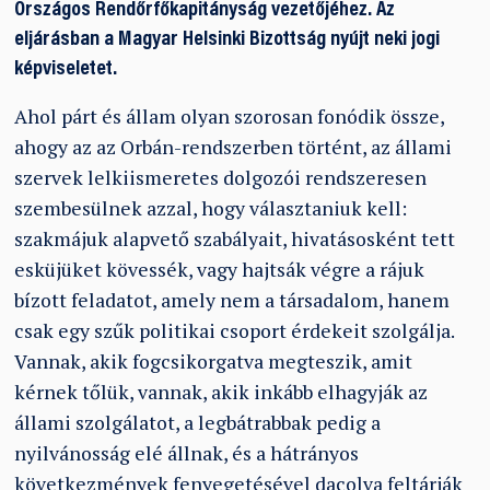
Országos Rendőrfőkapitányság vezetőjéhez. Az
eljárásban a Magyar Helsinki Bizottság nyújt neki jogi
képviseletet.
Ahol párt és állam olyan szorosan fonódik össze,
ahogy az az Orbán-rendszerben történt, az állami
szervek lelkiismeretes dolgozói rendszeresen
szembesülnek azzal, hogy választaniuk kell:
szakmájuk alapvető szabályait, hivatásosként tett
esküjüket kövessék, vagy hajtsák végre a rájuk
bízott feladatot, amely nem a társadalom, hanem
csak egy szűk politikai csoport érdekeit szolgálja.
Vannak, akik fogcsikorgatva megteszik, amit
kérnek tőlük, vannak, akik inkább elhagyják az
állami szolgálatot, a legbátrabbak pedig a
nyilvánosság elé állnak, és a hátrányos
következmények fenyegetésével dacolva feltárják