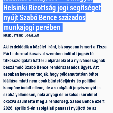
Helsinki Bizottság jogi segítséget
nyújt Szabó Bence százados
munkajogi perében
HÍREK
ÜGYEINK
JOGÁLLAM
Aki érdeklődik a közélet iránt, bizonyosan ismeri a Tisza
Párt informatikusaival szemben indított jogsértő
titkosszolgálati hátterű eljárásokról a nyilvánosságnak
beszámoló Szabó Bence rendőrszázados ügyét. Azt
azonban kevesen tudják, hogy példamutatóan bátor
kiállása miatt nem csak büntetőeljárás és politikai
kampány indult ellene, de a szolgálati jogviszonyát is
szabályellenesen, neki anyagi és erkölcsi sérelmet
okozva szüntette meg a rendőrség. Szabó Bence ezért
2026. április 9-én szolgálati panaszt nyújtott be az