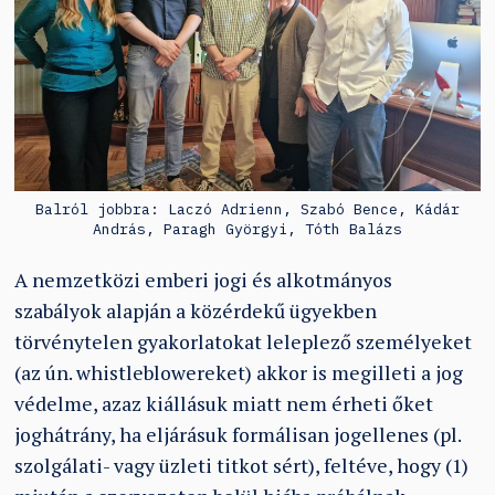
Balról jobbra: Laczó Adrienn, Szabó Bence, Kádár
András, Paragh Györgyi, Tóth Balázs
A nemzetközi emberi jogi és alkotmányos
szabályok alapján a közérdekű ügyekben
törvénytelen gyakorlatokat leleplező személyeket
(az ún. whistleblowereket) akkor is megilleti a jog
védelme, azaz kiállásuk miatt nem érheti őket
joghátrány, ha eljárásuk formálisan jogellenes (pl.
szolgálati- vagy üzleti titkot sért), feltéve, hogy (1)