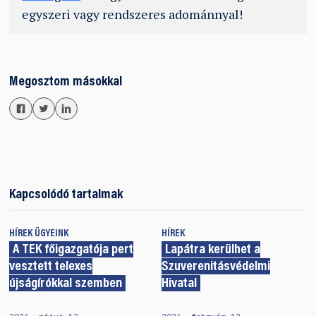
egyszeri vagy rendszeres adománnyal!
Megosztom másokkal
Kapcsolódó tartalmak
HÍREK
ÜGYEINK
HÍREK
A TEK főigazgatója pert
Lapátra kerülhet a
vesztett telexes
Szuverenitásvédelmi
újságírókkal szemben
Hivatal