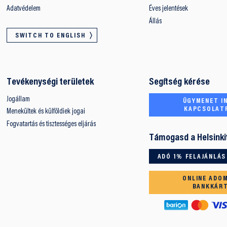
Adatvédelem
Éves jelentések
Állás
SWITCH TO ENGLISH
Tevékenységi területek
Segítség kérése
Jogállam
ÜGYMENET IN
KAPCSOLAT
Menekültek és külföldiek jogai
Fogvatartás és tisztességes eljárás
Támogasd a Helsinki
ADÓ 1% FELAJÁNLÁS
ONLINE ADO
BANKKÁR