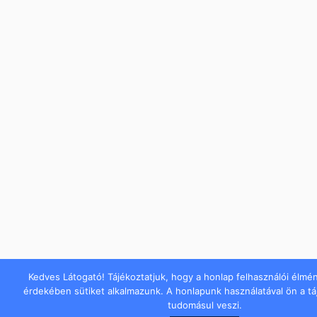
Kedves Látogató! Tájékoztatjuk, hogy a honlap felhasználói élmé
érdekében sütiket alkalmazunk. A honlapunk használatával ön a t
tudomásul veszi.