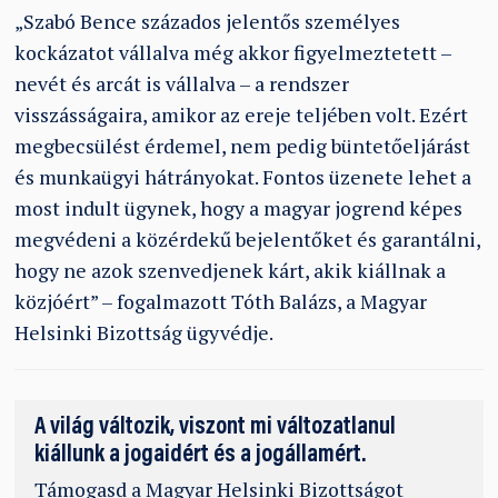
„Szabó Bence százados jelentős személyes
kockázatot vállalva még akkor figyelmeztetett –
nevét és arcát is vállalva – a rendszer
visszásságaira, amikor az ereje teljében volt. Ezért
megbecsülést érdemel, nem pedig büntetőeljárást
és munkaügyi hátrányokat. Fontos üzenete lehet a
most indult ügynek, hogy a magyar jogrend képes
megvédeni a közérdekű bejelentőket és garantálni,
hogy ne azok szenvedjenek kárt, akik kiállnak a
közjóért” – fogalmazott Tóth Balázs, a Magyar
Helsinki Bizottság ügyvédje.
A világ változik, viszont mi változatlanul
kiállunk a jogaidért és a jogállamért.
Támogasd
a Magyar Helsinki Bizottságot