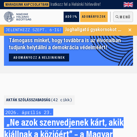
keresőnket!
Iratkozz fel a Helsinki hírlevélre!
MARADJUNK KAPCSOLATBAN
ADÓ 1%
ADOMÁNYOZOK
MENÜ
×
JELENTKEZZ SZEPT. 6-IG!
Joghallgató gyakornokot keresünk Menekültügyi Programunkba
Támogass minket, hogy továbbra is az élvonalban
tudjunk helytállni a demokrácia védelméért!
ADOMÁNYOZZ A HELSINKINEK
42 cikk
AKTÁK
SZÓLÁSSZABADSÁG
2026. április 23.
„Ne azok szenvedjenek kárt, akik
kiállnak a közjóért” – a Magyar