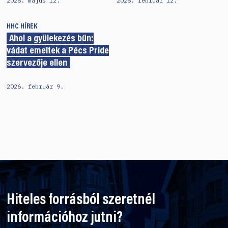
2026. május 12.
2026. február 12.
HHC
HÍREK
Ahol a gyülekezés bűn:
vádat emeltek a Pécs Pride
szervezője ellen
2026. február 9.
Hiteles forrásból szeretnél
információhoz jutni?