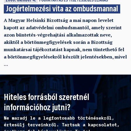
2006. október 4.
FOGVATARTÁS ÉS TISZTESSÉGES ELJÁRÁS
Jogértelmezési vita az ombudsmannal
A Magyar Helsinki Bizottság a mai napon levelet
kapott az adatvédelmi ombudsmantól, amely szerint
azon büntetés-végrehajtási alkalmazottak neve,
akiktől a börtönmegfigyelések során a Bizottság
munkatársai tájékoztatást kapnak, nem tüntethető fel
a börtönmegfigyelésekről készült jelentésekben, mivel
…
Hiteles forrásból szeretnél
információhoz jutni?
Ne maradj le a legfontosabb történésekről,
értesülj terveinkről. Tartsuk a kapcsolatot,