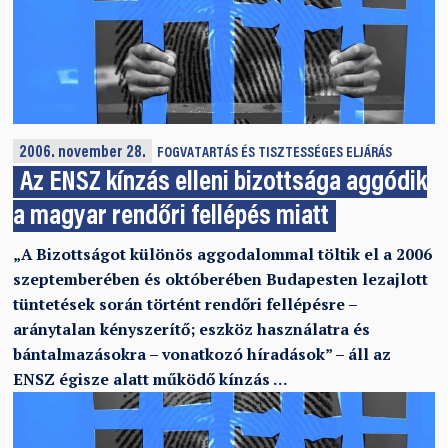
2006. november 28.
FOGVATARTÁS ÉS TISZTESSÉGES ELJÁRÁS
Az ENSZ kínzás elleni bizottsága aggódik
a magyar rendőri fellépés miatt
„A Bizottságot különös aggodalommal töltik el a 2006
szeptemberében és októberében Budapesten lezajlott
tüntetések során történt rendőri fellépésre –
aránytalan kényszerítő; eszköz használatra és
bántalmazásokra – vonatkozó híradások” – áll az
ENSZ égisze alatt működő kínzás …