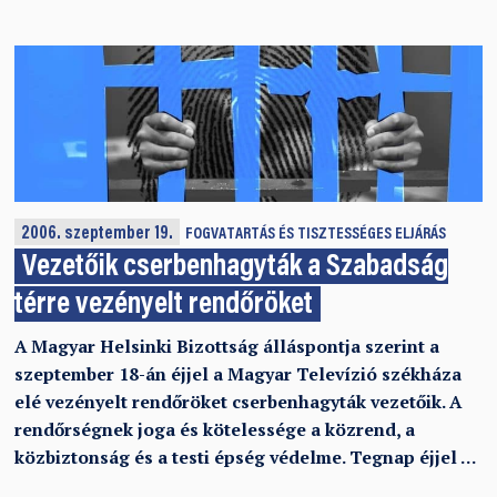
2006. szeptember 19.
FOGVATARTÁS ÉS TISZTESSÉGES ELJÁRÁS
Vezetőik cserbenhagyták a Szabadság
térre vezényelt rendőröket
A Magyar Helsinki Bizottság álláspontja szerint a
szeptember 18-án éjjel a Magyar Televízió székháza
elé vezényelt rendőröket cserbenhagyták vezetőik. A
rendőrségnek joga és kötelessége a közrend, a
közbiztonság és a testi épség védelme. Tegnap éjjel …