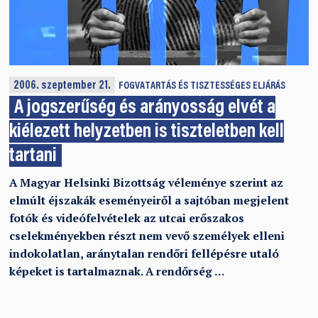
2006. szeptember 21.
FOGVATARTÁS ÉS TISZTESSÉGES ELJÁRÁS
A jogszerűség és arányosság elvét a
kiélezett helyzetben is tiszteletben kell
tartani
A Magyar Helsinki Bizottság véleménye szerint az
elmúlt éjszakák eseményeiről a sajtóban megjelent
fotók és videófelvételek az utcai erőszakos
cselekményekben részt nem vevő személyek elleni
indokolatlan, aránytalan rendőri fellépésre utaló
képeket is tartalmaznak. A rendőrség …