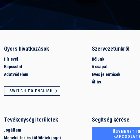
Gyors hivatkozások
Szervezetünkről
Hírlevél
Rólunk
Kapcsolat
A csapat
Adatvédelem
Éves jelentések
Állás
SWITCH TO ENGLISH
Tevékenységi területek
Segítség kérése
Jogállam
ÜGYMENET IN
KAPCSOLAT
Menekültek és külföldiek jogai