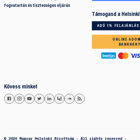
Fogvatartás és tisztességes eljárás
Támogasd a Helsinki
ADÓ 1% FELAJÁNLÁS
ONLINE ADO
BANKKÁR
Kövess minket
© 2026 Magyar Helsinki Bizottság · All rights reserved ·