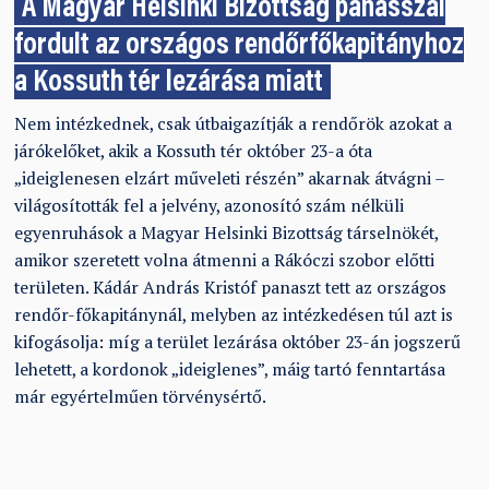
A Magyar Helsinki Bizottság panasszal
fordult az országos rendőrfőkapitányhoz
a Kossuth tér lezárása miatt
Nem intézkednek, csak útbaigazítják a rendőrök azokat a
járókelőket, akik a Kossuth tér október 23-a óta
„ideiglenesen elzárt műveleti részén” akarnak átvágni –
világosították fel a jelvény, azonosító szám nélküli
egyenruhások a Magyar Helsinki Bizottság társelnökét,
amikor szeretett volna átmenni a Rákóczi szobor előtti
területen. Kádár András Kristóf panaszt tett az országos
rendőr-főkapitánynál, melyben az intézkedésen túl azt is
kifogásolja: míg a terület lezárása október 23-án jogszerű
lehetett, a kordonok „ideiglenes”, máig tartó fenntartása
már egyértelműen törvénysértő.