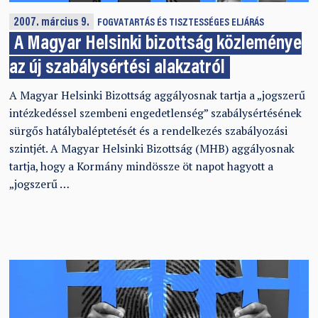
2007. március 9.
FOGVATARTÁS ÉS TISZTESSÉGES ELJÁRÁS
A Magyar Helsinki bizottság közleménye
az új szabálysértési alakzatról
A Magyar Helsinki Bizottság aggályosnak tartja a „jogszerű
intézkedéssel szembeni engedetlenség” szabálysértésének
sürgős hatálybaléptetését és a rendelkezés szabályozási
szintjét. A Magyar Helsinki Bizottság (MHB) aggályosnak
tartja, hogy a Kormány mindössze öt napot hagyott a
„jogszerű …