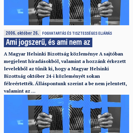
2006. október 26.
FOGVATARTÁS ÉS TISZTESSÉGES ELJÁRÁS
Ami jogszerű, és ami nem az
A Magyar Helsinki Bizottság közleménye A sajtóban
megjelent híradásokból, valamint a hozzánk érkezett
levelekből az tűnik ki, hogy a Magyar Helsinki
Bizottság október 24-i közleményét sokan
félreértették. Álláspontunk szerint a be nem jelentett,
valamint az …