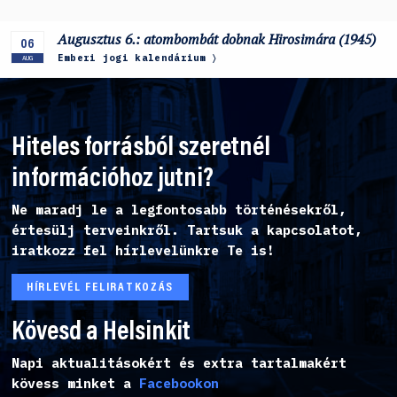
Augusztus 6.: atombombát dobnak Hirosimára (1945)
06
Emberi jogi kalendárium
AUG
Hiteles forrásból szeretnél
információhoz jutni?
Ne maradj le a legfontosabb történésekről,
értesülj terveinkről. Tartsuk a kapcsolatot,
iratkozz fel hírlevelünkre Te is!
HÍRLEVÉL FELIRATKOZÁS
Kövesd a Helsinkit
Napi aktualitásokért és extra tartalmakért
kövess minket a
Facebookon