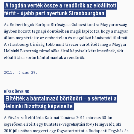
A fogdán verték össze a rendőrök az előállított
férfit – újabb pert nyertünk Strasbourgban
Az Emberi Jogok Európai Bírósága a Gubacsi kontra Magyarország
ügyben hozott tegnapi döntésében megállapította, hogy a magyar
állam megsértette az embertelen és megalázó bánásmód tilalmát.
A strasbourgi bíróság több mint tízezer eurót ítélt meg a Magyar
Helsinki Bizottság társelnöke által képviselt kérelmezőnek, akit
előállítása során bántalmaztak a rendőrök.
2011. június 29.
HÍREK
ÜGYEINK
Elítélték a bántalmazó börtönőrt – a sértettet a
Helsinki Bizottság képviselte
A Fővárosi Ítélőtábla Katonai Tanácsa 2011. március 30-án
jogerősen elítélt egy büntetés-végrehajtási (bv.) felügyelőt, aki
2010 júliusában megvert egy fogvatartottat a Budapesti Fegyház és