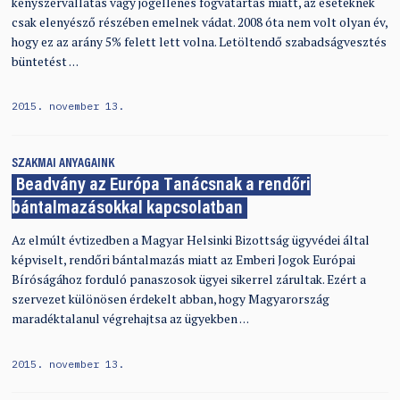
kényszervallatás vagy jogellenes fogvatartás miatt, az eseteknek
csak elenyésző részében emelnek vádat. 2008 óta nem volt olyan év,
hogy ez az arány 5% felett lett volna. Letöltendő szabadságvesztés
büntetést …
2015. november 13.
SZAKMAI ANYAGAINK
Beadvány az Európa Tanácsnak a rendőri
bántalmazásokkal kapcsolatban
Az elmúlt évtizedben a Magyar Helsinki Bizottság ügyvédei által
képviselt, rendőri bántalmazás miatt az Emberi Jogok Európai
Bíróságához forduló panaszosok ügyei sikerrel zárultak. Ezért a
szervezet különösen érdekelt abban, hogy Magyarország
maradéktalanul végrehajtsa az ügyekben …
2015. november 13.