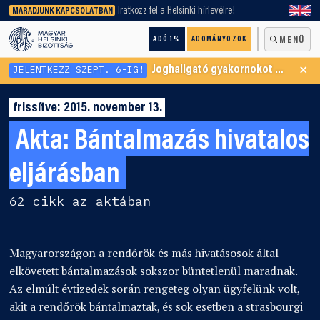
keresőnket!
Iratkozz fel a Helsinki hírlevélre!
MARADJUNK KAPCSOLATBAN
ADÓ 1%
ADOMÁNYOZOK
MENÜ
×
JELENTKEZZ SZEPT. 6-IG!
Joghallgató gyakornokot keresünk Menekültügyi Programunkba
frissítve: 2015. november 13.
Akta:
Bántalmazás hivatalos
eljárásban
62 cikk az aktában
Magyarországon a rendőrök és más hivatásosok által
elkövetett bántalmazások sokszor büntetlenül maradnak.
Az elmúlt évtizedek során rengeteg olyan ügyfelünk volt,
akit a rendőrök bántalmaztak, és sok esetben a strasbourgi