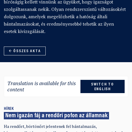
bíróságig kellett vinnünk az ügyüket, hogy igazságot
szolgáltassanak nekik. Olyan rendszerszintű változásokért
dolgozunk, amelyek megelőzhetik a hatóság általi
bántalmazásokat, és eredményesebbé tehetik az ilyen
esetek kivizsgálását.
← ÖSSZES AKTA
Translation is available for this
SWITCH TO
content
ENGLISH
HÍREK
Nem igazán fáj a rendőri pofon az államnak
Ha rendőrt, börtönőrt jelentenek fel bántalmazás,