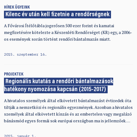
HÍREK
ÜGYEINK
Kilenc év után kell fizetnie a rendőrségnek
A Fővárosi Ítélőtábla jogerősen 500 ezer forint és kamatai
megfizetésére kötelezte a Készenléti Rendőrséget (KR) egy, a 2006-
os események során történt rendőri bántalmazás miatt.
2015. szeptember 16.
PROJEKTEK
Regionális kutatás a rendőri bántalmazások
hatékony nyomozása kapcsán (2015-2017)
A hivatalos személyek által elkövetett bántalmazást évtizedek óta
tiltják a nemzetközi és regionális egyezmények. Azonban a hivatalos
személyek által elkövetett kínzás és az embertelen vagy megalázó
bánásmód egyes formái sok európai országban ma is jellemzőek. …
2015. január 1.