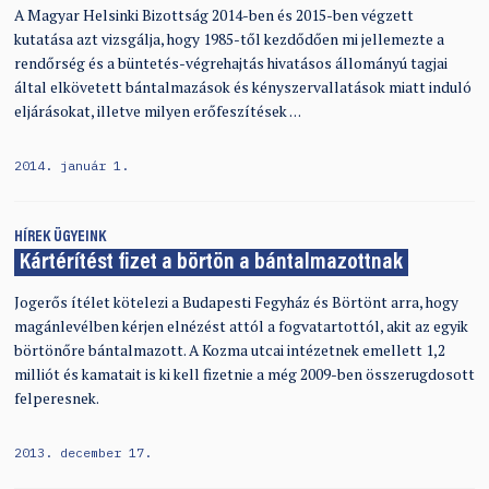
A Magyar Helsinki Bizottság 2014-ben és 2015-ben végzett
kutatása azt vizsgálja, hogy 1985-től kezdődően mi jellemezte a
rendőrség és a büntetés-végrehajtás hivatásos állományú tagjai
által elkövetett bántalmazások és kényszervallatások miatt induló
eljárásokat, illetve milyen erőfeszítések …
2014. január 1.
HÍREK
ÜGYEINK
Kártérítést fizet a börtön a bántalmazottnak
Jogerős ítélet kötelezi a Budapesti Fegyház és Börtönt arra, hogy
magánlevélben kérjen elnézést attól a fogvatartottól, akit az egyik
börtönőre bántalmazott. A Kozma utcai intézetnek emellett 1,2
milliót és kamatait is ki kell fizetnie a még 2009-ben összerugdosott
felperesnek.
2013. december 17.