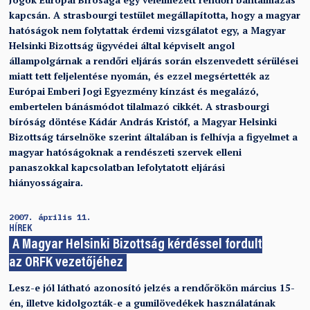
kapcsán. A strasbourgi testület megállapította, hogy a magyar
hatóságok nem folytattak érdemi vizsgálatot egy, a Magyar
Helsinki Bizottság ügyvédei által képviselt angol
állampolgárnak a rendőri eljárás során elszenvedett sérülései
miatt tett feljelentése nyomán, és ezzel megsértették az
Európai Emberi Jogi Egyezmény kínzást és megalázó,
embertelen bánásmódot tilalmazó cikkét. A strasbourgi
bíróság döntése Kádár András Kristóf, a Magyar Helsinki
Bizottság társelnöke szerint általában is felhívja a figyelmet a
magyar hatóságoknak a rendészeti szervek elleni
panaszokkal kapcsolatban lefolytatott eljárási
hiányosságaira.
2007. április 11.
HÍREK
A Magyar Helsinki Bizottság kérdéssel fordult
az ORFK vezetőjéhez
Lesz-e jól látható azonosító jelzés a rendőrökön március 15-
én, illetve kidolgozták-e a gumilövedékek használatának