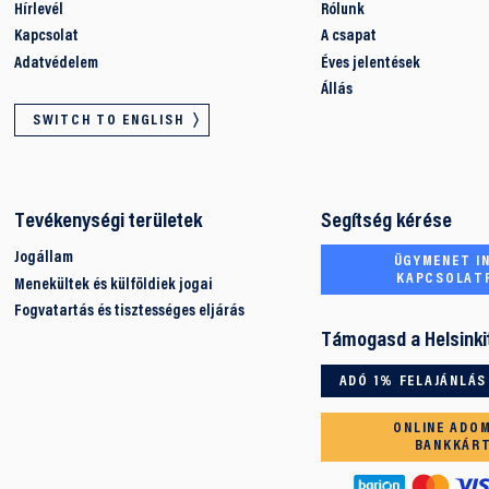
Hírlevél
Rólunk
Kapcsolat
A csapat
Adatvédelem
Éves jelentések
Állás
SWITCH TO ENGLISH
Tevékenységi területek
Segítség kérése
Jogállam
ÜGYMENET IN
KAPCSOLAT
Menekültek és külföldiek jogai
Fogvatartás és tisztességes eljárás
Támogasd a Helsinki
ADÓ 1% FELAJÁNLÁS
ONLINE ADO
BANKKÁR