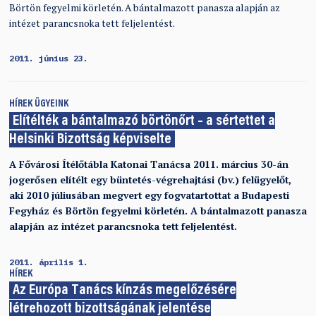
Börtön fegyelmi körletén. A bántalmazott panasza alapján az
intézet parancsnoka tett feljelentést.
2011. június 23.
HÍREK
ÜGYEINK
Elítélték a bántalmazó börtönőrt – a sértettet a
Helsinki Bizottság képviselte
A Fővárosi Ítélőtábla Katonai Tanácsa 2011. március 30-án
jogerősen elítélt egy büntetés-végrehajtási (bv.) felügyelőt,
aki 2010 júliusában megvert egy fogvatartottat a Budapesti
Fegyház és Börtön fegyelmi körletén. A bántalmazott panasza
alapján az intézet parancsnoka tett feljelentést.
2011. április 1.
HÍREK
Az Európa Tanács kínzás megelőzésére
létrehozott bizottságának jelentése