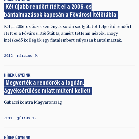
Két újabb rendőrt ítélt el a 2006-os
bántalmazások kapcsán a Fővárosi Ítélőtábla
Két, a 2006-os őszi események során szolgálatot teljesítő rendőrt
ítélt el a Fővárosi Ítélőtábla, amiért tétlenül nézték, ahogy
intézkedő kollégáik egy fiatalembert súlyosan bántalmaztak.
2012. március 9.
HÍREK
ÜGYEINK
Megverték a rendőrök a fogdán,
ágyéksérülése miatt műteni kellett
Gubacsi kontra Magyarország
2011. július 1.
HÍREK
ÜGYEINK