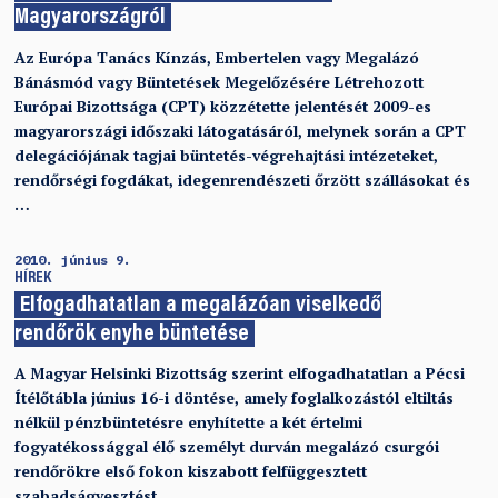
Magyarországról
Az Európa Tanács Kínzás, Embertelen vagy Megalázó
Bánásmód vagy Büntetések Megelőzésére Létrehozott
Európai Bizottsága (CPT) közzétette jelentését 2009-es
magyarországi időszaki látogatásáról, melynek során a CPT
delegációjának tagjai büntetés-végrehajtási intézeteket,
rendőrségi fogdákat, idegenrendészeti őrzött szállásokat és
…
2010. június 9.
HÍREK
Elfogadhatatlan a megalázóan viselkedő
rendőrök enyhe büntetése
A Magyar Helsinki Bizottság szerint elfogadhatatlan a Pécsi
Ítélőtábla június 16-i döntése, amely foglalkozástól eltiltás
nélkül pénzbüntetésre enyhítette a két értelmi
fogyatékossággal élő személyt durván megalázó csurgói
rendőrökre első fokon kiszabott felfüggesztett
szabadságvesztést.