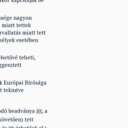
essége nagyon
 miatt tettek
vallatás miatt tett
emélyek esetében
hetővé teheti,
ggesztett
ok Európai Bírósága
t tekintve
lódó beadványa
itt
, a
övetően) tett
t
és
itt
érhetőek el.)