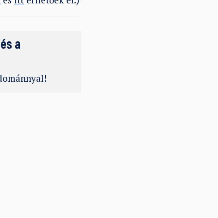
 és a
adománnyal!