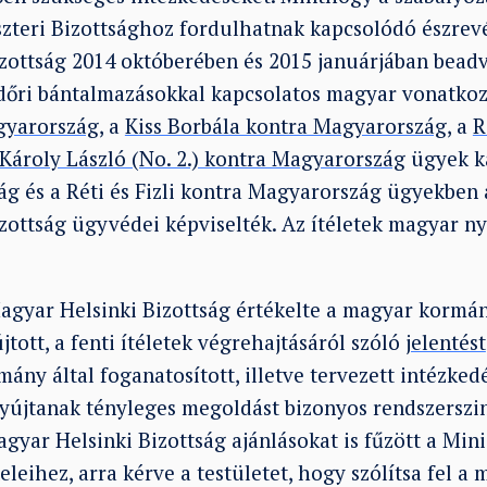
szteri Bizottsághoz fordulhatnak kapcsolódó észrevé
zottság 2014 októberében és 2015 januárjában beadv
ndőri bántalmazásokkal kapcsolatos magyar vonatkozá
gyarország
, a
Kiss Borbála kontra Magyarország
, a
R
Károly László (No. 2.) kontra Magyarország
ügyek ka
g és a Réti és Fizli kontra Magyarország ügyekben 
zottság ügyvédei képviselték. Az ítéletek magyar n
gyar Helsinki Bizottság értékelte a magyar kormány
tott, a fenti ítéletek végrehajtásáról szóló
jelentést
ány által foganatosított, illetve tervezett intézke
yújtanak tényleges megoldást bizonyos rendszerszi
yar Helsinki Bizottság ajánlásokat is fűzött a Mini
eleihez, arra kérve a testületet, hogy szólítsa fel 