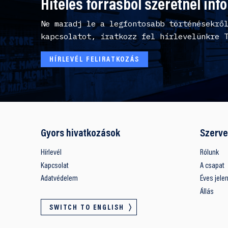
Hiteles forrásból szeretnél inf
Ne maradj le a legfontosabb történésekrő
kapcsolatot, iratkozz fel hírlevelünkre 
HÍRLEVÉL FELIRATKOZÁS
Gyors hivatkozások
Szerve
Hírlevél
Rólunk
Kapcsolat
A csapat
Adatvédelem
Éves jele
Állás
SWITCH TO ENGLISH