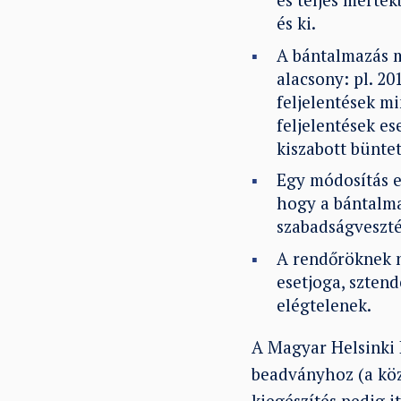
és ki.
A bántalmazás m
alacsony: pl. 20
feljelentések m
feljelentések e
kiszabott bünte
Egy módosítás e
hogy a bántalma
szabadságveszté
A rendőröknek n
esetjoga, szten
elégtelenek.
A Magyar Helsinki 
beadványhoz (a köz
kiegészítés
pedig it