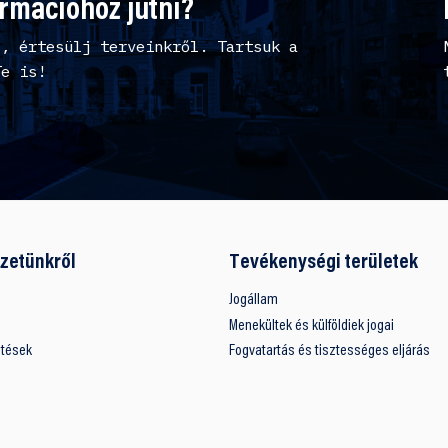
ormációhoz jutni?
l, értesülj terveinkről. Tartsuk a
Te is!
zetünkről
Tevékenységi területek
Jogállam
Menekültek és külföldiek jogai
ntések
Fogvatartás és tisztességes eljárás