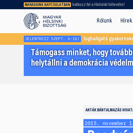
Iratkozz fel a Helsinki hírlevélre!
MARADJUNK KAPCSOLATBAN
Régebbi tartalmat vagy
dokumentumot keresel? Használd a
Rólunk
Hírek
keresőnket!
JELENTKEZZ SZEPT. 6-IG!
Joghallgató gyakornok
Támogass minket, hogy továbbr
helytállni a demokrácia védelm
AKTÁK
BÁNTALMAZÁS HIVAT
2015. november 1