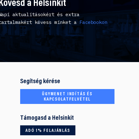
Kövesd a Helsinkit
Napi aktualitásokért és extra
tartalmakért kövess minket a
Facebookon
Segítség kérése
ÜGYMENET INDÍTÁS ÉS
KAPCSOLATFELVÉTEL
Támogasd a Helsinkit
ADÓ 1% FELAJÁNLÁS