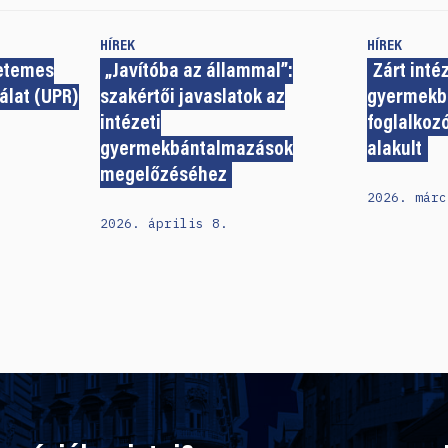
HÍREK
HÍREK
yetemes
„Javítóba az állammal”:
Zárt inté
álat (UPR)
szakértői javaslatok az
gyermekb
intézeti
foglalkoz
gyermekbántalmazások
alakult
megelőzéséhez
2026. márc
2026. április 8.