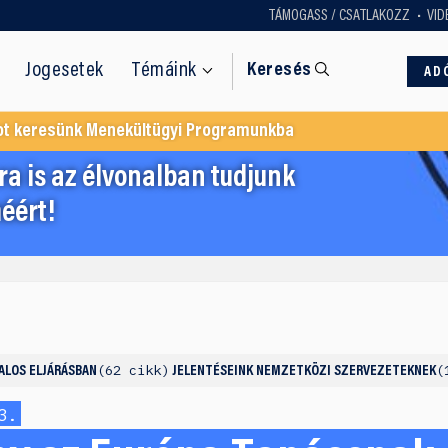
TÁMOGASS / CSATLAKOZZ
VID
Jogesetek
Témáink
Keresés
AD
ot keresünk Menekültügyi Programunkba
a is az élvonalban tudjunk
éért!
62 cikk
ALOS ELJÁRÁSBAN
JELENTÉSEINK NEMZETKÖZI SZERVEZETEKNEK
3.