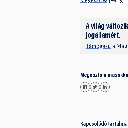
A világ változi
jogállamért.
Támogasd
a Magy
Megosztom másokka
Kapcsolódó tartalma