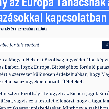
y az Európa Tanácsnak 
azásokkal kapcsolatban
ARTÁS ÉS TISZTESSÉGES ELJÁRÁS
able for this content
S
n a Magyar Helsinki Bizottság ügyvédei által képvis
az Emberi Jogok Európai Bíróságához forduló pana
Ezért a szervezet különösen érdekelt abban, hogy M
rehajtsa az ügyekben hozott ítéleteket.
iniszteri Bizottsága felügyeli az Emberi Jogok Eur
jtását, vagyis ez a testület ellenőrzi, hogy a tagál
ően szükséges intézkedéseket. Minthogy a szabályozá