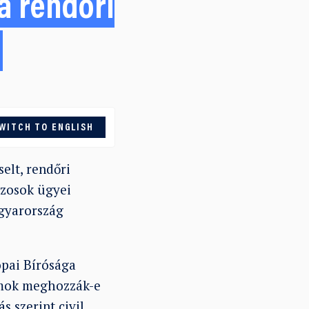
a rendőri
WITCH TO ENGLISH
elt, rendőri
szosok ügyei
agyarország
ópai Bírósága
lamok meghozzák-e
s szerint civil