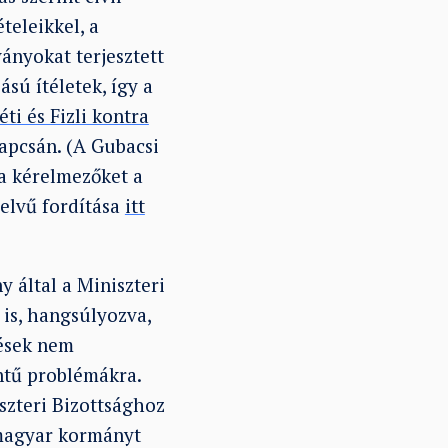
teleikkel, a
ányokat terjesztett
sú ítéletek, így a
éti és Fizli kontra
pcsán. (A Gubacsi
a kérelmezőket a
yelvű fordítása
itt
 által a Miniszteri
is, hangsúlyozva,
dések nem
ntű problémákra.
szteri Bizottsághoz
a magyar kormányt