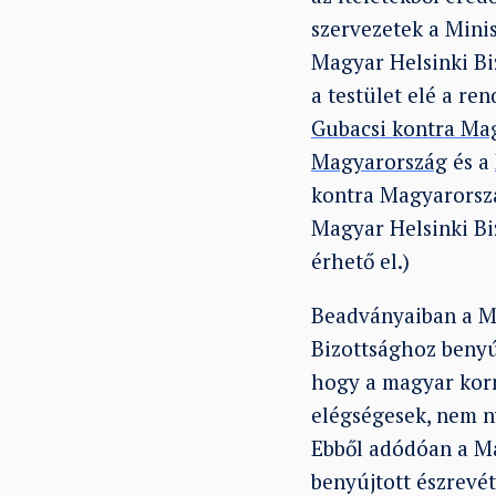
szervezetek a Mini
Magyar Helsinki Bi
a testület elé a re
Gubacsi kontra Ma
Magyarország
és a
kontra Magyarorszá
Magyar Helsinki Bi
érhető el.)
Beadványaiban a Ma
Bizottsághoz benyúj
hogy a magyar korm
elégségesek, nem n
Ebből adódóan a Mag
benyújtott észrevét