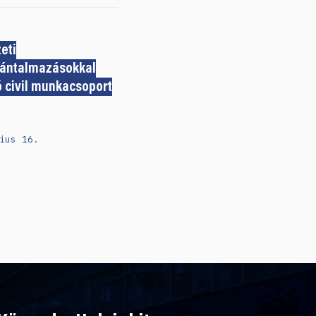
zeti
ántalmazásokkal
ó civil munkacsoport
ius 16.