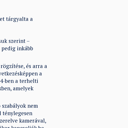
t tárgyalta a
suk szerint –
t pedig inkább
ögzítése, és arra a
övetkezésképpen a
4-ben a terhelti
ékben, amelyek
ó szabályok nem
l ténylegesen
szerelve kamerával,
ikor kapcsolják be