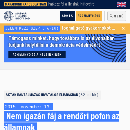
keresőnket!
Iratkozz fel a Helsinki hírlevélre!
MARADJUNK KAPCSOLATBAN
ADÓ 1%
ADOMÁNYOZOK
MENÜ
×
JELENTKEZZ SZEPT. 6-IG!
Joghallgató gyakornokot keresünk Menekültügyi Programunkba
Támogass minket, hogy továbbra is az élvonalban
tudjunk helytállni a demokrácia védelméért!
ADOMÁNYOZZ A HELSINKINEK
62 cikk
AKTÁK
BÁNTALMAZÁS HIVATALOS ELJÁRÁSBAN
2015. november 13.
Nem igazán fáj a rendőri pofon az
államnak