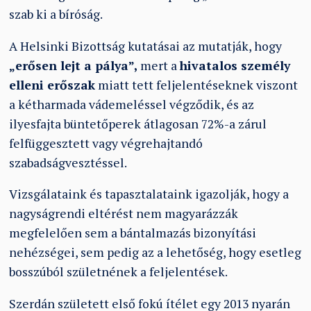
szab ki a bíróság.
A Helsinki Bizottság kutatásai az mutatják, hogy
„erősen lejt a pálya”,
mert a
hivatalos személy
elleni erőszak
miatt tett feljelentéseknek viszont
a kétharmada vádemeléssel végződik, és az
ilyesfajta büntetőperek átlagosan 72%-a zárul
felfüggesztett vagy végrehajtandó
szabadságvesztéssel.
Vizsgálataink és tapasztalataink igazolják, hogy a
nagyságrendi eltérést nem magyarázzák
megfelelően sem a bántalmazás bizonyítási
nehézségei, sem pedig az a lehetőség, hogy esetleg
bosszúból születnének a feljelentések.
Szerdán született első fokú ítélet egy 2013 nyarán