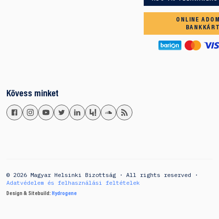
ONLINE ADO
BANKKÁR
Kövess minket
© 2026 Magyar Helsinki Bizottság · All rights reserved ·
Adatvédelem és felhasználási feltételek
Design & Sitebuild:
Hydrogene