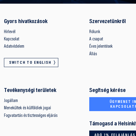
Gyors hivatkozások
Szervezetünkről
Hírlevél
Rólunk
Kapcsolat
A csapat
Adatvédelem
Éves jelentések
Állás
SWITCH TO ENGLISH
Tevékenységi területek
Segítség kérése
Jogállam
ÜGYMENET IN
KAPCSOLAT
Menekültek és külföldiek jogai
Fogvatartás és tisztességes eljárás
Támogasd a Helsinki
ADÓ 1% FELAJÁNLÁS