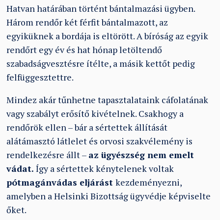
Hatvan határában történt bántalmazási ügyben.
Három rendőr két férfit bántalmazott, az
egyiküknek a bordája is eltörött. A bíróság az egyik
rendőrt egy év és hat hónap letöltendő
szabadságvesztésre ítélte, a másik kettőt pedig
felfüggesztettre.
Mindez akár tűnhetne tapasztalataink cáfolatának
vagy szabályt erősítő kivételnek. Csakhogy a
rendőrök ellen – bár a sértettek állítását
alátámasztó látlelet és orvosi szakvélemény is
rendelkezésre állt –
az ügyészség nem emelt
vádat.
Így a sértettek kénytelenek voltak
pótmagánvádas eljárást
kezdeményezni,
amelyben a Helsinki Bizottság ügyvédje képviselte
őket.