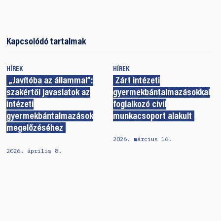
Kapcsolódó tartalmak
HÍREK
HÍREK
„Javítóba az állammal”:
Zárt intézeti
szakértői javaslatok az
gyermekbántalmazásokkal
intézeti
foglalkozó civil
gyermekbántalmazások
munkacsoport alakult
megelőzéséhez
2026. március 16.
2026. április 8.