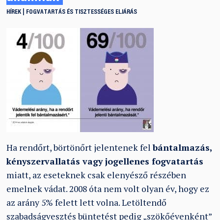
HÍREK
FOGVATARTÁS ÉS TISZTESSÉGES ELJÁRÁS
Ha rendőrt, börtönőrt jelentenek fel
bántalmazás,
kényszervallatás vagy jogellenes fogvatartás
miatt, az eseteknek csak elenyésző részében
emelnek vádat. 2008 óta nem volt olyan év, hogy ez
az arány 5% felett lett volna. Letöltendő
szabadságvesztés büntetést pedig „szökőévenként”