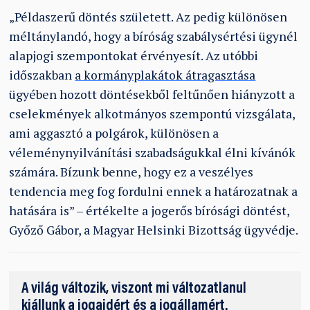
„Példaszerű döntés született. Az pedig különösen
méltánylandó, hogy a bíróság szabálysértési ügynél
alapjogi szempontokat érvényesít. Az utóbbi
időszakban
a kormányplakátok átragasztása
ügyében hozott döntésekből feltűnően hiányzott a
cselekmények alkotmányos szempontú vizsgálata,
ami aggasztó a polgárok, különösen a
véleménynyilvánítási szabadságukkal élni kívánók
számára. Bízunk benne, hogy ez a veszélyes
tendencia meg fog fordulni ennek a határozatnak a
hatására is” – értékelte a jogerős bírósági döntést,
Győző Gábor, a Magyar Helsinki Bizottság ügyvédje.
A világ változik, viszont mi változatlanul
kiállunk a jogaidért és a jogállamért.