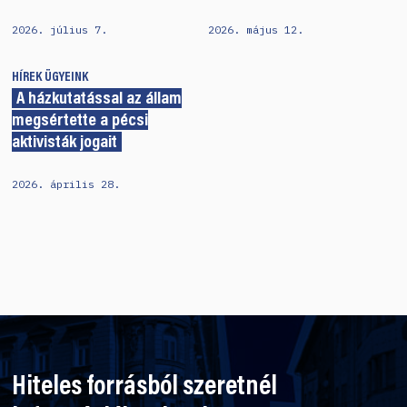
2026. július 7.
2026. május 12.
HÍREK
ÜGYEINK
A házkutatással az állam
megsértette a pécsi
aktivisták jogait
2026. április 28.
Hiteles forrásból szeretnél