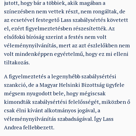
jutott, hogy bár a többiek, akik magában a
színezésben nem vettek részt, nem rongáltak, de
az ecsetével festegető Lass szabálysértés követett
el, ezért figyelmeztetésben részesítették. Az
elsőfokú bíróság szerint a festés nem volt
véleménynyilvánítás, mert az azt észlelőkben nem
volt mindenképpen egyértelmű, hogy ez mi elleni
tiltakozás.
A figyelmeztetés a legenyhébb szabálysértési
szankció, de a Magyar Helsinki Bizottság ügyfele
mégsem nyugodott bele, hogy mégiscsak
kimondták szabálysértési felelősségét, miközben ő
csak élni kívánt alkotmányos jogával, a
véleménynyilvánítás szabadságával. Így Lass
Andrea fellebbezett.