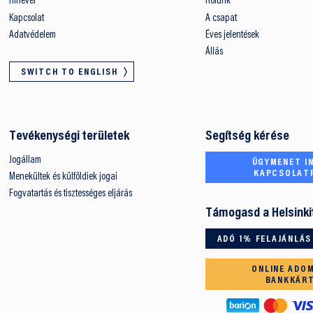
Hírlevél
Rólunk
Kapcsolat
A csapat
Adatvédelem
Éves jelentések
Állás
SWITCH TO ENGLISH
Tevékenységi területek
Segítség kérése
Jogállam
ÜGYMENET IN
KAPCSOLAT
Menekültek és külföldiek jogai
Fogvatartás és tisztességes eljárás
Támogasd a Helsinki
ADÓ 1% FELAJÁNLÁS
ONLINE ADO
BANKKÁR