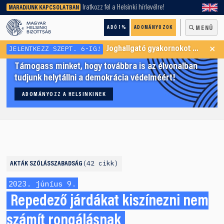
keresőnket!
Iratkozz fel a Helsinki hírlevélre!
MARADJUNK KAPCSOLATBAN
ADÓ 1%
ADOMÁNYOZOK
MENÜ
×
JELENTKEZZ SZEPT. 6-IG!
Joghallgató gyakornokot keresünk Menekültügyi Programunkba
Támogass minket, hogy továbbra is az élvonalban
tudjunk helytállni a demokrácia védelméért!
ADOMÁNYOZZ A HELSINKINEK
42 cikk
AKTÁK
SZÓLÁSSZABADSÁG
2023. június 9.
Repedező járdákat kiszínezni nem
számít rongálásnak