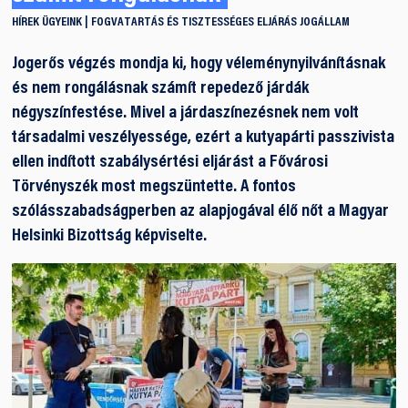
HÍREK
ÜGYEINK
FOGVATARTÁS ÉS TISZTESSÉGES ELJÁRÁS
JOGÁLLAM
Jogerős végzés mondja ki, hogy véleménynyilvánításnak
és nem rongálásnak számít repedező járdák
négyszínfestése. Mivel a járdaszínezésnek nem volt
társadalmi veszélyessége, ezért a kutyapárti passzivista
ellen indított szabálysértési eljárást a Fővárosi
Törvényszék most megszüntette. A fontos
szólásszabadságperben az alapjogával élő nőt a Magyar
Helsinki Bizottság képviselte.