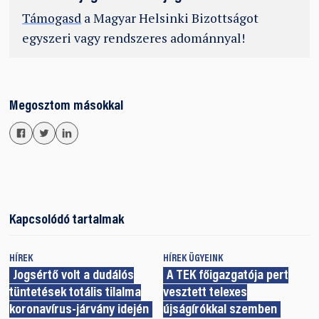
Támogasd
a Magyar Helsinki Bizottságot
egyszeri vagy rendszeres adománnyal!
Megosztom másokkal
Kapcsolódó tartalmak
HÍREK
HÍREK
ÜGYEINK
Jogsértő volt a dudálós
A TEK főigazgatója pert
tüntetések totális tilalma
vesztett telexes
koronavírus-járvány idején
újságírókkal szemben