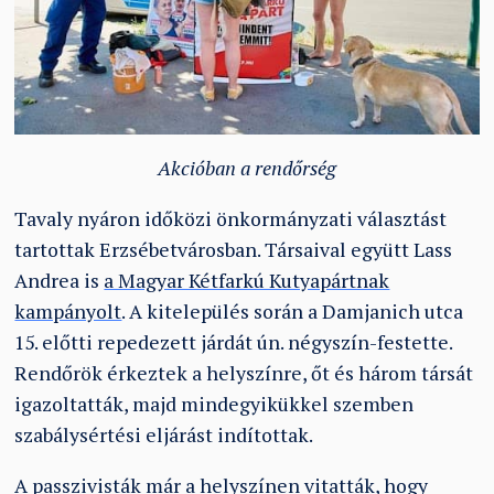
Akcióban a rendőrség
Tavaly nyáron időközi önkormányzati választást
tartottak Erzsébetvárosban. Társaival együtt Lass
Andrea is
a Magyar Kétfarkú Kutyapártnak
kampányolt
. A kitelepülés során a Damjanich utca
15. előtti repedezett járdát ún. négyszín-festette.
Rendőrök érkeztek a helyszínre, őt és három társát
igazoltatták, majd mindegyikükkel szemben
szabálysértési eljárást indítottak.
A passzivisták már a helyszínen vitatták, hogy