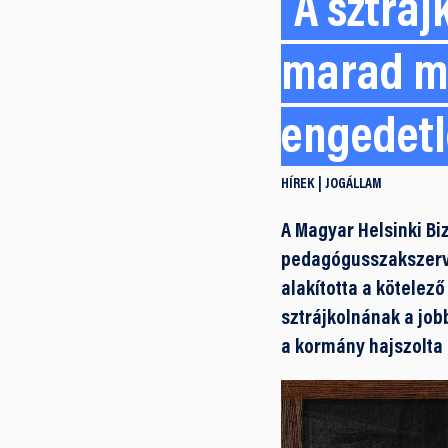
A sztráj
marad má
engedet
HÍREK
JOGÁLLAM
A Magyar Helsinki Bi
pedagógusszakszervez
alakította a kötelez
sztrájkolnának a jo
a kormány hajszolta