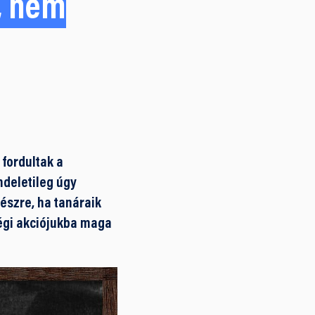
k, nem
 fordultak a
ndeletileg úgy
észre, ha tanáraik
égi akciójukba maga