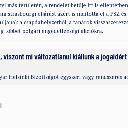
nyi más területén, a rendelet betűje itt is ellentétbe
ni strasbourgi eljárást azért is indította el a PSZ é
uljanak a csapdahelyzetből, a tanárok visszaszerezzé
ég többet polgári engedetlenségi akciókra.
k, viszont mi változatlanul kiállunk a jogaidért
ar Helsinki Bizottságot egyszeri vagy rendszeres 
l