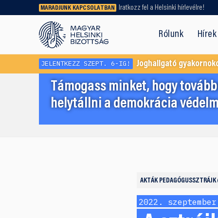
Iratkozz fel a Helsinki hírlevélre!
MARADJUNK KAPCSOLATBAN
Régebbi tartalmat vagy
dokumentumot keresel? Használd a
Rólunk
Hírek
keresőnket!
JELENTKEZZ SZEPT. 6-IG!
Joghallgató gyakornok
Támogass minket, hogy továbbr
helytállni a demokrácia védelm
AKTÁK
PEDAGÓGUSSZTRÁJK
2022. szeptember