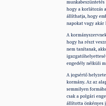
munkabeszüntetés n
hogy a korlátozás 
állíthatja, hogy em
napokat vagy akár h
A kormányszervnek 
hogy ha részt vesz
nem tanítanak, akk
igazgatóhelyettesé
engedély nélküli m
A jogsértő helyzet
kormány. Az az alap
semmilyen formában
csak a polgári eng
állította önkényes