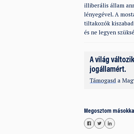
illiberális állam an
lényegével. A mosta
tiltakozók kiszabad
és ne legyen szüks
A világ változi
jogállamért.
Támogasd
a Magy
Megosztom másokka