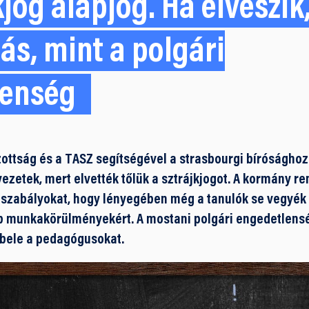
kjog alapjog. Ha elveszi
s, mint a polgári
lenség
zottság és a TASZ segítségével a strasbourgi bírósághoz
etek, mert elvették tőlük a sztrájkjogot. A kormány re
ő szabályokat, hogy lényegében még a tanulók se vegyék 
bb munkakörülményekért. A mostani polgári engedetlens
 bele a pedagógusokat.