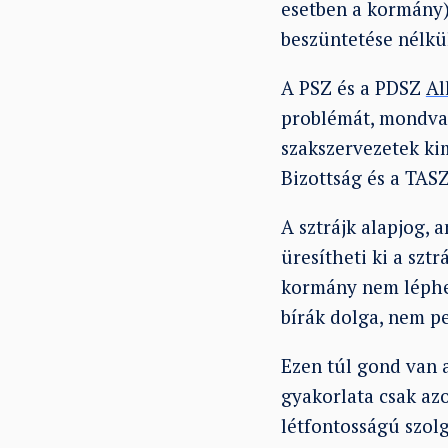
esetben a kormány)
beszüntetése nélkü
A PSZ és a PDSZ
Al
problémát, mondvac
szakszervezetek kim
Bizottság és a TASZ
A sztrájk alapjog,
üresítheti ki a szt
kormány nem léphet
bírák dolga, nem pe
Ezen túl gond van a
gyakorlata csak azo
létfontosságú szolg