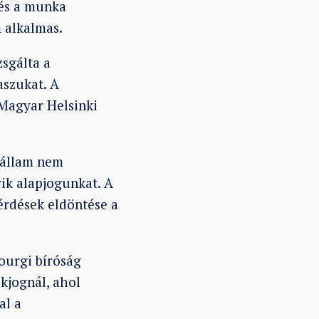
tés a munka
 alkalmas.
sgálta a
aszukat. A
 Magyar Helsinki
 állam nem
yik alapjogunkat. A
érdések eldöntése a
bourgi bíróság
jkjognál, ahol
al a