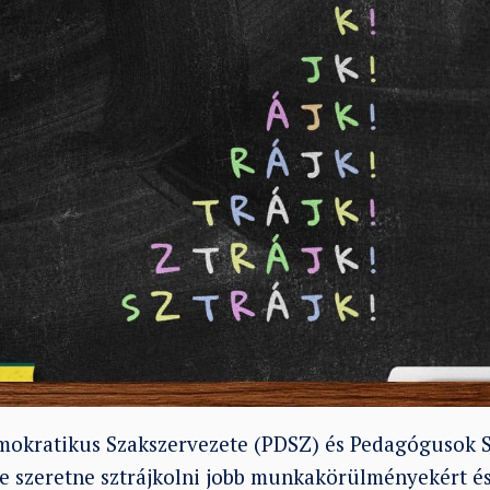
okratikus Szakszervezete (PDSZ) és Pedagógusok S
ve szeretne sztrájkolni jobb munkakörülményekért 