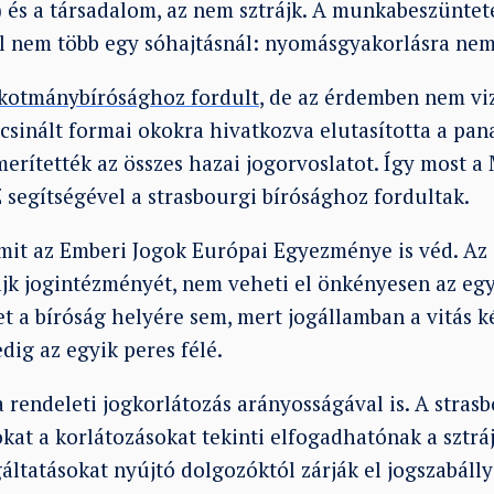
 és a társadalom, az nem sztrájk. A munkabeszünte
l nem több egy sóhajtásnál: nyomásgyakorlásra nem
kotmánybírósághoz fordult
, de az érdemben nem viz
sinált formai okokra hivatkozva elutasította a pan
erítették az összes hazai jogorvoslatot. Így most a
 segítségével a strasbourgi bírósághoz fordultak.
 amit az Emberi Jogok Európai Egyezménye is véd. Az
rájk jogintézményét, nem veheti el önkényesen az eg
 a bíróság helyére sem, mert jogállamban a vitás k
dig az egyik peres félé.
 rendeleti jogkorlátozás arányosságával is. A stras
kat a korlátozásokat tekinti elfogadhatónak a sztrá
áltatásokat nyújtó dolgozóktól zárják el jogszabálly