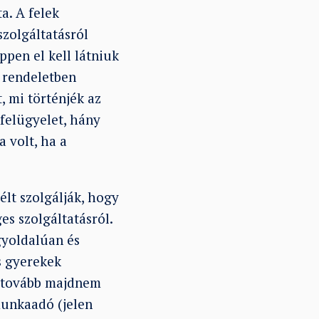
a. A felek
zolgáltatásról
pen el kell látniuk
n rendeletben
, mi történjék az
kfelügyelet, hány
 volt, ha a
élt szolgálják, hogy
es szolgáltatásról.
gyoldalúan és
s gyerekek
n tovább majdnem
munkaadó (jelen