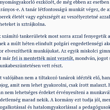
yomásgyakorló eszközét, de még ebben az esetben is
arányos-e. A tanár létfontosságú munkát végez, de a
berek életét vagy egészségét az veszélyeztetné azzal,
eteket is sztrájkolna.
számító tankerületek most sorra azzal fenyegetik 
nek a múlt héten elindult polgári engedetlenségi ak
or elveszíthetik munkájukat. Az egyik miskolci gim
t már
fel is mentették mint vezetőt
, mondván, jogot 
unkabeszüntetésen vett részt.
et valójában nem a tiltakozó tanárok idézték elő, h
jog, amit nem lehet gyakorolni, csak írott malaszt. 
 nem lehetséges érdeket érvényesíteni a munkavál
edetlenség marad nekik. A kormány ezt tudja jól, me
 jogalkotással és hatalomgyakorlással a pedagóguso