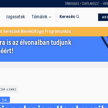
TÁMOGASS / CSATLAKOZZ
VID
Jogesetek
Témáink
Keresés
AD
ot keresünk Menekültügyi Programunkba
a is az élvonalban tudjunk
éért!
24 cikk
 14.