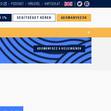
EO
PODCAST
HÍRLEVÉL
KAPCSOLAT
Ó 1%
SEGÍTSÉGET KÉREK
ADOMÁNYOZOK
×
ADOMÁNYOZZ A HELSINKINEK