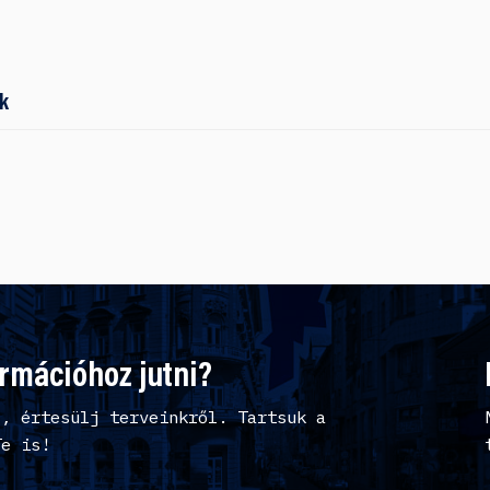
k
ormációhoz jutni?
l, értesülj terveinkről. Tartsuk a
Te is!