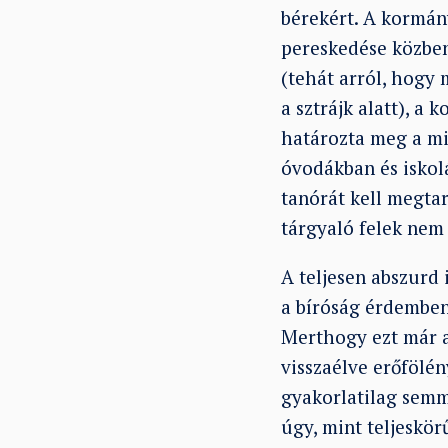
bérekért. A kormány
pereskedése közben
(tehát arról, hogy 
a sztrájk alatt), a
határozta meg a min
óvodákban és iskolá
tanórát kell megta
tárgyaló felek nem
A teljesen abszurd 
a bíróság érdemben 
Merthogy ezt már a
visszaélve erőfölén
gyakorlatilag semm
úgy, mint teljeskör