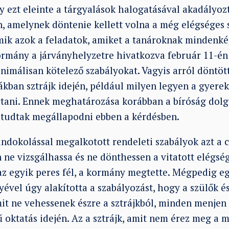
 ezt eleinte a tárgyalások halogatásával akadályozt
, amelynek döntenie kellett volna a még elégséges s
mik azok a feladatok, amiket a tanároknak mindenkép
 kormány a járványhelyzetre hivatkozva február 11-é
imálisan kötelező szabályokat. Vagyis arról döntött
kban sztrájk idején, például milyen legyen a gyere
rtani. Ennek meghatározása korábban a bíróság dolga
 tudtak megállapodni ebben a kérdésben.
indokolással megalkotott rendeleti szabályok azt a c
ne vizsgálhassa és ne dönthessen a vitatott elégség
z egyik peres fél, a kormány megtette. Mégpedig e
yével úgy alakította a szabályozást, hogy a szülők é
it ne vehessenek észre a sztrájkból, minden menje
ű oktatás idején. Az a sztrájk, amit nem érez meg a 