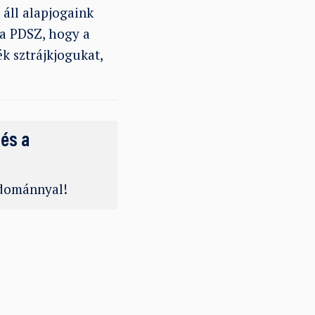
n áll alapjogaink
s a PDSZ, hogy a
k sztrájkjogukat,
 és a
adománnyal!