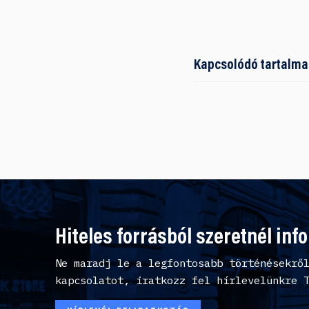
Kapcsolódó tartalma
Hiteles forrásból szeretnél inf
Ne maradj le a legfontosabb történésekrő
kapcsolatot, iratkozz fel hírlevelünkre 