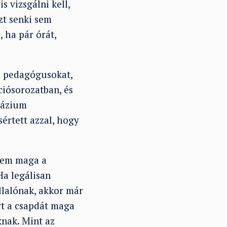
 vizsgálni kell,
zt senki sem
 ha pár órát,
a pedagógusokat,
ciósorozatban, és
názium
sértett azzal, hogy
anem maga a
Ha legálisan
lalónak, akkor már
rt a csapdát maga
knak. Mint az