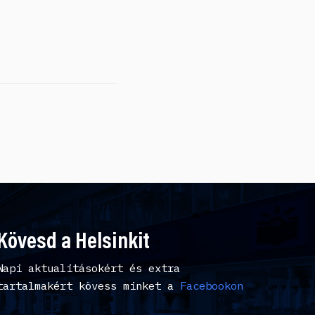
Kövesd a Helsinkit
Napi aktualitásokért és extra
tartalmakért kövess minket a
Facebookon