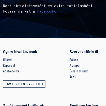
Napi aktualitásokért és extra tartalmakért
kövess minket a
Facebookon
Gyors hivatkozások
Szervezetünkről
Hírlevél
Rólunk
Kapcsolat
A csapat
Adatvédelem
Éves jelentések
Állás
SWITCH TO ENGLISH