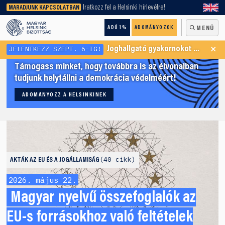
keresőnket!
Iratkozz fel a Helsinki hírlevélre!
MARADJUNK KAPCSOLATBAN
ADÓ 1%
ADOMÁNYOZOK
MENÜ
×
JELENTKEZZ SZEPT. 6-IG!
Joghallgató gyakornokot keresünk Menekültügyi Programunkba
Támogass minket, hogy továbbra is az élvonalban
tudjunk helytállni a demokrácia védelméért!
ADOMÁNYOZZ A HELSINKINEK
40 cikk
AKTÁK
AZ EU ÉS A JOGÁLLAMISÁG
2026. május 22.
Magyar nyelvű összefoglalók az
EU-s forrásokhoz való feltételek