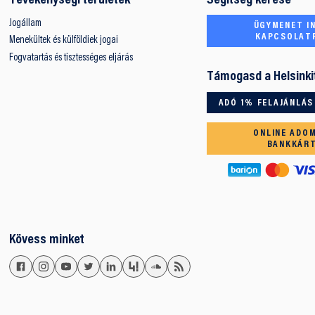
Tevékenységi területek
Segítség kérése
Jogállam
ÜGYMENET IN
KAPCSOLAT
Menekültek és külföldiek jogai
Fogvatartás és tisztességes eljárás
Támogasd a Helsinki
ADÓ 1% FELAJÁNLÁS
ONLINE ADO
BANKKÁR
Kövess minket