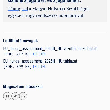
kiállunk a jogaidért és a jogállamért.
Támogasd
a Magyar Helsinki Bizottságot
egyszeri vagy rendszeres adománnyal!
Letölthető anyagok
EU_funds_assessment_202511_HU vezetői összefoglaló
PDF
,
217 KB
LETÖLTÉS
EU_funds_assessment_202511_HU táblázat
PDF
,
399 KB
LETÖLTÉS
Megosztom másokkal