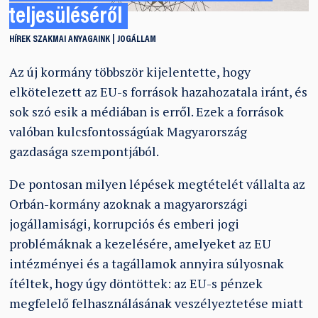
teljesüléséről
HÍREK
SZAKMAI ANYAGAINK
JOGÁLLAM
Az új kormány többször kijelentette, hogy
elkötelezett az EU-s források hazahozatala iránt, és
sok szó esik a médiában is erről. Ezek a források
valóban kulcsfontosságúak Magyarország
gazdasága szempontjából.
De pontosan milyen lépések megtételét vállalta az
Orbán-kormány azoknak a magyarországi
jogállamisági, korrupciós és emberi jogi
problémáknak a kezelésére, amelyeket az EU
intézményei és a tagállamok annyira súlyosnak
ítéltek, hogy úgy döntöttek: az EU-s pénzek
megfelelő felhasználásának veszélyeztetése miatt