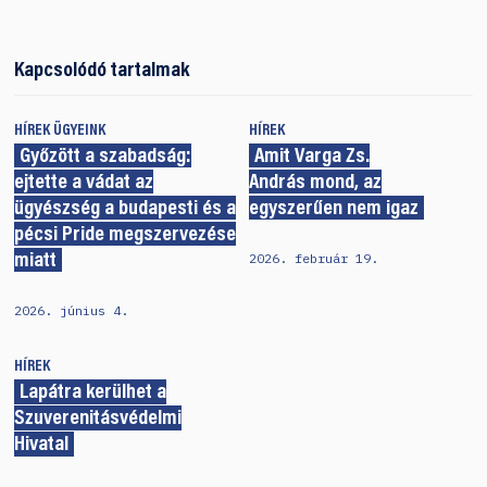
Kapcsolódó tartalmak
HÍREK
ÜGYEINK
HÍREK
Győzött a szabadság:
Amit Varga Zs.
ejtette a vádat az
András mond, az
ügyészség a budapesti és a
egyszerűen nem igaz
pécsi Pride megszervezése
2026. február 19.
miatt
2026. június 4.
HÍREK
Lapátra kerülhet a
Szuverenitásvédelmi
Hivatal