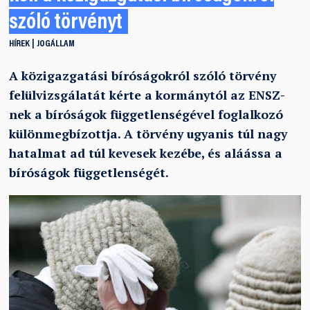
szóló törvényt
HÍREK
JOGÁLLAM
A közigazgatási bíróságokról szóló törvény
felülvizsgálatát kérte a kormánytól az ENSZ-
nek a bíróságok függetlenségével foglalkozó
különmegbízottja. A törvény ugyanis túl nagy
hatalmat ad túl kevesek kezébe, és aláássa a
bíróságok függetlenségét.