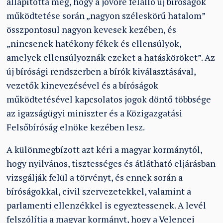
állapította meg, hogy a jövőre felálló új bíróságok
működtetése során „nagyon széleskörű hatalom”
összpontosul nagyon kevesek kezében, és
„nincsenek hatékony fékek és ellensúlyok,
amelyek ellensúlyoznák ezeket a hatásköröket”. Az
új bírósági rendszerben a bírók kiválasztásával,
vezetők kinevezésével és a bíróságok
működtetésével kapcsolatos jogok döntő többsége
az igazságügyi miniszter és a Közigazgatási
Felsőbíróság elnöke kezében lesz.
A különmegbízott azt kéri a magyar kormánytól,
hogy nyilvános, tisztességes és átlátható eljárásban
vizsgálják felül a törvényt, és ennek során a
bíróságokkal, civil szervezetekkel, valamint a
parlamenti ellenzékkel is egyeztessenek. A levél
felszólítja a magyar kormányt, hogy a Velencei