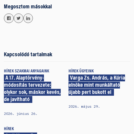
Megosztom másokkal
Kapcsolódó tartalmak
HÍREK
SZAKMAI ANYAGAINK
HÍREK
ÜGYEINK
A 17. Alaptörvény-
Varga Zs. András, a Kúria
módosítás tervezete:
elnöke mint munkáltató
olykor sok, máskor kevés,
újabb pert bukott el
de javítható
2026. május 29.
2026. június 26.
HÍREK