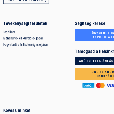
SWITCH TO ENGLISH
Tevékenységi területek
Segítség kérése
Jogállam
ÜGYMENET IN
KAPCSOLAT
Menekültek és külföldiek jogai
Fogvatartás és tisztességes eljárás
Támogasd a Helsinki
ADÓ 1% FELAJÁNLÁS
ONLINE ADO
BANKKÁR
Kövess minket