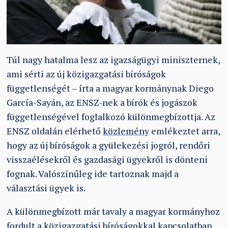
Túl nagy hatalma lesz az igazságügyi miniszternek,
ami sérti az új közigazgatási bíróságok
függetlenségét – írta a magyar kormánynak Diego
García-Sayán, az ENSZ-nek a bírók és jogászok
függetlenségével foglalkozó különmegbízottja. Az
ENSZ oldalán elérhető
közlemény
emlékeztet arra,
hogy az új bíróságok a gyülekezési jogról, rendőri
visszaélésekről és gazdasági ügyekről is dönteni
fognak. Valószínűleg ide tartoznak majd a
választási ügyek is.
A különmegbízott már tavaly a magyar kormányhoz
fordult a közigazgatási bíróságokkal kapcsolatban.