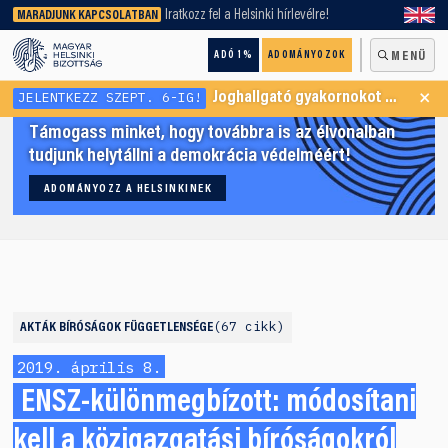
keresőnket!
Iratkozz fel a Helsinki hírlevélre!
MARADJUNK KAPCSOLATBAN
ADÓ 1%
ADOMÁNYOZOK
MENÜ
×
JELENTKEZZ SZEPT. 6-IG!
Joghallgató gyakornokot keresünk Menekültügyi Programunkba
Támogass minket, hogy továbbra is az élvonalban
tudjunk helytállni a demokrácia védelméért!
ADOMÁNYOZZ A HELSINKINEK
67 cikk
AKTÁK
BÍRÓSÁGOK FÜGGETLENSÉGE
2019. április 8.
ENSZ-különmegbízott: módosítani
kell a közigazgatási bíróságokról