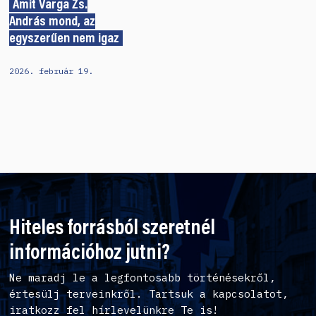
Amit Varga Zs.
András mond, az
egyszerűen nem igaz
2026. február 19.
Hiteles forrásból szeretnél
információhoz jutni?
Ne maradj le a legfontosabb történésekről,
értesülj terveinkről. Tartsuk a kapcsolatot,
iratkozz fel hírlevelünkre Te is!