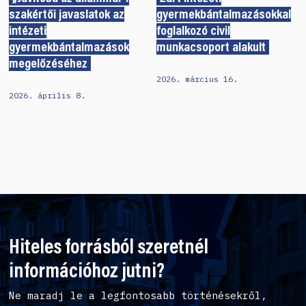
szakértői javaslatok az
gyermekbántalmazásokkal
intézeti
foglalkozó civil
gyermekbántalmazások
munkacsoport alakult
megelőzéséhez
2026. március 16.
2026. április 8.
Hiteles forrásból szeretnél
információhoz jutni?
Ne maradj le a legfontosabb történésekről,