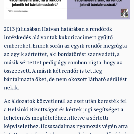
2013 júliusában Hatvan határában a rendőrök
intézkedés alá vontak kukoricacímert gyűjtő
embereket. Ennek során az egyik rendőr megrúgta
az egyik sértettet, aki bordatörést szenvedett, a
másik sértettet pedig úgy combon rúgta, hogy az
összeesett. A másik két rendőr is tettleg
bántalmazta őket, de nem okozott látható sérülést
nekik.
Az áldozatok közvetlenül az eset után keresték fel
a Helsinki Bizottságot és kértek jogi segítséget a
feljelentés megtételéhez, illetve a sértetti
képviselethez. Hosszadalmas nyomozás végén arra