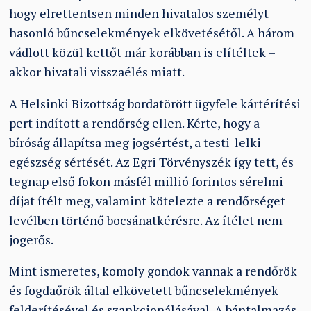
hogy elrettentsen minden hivatalos személyt
hasonló bűncselekmények elkövetésétől. A három
vádlott közül kettőt már korábban is elítéltek –
akkor hivatali visszaélés miatt.
A Helsinki Bizottság bordatörött ügyfele kártérítési
pert indított a rendőrség ellen. Kérte, hogy a
bíróság állapítsa meg jogsértést, a testi-lelki
egészség sértését. Az Egri Törvényszék így tett, és
tegnap első fokon másfél millió forintos sérelmi
díjat ítélt meg, valamint kötelezte a rendőrséget
levélben történő bocsánatkérésre. Az ítélet nem
jogerős.
Mint ismeretes, komoly gondok vannak a rendőrök
és fogdaőrök által elkövetett bűncselekmények
felderítésével és szankcionálásával. A bántalmazás