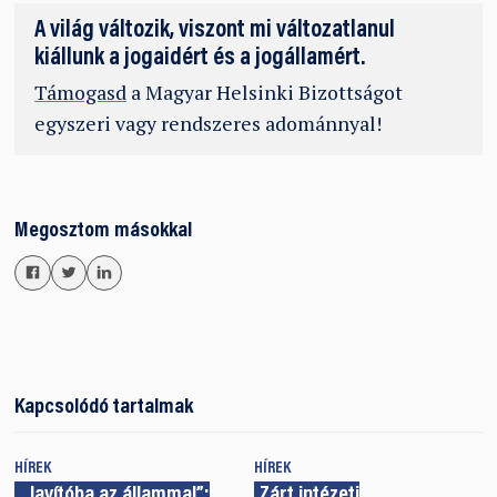
A világ változik, viszont mi változatlanul
kiállunk a jogaidért és a jogállamért.
Támogasd
a Magyar Helsinki Bizottságot
egyszeri vagy rendszeres adománnyal!
Megosztom másokkal
Kapcsolódó tartalmak
HÍREK
HÍREK
„Javítóba az állammal”:
Zárt intézeti