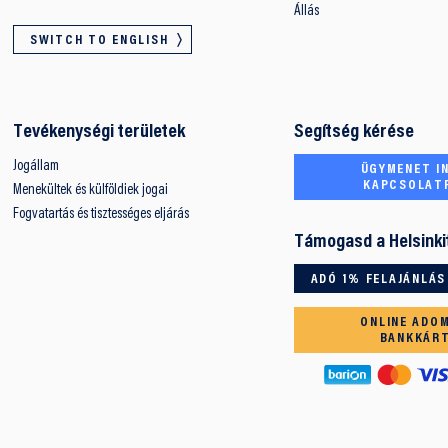
Állás
SWITCH TO ENGLISH
Tevékenységi területek
Segítség kérése
Jogállam
ÜGYMENET IN
KAPCSOLAT
Menekültek és külföldiek jogai
Fogvatartás és tisztességes eljárás
Támogasd a Helsinki
ADÓ 1% FELAJÁNLÁS
ONLINE ADO
BANKKÁR