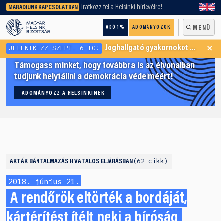
keresőnket!
Iratkozz fel a Helsinki hírlevélre!
MARADJUNK KAPCSOLATBAN
ADÓ 1%
ADOMÁNYOZOK
MENÜ
×
JELENTKEZZ SZEPT. 6-IG!
Joghallgató gyakornokot keresünk Menekültügyi Programunkba
Támogass minket, hogy továbbra is az élvonalban
tudjunk helytállni a demokrácia védelméért!
ADOMÁNYOZZ A HELSINKINEK
62 cikk
AKTÁK
BÁNTALMAZÁS HIVATALOS ELJÁRÁSBAN
2018. június 21.
A rendőrök eltörték a bordáját,
kártérítést ítélt neki a bíróság