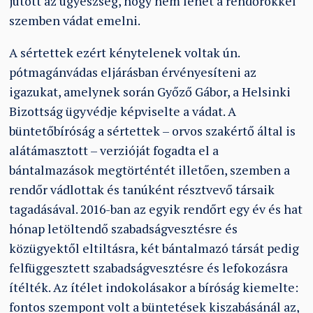
jutott az ügyészség, hogy nem lehet a rendőrökkel
szemben vádat emelni.
A sértettek ezért kénytelenek voltak ún.
pótmagánvádas eljárásban érvényesíteni az
igazukat, amelynek során Győző Gábor, a Helsinki
Bizottság ügyvédje képviselte a vádat. A
büntetőbíróság a sértettek – orvos szakértő által is
alátámasztott – verzióját fogadta el a
bántalmazások megtörténtét illetően, szemben a
rendőr vádlottak és tanúként résztvevő társaik
tagadásával. 2016-ban az egyik rendőrt egy év és hat
hónap letöltendő szabadságvesztésre és
közügyektől eltiltásra, két bántalmazó társát pedig
felfüggesztett szabadságvesztésre és lefokozásra
ítélték. Az ítélet indokolásakor a bíróság kiemelte:
fontos szempont volt a büntetések kiszabásánál az,