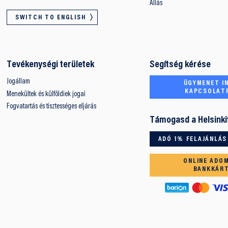
Állás
SWITCH TO ENGLISH
Tevékenységi területek
Segítség kérése
Jogállam
ÜGYMENET IN
KAPCSOLAT
Menekültek és külföldiek jogai
Fogvatartás és tisztességes eljárás
Támogasd a Helsinki
ADÓ 1% FELAJÁNLÁS
ONLINE ADO
BANKKÁR