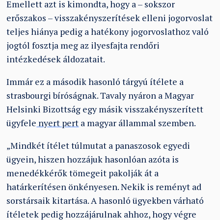
Emellett azt is kimondta, hogy a – sokszor
erőszakos – visszakényszerítések elleni jogorvoslat
teljes hiánya pedig a hatékony jogorvoslathoz való
jogtól fosztja meg az ilyesfajta rendőri
intézkedések áldozatait.
Immár ez a második hasonló tárgyú ítélete a
strasbourgi bíróságnak. Tavaly nyáron a Magyar
Helsinki Bizottság egy másik visszakényszerített
ügyfele
nyert pert
a magyar állammal szemben.
„Mindkét ítélet túlmutat a panaszosok egyedi
ügyein, hiszen hozzájuk hasonlóan azóta is
menedékkérők tömegeit pakolják át a
határkerítésen önkényesen. Nekik is reményt ad
sorstársaik kitartása. A hasonló ügyekben várható
ítéletek pedig hozzájárulnak ahhoz, hogy végre