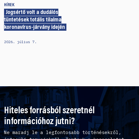
HÍREK
Jogsértő volt a dudálós
tüntetések totális tilalma
koronavírus-járvány idején
2026. július 7.
Hiteles forrásból szeretnél
információhoz jutni?
Ne maradj le a legfontosabb történésekről,