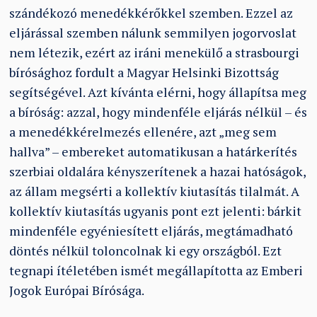
szándékozó menedékkérőkkel szemben. Ezzel az
eljárással szemben nálunk semmilyen jogorvoslat
nem létezik, ezért az iráni menekülő a strasbourgi
bírósághoz fordult a Magyar Helsinki Bizottság
segítségével. Azt kívánta elérni, hogy állapítsa meg
a bíróság: azzal, hogy mindenféle eljárás nélkül – és
a menedékkérelmezés ellenére, azt „meg sem
hallva” – embereket automatikusan a határkerítés
szerbiai oldalára kényszerítenek a hazai hatóságok,
az állam megsérti a kollektív kiutasítás tilalmát. A
kollektív kiutasítás ugyanis pont ezt jelenti: bárkit
mindenféle egyéniesített eljárás, megtámadható
döntés nélkül toloncolnak ki egy országból. Ezt
tegnapi ítéletében ismét megállapította az Emberi
Jogok Európai Bírósága.