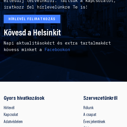
értesülj terveinkről. Tartsuk a kapcsolatot,
iratkozz fel hírlevelünkre Te is!
HÍRLEVÉL FELIRATKOZÁS
Kövesd a Helsinkit
Napi aktualitásokért és extra tartalmakért
kövess minket a
Facebookon
Gyors hivatkozások
Szervezetünkről
Hírlevél
Rólunk
Kapcsolat
A csapat
Adatvédelem
Éves jelentések