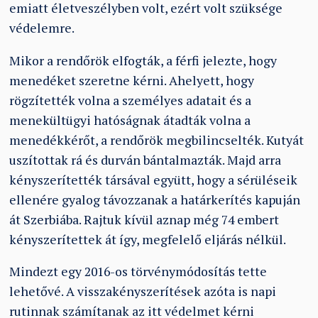
emiatt életveszélyben volt, ezért volt szüksége
védelemre.
Mikor a rendőrök elfogták, a férfi jelezte, hogy
menedéket szeretne kérni. Ahelyett, hogy
rögzítették volna a személyes adatait és a
menekültügyi hatóságnak átadták volna a
menedékkérőt, a rendőrök megbilincselték. Kutyát
uszítottak rá és durván bántalmazták. Majd arra
kényszerítették társával együtt, hogy a sérüléseik
ellenére gyalog távozzanak a határkerítés kapuján
át Szerbiába. Rajtuk kívül aznap még 74 embert
kényszerítettek át így, megfelelő eljárás nélkül.
Mindezt egy 2016-os törvénymódosítás tette
lehetővé. A visszakényszerítések azóta is napi
rutinnak számítanak az itt védelmet kérni