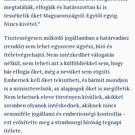
megtalálják, elfogják és határozottan ki is
tessékelik őket Magyarországról. Egytől egyig.
Nincs kivétel.”
Tisztességesen működő jogállamban a határvadász
(rendőr) sem lehet egyszerre ügyész, bíró és
ítéletvégrehajtó. Nem intézkedhet válogatás
nélkül, nem teheti azt a külföldiekkel sem, hogy
bár elfogja őket, még a nevüket sem rögzíti.
Embernek kell őket tekintheti, és bármit mondjon
is a miniszterelnök, az alapjogok őket is megilletik.
Nem lehetnek eleve törvényen kívüliek, akikkel
szemben olyanok intézkednek, akiknek nincs
semmiféle jogállami és emberiességi kontrollja –
ezt erősítette meg a strasbourgi bíróság tegnapi
ítélete.