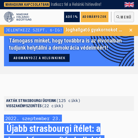
keresőnket!
Iratkozz fel a Helsinki hírlevélre!
MARADJUNK KAPCSOLATBAN
ADÓ 1%
ADOMÁNYOZOK
MENÜ
×
JELENTKEZZ SZEPT. 6-IG!
Joghallgató gyakornokot keresünk Menekültügyi Programunkba
Támogass minket, hogy továbbra is az élvonalban
tudjunk helytállni a demokrácia védelméért!
ADOMÁNYOZZ A HELSINKINEK
125 cikk
AKTÁK
STRASBOURGI ÜGYEINK
22 cikk
VISSZAKÉNYSZERÍTÉS
2022. szeptember 23.
Újabb strasbourgi ítélet: a