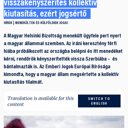
visszakényszerítés kollektív
kiutasítás, ezért jogsértő
HÍREK
MENEKÜLTEK ÉS KÜLFÖLDIEK JOGAI
A Magyar Helsinki Bizottság menekült ügyfele pert nyert
a magyar állammal szemben. Az iráni keresztény férfi
hiába próbálkozott az országba belépni és itt menedéket
kérni, rendőrök kényszerítették vissza Szerbiába – és
bántalmazták is. Az Emberi Jogok Európai Bírósága
kimondta, hogy a magyar állam megsértette a kollektív
kiutasítás tilalmát.
Translation is available for this
SWITCH TO
content
ENGLISH