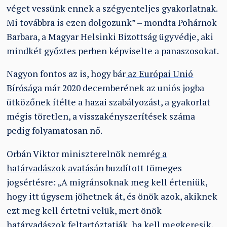
véget vessünk ennek a szégyenteljes gyakorlatnak.
Mi továbbra is ezen dolgozunk” – mondta Pohárnok
Barbara, a Magyar Helsinki Bizottság ügyvédje, aki
mindkét győztes perben képviselte a panaszosokat.
Nagyon fontos az is, hogy bár
az Európai Unió
Bírósága
már 2020 decemberének az uniós jogba
ütközőnek ítélte a hazai szabályozást, a gyakorlat
mégis töretlen, a visszakényszerítések száma
pedig folyamatosan nő.
Orbán Viktor miniszterelnök nemrég
a
határvadászok avatásán
buzdított tömeges
jogsértésre:
„A migránsoknak meg kell érteniük,
hogy itt úgysem jöhetnek át, és önök azok, akiknek
ezt meg kell értetni velük, mert önök
határvadászok feltartóztatják, ha kell megkeresik,