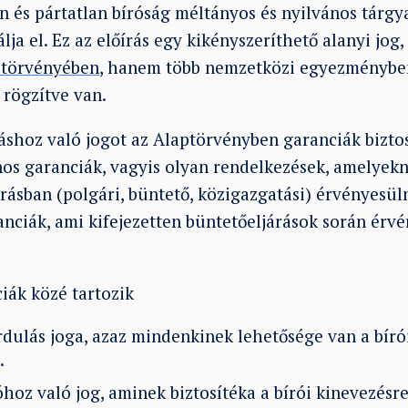
len és pártatlan bíróság méltányos és nyilvános tárgy
álja el. Ez az előírás egy kikényszeríthető alanyi jog
ptörvényében
, hanem több nemzetközi egyezménybe
rögzítve van.
ráshoz való jogot az Alaptörvényben garanciák biztos
ános garanciák, vagyis olyan rendelkezések, amelyek
árásban (polgári, büntető, közigazgatási) érvényesül
anciák, ami kifejezetten büntetőeljárások során érv
iák közé tartozik
rdulás joga, azaz mindenkinek lehetősége van a bír
.
óhoz való jog, aminek biztosítéka a bírói kinevezés