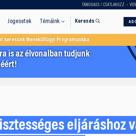
TÁMOGASS / CSATLAKOZZ
VID
Jogesetek
Témáink
Keresés
AD
ot keresünk Menekültügyi Programunkba
a is az élvonalban tudjunk
éért!
tisztességes eljáráshoz v