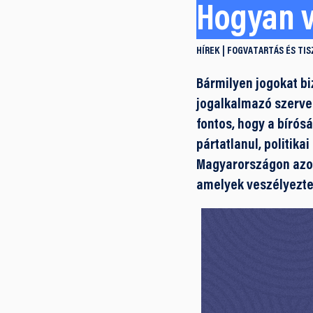
Hogyan 
HÍREK
FOGVATARTÁS ÉS TIS
Bármilyen jogokat bi
jogalkalmazó szerve
fontos, hogy a bírós
pártatlanul, politika
Magyarországon azon
amelyek veszélyeztet