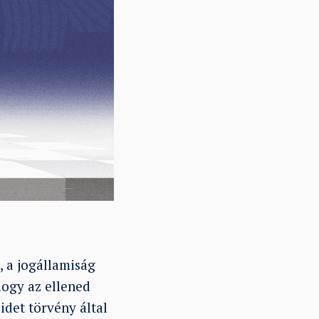
, a jogállamiság
 hogy az ellened
idet törvény által