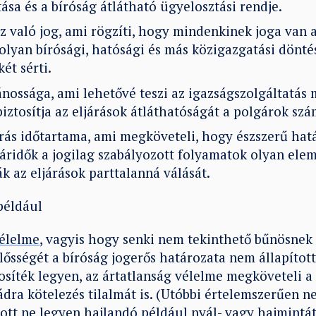
ása és a bíróság átlátható ügyelosztási rendje.
z való jog, ami rögzíti, hogy mindenkinek joga van
olyan bírósági, hatósági és más közigazgatási döntés
ét sérti.
vánossága, ami lehetővé teszi az igazságszolgáltatá
biztosítja az eljárások átláthatóságát a polgárok szá
árás időtartama, ami megköveteli, hogy észszerű hat
táridők a jogilag szabályozott folyamatok olyan ele
 az eljárások parttalanná válását.
 például
vélelme
, vagyis hogy senki nem tekinthető bűnösnek
elősségét a bíróság jogerős határozata nem állapíto
tosíték legyen, az ártatlanság vélelme megköveteli a
dra kötelezés tilalmát is. (Utóbbi értelemszerűen ne
ott ne legyen hajlandó például nyál- vagy hajmintát 