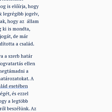
og is előírja, hogy
 legrégibb jogelv,
nnak, hogy az állam
 ki is mondta,
jogát, de már
dította a család.
a a szerb határ
fogvatartás ellen
 megtámadni a
határozatokat. A
alád esetében
égét, és ezzel
ogy a legtöbb
ről beszélünk. Az