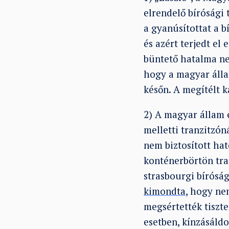
elrendelő bírósági 
a gyanúsítottat a b
és azért terjedt el
büntető hatalma ne
hogy a magyar állam
későn. A megítélt k
2) A magyar állam 
melletti tranzitzón
nem biztosított ha
konténerbörtön tra
strasbourgi bíróság
kimondta
, hogy ne
megsértették tiszte
esetben, kínzásáldo