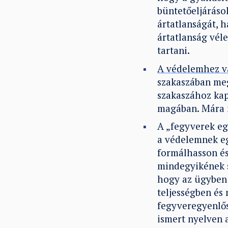
büntetőeljáráso
ártatlanságát, 
ártatlanság véle
tartani.
A védelemhez v
szakaszában meg
szakaszához kapc
magában. Mára m
A „fegyverek eg
a védelemnek eg
formálhasson és 
mindegyikének s
hogy az ügyben 
teljességben és
fegyveregyenlős
ismert nyelven 