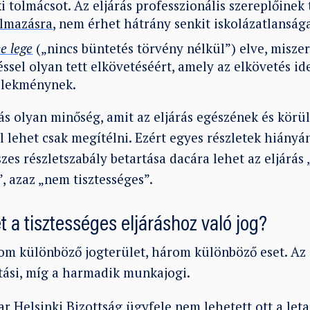
i tolmácsot. Az eljárás professzionális szereplőinek
almazásra
, nem érhet hátrány senkit iskolázatlansága
e lege
(„nincs büntetés törvény nélkül”) elve, misze
éssel olyan tett elkövetéséért, amely az elkövetés 
elekménynek.
rás olyan minőség, amit az eljárás egészének és kör
 lehet csak megítélni. Ezért egyes részletek hiányá
zes részletszabály betartása dacára lehet az eljárás
, azaz „nem tisztességes”.
 a tisztességes eljáráshoz való jog?
om különböző jogterület, három különböző eset. Az e
tási, míg a harmadik munkajogi.
ar Helsinki Bizottság ügyfele nem lehetett ott a leta