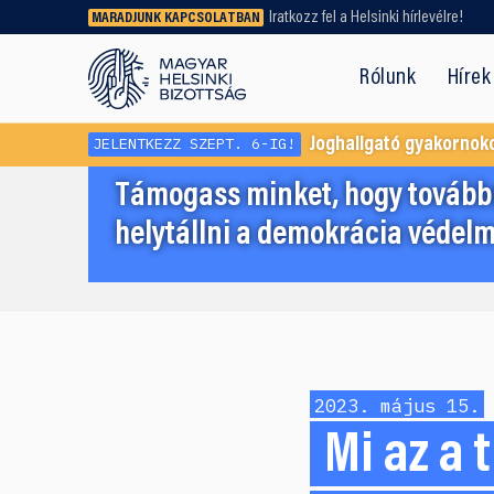
Iratkozz fel a Helsinki hírlevélre!
MARADJUNK KAPCSOLATBAN
Régebbi tartalmat vagy
dokumentumot keresel? Használd a
Rólunk
Hírek
keresőnket!
JELENTKEZZ SZEPT. 6-IG!
Joghallgató gyakornok
Támogass minket, hogy továbbr
helytállni a demokrácia védelm
2023. május 15.
Mi az a 