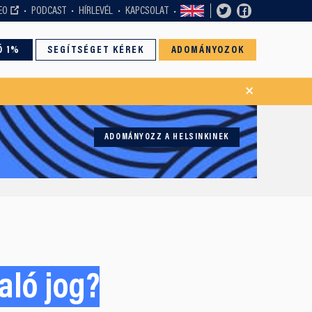
EO
PODCAST
HÍRLEVÉL
KAPCSOLAT
Ó 1%
SEGÍTSÉGET KÉREK
ADOMÁNYOZOK
×
ADOMÁNYOZZ A HELSINKINEK
aló jog?