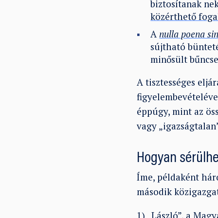
biztosítanak nek
közérthető fog
A
nulla poena sin
sújtható büntet
minősült bűncs
A tisztességes eljá
figyelembevételével
éppúgy, mint az öss
vagy „igazságtalan”
Hogyan sérülhet
Íme, példaként hár
második közigazga
1) „László”, a Magy