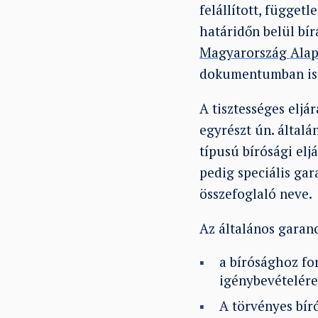
felállított, függet
határidőn belül bír
Magyarország Ala
dokumentumban is 
A tisztességes eljá
egyrészt ún. által
típusú bírósági elj
pedig speciális gar
összefoglaló neve.
Az általános garanc
a bírósághoz fo
igénybevételére
A törvényes bír