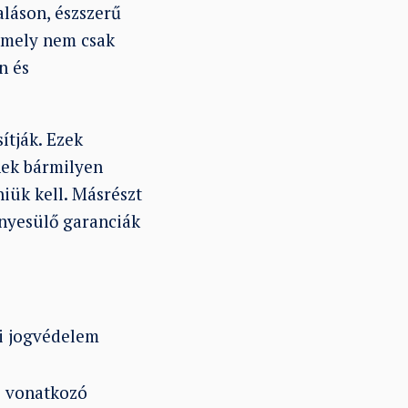
aláson, észszerű
, mely nem csak
n és
ítják. Ezek
nek bármilyen
niük kell. Másrészt
ényesülő garanciák
ói jogvédelem
re vonatkozó