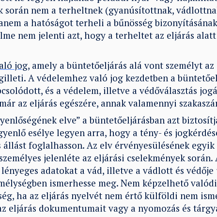
k során nem a terheltnek (gyanúsítottnak, vádlottnak
hanem a hatóságot terheli a bűnösség bizonyításának
lme nem jelenti azt, hogy a terheltet az eljárás alat
aló jog
, amely a büntetőeljárás alá vont személyt az
illeti. A védelemhez való jog kezdetben a büntetőel
solódott, és a védelem, illetve a védőválasztás jogá
ár az eljárás egészére, annak valamennyi szakaszár
yenlőségének elve” a büntetőeljárásban azt biztosítj
yenlő esélye legyen arra, hogy a tény- és jogkérdé
állást foglalhasson. Az elv érvényesülésének egyik f
zemélyes jelenléte az eljárási cselekmények során. A
lényeges adatokat a vád, illetve a vádlott és védőj
 mélységben ismerhesse meg. Nem képzelhető valód
ég, ha az eljárás nyelvét nem értő külföldi nem isme
az eljárás dokumentumait vagy a nyomozás és tárgy