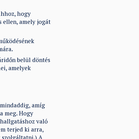
 ahhoz, hogy
 ellen, amely jogát
s működésének
mára.
áridőn belül döntés
mei, amelyek
 mindaddig, amíg
tta meg. Hogy
 hallgatáshoz való
m terjed ki arra,
szolgáltatni.) A