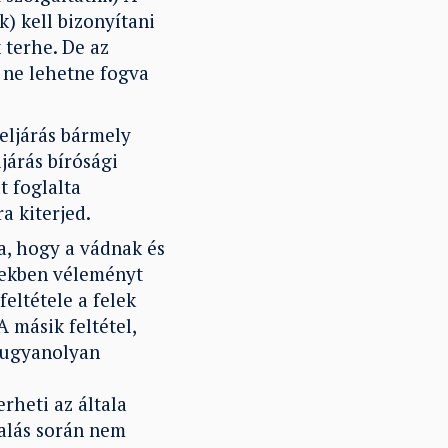
) kell bizonyítani
 terhe. De az
t ne lehetne fogva
 eljárás bármely
járás bírósági
t foglalta
a kiterjed.
a, hogy a vádnak és
sekben véleményt
eltétele a felek
 másik feltétel,
e ugyanolyan
i
rheti az általa
alás során nem