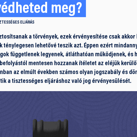
védheted meg?
ZTESSÉGES ELJÁRÁS
ztosítsanak a törvények, ezek érvényesítése csak akkor 
k ténylegesen lehetővé teszik azt. Éppen ezért mindan
ágok függetlenek legyenek, átláthatóan működjenek, és h
i befolyástól mentesen hozzanak ítéletet az eléjük kerül
ban az elmúlt években számos olyan jogszabály és dönt
ik a tisztességes eljáráshoz való jog érvényesülését.