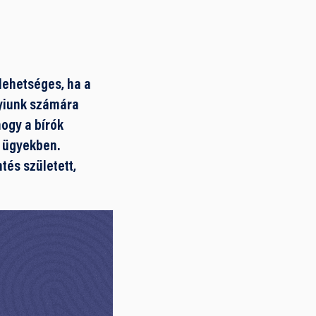
lehetséges, ha a
nyiunk számára
ogy a bírók
ő ügyekben.
és született,