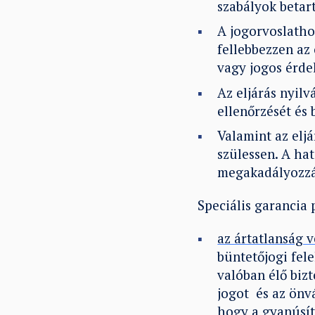
szabályok betart
A jogorvoslatho
fellebbezzen az 
vagy jogos érdek
Az eljárás nyil
ellenőrzését és 
Valamint az elj
szülessen. A ha
megakadályozzák
Speciális garancia
az ártatlanság 
büntetőjogi fel
valóban élő biz
jogot és az önvá
hogy a gyanúsít