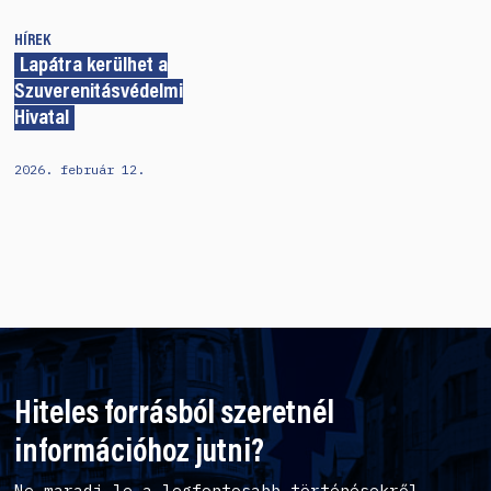
HÍREK
Lapátra kerülhet a
Szuverenitásvédelmi
Hivatal
2026. február 12.
Hiteles forrásból szeretnél
információhoz jutni?
Ne maradj le a legfontosabb történésekről,