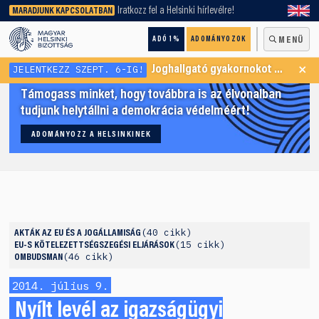
keresőnket!
Iratkozz fel a Helsinki hírlevélre!
MARADJUNK KAPCSOLATBAN
ADÓ 1%
ADOMÁNYOZOK
MENÜ
×
JELENTKEZZ SZEPT. 6-IG!
Joghallgató gyakornokot keresünk Menekültügyi Programunkba
Támogass minket, hogy továbbra is az élvonalban
tudjunk helytállni a demokrácia védelméért!
ADOMÁNYOZZ A HELSINKINEK
40 cikk
AKTÁK
AZ EU ÉS A JOGÁLLAMISÁG
15 cikk
EU-S KÖTELEZETTSÉGSZEGÉSI ELJÁRÁSOK
46 cikk
OMBUDSMAN
2014. július 9.
Nyílt levél az igazságügyi