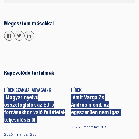
Megosztom másokkal
Kapcsolódó tartalmak
HÍREK
SZAKMAI ANYAGAINK
HÍREK
Magyar nyelvű
Amit Varga Zs.
összefoglalók az EU-s
András mond, az
forrásokhoz való feltételek
egyszerűen nem igaz
teljesüléséről
2026. február 19.
2026. május 22.