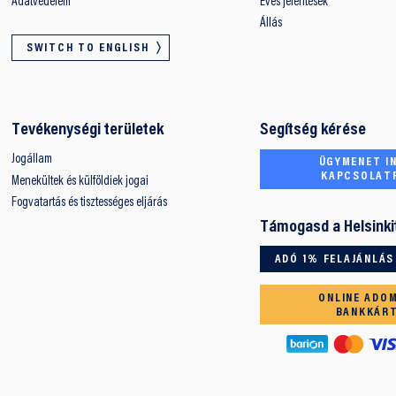
Adatvédelem
Éves jelentések
Állás
SWITCH TO ENGLISH
Tevékenységi területek
Segítség kérése
Jogállam
ÜGYMENET IN
KAPCSOLAT
Menekültek és külföldiek jogai
Fogvatartás és tisztességes eljárás
Támogasd a Helsinki
ADÓ 1% FELAJÁNLÁS
ONLINE ADO
BANKKÁR