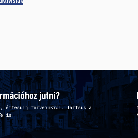
aktivisták
ormációhoz jutni?
l, értesülj terveinkről. Tartsuk a
Te is!