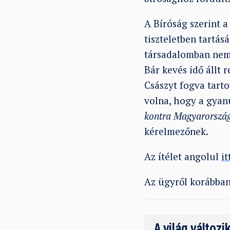
A Bíróság szerint 
tiszteletben tartás
társadalomban nem 
Bár kevés idő állt 
Császyt fogva tart
volna, hogy a gyanú
kontra Magyarorszá
kérelmezőnek.
Az ítélet angolul
it
Az ügyről korábba
A világ változi