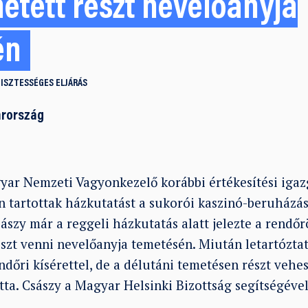
etett részt nevelőanyja
én
ISZTESSÉGES ELJÁRÁS
arország
gyar Nemzeti Vagyonkezelő korábbi értékesítési iga
 tartottak házkutatást a sukorói kaszinó-beruházás
ászy már a reggeli házkutatás alatt jelezte a rendő
szt venni nevelőanyja temetésén. Miután letartóztat
ndőri kísérettel, de a délutáni temetésen részt vehes
tta. Császy a Magyar Helsinki Bizottság segítségével
.