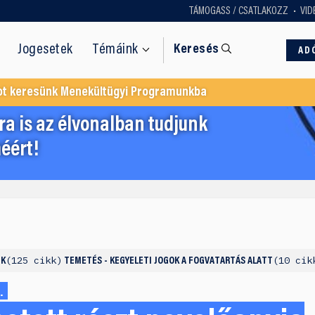
TÁMOGASS / CSATLAKOZZ
VID
Jogesetek
Témáink
Keresés
AD
ot keresünk Menekültügyi Programunkba
a is az élvonalban tudjunk
éért!
125 cikk
10 cik
NK
TEMETÉS - KEGYELETI JOGOK A FOGVATARTÁS ALATT
.