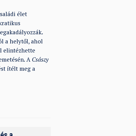
aládi élet
kratikus
megakadályozzák.
l a helytől, ahol
l elintézhette
temetésén. A
Császy
st ítélt meg a
 és a