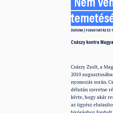
Nem veh
temetés
ÜGYEINK
FOGVATARTÁS ÉS T
Császy kontra Magy
Császy Zsolt, a Ma
2010 augusztusában
nyomozás során. Cs
délután szeretne ré
kérte, hogy akár re
az ügyész elutasíto
bírósághoz fordult