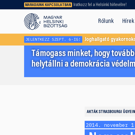
Iratkozz fel a Helsinki hírlevélre!
MARADJUNK KAPCSOLATBAN
Régebbi tartalmat vagy
dokumentumot keresel? Használd a
Rólunk
Hírek
keresőnket!
JELENTKEZZ SZEPT. 6-IG!
Joghallgató gyakornok
Támogass minket, hogy továbbr
helytállni a demokrácia védelm
AKTÁK
STRASBOURGI ÜGYEI
2014. november 1