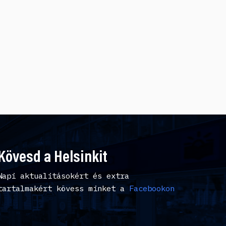
Kövesd a Helsinkit
Napi aktualitásokért és extra
tartalmakért kövess minket a
Facebookon