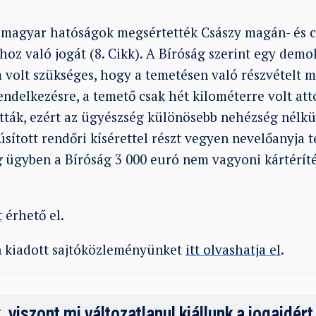
a magyar hatóságok megsértették Császy magán- és cs
ához való jogát (8. Cikk). A Bíróság szerint egy demo
volt szükséges, hogy a temetésen való részvételt 
rendelkezésre, a temető csak hét kilométerre volt attó
ották, ezért az ügyészség különösebb nehézség nélkü
sított rendőri kísérettel részt vegyen nevelőanyja 
g
ügyben a Bíróság 3 000 euró nem vagyoni kártéríté
t
érhető el.
n kiadott sajtóközleményünket
itt olvashatja el
.
k, viszont mi változatlanul kiállunk a jogaidért