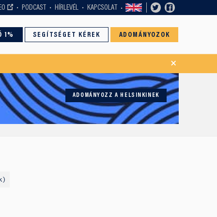
EO
PODCAST
HÍRLEVÉL
KAPCSOLAT
Ó 1%
SEGÍTSÉGET KÉREK
ADOMÁNYOZOK
×
ADOMÁNYOZZ A HELSINKINEK
k