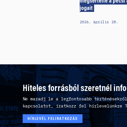
megsértette a pécsi 
jogait
2026. április 28.
Hiteles forrásból szeretnél inf
Ne maradj le a legfontosabb történésekrő
kapcsolatot, iratkozz fel hírlevelünkre 
HÍRLEVÉL FELIRATKOZÁS