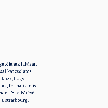
zgatójának lakásán
sal kapcsolatos
röknek, hogy
ták, formálisan is
sen. Ezt a kérését
 a strasbourgi