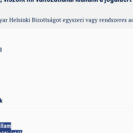
ar Helsinki Bizottságot egyszeri vagy rendszeres 
l
k
állam