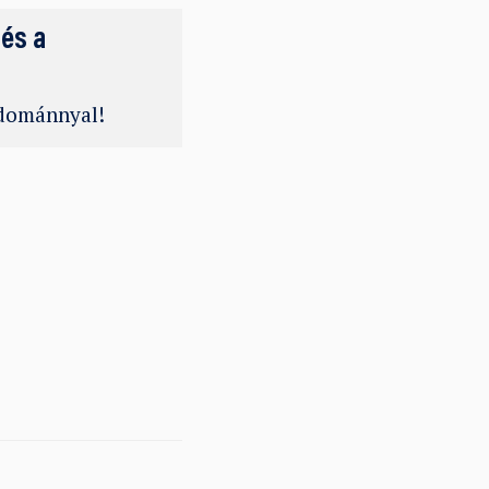
 és a
adománnyal!