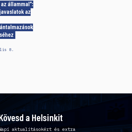
 az állammal”:
javaslatok az
ántalmazások
séhez
lis 8.
Kövesd a Helsinkit
Napi aktualitásokért és extra