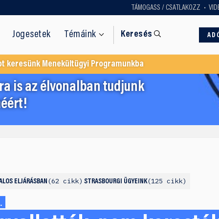
TÁMOGASS / CSATLAKOZZ
VID
Jogesetek
Témáink
Keresés
AD
ot keresünk Menekültügyi Programunkba
a is az élvonalban tudjunk
éért!
62 cikk
125 cikk
ALOS ELJÁRÁSBAN
STRASBOURGI ÜGYEINK
.