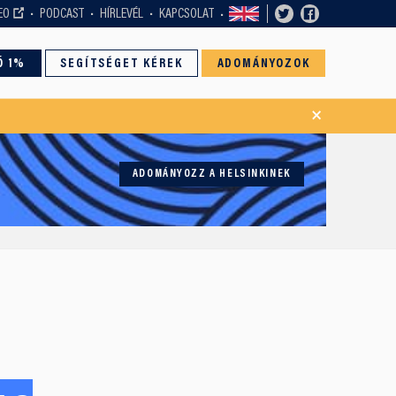
EO
PODCAST
HÍRLEVÉL
KAPCSOLAT
Ó 1%
SEGÍTSÉGET KÉREK
ADOMÁNYOZOK
×
ADOMÁNYOZZ A HELSINKINEK