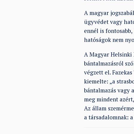
A magyar jogszabál
ügyvédet vagy hatós
ennél is fontosabb
hatóságok nem nyom
A Magyar Helsinki
bántalmazásról szó
végzett el. Fazekas
kiemelte: „a stras
bántalmazás vagy a 
meg mindent azért, 
Az állam szemérmese
a társadalomnak: a