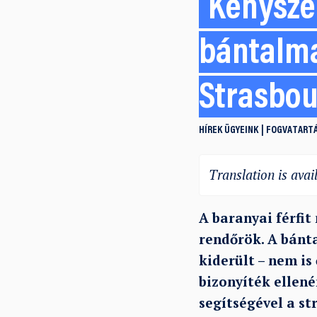
Kénysze
bántalma
Strasbo
HÍREK
ÜGYEINK
FOGVATARTÁ
Translation is avail
A baranyai férfi
rendőrök. A bánt
kiderült – nem is
bizonyíték ellené
segítségével a st