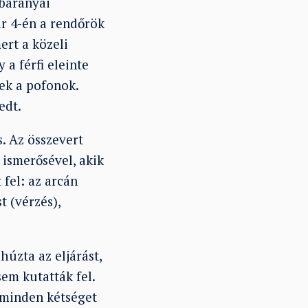
 baranyai
ár 4-én a rendőrök
ert a közeli
 a férfi eleinte
ek a pofonok.
edt.
s. Az összevert
 ismerősével, akik
 fel: az arcán
t (vérzés),
úzta az eljárást,
em kutatták fel.
 minden kétséget