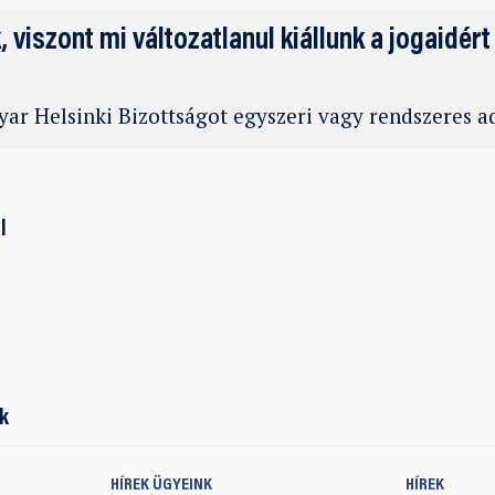
k, viszont mi változatlanul kiállunk a jogaidért
ar Helsinki Bizottságot egyszeri vagy rendszeres 
l
k
HÍREK
ÜGYEINK
HÍREK