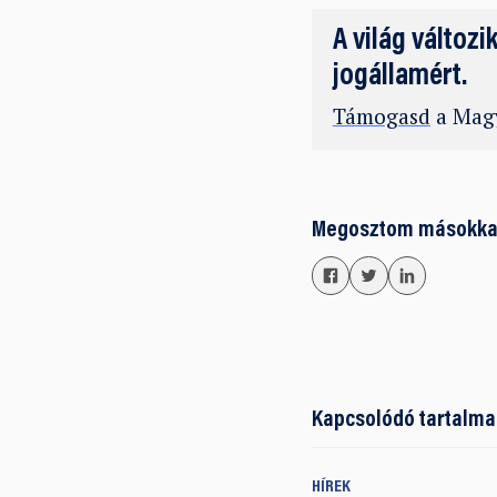
A világ változi
jogállamért.
Támogasd
a Magy
Megosztom másokka
Kapcsolódó tartalma
HÍREK