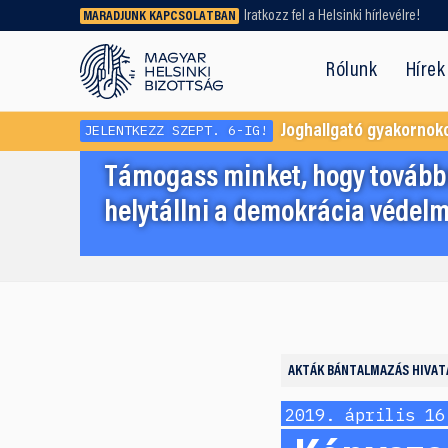
Iratkozz fel a Helsinki hírlevélre!
MARADJUNK KAPCSOLATBAN
Régebbi tartalmat vagy
dokumentumot keresel? Használd a
Rólunk
Hírek
keresőnket!
JELENTKEZZ SZEPT. 6-IG!
Joghallgató gyakornok
Támogass minket, hogy továbbr
helytállni a demokrácia védelm
AKTÁK
BÁNTALMAZÁS HIVAT
2019. április 16