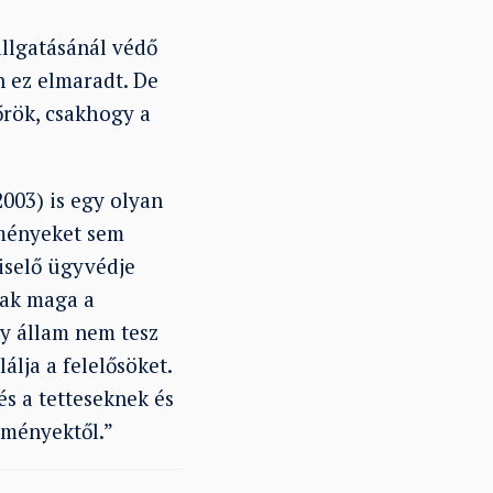
allgatásánál védő
n ez elmaradt. De
őrök, csakhogy a
003) is egy olyan
kményeket sem
viselő ügyvédje
sak maga a
gy állam nem tesz
lja a felelősöket.
s a tetteseknek és
zményektől.”