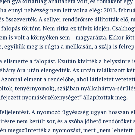
dején gyakorlatilag analfabéta volt, és romaként egy
 ha ennyi nehézség nem lett volna elég: 2013. febru
 összeverték. A sellyei rendőrőrsre állították elő, m
falopás történt. Nem ritka ez télvíz idején. Csakhogy
em is volt a környéken sem – magyarázta. Ekkor jött
 egyikük meg is rúgta a mellkasán, a szája is felrep
 elismerte a falopást. Ezután kivitték a helyszínre i
éhány óra után elengedték. Az utcán találkozott két
. Azonnal elment a rendelőbe, ahol látleletet vetetett
oltok, tenyérnyomok), szájában nyálkahártya-sérülés
ifejezett nyomásérzékenységet” állapítottak meg.
feljelentést. A nyomozó ügyészség ugyan hosszan elh
tésre nem került sor, és a szóba jöhető rendőröket s
én megszüntették a nyomozást, mert „nem lehetett