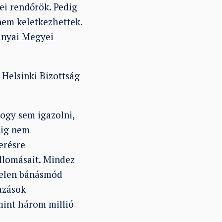
yei rendőrök. Pedig
nem keletkezhettek.
anyai Megyei
 Helsinki Bizottság
hogy sem igazolni,
dig nem
erésre
allomásait. Mindez
rtelen bánásmód
azások
mint három millió