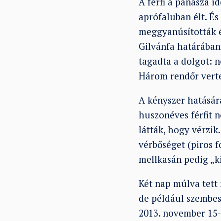
A férfi a panasza i
aprófaluban élt. És
meggyanúsították és
Gilvánfa határában 
tagadta a dolgot: n
Három rendőr verte,
A kényszer hatására
huszonéves férfit n
látták, hogy vérzik
vérbőséget (piros f
mellkasán pedig „k
Két nap múlva tett 
de például szembesí
2013. november 15-