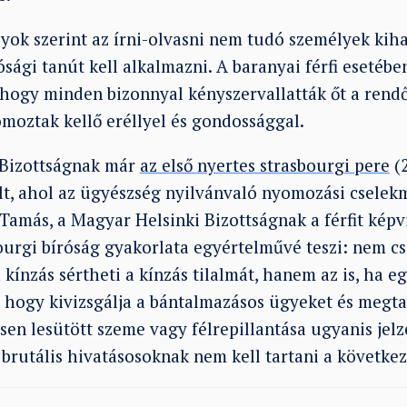
yok szerint az írni-olvasni nem tudó személyek kih
ági tanút kell alkalmazni. A baranyai férfi esetébe
, hogy minden bizonnyal kényszervallatták őt a rend
oztak kellő eréllyel és gondossággal.
 Bizottságnak már
az első nyertes strasbourgi pere
(2
lt, ahol az ügyészség nyilvánvaló nyomozási csele
 Tamás, a Magyar Helsinki Bizottságnak a férfit kép
bourgi bíróság gyakorlata egyértelművé teszi: nem c
kínzás sértheti a kínzás tilalmát, hanem az is, ha e
hogy kivizsgálja a bántalmazásos ügyeket és megtalá
n lesütött szeme vagy félrepillantása ugyanis jelzé
 brutális hivatásosoknak nem kell tartani a követke