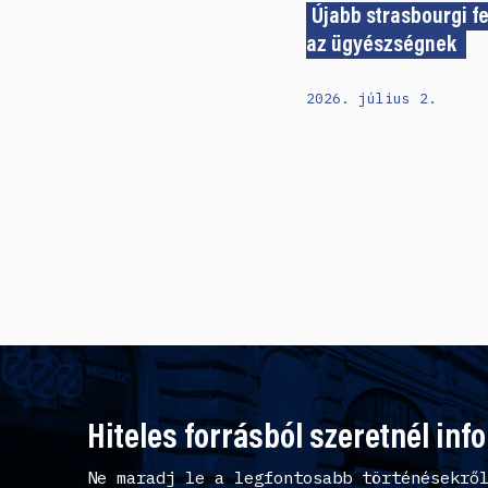
Újabb strasbourgi f
az ügyészségnek
2026. július 2.
Hiteles forrásból szeretnél inf
Ne maradj le a legfontosabb történésekrő