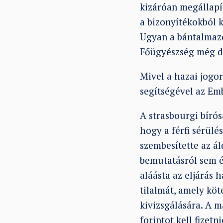
kizáróan megállapít
a bizonyítékokból 
Ugyan a bántalmazo
Főügyészség még d
Mivel a hazai jogor
segítségével az Em
A strasbourgi bírós
hogy a férfi sérül
szembesítette az á
bemutatásról sem és
aláásta az eljárás 
tilalmát, amely köt
kivizsgálására. A 
forintot kell fizetni