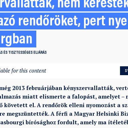
rvallatták, nem keresték
zó rendőröket, pert nye
urgban
S ÉS TISZTESSÉGES ELJÁRÁS
able for this content
S
t még 2013 februárjában kényszervallatták, ver
almazás miatt elismerte a falopást, amelyet – 
 ő követett el. A rendőrök elleni nyomozást a s
re megszüntették. A férfi a Magyar Helsinki Bi
rasbourgi bírósághoz fordult, amely ma ítéleté