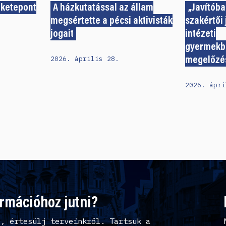
eketepont
A házkutatással az állam
„Javítóba
megsértette a pécsi aktivisták
szakértői 
jogait
intézeti
gyermekb
2026. április 28.
megelőzé
2026. ápri
ormációhoz jutni?
l, értesülj terveinkről. Tartsuk a