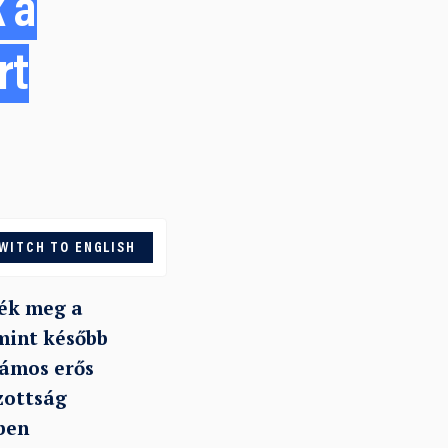
 a
rt
WITCH TO ENGLISH
ték meg a
mint később
zámos erős
zottság
ben