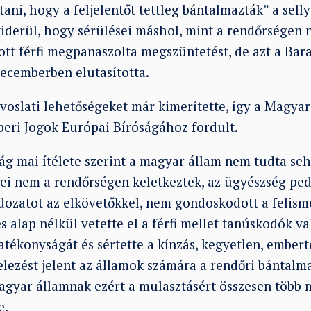
ani, hogy a feljelentőt tettleg bántalmazták” a sell
kiderül, hogy sérülései máshol, mint a rendőrségen 
tt férfi megpanaszolta megszüntetést, de azt a Bar
ecemberben elutasította.
voslati lehetőségeket már kimerítette, így a Magyar
beri Jogok Európai Bíróságához fordult.
ág mai ítélete szerint a magyar állam nem tudta se
ései nem a rendőrségen keletkeztek, az ügyészség pe
ldozatot az elkövetőkkel, nem gondoskodott a felism
 alap nélkül vetette el a férfi mellet tanúskodók v
hatékonyságát és sértette a kínzás, kegyetlen, embe
elezést jelent az államok számára a rendőri bántalm
magyar államnak ezért a mulasztásért összesen több 
e.