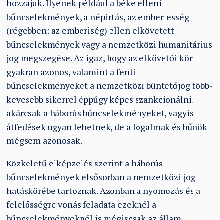
hozzájuk. Ilyenek például a béke elleni
bűncselekmények, a népirtás, az emberiesség
(régebben: az emberiség) ellen elkövetett
bűncselekmények vagy a nemzetközi humanitárius
jog megszegése. Az igaz, hogy az elkövetői kör
gyakran azonos, valamint a fenti
bűncselekményeket a nemzetközi büntetőjog több-
kevesebb sikerrel éppúgy képes szankcionálni,
akárcsak a háborús bűncselekményeket, vagyis
átfedések ugyan lehetnek, de a fogalmak és bűnök
mégsem azonosak.
Közkeletű elképzelés szerint a háborús
bűncselekmények elsősorban a nemzetközi jog
hatáskörébe tartoznak. Azonban a nyomozás és a
felelősségre vonás feladata ezeknél a
bűncselekményeknél is mégiscsak az állam