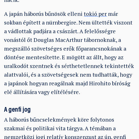
A japán háborús bűnösök elleni
tokió per
már
sokban épített a nürnbergire. Nem ültették viszont
a vádlottak padjára a császárt. A felelősségre
vonástól őt Douglas MacArthur tábornoknak, a
megszálló szövetséges erők főparancsnokának a
döntése mentesítette. E mögött az állt, hogy az
uralkodót szentnek és sérthetetlennek tekintették
alattvalói, és a szövetségesek nem tudhatták, hogy
a japánok hogyan reagálnak majd Hirohito bíróság
elé állítására vagy elítélésére.
A genfi jog
A háborús bűncselekmények köre folytonos
szakmai és politikai vita tárgya. A témában a
nemzetközi jogi relatív konszenzust az ún. genfi