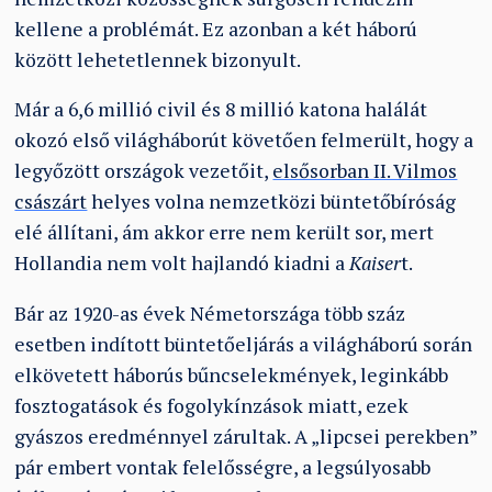
kellene a problémát. Ez azonban a két háború
között lehetetlennek bizonyult.
Már a 6,6 millió civil és 8 millió katona halálát
okozó első világháborút követően felmerült, hogy a
legyőzött országok vezetőit,
elsősorban II. Vilmos
császárt
helyes volna nemzetközi büntetőbíróság
elé állítani, ám akkor erre nem került sor, mert
Hollandia nem volt hajlandó kiadni a
Kaiser
t.
Bár az 1920-as évek Németországa több száz
esetben indított büntetőeljárás a világháború során
elkövetett háborús bűncselekmények, leginkább
fosztogatások és fogolykínzások miatt, ezek
gyászos eredménnyel zárultak. A
„
lipcsei perekben”
pár embert vontak felelősségre, a legsúlyosabb