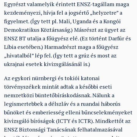
Egyrészt valamelyik érintett ENSZ-tagállam maga
kezdeményezi, hívja fel a jogsértő
„
helyzetre” a
figyelmet. (Így tett pl. Mali, Uganda és a Kongói
Demokratikus Köztársaság.) Másrészt az ügyet az
ENSZ BT utalja a főügyész elé. (Ez történt Darfúr és
Líbia esetében.) Harmadrészt maga a főügyész
„
hivatalból” lép fel. (Így tett a grúz és most az
ukrajnai esetek kivizsgálásánál is.)
Az egykori nürnbergi és tokiói katonai
törvényszékek mintát adtak a későbbi eseti
nemzetközi büntetőbíráskodásnak. Nálunk a
legismertebbek a délszláv és a ruandai háborús
bűnöket és emberiesség elleni bűncselekményeket
kivizsgáló bíróságok (ICTY és ICTR). Mindkettőt az
ENSZ Biztonsági Tanácsának felhatalmazásával