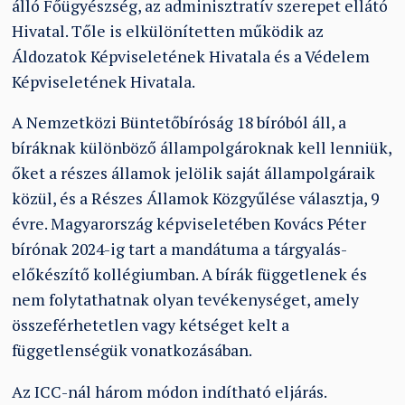
álló Főügyészség, az adminisztratív szerepet ellátó
Hivatal. Tőle is elkülönítetten működik az
Áldozatok Képviseletének Hivatala és a Védelem
Képviseletének Hivatala.
A Nemzetközi Büntetőbíróság 18 bíróból áll, a
bíráknak különböző állampolgároknak
kell lenniük,
őket a részes államok jelölik saját állampolgáraik
közül, és a Részes
Államok Közgyűlése választja, 9
évre. Magyarország képviseletében Kovács Péter
bírónak 2024-ig tart a mandátuma a tárgyalás-
előkészítő kollégiumban. A bírák függetlenek és
nem folytathatnak olyan tevékenységet, amely
összeférhetetlen vagy kétséget kelt a
függetlenségük vonatkozásában.
Az ICC-nál három módon indítható eljárás.