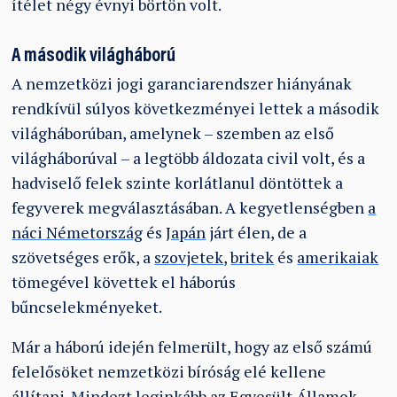
ítélet négy évnyi börtön volt.
A második világháború
A nemzetközi jogi garanciarendszer hiányának
rendkívül súlyos következményei lettek a második
világháborúban, amelynek – szemben az első
világháborúval – a legtöbb áldozata civil volt, és a
hadviselő felek szinte korlátlanul döntöttek a
fegyverek megválasztásában. A kegyetlenségben
a
náci Németország
és
Japán
járt élen, de a
szövetséges erők, a
szovjetek
,
britek
és
amerikaiak
tömegével követtek el háborús
bűncselekményeket.
Már a háború idején felmerült, hogy az első számú
felelősöket nemzetközi bíróság elé kellene
állítani. Mindezt leginkább az Egyesült Államok