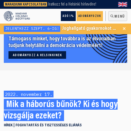
keresőnket!
Iratkozz fel a Helsinki hírlevélre!
MARADJUNK KAPCSOLATBAN
ADÓ 1%
ADOMÁNYOZOK
MENÜ
×
JELENTKEZZ SZEPT. 6-IG!
Joghallgató gyakornokot keresünk Menekültügyi Programunkba
Támogass minket, hogy továbbra is az élvonalban
tudjunk helytállni a demokrácia védelméért!
ADOMÁNYOZZ A HELSINKINEK
2022. november 17.
Mik a háborús bűnök? Ki és hogy
vizsgálja ezeket?
HÍREK
FOGVATARTÁS ÉS TISZTESSÉGES ELJÁRÁS