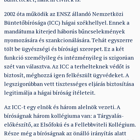
2002 óta működik az ENSZ állandó Nemzetközi
Büntetőbírósága (ICC) hágai székhellyel. Ennek a
mandátuma kiterjed háborús bűncselekmények
nyomozására és szankcionálására. Tehát egyszerre
tölt be ügyészségi és bírósági szerepet. Ez a két
funkció személyileg és intézményileg is szigorúan
szét van választva. Az ICC a terhelteknek védőt is
biztosít, méghozzá igen felkészült ügyvédeket. A
legszigorúbban vett tisztességes eljárás biztosítása
legitimálja a hágai bíróság ítéleteit.
Az ICC-t egy elnök és három alelnök vezeti. A
bíróságnak három kollégiuma van: a Tárgyalás-
előkészítő, az Elsőfokú és a Fellebbviteli Kollégium.
Része még a bíróságnak az önálló irányítás alatt