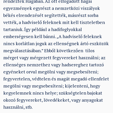
rendeztek Hágában. Az ott elfogadott hágai
egyezmények egyrészt a nemzetközi viszályok
békés elrendezését segítették, másrészt sorba
vették, a hadviselő feleknek mit kell tiszteletben
tartaniuk. Így például a hadifoglyokkal
emberségesen kell bánni.
„
A hadviselő feleknek
nincs korlátlan joguk az ellenségnek ártó eszközök
megválasztásában.” Ebből következően tilos
mérget vagy mérgezett fegyvereket használni; az
ellenséges nemzethez vagy hadsereghez tartozó
egyéneket orvul megölni vagy megsebesíteni;
fegyvertelen, védtelen és magát megadó ellenfelet
megölni vagy megsebesíteni; kijelenteni, hogy
kegyelemnek nincs helye; szükségtelen bajokat
okozó fegyvereket, lövedékeket, vagy anyagokat
használni, stb.