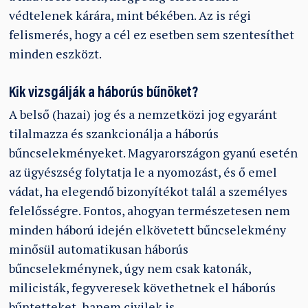
védtelenek kárára, mint békében. Az is régi
felismerés, hogy a cél ez esetben sem szentesíthet
minden eszközt.
Kik vizsgálják a háborús bűnöket?
A belső (hazai) jog és a nemzetközi jog egyaránt
tilalmazza és szankcionálja a háborús
bűncselekményeket. Magyarországon gyanú esetén
az ügyészség folytatja le a nyomozást, és ő emel
vádat, ha elegendő bizonyítékot talál a személyes
felelősségre. Fontos, ahogyan természetesen nem
minden háború idején elkövetett bűncselekmény
minősül automatikusan háborús
bűncselekménynek, úgy nem csak katonák,
milicisták, fegyveresek követhetnek el háborús
bűntetteket, hanem civilek is.