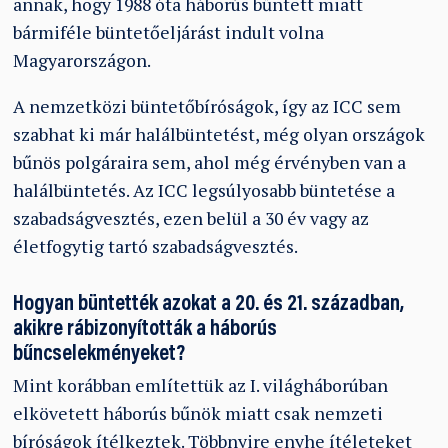
annak, hogy 1988 óta háborús bűntett miatt
bármiféle büntetőeljárást indult volna
Magyarországon.
A nemzetközi büntetőbíróságok, így az ICC sem
szabhat ki már halálbüntetést, még olyan országok
bűnös polgáraira sem, ahol még érvényben van a
halálbüntetés. Az ICC legsúlyosabb büntetése a
szabadságvesztés, ezen belül a 30 év vagy az
életfogytig tartó szabadságvesztés.
Hogyan büntették azokat a 20. és 21. században,
akikre rábizonyították a háborús
bűncselekményeket?
Mint korábban említettük az I. világháborúban
elkövetett háborús bűnök miatt csak nemzeti
bíróságok ítélkeztek. Többnyire enyhe ítéleteket