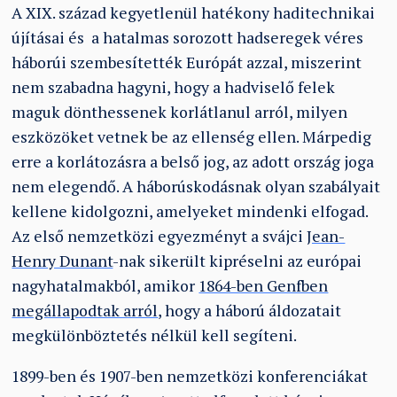
A XIX. század kegyetlenül hatékony haditechnikai
újításai és a hatalmas sorozott hadseregek véres
háborúi szembesítették Európát azzal, miszerint
nem szabadna hagyni, hogy a hadviselő felek
maguk dönthessenek korlátlanul arról, milyen
eszközöket vetnek be az ellenség ellen. Márpedig
erre a korlátozásra a belső jog, az adott ország joga
nem elegendő. A háborúskodásnak olyan szabályait
kellene kidolgozni, amelyeket mindenki elfogad.
Az első nemzetközi egyezményt a svájci
Jean-
Henry Dunant
-nak sikerült kipréselni az európai
nagyhatalmakból, amikor
1864-ben Genfben
megállapodtak arról
, hogy a háború áldozatait
megkülönböztetés nélkül kell segíteni.
1899-ben és 1907-ben nemzetközi konferenciákat