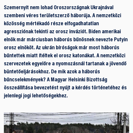
Szemernyit nem lohad Oroszországnak Ukrajnával
szembeni véres területszerző háborúja. A nemzetközi
közösség mértékadó része elfogadhatatlan
agressziónak tekinti az orosz inváziót. Biden amerikai
elnök már márciusban háborús bűnösnek nevezte Putyin
orosz elnököt. Az ukrán bíróságok már most háborús
bűntettek miatt ítéltek el orosz katonákat. A nemzetközi
szervezetek egyelőre a nyomozásnál tartanak a jövendő
büntetőeljárásokhoz. De mik azok a háborús
bűncselekmények? A Magyar Helsinki Bizottság
összeállítása bevezetést nyújt a kérdés történetéhez és
jelenlegi jogi lehetőségekhez.