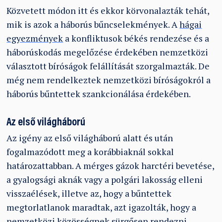
Közvetett módon itt és ekkor körvonalazták tehát,
mik is azok a háborús bűncselekmények. A
hágai
egyezmények
a konfliktusok békés rendezése és a
háborúskodás megelőzése érdekében nemzetközi
választott bíróságok felállítását szorgalmazták. De
még nem rendelkeztek nemzetközi bíróságokról a
háborús bűntettek szankcionálása érdekében.
Az első világháború
Az igény az első világháború alatt és után
fogalmazódott meg a korábbiaknál sokkal
határozattabban. A mérges gázok harctéri bevetése,
a gyalogsági aknák vagy a polgári lakosság elleni
visszaélések, illetve az, hogy a bűntettek
megtorlatlanok maradtak, azt igazolták, hogy a
nemzetközi közösségnek sürgősen rendezni