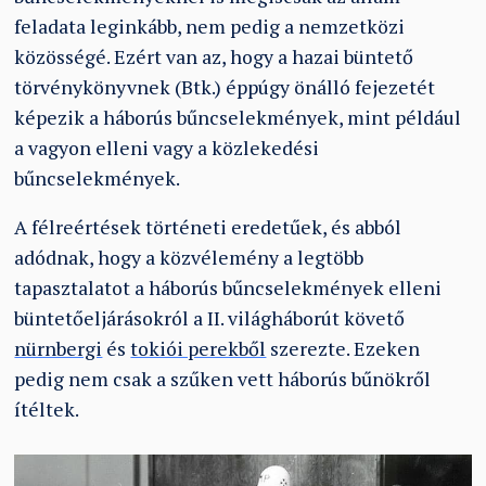
feladata leginkább, nem pedig a nemzetközi
közösségé. Ezért van az, hogy a hazai büntető
törvénykönyvnek (Btk.) éppúgy önálló fejezetét
képezik a háborús bűncselekmények, mint például
a vagyon elleni vagy a közlekedési
bűncselekmények.
A félreértések történeti eredetűek, és abból
adódnak, hogy a közvélemény a legtöbb
tapasztalatot a háborús bűncselekmények elleni
büntetőeljárásokról a II. világháborút követő
nürnbergi
és
tokiói perekből
szerezte. Ezeken
pedig nem csak a szűken vett háborús bűnökről
ítéltek.