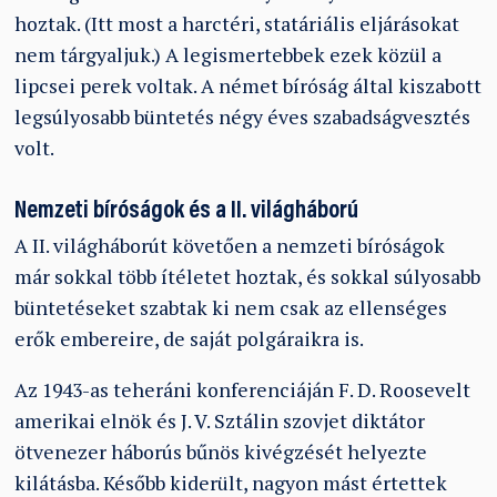
hoztak. (Itt most a harctéri, statáriális eljárásokat
nem tárgyaljuk.) A legismertebbek ezek közül a
lipcsei perek voltak. A német bíróság által kiszabott
legsúlyosabb büntetés négy éves szabadságvesztés
volt.
Nemzeti bíróságok és a II. világháború
A II. világháborút követően a nemzeti bíróságok
már sokkal több ítéletet hoztak, és sokkal súlyosabb
büntetéseket szabtak ki nem csak az ellenséges
erők embereire, de saját polgáraikra is.
Az 1943-as teheráni konferenciáján F. D. Roosevelt
amerikai elnök és J. V. Sztálin szovjet diktátor
ötvenezer háborús bűnös kivégzését helyezte
kilátásba. Később kiderült, nagyon mást értettek