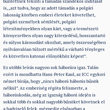
bűntettnek tekinti a támadás szándékos indítását
is,
„
azt tudva, hogy az adott támadás a polgári
lakosság körében emberi életeket követelhet,
polgári személyek sérülését, polgári
létesítményekben olyan kárt, vagy a természeti
környezetben olyan nagy kiterjedésű, hosszantartó
és súlyos károsodást okozhat, amely összességében
nyilvánvalóan túlzott mértékű a várható tényleges
és közvetlen katonai előnyökhöz képest”.
Ez utóbbi leírás nagyon sok háborúra igaz. Talán
ezért is mondhatta Hans-Peter Kaul, az ICC egykori
német bírája, hogy „nincs háború háborús bűnök
nélkül”. Az emberiség régóta felismerte, a
háborúskodás, még az igazság háború idején is
sokkal több és sokkal nagyobb bűnöket követnek el
a hadviselő felek, mégpedig elsősorban a