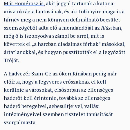
Már Homérosz is
, akit joggal tartanak a katonai
arisztokrácia lantosának, és aki többnyire maga is a
hírnév meg a nem könnyen definiálható becsület
szemszögéből adta elő a mondandóját az
Iliász
ban,
még ő is iszonyodva számol be arról, mit is
követtek el
„
a harcban diadalmas férfiak” másokkal,
ártatlanokkal, és hogyan pusztították el a legyőzött
Tróját.
A hadvezér
Szun-Ce
az ókori Kínában pedig már
előírta, hogy a fegyveres erőszaknak
el kell
kerülnie a városokat
, elsősorban az ellenséges
haderőt kell érintenie, továbbá az ellenséges
haderő betegeivel, sebesültjeivel, vallási
intézményeivel szemben tisztelet tanúsítását
szorgalmazta.