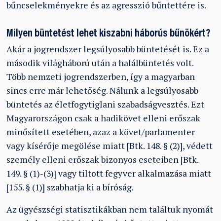
bűncselekményekre és az agresszió bűntettére is.
Milyen büntetést lehet kiszabni háborús bűnökért?
Akár a jogrendszer legsúlyosabb büntetését is. Ez a
második világháború után a halálbüntetés volt.
Több nemzeti jogrendszerben, így a magyarban
sincs erre már lehetőség. Nálunk a legsúlyosabb
büntetés az életfogytiglani szabadságvesztés. Ezt
Magyarországon csak a hadikövet elleni erőszak
minősített esetében, azaz a követ/parlamenter
vagy kísérője megölése miatt [Btk. 148. § (2)], védett
személy elleni erőszak bizonyos eseteiben [Btk.
149. § (1)-(3)] vagy tiltott fegyver alkalmazása miatt
[155. § (1)] szabhatja ki a bíróság.
Az ügyészségi statisztikákban nem találtuk nyomát