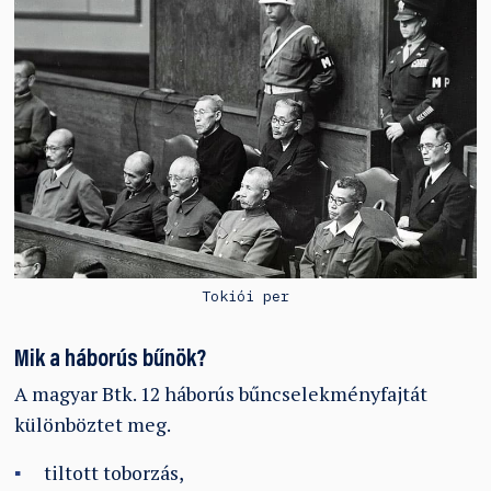
Tokiói per
Mik a háborús bűnök?
A magyar Btk. 12 háborús bűncselekményfajtát
különböztet meg.
tiltott toborzás,