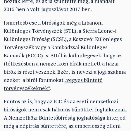
hozták létre, és az is szüntette meg, a ruandait
2015-ben a volt-jugoszlávot 2017-ben.
Ismertebb eseti bíróságok még a Libanoni
Különleges Törvényszék (STL), a Sierra Leone-i
Különleges Bíróság (SCSL), a Koszovói Különleges
Törvényszék vagy a Kambodzsai Különleges
Kamarák (ECCC) is. Attól is különlegesek, hogy az
ítélkezésben a nemzetközi bírák mellett a hazai
bírók is részt vesznek. Ezért is nevezi a jogi szakma
ezeket a bírói fórumokat
„
vegyes büntető
törvényszékeknek”
.
Fontos az is, hogy az ICC és az eseti nemzetközi
bíróságok nem csak háborús bűnökkel foglalkoznak.
A Nemzetközi Büntetőbíróság joghatósága kiterjed
még a népirtás bűntettére, az emberiesség elleni