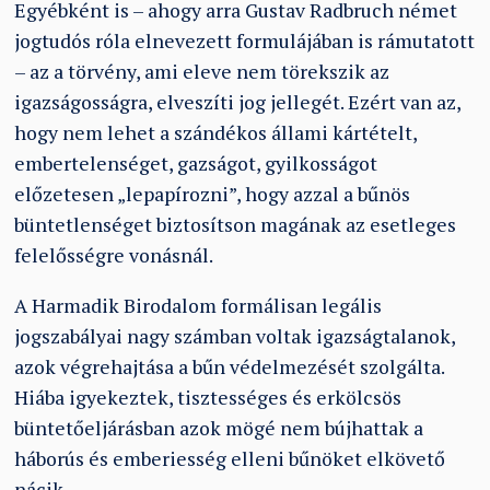
Egyébként is – ahogy arra Gustav Radbruch német
jogtudós róla elnevezett formulájában is rámutatott
– az a törvény, ami eleve nem törekszik az
igazságosságra, elveszíti jog jellegét. Ezért van az,
hogy nem lehet a szándékos állami kártételt,
embertelenséget, gazságot, gyilkosságot
előzetesen „lepapírozni”, hogy azzal a bűnös
büntetlenséget biztosítson magának az esetleges
felelősségre vonásnál.
A Harmadik Birodalom formálisan legális
jogszabályai nagy számban voltak igazságtalanok,
azok végrehajtása a bűn védelmezését szolgálta.
Hiába igyekeztek, tisztességes és erkölcsös
büntetőeljárásban azok mögé nem bújhattak a
háborús és emberiesség elleni bűnöket elkövető
nácik.