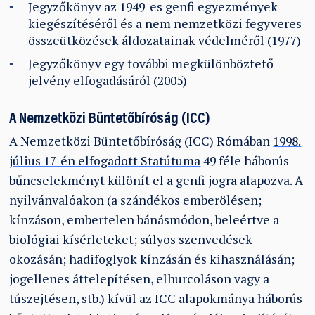
Jegyzőkönyv az 1949-es genfi egyezmények
kiegészítéséről és a nem nemzetközi fegyveres
összeütközések áldozatainak védelméről (1977)
Jegyzőkönyv egy további megkülönböztető
jelvény elfogadásáról (2005)
A Nemzetközi Büntetőbíróság (ICC)
A Nemzetközi Büntetőbíróság (ICC) Rómában
1998.
július 17-én elfogadott Statútuma
49 féle háborús
bűncselekményt különít el a genfi jogra alapozva. A
nyilvánvalóakon (a szándékos emberölésen;
kínzáson, embertelen bánásmódon, beleértve a
biológiai kísérleteket; súlyos szenvedések
okozásán; hadifoglyok kínzásán és kihasználásán;
jogellenes áttelepítésen, elhurcoláson vagy a
túszejtésen, stb.) kívül az ICC alapokmánya háborús