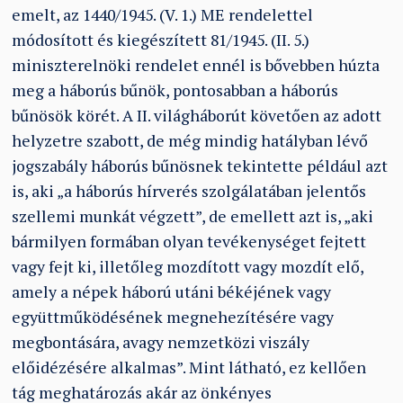
emelt, az 1440/1945. (V. 1.) ME rendelettel
módosított és kiegészített 81/1945. (II. 5.)
miniszterelnöki rendelet ennél is bővebben húzta
meg a háborús bűnök, pontosabban a háborús
bűnösök körét. A II. világháborút követően az adott
helyzetre szabott, de még mindig hatályban lévő
jogszabály háborús bűnösnek tekintette például azt
is, aki
„
a háborús hírverés szolgálatában jelentős
szellemi munkát végzett”, de emellett azt is,
„
aki
bármilyen formában olyan tevékenységet fejtett
vagy fejt ki, illetőleg mozdított vagy mozdít elő,
amely a népek háború utáni békéjének vagy
együttműködésének megnehezítésére vagy
megbontására, avagy nemzetközi viszály
előidézésére alkalmas”. Mint látható, ez kellően
tág meghatározás akár az önkényes