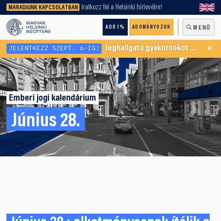
keresőnket!
Iratkozz fel a Helsinki hírlevélre!
MARADJUNK KAPCSOLATBAN
ADÓ 1%
ADOMÁNYOZOK
MENÜ
×
JELENTKEZZ SZEPT. 6-IG!
Joghallgató gyakornokot keresünk Menekültügyi Programunkba
Emberi jogi kalendárium
Június 28.