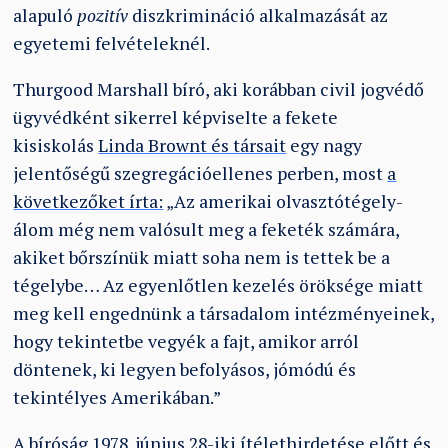
alapuló
pozitív
diszkrimináció alkalmazását az
egyetemi felvételeknél.
Thurgood Marshall bíró, aki korábban civil jogvédő
ügyvédként sikerrel képviselte a fekete
kisiskolás
Linda Brownt és társait
egy nagy
jelentőségű szegregációellenes perben, most
a
következőket írta:
„Az amerikai olvasztótégely-
álom még nem valósult meg a feketék számára,
akiket bőrszínük miatt soha nem is tettek be a
tégelybe… Az egyenlőtlen kezelés öröksége miatt
meg kell engednünk a társadalom intézményeinek,
hogy tekintetbe vegyék a fajt, amikor arról
döntenek, ki legyen befolyásos, jómódú és
tekintélyes Amerikában.”
A bíróság 1978. június 28-iki ítélethirdetése előtt és