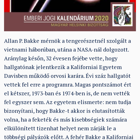
Allan P. Bakke mérnök a tengerészetnél szolgált a
vietnami háborúban, utána a NASA-nál dolgozott.
Aránylag későn, 32 évesen fejébe vette, hogy
hallgatónak jelentkezik a Kaliforniai Egyetem
Davisben működő orvosi karára. Évi száz hallgatót
vettek fel erre a programra. Magas pontszámot ért
el kétszer, 1973-ban és 1974-ben is, de nem vették
fel egyszer sem. Az egyetem elismerte: nem tudja
bizonyítani, hogy Bakke-t akkor is elutasították
volna, ha a feketék és más kisebbségiek számára
elkülönített tizenhat helyet nem zárják le a
többségi pályázók előtt. A fehér Bakke a Kaliforniai