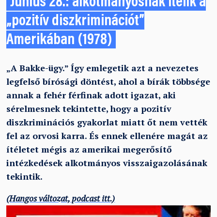
Június 28.: alkotmányosnak ítélik a
„pozitív diszkriminációt”
Amerikában (1978)
„A Bakke-ügy.” Így emlegetik azt a nevezetes
legfelső bírósági döntést, ahol a bírák többsége
annak a fehér férfinak adott igazat, aki
sérelmesnek tekintette, hogy a pozitív
diszkriminációs gyakorlat miatt őt nem vették
fel az orvosi karra. És ennek ellenére magát az
ítéletet mégis az amerikai megerősítő
intézkedések alkotmányos visszaigazolásának
tekintik.
(Hangos változat, podcast itt.)