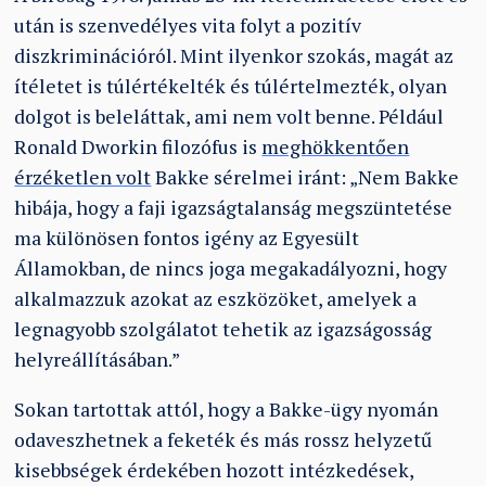
után is szenvedélyes vita folyt a pozitív
diszkriminációról. Mint ilyenkor szokás, magát az
ítéletet is túlértékelték és túlértelmezték, olyan
dolgot is beleláttak, ami nem volt benne. Például
Ronald Dworkin filozófus is
meghökkentően
érzéketlen volt
Bakke sérelmei iránt: „Nem Bakke
hibája, hogy a faji igazságtalanság megszüntetése
ma különösen fontos igény az Egyesült
Államokban, de nincs joga megakadályozni, hogy
alkalmazzuk azokat az eszközöket, amelyek a
legnagyobb szolgálatot tehetik az igazságosság
helyreállításában.”
Sokan tartottak attól, hogy a Bakke-ügy nyomán
odaveszhetnek a feketék és más rossz helyzetű
kisebbségek érdekében hozott intézkedések,