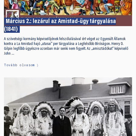
Március 2.: lezárul az Amistad-ügy tárgyalása
(1841)
A szövetségi kormány képviselőjének felszólalásával ért véget az Egyesült Államok
kontra a La Amistad hajó „utasai” per tárgyalása a Legfelsőbb Bíróságon. Henry D.
Gilpin legfőbb ügyészre azonban már senki nem figyelt. Az „amisztádókat” képviselő
John …
Tovább olvasom