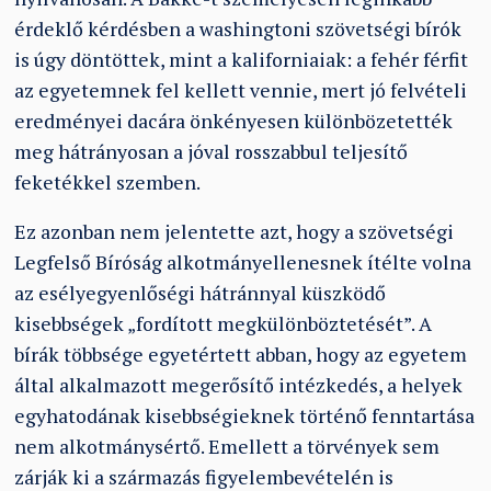
érdeklő kérdésben a washingtoni szövetségi bírók
is úgy döntöttek, mint a kaliforniaiak: a fehér férfit
az egyetemnek fel kellett vennie, mert jó felvételi
eredményei dacára önkényesen különbözetették
meg hátrányosan a jóval rosszabbul teljesítő
feketékkel szemben.
Ez azonban nem jelentette azt, hogy a szövetségi
Legfelső Bíróság alkotmányellenesnek ítélte volna
az esélyegyenlőségi hátránnyal küszködő
kisebbségek „fordított megkülönböztetését”. A
bírák többsége egyetértett abban, hogy az egyetem
által alkalmazott megerősítő intézkedés, a helyek
egyhatodának kisebbségieknek történő fenntartása
nem alkotmánysértő. Emellett a törvények sem
zárják ki a származás figyelembevételén is