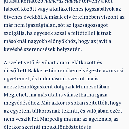
jutását korlátozó
numerus clausus
törvény a két
háború között vagy a kulákellenes jogszabályok az
ötvenes évekből. A másik elv értelmében viszont az
már nem igazságtalan, sőt az igazságosságot
szolgálja, ha egyesek azzal a feltétellel jutnak
másoknál nagyobb előnyökhöz, hogy az javít a
kevésbé szerencsések helyzetén.
A szelet vető és vihart arató, elátkozott és
dicsőített Bakke aztán rendben elvégezte az orvosi
egyetemet, és tudomásunk szerint ma is
aneszteziológusként dolgozik Minnesotában.
Meglehet, ma más utat is választhatna igaza
megvédéséhez. Már akkor is sokan sejtették, hogy
az egyetem túlkorosnak tekinti, és valójában ezért
nem veszik fel. Márpedig ma már az ageizmus, az
életkor szerinti megkülönböztetés is