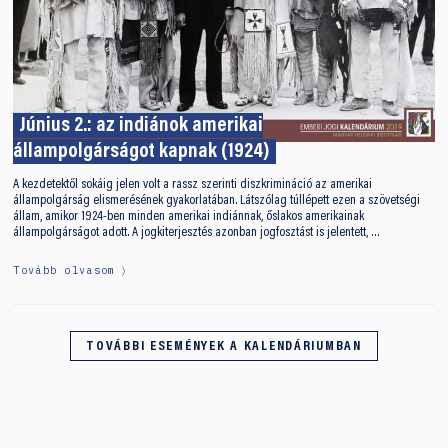
Június 2.: az indiánok amerikai
állampolgárságot kapnak (1924)
A kezdetektől sokáig jelen volt a rassz szerinti diszkrimináció az amerikai
állampolgárság elismerésének gyakorlatában. Látszólag túllépett ezen a szövetségi
állam, amikor 1924-ben minden amerikai indiánnak, őslakos amerikainak
állampolgárságot adott. A jogkiterjesztés azonban jogfosztást is jelentett, …
Tovább olvasom
TOVÁBBI ESEMÉNYEK A KALENDÁRIUMBAN