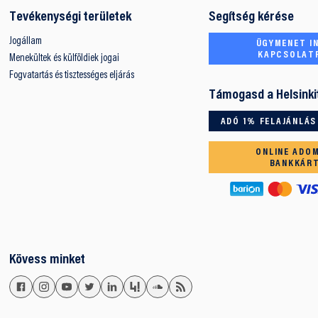
Tevékenységi területek
Segítség kérése
Jogállam
ÜGYMENET IN
KAPCSOLAT
Menekültek és külföldiek jogai
Fogvatartás és tisztességes eljárás
Támogasd a Helsinki
ADÓ 1% FELAJÁNLÁS
ONLINE ADO
BANKKÁR
Kövess minket