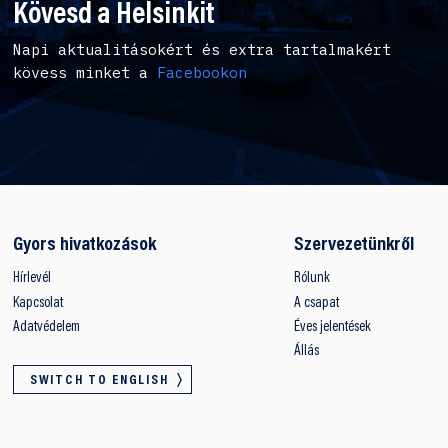
Kövesd a Helsinkit
Napi aktualitásokért és extra tartalmakért
kövess minket a
Facebookon
Gyors hivatkozások
Szervezetünkről
Hírlevél
Rólunk
Kapcsolat
A csapat
Adatvédelem
Éves jelentések
Állás
SWITCH TO ENGLISH