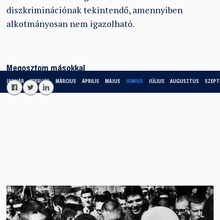
diszkriminációnak tekintendő, amennyiben
alkotmányosan nem igazolható.
Megosztom másokkal
JANUÁR
FEBRUÁR
MÁRCIUS
ÁPRILIS
MÁJUS
JÚNIUS
JÚLIUS
AUGUSZTUS
SZEPT