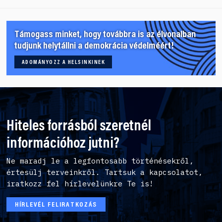
Támogass minket, hogy továbbra is az élvonalban
tudjunk helytállni a demokrácia védelméért!
ADOMÁNYOZZ A HELSINKINEK
Hiteles forrásból szeretnél
információhoz jutni?
Ne maradj le a legfontosabb történésekről,
értesülj terveinkről. Tartsuk a kapcsolatot,
iratkozz fel hírlevelünkre Te is!
HÍRLEVÉL FELIRATKOZÁS