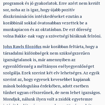
programok és jó gyakorlatok. Erre azért nem került
sor, noha az is igaz, hogy újabb pozitív
diszkriminációs intézkedéseket ezután a
korábbinál sokkal óvatosabban vezettek be a
munkapiacon és az oktatásban. De ezt dőreség
volna Bakke-nak vagy a szövetségi bíráknak felróni.
John Rawls filozófus
már korábban feltárta, hogy a
társadalmi különbségek nem szükségszerűen
igazságtalanok is, már amennyiben az
egyenlőtlenség a méltányos esélyegyenlőséget
szolgálja. Ezek szerint két elv lehetséges. Az egyik
szerint az, hogy egyesek kevesebbet kapjanak
mások boldogulása érdekében, adott esetben
tűnhet ugyan célszerűnek, de nem lehet igazságos.
Mondjuk, nálunk ilyen volt a zsidók egyetemre