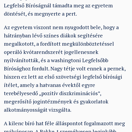
Legfelső Bíróságnál támadta meg az egyetem
döntését, és megnyerte a pert.
Az egyetem viszont nem nyugodott bele, hogy a
hátrányban lévő színes diákok segítésére
megalkotott, a fordított megkülönböztetéssel
operáló kvótarendszerét jogellenesnek
nyilvánították, és a washingtoni Legfelsőbb
Bírósághoz fordult. Nagy tétje volt ennek a pernek,
hiszen ez lett az első szövetségi legfelső bírósági
ítélet, amely a hatvanas évektől egyre
terebélyesedő „pozitív diszkriminációs”,
megerősítő jogintézmények és gyakorlatok
alkotmányosságát vizsgálta.
A kilenc bíró hat féle álláspontot fogalmazott meg
nyilvánosan. A Bakke-t személyesen leginkább