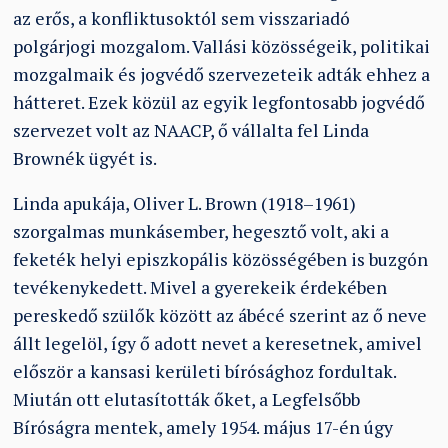
az erős, a konfliktusoktól sem visszariadó
polgárjogi mozgalom. Vallási közösségeik, politikai
mozgalmaik és jogvédő szervezeteik adták ehhez a
hátteret. Ezek közül az egyik legfontosabb jogvédő
szervezet volt az NAACP, ő vállalta fel Linda
Brownék ügyét is.
Linda apukája, Oliver L. Brown (1918–1961)
szorgalmas munkásember, hegesztő volt, aki a
feketék helyi episzkopális közösségében is buzgón
tevékenykedett. Mivel a gyerekeik érdekében
pereskedő szülők között az ábécé szerint az ő neve
állt legelöl, így ő adott nevet a keresetnek, amivel
először a kansasi kerületi bírósághoz fordultak.
Miután ott elutasították őket, a Legfelsőbb
Bíróságra mentek, amely 1954. május 17-én úgy