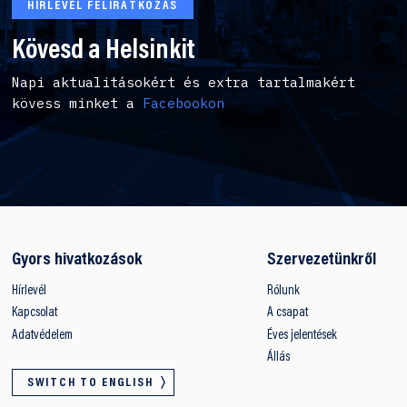
HÍRLEVÉL FELIRATKOZÁS
Kövesd a Helsinkit
Napi aktualitásokért és extra tartalmakért
kövess minket a
Facebookon
Gyors hivatkozások
Szervezetünkről
Hírlevél
Rólunk
Kapcsolat
A csapat
Adatvédelem
Éves jelentések
Állás
SWITCH TO ENGLISH