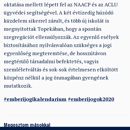
oktatása mellett lépett fel az NAACP és az ACLU
ügyvédei segítségével. A két évtizedig húzódó
küzdelem sikerrel zárult, és több új iskolát is
megnyitottak Topekában, hogy a spontán
szegregációt ellensúlyozzák. Az egyenlő esélyek
biztosításához nyilvánvalóan szükséges a jogi
egyenlőség megteremtése, de hosszútávon
megtérülő társadalmi befektetés, vagyis
szemléletváltás és sok-sok értelmesen elköltött
közpénz nélkül a jog önmagában gyengének
mutatkozik.
#emberijogikalendarium
#emberijogok2020
Megosztom másokkal