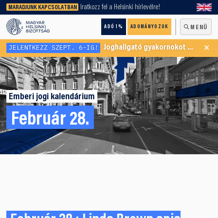
keresőnket!
Iratkozz fel a Helsinki hírlevélre!
MARADJUNK KAPCSOLATBAN
ADÓ 1%
ADOMÁNYOZOK
MENÜ
×
JELENTKEZZ SZEPT. 6-IG!
Joghallgató gyakornokot keresünk Menekültügyi Programunkba
Emberi jogi kalendárium
Február 28.