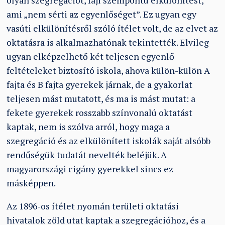
olyan szegregációt, faji szempontú elkülönítést,
ami „nem sérti az egyenlőséget”. Ez ugyan egy
vasúti elkülönítésről szóló ítélet volt, de az elvet az
oktatásra is alkalmazhatónak tekintették. Elvileg
ugyan elképzelhető két teljesen egyenlő
feltételeket biztosító iskola, ahova külön-külön A
fajta és B fajta gyerekek járnak, de a gyakorlat
teljesen mást mutatott, és ma is mást mutat: a
fekete gyerekek rosszabb színvonalú oktatást
kaptak, nem is szólva arról, hogy maga a
szegregáció és az elkülönített iskolák saját alsóbb
rendűségük tudatát nevelték beléjük. A
magyarországi cigány gyerekkel sincs ez
másképpen.
Az 1896-os ítélet nyomán területi oktatási
hivatalok zöld utat kaptak a szegregációhoz, és a