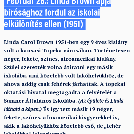
Február 28.: Linda Brown apja
bírósághoz fordul az iskolai
elkülönítés ellen (1951)
Linda Carol Brown 1951-ben egy 9 éves kislány
volt a kansasi Topeka városában. Történetesen
néger, fekete, színes, afroamerikai kislány.
Szülei szerették volna átíratni egy másik
iskolába, ami közelebb volt lakóhelyükhöz, de
ahova addig csak fehérek járhattak. A topekai
oktatási hivatal megtagadta a felvételét a
Sumner Általános Iskolába.
(Az épülete és Linda
látható a képen.)
És így tett másik 19 néger,
fekete, színes, afroamerikai kisgyerekkel is,
akik a lakóhelyükhöz közelebb eső, de „fehér