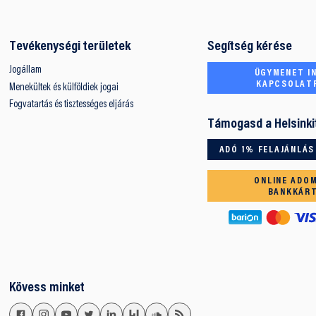
Tevékenységi területek
Segítség kérése
Jogállam
ÜGYMENET IN
KAPCSOLAT
Menekültek és külföldiek jogai
Fogvatartás és tisztességes eljárás
Támogasd a Helsinki
ADÓ 1% FELAJÁNLÁS
ONLINE ADO
BANKKÁR
Kövess minket