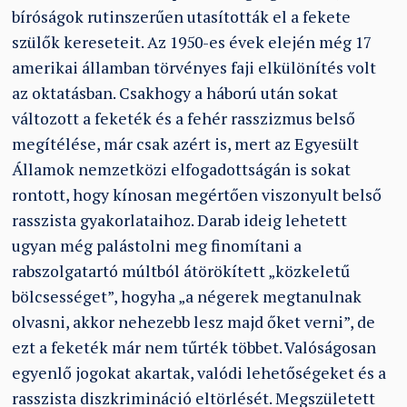
bíróságok rutinszerűen utasították el a fekete
szülők kereseteit. Az 1950-es évek elején még 17
amerikai államban törvényes faji elkülönítés volt
az oktatásban. Csakhogy a háború után sokat
változott a feketék és a fehér rasszizmus belső
megítélése, már csak azért is, mert az Egyesült
Államok nemzetközi elfogadottságán is sokat
rontott, hogy kínosan megértően viszonyult belső
rasszista gyakorlataihoz. Darab ideig lehetett
ugyan még palástolni meg finomítani a
rabszolgatartó múltból átörökített „közkeletű
bölcsességet”, hogyha „a négerek megtanulnak
olvasni, akkor nehezebb lesz majd őket verni”, de
ezt a feketék már nem tűrték többet. Valóságosan
egyenlő jogokat akartak, valódi lehetőségeket és a
rasszista diszkrimináció eltörlését. Megszületett