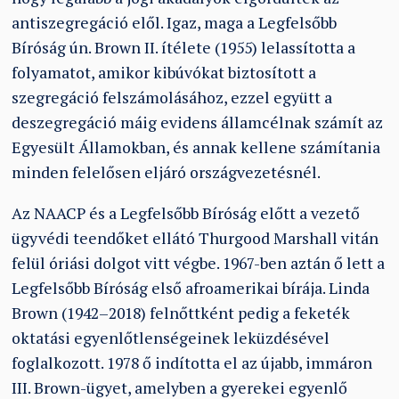
antiszegregáció elől. Igaz, maga a Legfelsőbb
Bíróság ún. Brown II. ítélete (1955) lelassította a
folyamatot, amikor kibúvókat biztosított a
szegregáció felszámolásához, ezzel együtt a
deszegregáció máig evidens államcélnak számít az
Egyesült Államokban, és annak kellene számítania
minden felelősen eljáró országvezetésnél.
Az NAACP és a Legfelsőbb Bíróság előtt a vezető
ügyvédi teendőket ellátó Thurgood Marshall vitán
felül óriási dolgot vitt végbe. 1967-ben aztán ő lett a
Legfelsőbb Bíróság első afroamerikai bírája. Linda
Brown (1942–2018) felnőttként pedig a feketék
oktatási egyenlőtlenségeinek leküzdésével
foglalkozott. 1978 ő indította el az újabb, immáron
III. Brown-ügyet, amelyben a gyerekei egyenlő