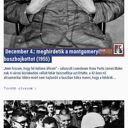
December 4.: meghirdetik a montgomeryi
buszbojkottot (1955)
„Nem hiszem, hogy fel kellene állnom” – válaszolt csendesen Rosa Parks James Blake-
nek. A városi közlekedési vállalt fehér buszsofőrje azt firtatta: a 42 éves nő
afroamerikai létére miért nem hajlandó a buszban hátra menni, hogy a fehérek …
Tovább olvasom