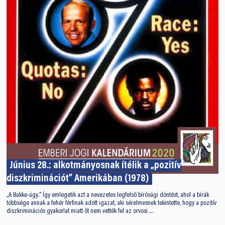
Június 28.: alkotmányosnak ítélik a „pozitív
diszkriminációt” Amerikában (1978)
„A Bakke-ügy.” Így emlegetik azt a nevezetes legfelső bírósági döntést, ahol a bírák
többsége annak a fehér férfinak adott igazat, aki sérelmesnek tekintette, hogy a pozitív
diszkriminációs gyakorlat miatt őt nem vették fel az orvosi …