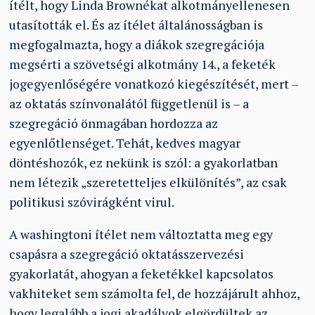
ítélt, hogy Linda Brownékat alkotmányellenesen
utasították el. És az ítélet általánosságban is
megfogalmazta, hogy a diákok szegregációja
megsérti a szövetségi alkotmány 14., a feketék
jogegyenlőségére vonatkozó kiegészítését, mert –
az oktatás színvonalától függetlenül is – a
szegregáció önmagában hordozza az
egyenlőtlenséget. Tehát, kedves magyar
döntéshozók, ez nekünk is szól: a gyakorlatban
nem létezik „szeretetteljes elkülönítés”, az csak
politikusi szóvirágként virul.
A washingtoni ítélet nem változtatta meg egy
csapásra a szegregáció oktatásszervezési
gyakorlatát, ahogyan a feketékkel kapcsolatos
vakhiteket sem számolta fel, de hozzájárult ahhoz,
hogy legalább a jogi akadályok elgördültek az