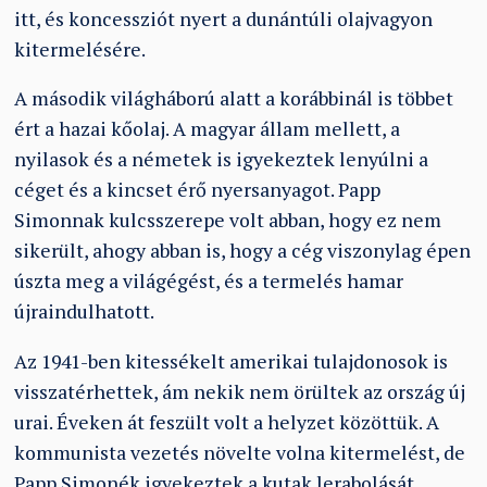
itt, és koncessziót nyert a dunántúli olajvagyon
kitermelésére.
A második világháború alatt a korábbinál is többet
ért a hazai kőolaj. A magyar állam mellett, a
nyilasok és a németek is igyekeztek lenyúlni a
céget és a kincset érő nyersanyagot. Papp
Simonnak kulcsszerepe volt abban, hogy ez nem
sikerült, ahogy abban is, hogy a cég viszonylag épen
úszta meg a világégést, és a termelés hamar
újraindulhatott.
Az 1941-ben kitessékelt amerikai tulajdonosok is
visszatérhettek, ám nekik nem örültek az ország új
urai. Éveken át feszült volt a helyzet közöttük. A
kommunista vezetés növelte volna kitermelést, de
Papp Simonék igyekeztek a kutak lerabolását