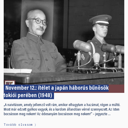
November 12.: ítélet a japán háborús bűnösök
tokiói perében (1948)
„A naivitásom, amely jellemző volt rám, amikor elhagytam a hazámat, régen a múlté.
Most már edzett gyilkos vagyok, és a kardom állandóan vérrel szennyezett. Az Isten
bocsásson meg nekem! Az édesanyám bocsásson meg nekem!” – jegyezte …
Tovább olvasom