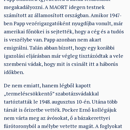
megakadályozni. A MAORT idegen testnek
számított az államosított országban. Amikor 1947-
ben Papp vezérigazgatóként nyugdíjba vonult, már
amerikai főnökei is sejtették, hogy a cég és a tudós
is veszélybe van. Papp azonban nem akart
emigrálni. Talán abban bízott, hogy egy korábbi
igazolási eljárásban már végleg tisztázódtak a vele
szembeni vádak, hogy mit is csinált itt a háborús
időkben.
De nem emiatt, hanem légből kapott
„termeléscsökkentő” szabotázsvádakkal
tartóztatták le 1948. augusztus 10-én. Utána több
társát is őrizetbe vették. Pocker Ernő kollégájuk
nem várta meg az ávósokat, ő a bázakerettyei
fúrótoronyból a mélybe vetette magát. A foglyokat