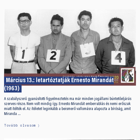
Március 13.: letartóztatják Ernesto Mirandát
(1963)
A szabályszerű gyanúsítotti figyelmeztetés ma már minden jogállami büntetőeljárás
szerves része. Nem volt mindig így. Ernesto Mirandát emberrablás és nemi erőszak
miatt ítélték el. Az ítéletet leginkább a beismerő vallomásra alapozta a bíróság, amit
Miranda …
Tovább olvasom