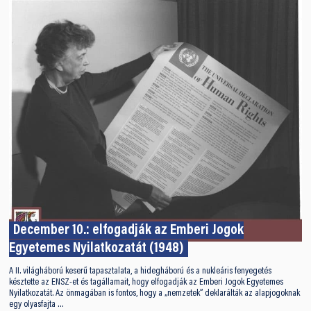
December 10.: elfogadják az Emberi Jogok
Egyetemes Nyilatkozatát (1948)
A II. világháború keserű tapasztalata, a hidegháború és a nukleáris fenyegetés
késztette az ENSZ-et és tagállamait, hogy elfogadják az Emberi Jogok Egyetemes
Nyilatkozatát. Az önmagában is fontos, hogy a „nemzetek” deklarálták az alapjogoknak
egy olyasfajta …