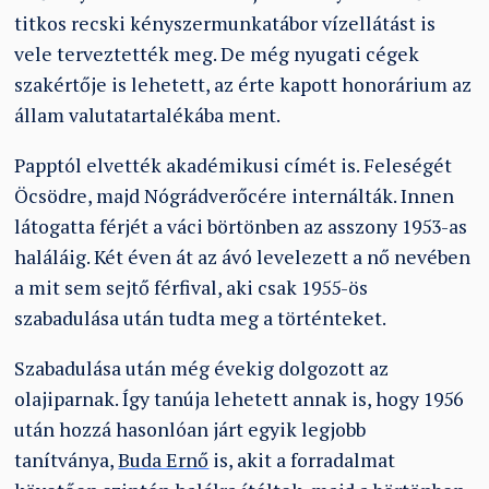
titkos recski kényszermunkatábor vízellátást is
vele terveztették meg. De még nyugati cégek
szakértője is lehetett, az érte kapott honorárium az
állam valutatartalékába ment.
Papptól elvették akadémikusi címét is. Feleségét
Öcsödre, majd Nógrádverőcére internálták. Innen
látogatta férjét a váci börtönben az asszony 1953-as
haláláig. Két éven át az ávó levelezett a nő nevében
a mit sem sejtő férfival, aki csak 1955-ös
szabadulása után tudta meg a történteket.
Szabadulása után még évekig dolgozott az
olajiparnak. Így tanúja lehetett annak is, hogy 1956
után hozzá hasonlóan járt egyik legjobb
tanítványa,
Buda Ernő
is, akit a forradalmat