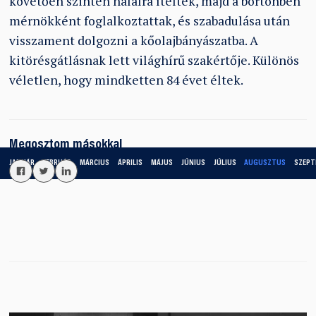
követően szintén halálra ítéltek, majd a börtönben
mérnökként foglalkoztattak, és szabadulása után
visszament dolgozni a kőolajbányászatba. A
kitörésgátlásnak lett világhírű szakértője. Különös
véletlen, hogy mindketten 84 évet éltek.
Megosztom másokkal
JANUÁR
FEBRUÁR
MÁRCIUS
ÁPRILIS
MÁJUS
JÚNIUS
JÚLIUS
AUGUSZTUS
SZEPT