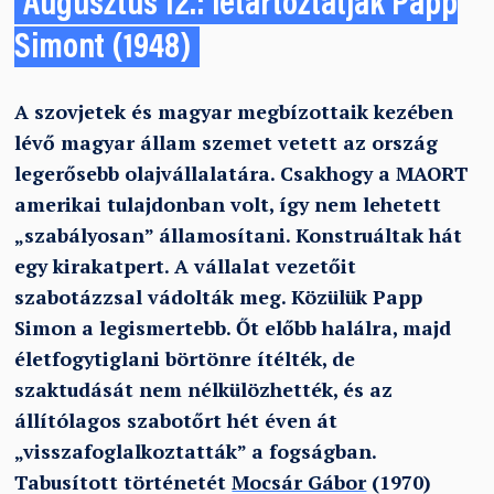
Augusztus 12.: letartóztatják Papp
Simont (1948)
A szovjetek és magyar megbízottaik kezében
lévő magyar állam szemet vetett az ország
legerősebb olajvállalatára. Csakhogy a MAORT
amerikai tulajdonban volt, így nem lehetett
„szabályosan” államosítani. Konstruáltak hát
egy kirakatpert. A vállalat vezetőit
szabotázzsal vádolták meg. Közülük Papp
Simon a legismertebb. Őt előbb halálra, majd
életfogytiglani börtönre ítélték, de
szaktudását nem nélkülözhették, és az
állítólagos szabotőrt hét éven át
„visszafoglalkoztatták” a fogságban.
Tabusított történetét
Mocsár Gábor
(1970)