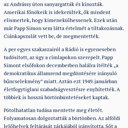
az Andrássy úton sanyargatták és kínozták.
Amerikai főnökeik is idekerültek, ők mindent
elismertek, hogy kimenekülhessenek. Ezek után
már Papp Simon sem látta értelmét a tiltakozásnak.
Ciánkapszulát vett be, de megmentették.
A per egyes szakaszairól a Rádió is egyeneseben
tudósított, az ügy a címlapokon szerepelt. Papp
Simont elsőfokon decemberben halálra ítélték „a
demokratikus államrend megdöntésére irányuló
bűncselekmény” miatt. Aztán ezt 1949. januárban
életfogytiglani szabadságvesztésre enyhítették. A
többiek is hosszú börtönbüntetéseket kaptak.
Pótolhatatlan tudása mentette meg életét.
Folyamatosan dolgoztatták a börtönben. Az alföldi
lelőhelyek feltárását zárkájából irányította. Sőt a