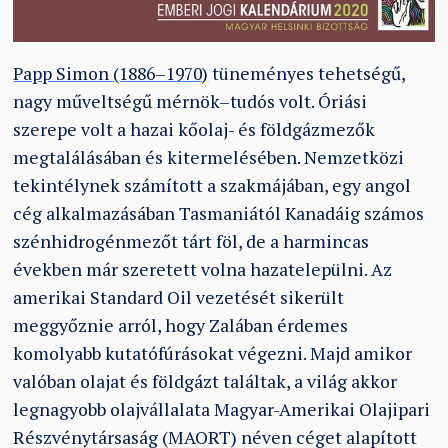
Papp Simon (1886–1970)
tüneményes tehetségű,
nagy műveltségű mérnök–tudós volt. Óriási
szerepe volt a hazai kőolaj- és földgázmezők
megtalálásában és kitermelésében. Nemzetközi
tekintélynek számított a szakmájában, egy angol
cég alkalmazásában Tasmaniától Kanadáig számos
szénhidrogénmezőt tárt föl, de a harmincas
években már szeretett volna hazatelepülni. Az
amerikai Standard Oil vezetését sikerült
meggyőznie arról, hogy Zalában érdemes
komolyabb kutatófúrásokat végezni. Majd amikor
valóban olajat és földgázt találtak, a világ akkor
legnagyobb olajvállalata Magyar-Amerikai Olajipari
Részvénytársaság (MAORT) néven céget alapított