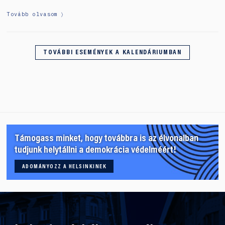
Tovább olvasom
TOVÁBBI ESEMÉNYEK A KALENDÁRIUMBAN
Támogass minket, hogy továbbra is az élvonalban
tudjunk helytállni a demokrácia védelméért!
ADOMÁNYOZZ A HELSINKINEK