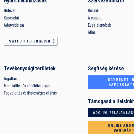
Gyors hivatkozások
Szervezetünkről
Hírlevél
Rólunk
Kapcsolat
A csapat
Adatvédelem
Éves jelentések
Állás
SWITCH TO ENGLISH
Tevékenységi területek
Segítség kérése
Jogállam
ÜGYMENET IN
KAPCSOLAT
Menekültek és külföldiek jogai
Fogvatartás és tisztességes eljárás
Támogasd a Helsinki
ADÓ 1% FELAJÁNLÁS
ONLINE ADO
BANKKÁR