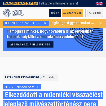
keresőnket!
Iratkozz fel a Helsinki hírlevélre!
MARADJUNK KAPCSOLATBAN
ADÓ 1%
ADOMÁNYOZOK
MENÜ
×
JELENTKEZZ SZEPT. 6-IG!
Joghallgató gyakornokot keresünk Menekültügyi Programunkba
Támogass minket, hogy továbbra is az élvonalban
tudjunk helytállni a demokrácia védelméért!
ADOMÁNYOZZ A HELSINKINEK
42 cikk
AKTÁK
SZÓLÁSSZABADSÁG
2025. december 3.
Elkezdődött a műemléki visszaélést
leleplező művészettörténész pere