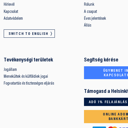
Hírlevél
Rólunk
Kapcsolat
A csapat
Adatvédelem
Éves jelentések
Állás
SWITCH TO ENGLISH
Tevékenységi területek
Segítség kérése
Jogállam
ÜGYMENET IN
KAPCSOLAT
Menekültek és külföldiek jogai
Fogvatartás és tisztességes eljárás
Támogasd a Helsinki
ADÓ 1% FELAJÁNLÁS
ONLINE ADO
BANKKÁR