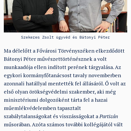
Szekeres Zsolt ügyvéd és Bátonyi Péter
Ma délelőtt a Fővárosi Törvényszéken elkezdődött
Bátonyi Péter művészettörténésznek a volt
munkaadója ellen indított perének tárgyalása. Az
egykori kormányfőtanácsost tavaly novemberben
azonnali hatállyal mentették fel állásáról. Ő volt az
első olyan örökségvédelmi szakember, aki még
minisztériumi dolgozóként tárta fel a hazai
műemlékvédelemben tapasztalt
szabálytalanságokat és visszásságokat a
Partizán
műsorában. Azóta számos további kollégájától vált