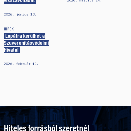
2026. március 24.
visszavonását
2026. június 18.
HÍREK
Lapátra kerülhet a
Szuverenitásvédelmi
Hivatal
2026. február 12.
Hiteles forrásból szeretnél