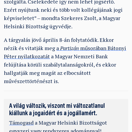
szolgálta. Cselekedete így nem lehet jogsértő.
Ezért nyújtunk neki és több volt kollégájának jogi
képviseletet” – mondta Szekeres Zsolt, a Magyar
Helsinki Bizottság ügyvédje.
A tárgyalás jövő április 8-án folytatódik. Ekkor
nézik és vitatják meg
a
Partizán
műsorában Bátonyi
Péter nyilatkozatát
a Magyar Nemzeti Bank
felújítása körüli szabálytalanságokról, és ekkor
hallgatják meg magát az elbocsátott
művészettörténészt is.
A világ változik, viszont mi változatlanul
kiállunk a jogaidért és a jogállamért.
Támogasd
a Magyar Helsinki Bizottságot
egyszeri vagy rendszeres adománnyal!