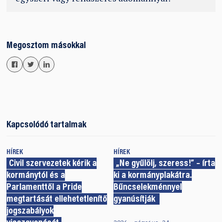
Megosztom másokkal
Kapcsolódó tartalmak
HÍREK
HÍREK
Civil szervezetek kérik a
„Ne gyűlölj, szeress!” – írta
kormánytól és a
ki a kormányplakátra.
Parlamenttől a Pride
Bűncselekménnyel
megtartását ellehetetlenítő
gyanúsítják
jogszabályok