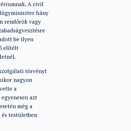
ériumnak. A civil
belügyminiszter hány
yan rendőrök vagy
szabadságvesztésre
adott be ilyen
 elítélt
letnél.
zolgálati törvényt
amikor nagyon
vette a
n egyenesen azt
 esetén még a
 és testületben