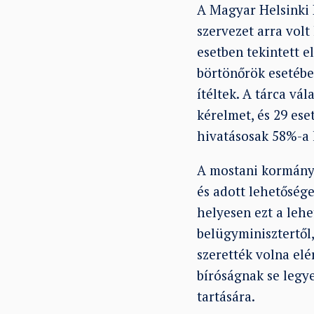
A Magyar Helsinki 
szervezet arra volt
esetben tekintett e
börtönőrök esetében
ítéltek. A tárca vá
kérelmet, és 29 ese
hivatásosak 58%-a 
A mostani kormányt
és adott lehetőség
helyesen ezt a lehe
belügyminisztertől,
szerették volna elé
bíróságnak se legy
tartására.