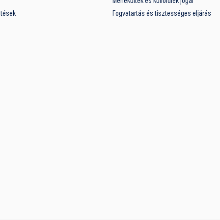
Menekültek és külföldiek jogai
ntések
Fogvatartás és tisztességes eljárás