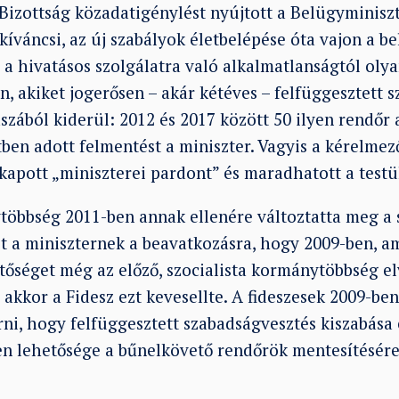
Bizottság közadatigénylést nyújtott a Belügyminiszt
 kíváncsi, az új szabályok életbelépése óta vajon a 
l a hivatásos szolgálatra való alkalmatlanságtól ol
, akiket jogerősen – akár kétéves – felfüggesztett 
laszából kiderül: 2012 és 2017 között 50 ilyen rendőr 
tben adott felmentést a miniszter. Vagyis a kérelmező
kapott „miniszterei pardont” és maradhatott a testü
öbbség 2011-ben annak ellenére változtatta meg a s
et a miniszternek a beavatkozásra, hogy 2009-ben, 
tőséget még az előző, szocialista kormánytöbbség el
 akkor a Fidesz ezt kevesellte. A fideszesek 2009-be
rni, hogy felfüggesztett szabadságvesztés kiszabása
en lehetősége a bűnelkövető rendőrök mentesítésére