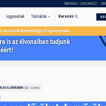
TÁMOGASS / CSATLAKOZZ
VID
Jogesetek
Témáink
Keresés
AD
ot keresünk Menekültügyi Programunkba
a is az élvonalban tudjunk
éért!
62 cikk
ALOS ELJÁRÁSBAN