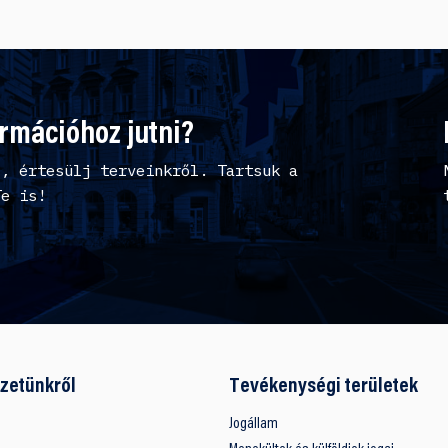
ormációhoz jutni?
l, értesülj terveinkről. Tartsuk a
Te is!
zetünkről
Tevékenységi területek
Jogállam