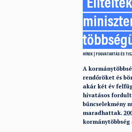
Elítélté
miniszte
többség
HÍREK
FOGVATARTÁS ÉS TIS
A kormánytöbbség
rendőröket és bö
akár két év felfüg
hivatásos fordult
bűncselekmény mi
maradhattak.
20
kormánytöbbség á