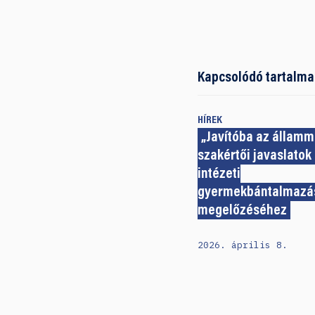
Kapcsolódó tartalma
HÍREK
„Javítóba az államm
szakértői javaslatok
intézeti
gyermekbántalmazá
megelőzéséhez
2026. április 8.