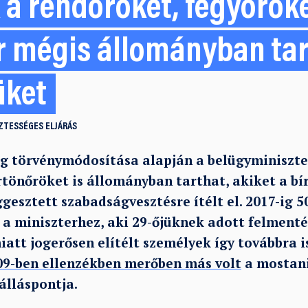
k a rendőröket, fegyőröke
r mégis állományban tar
üket
ZTESSÉGES ELJÁRÁS
 törvénymódosítása alapján a belügyminiszte
rtönőröket is állományban tarthat, akiket a bí
gesztett szabadságvesztésre ítélt el. 2017-ig 50
 a miniszterhez, aki 29-őjüknek adott felmentés
att jogerősen elítélt személyek így továbbra i
09-ben ellenzékben merőben más volt
a mostan
lláspontja.