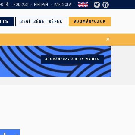
EO
PODCAST
HÍRLEVÉL
KAPCSOLAT
Ó 1%
SEGÍTSÉGET KÉREK
ADOMÁNYOZOK
×
ADOMÁNYOZZ A HELSINKINEK