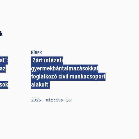
k
HÍREK
al”:
Zárt intézeti
 az
gyermekbántalmazásokkal
foglalkozó civil munkacsoport
sok
alakult
2026. március 16.