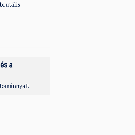
brutális
 és a
adománnyal!