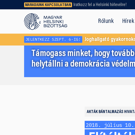
Iratkozz fel a Helsinki hírlevélre!
MARADJUNK KAPCSOLATBAN
Régebbi tartalmat vagy
dokumentumot keresel? Használd a
Rólunk
Hírek
keresőnket!
JELENTKEZZ SZEPT. 6-IG!
Joghallgató gyakornok
Támogass minket, hogy továbbr
helytállni a demokrácia védelm
AKTÁK
BÁNTALMAZÁS HIVAT
2018. július 10.