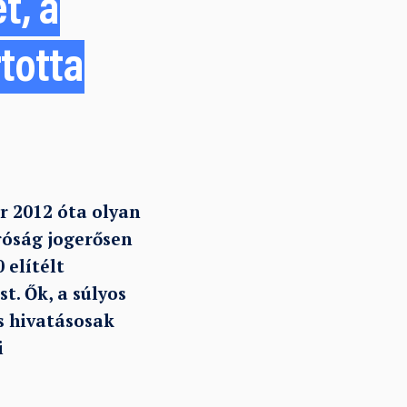
t, a
totta
r 2012 óta olyan
róság jogerősen
 elítélt
t. Ők, a súlyos
s hivatásosak
i