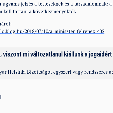
a ugyanis jelzés a tetteseknek és a társadalomnak: a 
 kell tartani a következményektől.
áról:
yelo.blog.hu/2018/07/10/a_miniszter_felrenez_402
k, viszont mi változatlanul kiállunk a jogaidért
ar Helsinki Bizottságot egyszeri vagy rendszeres 
l