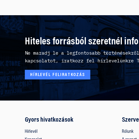
Hiteles forrásból szeretnél inf
Ne maradj le a legfontosabb történésekrő
kapcsolatot, iratkozz fel hírlevelünkre 
HÍRLEVÉL FELIRATKOZÁS
Gyors hivatkozások
Szerve
Hírlevél
Rólunk