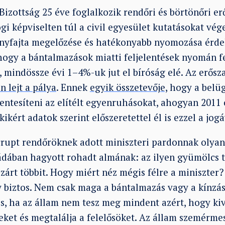
izottság 25 éve foglalkozik rendőri és börtönőri er
gi képviselten túl a civil egyesület kutatásokat vége
nyfajta megelőzése és hatékonyabb nyomozása érde
, hogy a bántalmazások miatti feljelentések nyomán 
 mindössze évi 1–4%-uk jut el bíróság elé. Az erősz
n lejt a pálya
. Ennek
egyik összetevője,
hogy a belü
entesíteni az elítélt egyenruhásokat, ahogyan 2011 
kikért adatok szerint előszeretettel él is ezzel a jogá
rrupt rendőröknek adott miniszteri pardonnak olyan
 ládában hagyott rohadt almának: az ilyen gyümölcs 
zárt többit. Hogy miért néz mégis félre a miniszter?
y biztos. Nem csak maga a bántalmazás vagy a kínzás
s, ha az állam nem tesz meg mindent azért, hogy kiv
ket és megtalálja a felelősöket. Az állam szemérme