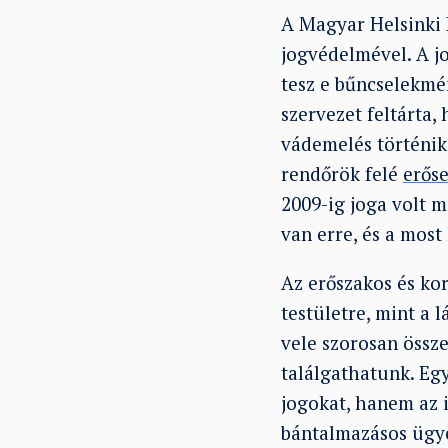
A Magyar Helsinki B
jogvédelmével. A jo
tesz e bűncselekmé
szervezet feltárta
vádemelés történik,
rendőrök felé
erőse
2009-ig joga volt m
van erre, és a most 
Az erőszakos és ko
testületre, mint a
vele szorosan össze
találgathatunk. Eg
jogokat, hanem az i
bántalmazásos ügye