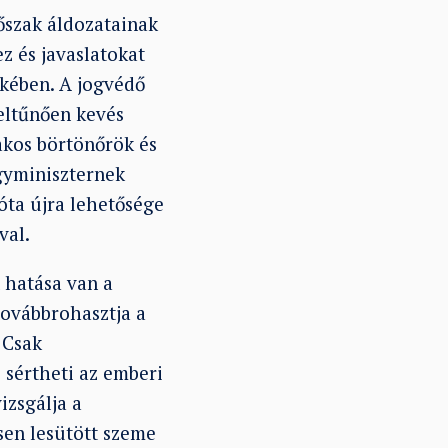
őszak áldozatainak
z és javaslatokat
kében. A jogvédő
feltűnően kevés
akos börtönőrök és
gyminiszternek
óta újra lehetősége
val.
 hatása van a
továbbrohasztja a
 Csak
 sértheti az emberi
izsgálja a
sen lesütött szeme