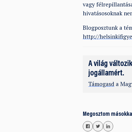
vagy félrepillantás
hivatásosoknak nem
Blogposztunk a tém
http://helsinkifig
A világ változi
jogállamért.
Támogasd
a Magy
Megosztom másokka