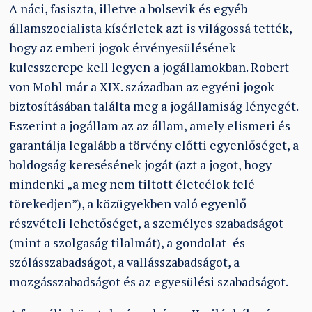
A náci, fasiszta, illetve a bolsevik és egyéb
államszocialista kísérletek azt is világossá tették,
hogy az emberi jogok érvényesülésének
kulcsszerepe kell legyen a jogállamokban. Robert
von Mohl már a XIX. században az egyéni jogok
biztosításában találta meg a jogállamiság lényegét.
Eszerint a jogállam az az állam, amely elismeri és
garantálja legalább a törvény előtti
egyenlőséget, a
boldogság keresésének jogát (azt a jogot, hogy
mindenki „a meg nem tiltott
életcélok felé
törekedjen”), a közügyekben való egyenlő
részvételi lehetőséget, a személyes
szabadságot
(mint a szolgaság tilalmát), a gondolat- és
szólásszabadságot, a
vallásszabadságot, a
mozgásszabadságot és az egyesülési szabadságot.