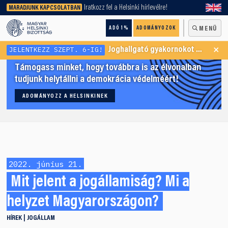
keresőnket!
Iratkozz fel a Helsinki hírlevélre!
MARADJUNK KAPCSOLATBAN
ADÓ 1%
ADOMÁNYOZOK
MENÜ
×
JELENTKEZZ SZEPT. 6-IG!
Joghallgató gyakornokot keresünk Menekültügyi Programunkba
Támogass minket, hogy továbbra is az élvonalban
tudjunk helytállni a demokrácia védelméért!
ADOMÁNYOZZ A HELSINKINEK
2022. június 21.
Mit jelent a jogállamiság? Mi a
helyzet Magyarországon?
HÍREK
JOGÁLLAM