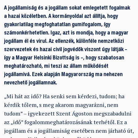
A jogállamiság és a jogállam sokat emlegetett fogalmak
a hazai közéletben. A kormányoldal azt állítja, hogy
gyakorlatilag megfoghatatlan gumifogalom, így
számonkérhetetlen. Igaz, azt is mondja, hogy a magyar
jogállam él és virul. Az ellenzék, különféle nemzetközi
szervezetek és hazai civil jogvédők viszont úgy látják –
így a Magyar Helsinki Bizottság is –, hogy szabatosan
meghatározható, mi teszi az állam működését
jogállamivá. Ezek alapján Magyarország ma nehezen
nevezhető jogállamnak.
„Mi hát az idő? Ha senki sem kérdezi, tudom; ha
kérdik tőlem, s meg akarom magyarázni, nem
tudom” – igyekezett Szent Ágoston megszabadulni
az „idő” fogalommeghatározásának terhétől. Ez a
jogállam és a jogállamiság esetében nem járható út,