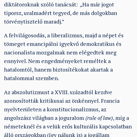
diktátoroknak szóló tanácsát: „Ha már jogot
tiporsz, uralmadért tegyed, de más dolgokban
törvénytisztelő maradj.”
A felvilágosodás, a liberalizmus, majd a népet és
tömeget emancipálni igyekvő demokratikus és
nacionalista mozgalmak nem elégedtek meg
ennyivel. Nem engedményeket reméltek a
hatalomtól, hanem biztosítékokat akartak a
hatalommal szemben.
Az abszolutizmust a XVIII. századtól kezdve
azonosították kritikusai az önkénnyel. Francia
nyelvterületen a konstitucionalizmus, az
angolszász világban a joguralom
(rule of law)
, míg a
németeknél és a velük erős kulturális kapcsolatban
álló országokban (így nálunk is) a jogállam