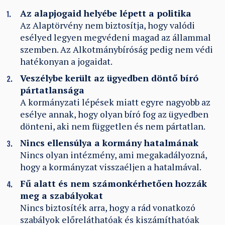
Az alapjogaid helyébe lépett a politika
Az Alaptörvény nem biztosítja, hogy valódi
esélyed legyen megvédeni magad az állammal
szemben. Az Alkotmánybíróság pedig nem védi
hatékonyan a jogaidat.
Veszélybe került az ügyedben döntő bíró
pártatlansága
A kormányzati lépések miatt egyre nagyobb az
esélye annak, hogy olyan bíró fog az ügyedben
dönteni, aki nem független és nem pártatlan.
Nincs ellensúlya a kormány hatalmának
Nincs olyan intézmény, ami megakadályozná,
hogy a kormányzat visszaéljen a hatalmával.
Fű alatt és nem számonkérhetően hozzák
meg a szabályokat
Nincs biztosíték arra, hogy a rád vonatkozó
szabályok előreláthatóak és kiszámíthatóak