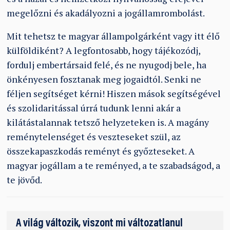
megelőzni és akadályozni a jogállamrombolást.
Mit tehetsz te magyar állampolgárként vagy itt élő
külföldiként? A legfontosabb, hogy tájékozódj,
fordulj embertársaid felé, és ne nyugodj bele, ha
önkényesen fosztanak meg jogaidtól. Senki ne
féljen segítséget kérni! Hiszen mások segítségével
és szolidaritással úrrá tudunk lenni akár a
kilátástalannak tetsző helyzeteken is. A magány
reménytelenséget és veszteseket szül, az
összekapaszkodás reményt és győzteseket. A
magyar jogállam a te reményed, a te szabadságod, a
te jövőd.
A világ változik, viszont mi változatlanul