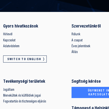
Gyors hivatkozások
Szervezetünkről
Hírlevél
Rólunk
Kapcsolat
A csapat
Adatvédelem
Éves jelentések
Állás
SWITCH TO ENGLISH
Tevékenységi területek
Segítség kérése
Jogállam
ÜGYMENET IN
KAPCSOLAT
Menekültek és külföldiek jogai
Fogvatartás és tisztességes eljárás
Támogasd a Helsinki