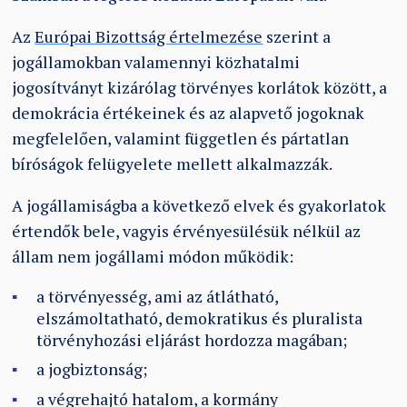
Az
Európai Bizottság értelmezése
szerint a
jogállamokban valamennyi közhatalmi
jogosítványt kizárólag törvényes korlátok között, a
demokrácia értékeinek és az alapvető jogoknak
megfelelően, valamint független és pártatlan
bíróságok felügyelete mellett alkalmazzák.
A jogállamiságba a következő elvek és gyakorlatok
értendők bele, vagyis érvényesülésük nélkül az
állam nem jogállami módon működik:
a törvényesség, ami az átlátható,
elszámoltatható, demokratikus és pluralista
törvényhozási eljárást hordozza magában;
a jogbiztonság;
a végrehajtó hatalom, a kormány