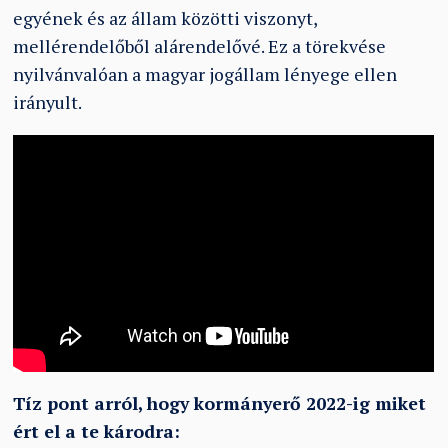
egyének és az állam közötti viszonyt,
mellérendelőből alárendelővé. Ez a törekvése
nyilvánvalóan a magyar jogállam lényege ellen
irányult.
Tíz pont arról, hogy kormányerő 2022-ig miket
ért el a te károdra: