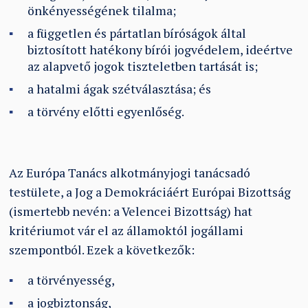
önkényességének tilalma;
a független és pártatlan bíróságok által
biztosított hatékony bírói jogvédelem, ideértve
az alapvető jogok tiszteletben tartását is;
a hatalmi ágak szétválasztása; és
a törvény előtti egyenlőség.
Az Európa Tanács alkotmányjogi tanácsadó
testülete, a Jog a Demokráciáért Európai Bizottság
(ismertebb nevén: a Velencei Bizottság) hat
kritériumot vár el az államoktól jogállami
szempontból. Ezek a következők:
a törvényesség,
a jogbiztonság,