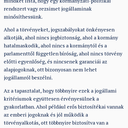
mindkét lista, hogy egy kormányzati-politikai
rendszert vagy rezsimet jogállaminak
minősíthessünk.
Ahol a törvényeket, jogszabályokat önkényesen
alkotják, ahol nincs jogbiztonság, ahol a kormány
hatalmaskodik, ahol nincs a kormánytól és a
parlamenttől független bíróság, ahol nincs törvény
előtti egyenlőség, és nincsenek garanciái az
alapjogoknak, ott bizonyosan nem lehet
jogállamról beszélni.
Az a tapasztalat, hogy többnyire ezek a jogállami
kritériumok együttesen érvényesülnek a
gyakorlatban. Ahol például erős biztosítékai vannak
az emberi jogoknak és jól működik a
törvényalkotás, ott többnyire biztosítva van a