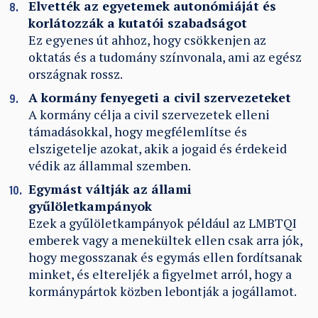
Elvették az egyetemek autonómiáját és
korlátozzák a kutatói szabadságot
Ez egyenes út ahhoz, hogy csökkenjen az
oktatás és a tudomány színvonala, ami az egész
országnak rossz.
A kormány fenyegeti a civil szervezeteket
A kormány célja a civil szervezetek elleni
támadásokkal, hogy megfélemlítse és
elszigetelje azokat, akik a jogaid és érdekeid
védik az állammal szemben.
Egymást váltják az állami
gyűlöletkampányok
Ezek a gyűlöletkampányok például az LMBTQI
emberek vagy a menekültek ellen csak arra jók,
hogy megosszanak és egymás ellen fordítsanak
minket, és eltereljék a figyelmet arról, hogy a
kormánypártok közben lebontják a jogállamot.