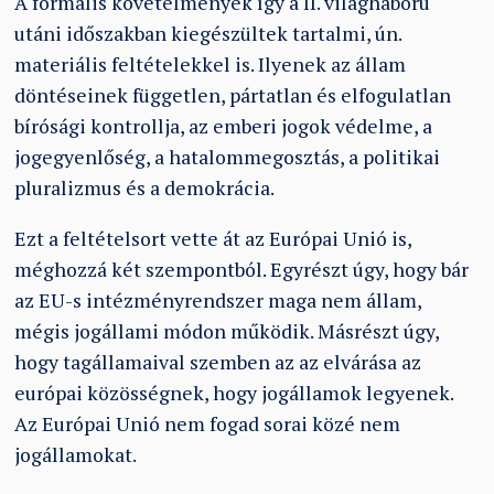
A formális követelmények így a II. világháború
utáni időszakban kiegészültek tartalmi, ún.
materiális feltételekkel is. Ilyenek az állam
döntéseinek független, pártatlan és elfogulatlan
bírósági kontrollja, az emberi jogok védelme, a
jogegyenlőség, a hatalommegosztás, a politikai
pluralizmus és a demokrácia.
Ezt a feltételsort vette át az Európai Unió is,
méghozzá két szempontból. Egyrészt úgy, hogy bár
az EU-s intézményrendszer maga nem állam,
mégis jogállami módon működik. Másrészt úgy,
hogy tagállamaival szemben az az elvárása az
európai közösségnek, hogy jogállamok legyenek.
Az Európai Unió nem fogad sorai közé nem
jogállamokat.