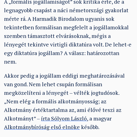
A „formális jogállamiságot” sok kritika érte, de a
legnagyobb csapást a náci németországi gyakorlat
mérte rá. A Harmadik Birodalom ugyanis sok
tekintetben formálisan megfelelt a jogállamokkal
szemben támasztott elvárásoknak, mégis a
lényegét tekintve virtigli diktatúra volt. De lehet-e
egy diktatúra jogállam? A válasz: határozottan
nem.
Akkor pedig a jogállam eddigi meghatározásával
van gond. Nem lehet csupán formálisan
megközelíteni a lényegét – vélték jogtudósok.
„Nem elég a formális alkotmányosság; az
Alkotmány értéktartalma az, ami élővé teszi az
Alkotmányt” –
írta Sólyom László
, a magyar
Alkotmánybíróság első elnöke
később.