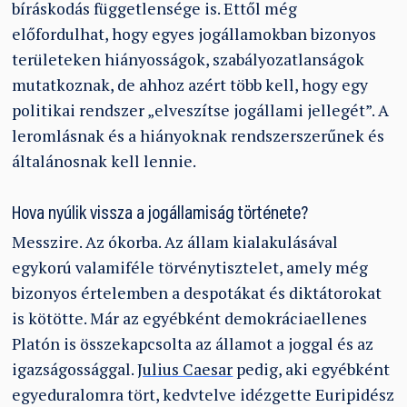
bíráskodás függetlensége is. Ettől még
előfordulhat, hogy egyes jogállamokban bizonyos
területeken hiányosságok, szabályozatlanságok
mutatkoznak, de ahhoz azért több kell, hogy egy
politikai rendszer „elveszítse jogállami jellegét”. A
leromlásnak és a hiányoknak rendszerszerűnek és
általánosnak kell lennie.
Hova nyúlik vissza a jogállamiság története?
Messzire. Az ókorba. Az állam kialakulásával
egykorú valamiféle törvénytisztelet, amely még
bizonyos értelemben a despotákat és diktátorokat
is kötötte. Már az egyébként demokráciaellenes
Platón is összekapcsolta az államot a joggal és az
igazságossággal.
Julius Caesar
pedig, aki egyébként
egyeduralomra tört, kedvtelve idézgette Euripidész