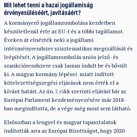
Mit lehet tenni a hazai jogállamiság
érvényesüléséért, javításáért?
A kormányerő jogállamrombolása kezdetben
készületlenül érte az EU-t és a többi tagállamot.
Éveken át elnézték neki a jogállami
intézményrendszer szisztematikus megszállását és
leépítését. A jogállamrombolás uniós jelző- és
szankciórendszere csak lassan indult be és bővült
ki. A magyar kormány lépései miatt indított
kötelezettségszegési eljárások nem érték el a
kívánt hatást. Az ún. 7. cikk szerinti eljárást bár az
Európai Parlament kezdeményezésére már 2018-
ban megindította, de a vége még most sem látható.
Elsősorban a lengyel és magyar tapasztalatok
indították arra az Európai Bizottságot, hogy 2020-