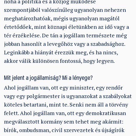
noha a politika és a közjog működése
szempontjából valószínűleg ugyanolyan nehezen
meghatározhatóak, mégis ugyanolyan magától
értetődőek, mint köznapi életünkben az idő vagy a
tér érzékelése. De tán a jogállam természete még
jobban hasonlít a levegőhöz vagy a szabadsághoz.
Leginkább a hiányát érezzük meg, és ha nincs,
akkor válik különösen fontossá, hogy legyen.
Mit jelent a jogállamiság? Mi a lényege?
Ahol jogállam van, ott egy miniszter, egy rendőr
vagy egy polgármester is ugyanazokat a szabályokat
köteles betartani, mint te. Senki nem áll a törvény
felett. Ahol jogállam van, ott egy demokratikusan
megválasztott kormány sem tehet meg akármit:
bírók, ombudsman, civil szervezetek és újságírók