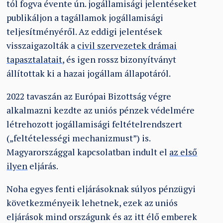
tól fogva évente ún. jogállamisági jelentéseket
publikáljon a tagállamok jogállamisági
teljesítményéről. Az eddigi jelentések
visszaigazolták a
civil szervezetek drámai
tapasztalatait
, és igen rossz bizonyítványt
állítottak ki a hazai jogállam állapotáról.
2022 tavaszán az Európai Bizottság végre
alkalmazni kezdte az uniós pénzek védelmére
létrehozott jogállamisági feltételrendszert
(„feltételességi mechanizmust”) is.
Magyarországgal kapcsolatban indult el
az első
ilyen
eljárás.
Noha egyes fenti eljárásoknak súlyos pénzügyi
következményeik lehetnek, ezek az uniós
eljárások mind országunk és az itt élő emberek