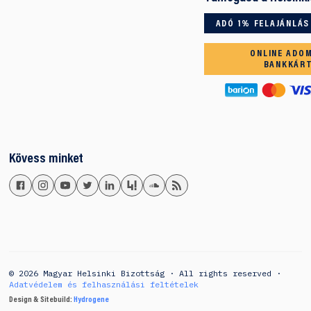
ADÓ 1% FELAJÁNLÁS
ONLINE ADO
BANKKÁR
Kövess minket
© 2026 Magyar Helsinki Bizottság · All rights reserved ·
Adatvédelem és felhasználási feltételek
Design & Sitebuild:
Hydrogene