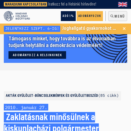
keresőnket!
Iratkozz fel a Helsinki hírlevélre!
MARADJUNK KAPCSOLATBAN
ADÓ 1%
ADOMÁNYOZOK
MENÜ
×
JELENTKEZZ SZEPT. 6-IG!
Joghallgató gyakornokot keresünk Menekültügyi Programunkba
Támogass minket, hogy továbbra is az élvonalban
tudjunk helytállni a demokrácia védelméért!
ADOMÁNYOZZ A HELSINKINEK
85 cikk
AKTÁK
GYŰLÖLET-BŰNCSELEKMÉNYEK ÉS GYŰLÖLETBESZÉD
2010. január 27.
Zaklatásnak minősülnek a
kiskunlacházi polgármester