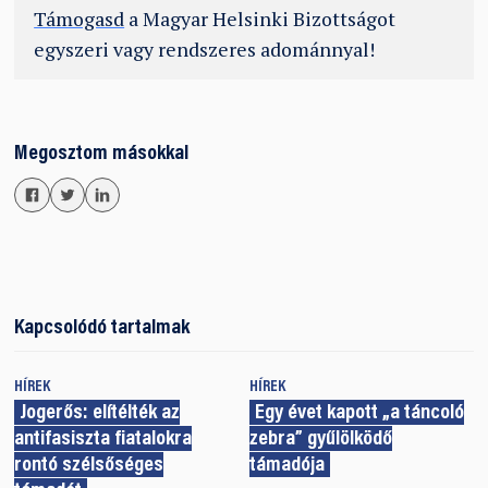
Támogasd
a Magyar Helsinki Bizottságot
egyszeri vagy rendszeres adománnyal!
Megosztom másokkal
Kapcsolódó tartalmak
HÍREK
HÍREK
Jogerős: elítélték az
Egy évet kapott „a táncoló
antifasiszta fiatalokra
zebra” gyűlölködő
rontó szélsőséges
támadója