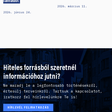
támadót
2026. március 11.
2026. június 24.
Hiteles forrásból szeretnél
információhoz jutni?
Ne maradj le a legfontosabb történésekről,
értesülj terveinkről. Tartsuk a kapcsolatot,
iratkozz fel hírlevelünkre Te is!
HÍRLEVÉL FELIRATKOZÁS