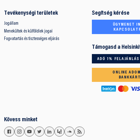
Tevékenységi területek
Segítség kérése
Jogállam
ÜGYMENET IN
KAPCSOLAT
Menekültek és külföldiek jogai
Fogvatartás és tisztességes eljárás
Támogasd a Helsinki
ADÓ 1% FELAJÁNLÁS
ONLINE ADO
BANKKÁR
Kövess minket