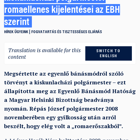
romaellenes kijelentései az EBH
szerint
HÍREK
ÜGYEINK
FOGVATARTÁS ÉS TISZTESSÉGES ELJÁRÁS
Translation is available for this
SWITCH TO
content
ENGLISH
Megsértette az egyenlő bánásmódról szóló
törvényt a kiskunlacházi polgármester – ezt
állapította meg az Egyenlő Bánásmód Hatóság
a Magyar Helsinki Bizottság beadványa
nyomán. Répás József polgármester 2008
novemberében egy gyilkosság után arról
beszélt, hogy elég volt a „romaerőszakból”.