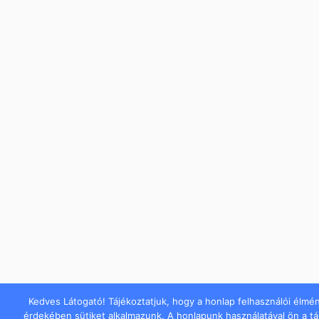
Kedves Látogató! Tájékoztatjuk, hogy a honlap felhasználói élmé
érdekében sütiket alkalmazunk. A honlapunk használatával ön a t