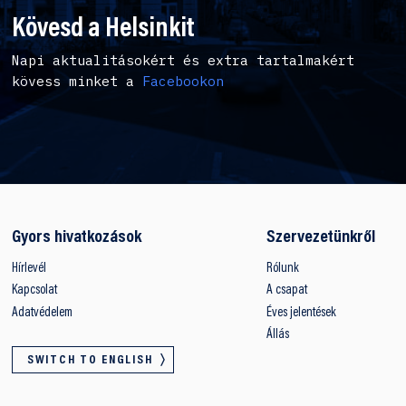
Kövesd a Helsinkit
Napi aktualitásokért és extra tartalmakért
kövess minket a
Facebookon
Gyors hivatkozások
Szervezetünkről
Hírlevél
Rólunk
Kapcsolat
A csapat
Adatvédelem
Éves jelentések
Állás
SWITCH TO ENGLISH