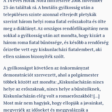
A 14 éves Horák Nóra holttestére 2008. november
23-án találtak rá. A brutális gyilkosság után a
településen szinte azonnal elterjedt pletykák
szerint három helyi roma fiatal erőszakolta és ölte
meg a diáklányt. Az országos rendőrfőkapitány nem
sokkal a gyilkosság után azt mondta, hogy kizárt a
három roma fiatal bűnössége, és később a rendőrség
őrizetbe vett egy kiskunlacházi fiatalembert, aki
ellen számos bizonyíték szólt.
A gyilkosságot követően az önkormányzat
demonstrációt szervezett, ahol a polgármester
többek között azt mondta: „Kiskunlacházán nincs
helye az erőszaknak, nincs helye a bűnözőknek,
Kiskunlacházán elég volt a romaerőszakból! […]
Most már nem hagyjuk, hogy ellopják a javainkat,
megverjék az időseket és meggyalázzák a