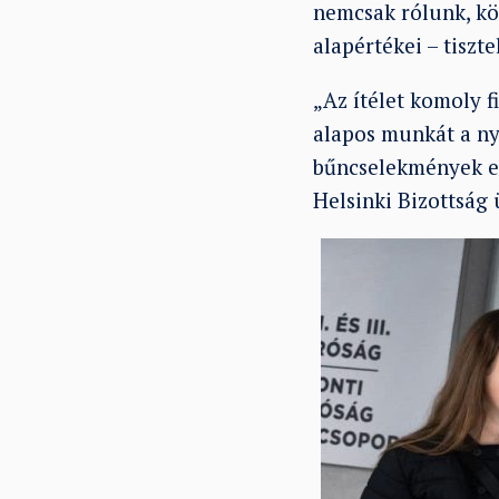
nemcsak rólunk, köz
alapértékei – tiszt
„Az ítélet komoly 
alapos munkát a ny
bűncselekmények es
Helsinki Bizottság