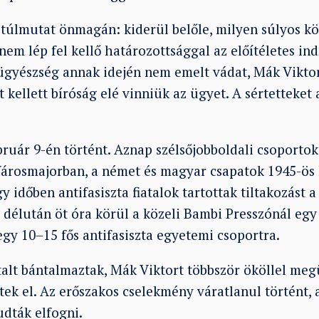
 túlmutat önmagán: kiderül belőle, milyen súlyos 
 nem lép fel kellő határozottsággal az előítéletes in
ügyészség annak idején nem emelt vádat, Mák Viktor
kellett bíróság elé vinniük az ügyet. A sértetteket
ruár 9-én történt. Aznap szélsőjobboldali csoportok
Városmajorban, a német és magyar csapatok 1945-ös k
y időben antifasiszta fiatalok tartottak tiltakozást a
 délután öt óra körül a közeli Bambi Presszónál egy
gy 10–15 fős antifasiszta egyetemi csoportra.
talt bántalmaztak, Mák Viktort többször ököllel meg
tek el. Az erőszakos cselekmény váratlanul történt,
dták elfogni.