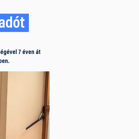
madót
égével 7 éven át
ben.