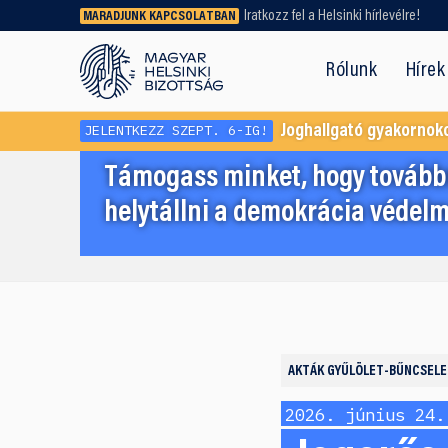
Iratkozz fel a Helsinki hírlevélre!
MARADJUNK KAPCSOLATBAN
Régebbi tartalmat vagy
dokumentumot keresel? Használd a
Rólunk
Hírek
keresőnket!
JELENTKEZZ SZEPT. 6-IG!
Joghallgató gyakornok
Támogass minket, hogy továbbr
helytállni a demokrácia védelm
AKTÁK
GYŰLÖLET-BŰNCSELE
2026. június 24.