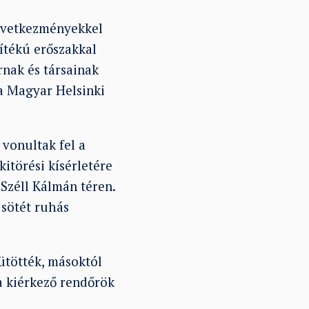
következményekkel
dítékú erőszakkal
nak és társainak
 a Magyar Helsinki
 vonultak fel a
itörési kísérletére
 Széll Kálmán téren.
 sötét ruhás
ütötték, másoktól
 a kiérkező rendőrök