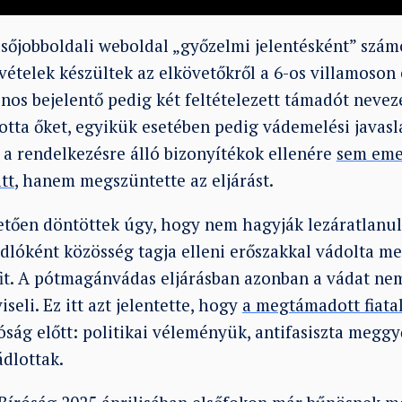
őjobboldali weboldal „győzelmi jelentésként” számo
ételek készültek az elkövetőkről a 6-os villamoson 
nos bejelentő pedig két feltételezett támadót nevez
tta őket, egyikük esetében pedig vádemelési javasla
a rendelkezésre álló bizonyítékok ellenére
sem emel
tt
, hanem megszüntette az eljárást.
vetően döntöttek úgy, hogy nem hagyják lezáratlanu
lóként közösség tagja elleni erőszakkal vádolta me
rfit. A pótmagánvádas eljárásban azonban a vádat ne
seli. Ez itt azt jelentette, hogy
a megtámadott fiatal
óság előtt: politikai véleményük, antifasiszta megg
ádlottak.