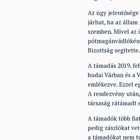
Az ügy jelentősége
járhat, ha az állam
szemben. Mivel az 
pótmagánvádlóként 
Bizottság segítette.
A támadás 2019. feb
budai Várban és a 
emlékezve. Ezzel eg
A rendezvény után,
társaság rátámadt e
A támadók több fia
pedig zászlókat vet
a támadókat nem tu