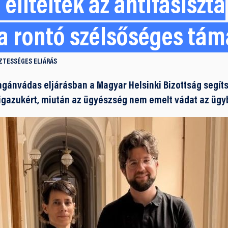
 elítélték az antifasiszta
ra rontó szélsőséges tá
ZTESSÉGES ELJÁRÁS
gánvádas eljárásban a Magyar Helsinki Bizottság segíts
 igazukért, miután az ügyészség nem emelt vádat az ügy