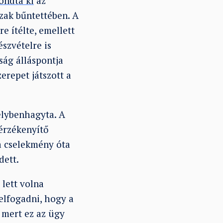
ondta ki
az
szak bűntettében. A
e ítélte, emellett
észvételre is
ság álláspontja
erepet játszott a
elybenhagyta. A
érzékenyítő
 a cselekmény óta
dett.
lett volna
elfogadni, hogy a
 mert ez az ügy