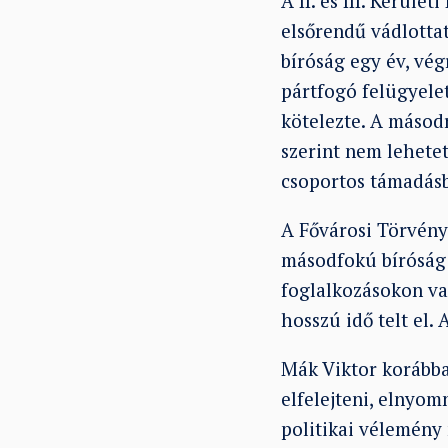
A II. és III. Kerüle
elsőrendű vádlottat
bíróság egy év, vég
pártfogó felügyelet
kötelezte. A másodr
szerint nem lehetet
csoportos támadás
A Fővárosi Törvény
másodfokú bíróság 
foglalkozásokon val
hosszú idő telt el.
Mák Viktor korábba
elfelejteni, elnyo
politikai vélemény 