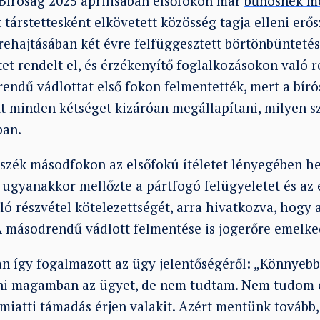
ti Bíróság 2025 áprilisában elsőfokon már
bűnösnek m
 társtettesként elkövetett közösség tagja elleni erő
rehajtásában két évre felfüggesztett börtönbüntetésr
et rendelt el, és érzékenyítő foglalkozásokon való r
endű vádlottat első fokon felmentették, mert a bíró
t minden kétséget kizáróan megállapítani, milyen sz
ban.
szék másodfokon az elsőfokú ítéletet lényegében h
ugyanakkor mellőzte a pártfogó felügyeletet és az 
ó részvétel kötelezettségét, arra hivatkozva, hogy
 A másodrendű vádlott felmentése is jogerőre emelke
n így fogalmazott az ügy jelentőségéről: „Könnyebb 
mni magamban az ügyet, de nem tudtam. Nem tudom 
miatti támadás érjen valakit. Azért mentünk tovább,