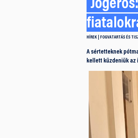
Jogerős:
fiatalok
HÍREK
FOGVATARTÁS ÉS TIS
A sértetteknek pótma
kellett küzdeniük az