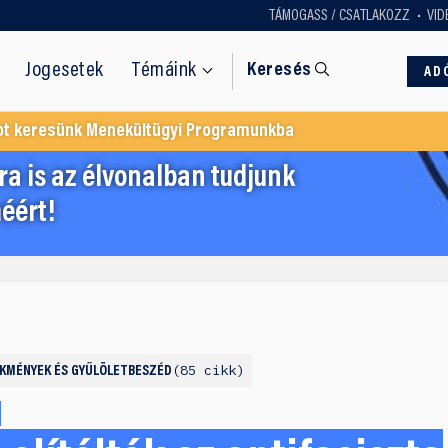
TÁMOGASS / CSATLAKOZZ
VID
Jogesetek
Témáink
Keresés
AD
ot keresünk Menekültügyi Programunkba
a is az élvonalban tudjunk
éért!
85 cikk
KMÉNYEK ÉS GYŰLÖLETBESZÉD