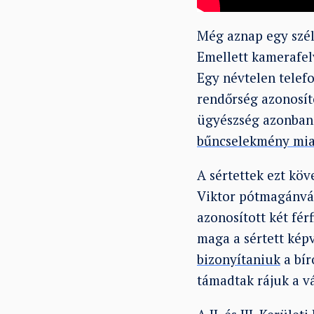
Még aznap egy széls
Emellett kamerafelv
Egy névtelen telefo
rendőrség azonosíto
ügyészség azonban 
bűncselekmény mia
A sértettek ezt kö
Viktor pótmagánvád
azonosított két fé
maga a sértett képvi
bizonyítaniuk
a bír
támadtak rájuk a v