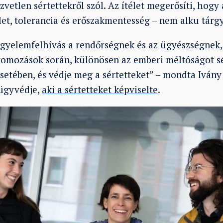
vetlen sértettekről szól. Az ítélet megerősíti, hog
elet, tolerancia és erőszakmentesség – nem alku tárg
figyelemfelhívás a rendőrségnek és az ügyészségnek
omozások során, különösen az emberi méltóságot s
etében, és védje meg a sértetteket” – mondta Ivány
 ügyvédje,
aki a sértetteket képviselte
.