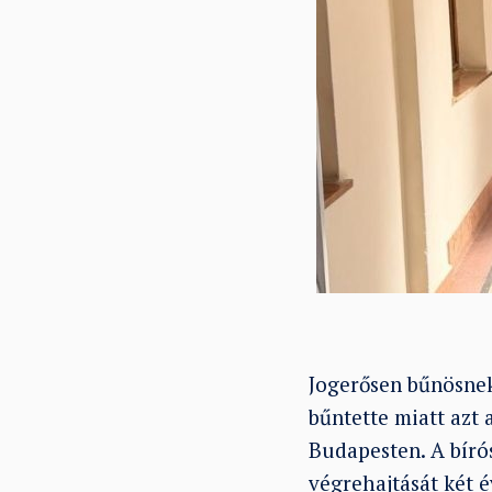
Jogerősen bűnösnek
bűntette miatt azt a
Budapesten. A bíró
végrehajtását két é