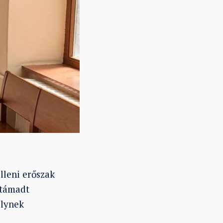
lleni erőszak
a támadt
elynek