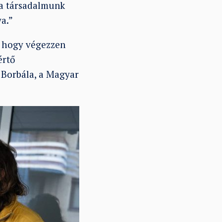
y a társadalmunk
ya.”
, hogy végezzen
értő
 Borbála, a Magyar