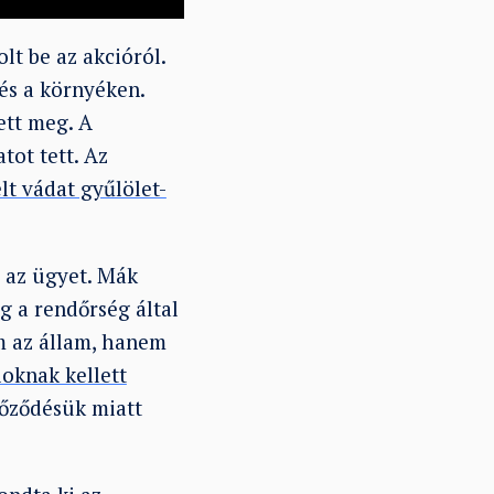
lt be az akcióról.
és a környéken.
ett meg. A
tot tett. Az
t vádat gyűlölet-
l az ügyet. Mák
g a rendőrség által
m az állam, hanem
oknak kellett
yőződésük miatt