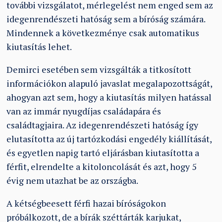
további vizsgálatot, mérlegelést nem enged sem az
idegenrendészeti hatóság sem a bíróság számára.
Mindennek a következménye csak automatikus
kiutasítás lehet.
Demirci esetében sem vizsgálták a titkosított
információkon alapuló javaslat megalapozottságát,
ahogyan azt sem, hogy a kiutasítás milyen hatással
van az immár nyugdíjas családapára és
családtagjaira. Az idegenrendészeti hatóság így
elutasította az új tartózkodási engedély kiállítását,
és egyetlen napig tartó eljárásban kiutasította a
férfit, elrendelte a kitoloncolását és azt, hogy 5
évig nem utazhat be az országba.
A kétségbeesett férfi hazai bíróságokon
próbálkozott, de a bírák széttárták karjukat,