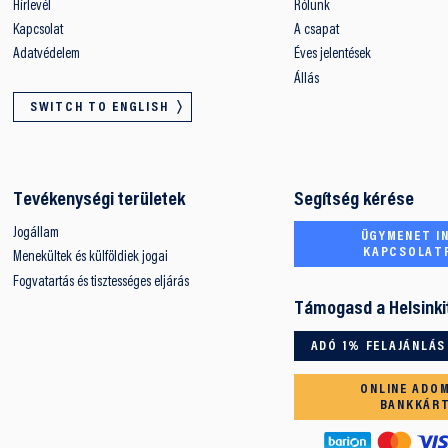
Hírlevél
Rólunk
Kapcsolat
A csapat
Adatvédelem
Éves jelentések
Állás
SWITCH TO ENGLISH
Tevékenységi területek
Segítség kérése
Jogállam
ÜGYMENET IN
KAPCSOLAT
Menekültek és külföldiek jogai
Fogvatartás és tisztességes eljárás
Támogasd a Helsinki
ADÓ 1% FELAJÁNLÁS
ONLINE ADO
BANKKÁR