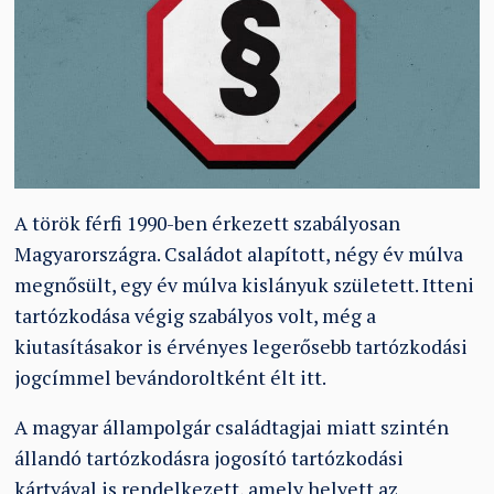
A török férfi 1990-ben érkezett szabályosan
Magyarországra. Családot alapított, négy év múlva
megnősült, egy év múlva kislányuk született. Itteni
tartózkodása végig szabályos volt, még a
kiutasításakor is érvényes legerősebb tartózkodási
jogcímmel bevándoroltként élt itt.
A magyar állampolgár családtagjai miatt szintén
állandó tartózkodásra jogosító tartózkodási
kártyával is rendelkezett, amely helyett az