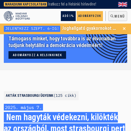
keresőnket!
Iratkozz fel a Helsinki hírlevélre!
MARADJUNK KAPCSOLATBAN
ADÓ 1%
ADOMÁNYOZOK
MENÜ
×
JELENTKEZZ SZEPT. 6-IG!
Joghallgató gyakornokot keresünk Menekültügyi Programunkba
Támogass minket, hogy továbbra is az élvonalban
tudjunk helytállni a demokrácia védelméért!
ADOMÁNYOZZ A HELSINKINEK
125 cikk
AKTÁK
STRASBOURGI ÜGYEINK
2025. május 7.
Nem hagyták védekezni, kilökték
az országból, most strasbourgi pert