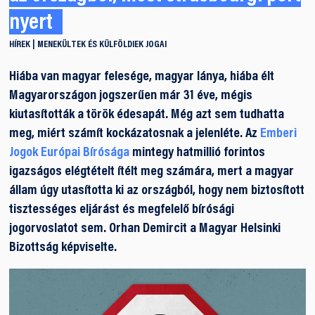
nyert
HÍREK
MENEKÜLTEK ÉS KÜLFÖLDIEK JOGAI
Hiába van magyar felesége, magyar lánya, hiába élt
Magyarországon jogszerűen már 31 éve, mégis
kiutasították a török édesapát. Még azt sem tudhatta
meg, miért számít kockázatosnak a jelenléte. Az
Emberi
Jogok Európai Bírósága
mintegy hatmillió forintos
igazságos elégtételt ítélt meg számára, mert a magyar
állam úgy utasította ki az országból, hogy nem biztosított
tisztességes eljárást és megfelelő bírósági
jogorvoslatot sem. Orhan Demircit a Magyar Helsinki
Bizottság képviselte.