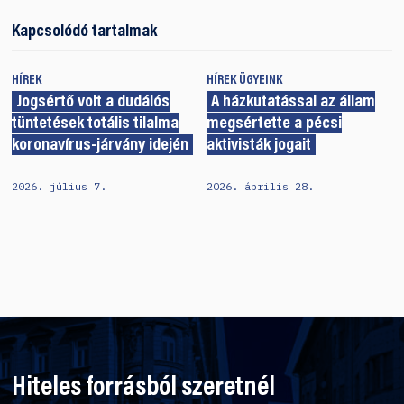
Kapcsolódó tartalmak
HÍREK
HÍREK
ÜGYEINK
Jogsértő volt a dudálós
A házkutatással az állam
tüntetések totális tilalma
megsértette a pécsi
koronavírus-járvány idején
aktivisták jogait
2026. július 7.
2026. április 28.
Hiteles forrásból szeretnél