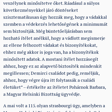
veszélynek minősítetve őket. Ráadásul a súlyos
következményekkel járó döntéseket
szisztematikusan úgy hozzák meg, hogy a vádakkal
szemben a védekezés lehetőségének a minimumát
sem biztosítják. Még büntetőeljárásban sem
hozható ítélet anélkül, hogy a vádlott megismerje
az ellene felhozott vádakat és bizonyítékokat,
ehhez még akkor is joga van, ha a bizonyítékok
minősített adatok. A mostani ítélet hozzásegít
ahhoz, hogy ez az alapvető biztosíték mindenkit
megillessen; Demirci családot pedig, reméljük,
ahhoz, hogy végre újra itt folytassák a családi
életüket” – értékelte az ítéletet Pohárnok Barbara,
a Magyar Helsinki Bizottság ügyvédje.
A mai volt a 115. olyan strasbourgi ügy, amelyben a