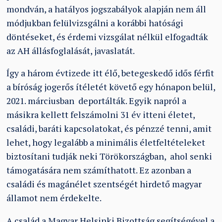
mondván, a hatályos jogszabályok alapján nem áll
módjukban felülvizsgálni a korábbi hatósági
döntéseket, és érdemi vizsgálat nélkül elfogadták
az AH állásfoglalását, javaslatát.
Így a három évtizede itt élő, betegeskedő idős férfit
a bíróság jogerős ítéletét követő egy hónapon belül,
2021. márciusban deportálták. Egyik napról a
másikra kellett felszámolni 31 év itteni életet,
családi, baráti kapcsolatokat, és pénzzé tenni, amit
lehet, hogy legalább a minimális életfeltételeket
biztosítani tudják neki Törökországban, ahol senki
támogatására nem számíthatott. Ez azonban a
családi és magánélet szentségét hirdető magyar
államot nem érdekelte.
A család a Magyar Helsinki Bizottság segítségével a