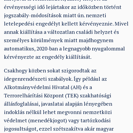
érvényességi idő lejártakor az időközben történt
jogszabály-módosítások miatt ún. nemzeti
letelepedési engedélyt kellett kérvényeznie. Mivel
annak kiállítása a változatlan családi helyzet és
személyes körülmények miatt majdhogynem
automatikus, 2020-ban a legnagyobb nyugalommal
kérvényezte az engedély kiállítását.
Csakhogy közben sokat szigorodtak az
idegenrendészeti szabályok. Így például az
Alkotmányvédelmi Hivatal (AH) és a
Terrorelhárítási Központ (TEK) szakhatósági
állásfoglalásai, javaslatai alapján lényegében
indoklás nélkül lehet megvonni nemzetközi
védelmet (menedékjogot) vagy tartózkodási
jogosultságot, ezzel szétszakítva akár magyar