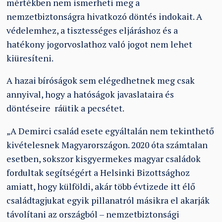
mértékben nem ismerheti meg a
nemzetbiztonságra hivatkozó döntés indokait. A
védelemhez, a tisztességes eljáráshoz és a
hatékony jogorvoslathoz való jogot nem lehet
kiüresíteni.
A hazai bíróságok sem elégedhetnek meg csak
annyival, hogy a hatóságok javaslataira és
döntéseire ráütik a pecsétet.
„A Demirci család esete egyáltalán nem tekinthető
kivételesnek Magyarországon. 2020 óta számtalan
esetben, sokszor kisgyermekes magyar családok
fordultak segítségért a Helsinki Bizottsághoz
amiatt, hogy külföldi, akár több évtizede itt élő
családtagjukat egyik pillanatról másikra el akarják
távolítani az országból – nemzetbiztonsági