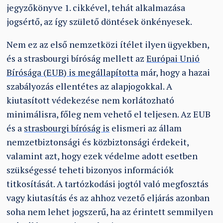
jegyzőkönyve 1. cikkével, tehát alkalmazása
jogsértő, az így születő döntések önkényesek.
Nem ez az első nemzetközi ítélet ilyen ügyekben,
és a strasbourgi bíróság mellett az
Európai Unió
Bírósága (EUB) is megállapította
már, hogy a hazai
szabályozás ellentétes az alapjogokkal. A
kiutasított védekezése nem korlátozható
minimálisra, főleg nem vehető el teljesen. Az EUB
és a
strasbourgi bíróság is
elismeri az állam
nemzetbiztonsági és közbiztonsági érdekeit,
valamint azt, hogy ezek védelme adott esetben
szükségessé teheti bizonyos információk
titkosítását. A tartózkodási jogtól való megfosztás
vagy kiutasítás és az ahhoz vezető eljárás azonban
soha nem lehet jogszerű, ha az érintett semmilyen