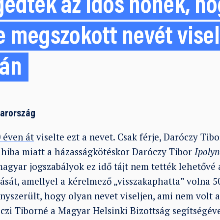
edték az idős nőnek, ho
 megszokott nevét viselj
tán
yarország
 éven át
viselte ezt a nevet. Csak férje, Daróczy Tibo
y hiba miatt a házasságkötéskor Daróczy Tibor
Ipolyn
agyar jogszabályok ez idő tájt nem tették lehetővé 
sát, amellyel a kérelmező „visszakaphatta” volna 50
ényszerült, hogy olyan nevet viseljen, ami nem volt 
czi Tiborné a Magyar Helsinki Bizottság segítségéve