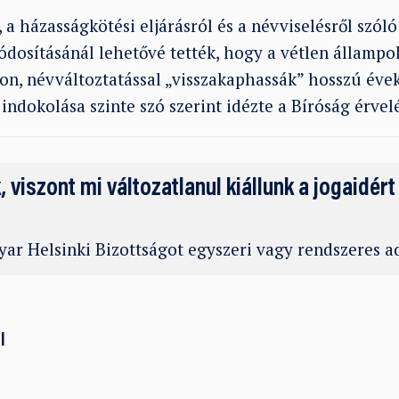
a házasságkötési eljárásról és a névviselésről szól
ódosításánál lehetővé tették, hogy a vétlen állampo
on, névváltoztatással „visszakaphassák” hosszú évek
indokolása szinte szó szerint idézte a Bíróság érvelé
k, viszont mi változatlanul kiállunk a jogaidért
ar Helsinki Bizottságot egyszeri vagy rendszeres 
l