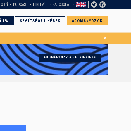
EO
PODCAST
HÍRLEVÉL
KAPCSOLAT
Ó 1%
SEGÍTSÉGET KÉREK
ADOMÁNYOZOK
×
ADOMÁNYOZZ A HELSINKINEK