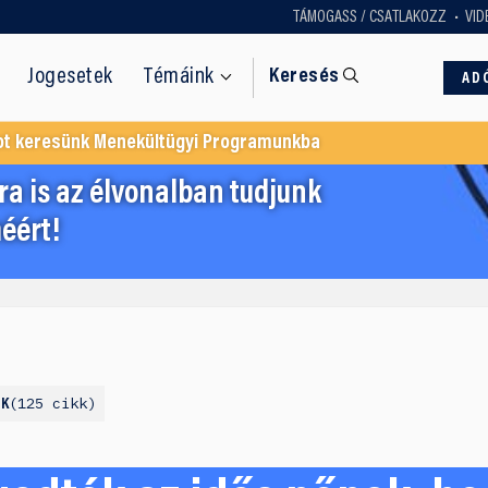
TÁMOGASS / CSATLAKOZZ
VID
Jogesetek
Témáink
Keresés
AD
ot keresünk Menekültügyi Programunkba
a is az élvonalban tudjunk
éért!
125 cikk
NK