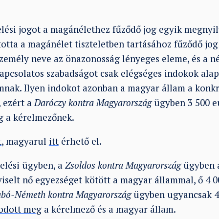
.
elési jogot a magánélethez fűződő jog egyik megnyi
otta a magánélet tiszteletben tartásához fűződő jog 
 személy neve az önazonosság lényeges eleme, és a n
apcsolatos szabadságot csak elégséges indokok alap
amnak. Ilyen indokot azonban a magyar állam a kon
 ezért a
Daróczy kontra Magyarország
ügyben 3 500 e
eg a kérelmezőnek.
t
, magyarul
itt
érhető el.
elési ügyben, a
Zsoldos kontra Magyarország
ügyben a
viselt nő egyezséget kötött a magyar állammal, ő 4 
abó-Németh kontra Magyarország
ügyben ugyancsak 4
podott meg
a kérelmező és a magyar állam.