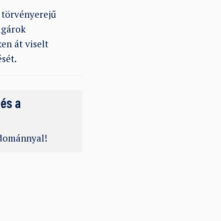
ó törvényerejű
lgárok
en át viselt
sét.
 és a
adománnyal!