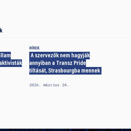
k
HÍREK
állam
A szervezők nem hagyják
aktivisták
annyiban a Transz Pride
tiltását, Strasbourgba mennek
2026. március 24.