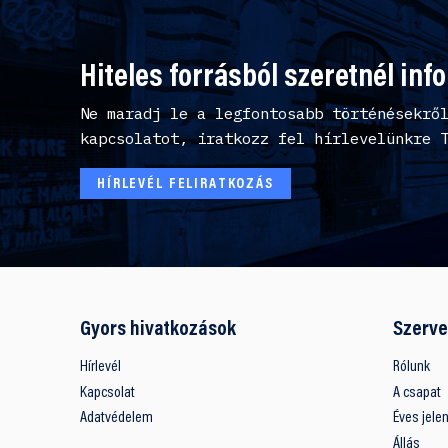
Hiteles forrásból szeretnél inf
Ne maradj le a legfontosabb történésekrő
kapcsolatot, iratkozz fel hírlevelünkre 
HÍRLEVÉL FELIRATKOZÁS
Gyors hivatkozások
Szerve
Hírlevél
Rólunk
Kapcsolat
A csapat
Adatvédelem
Éves jele
Állás