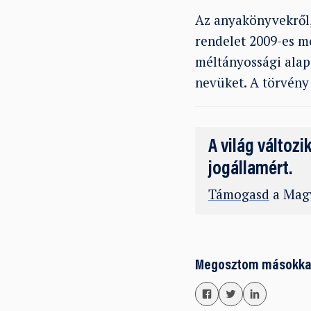
Az anyakönyvekről, 
rendelet 2009-es m
méltányossági alap
nevüket. A törvény 
A világ változi
jogállamért.
Támogasd
a Magy
Megosztom másokka