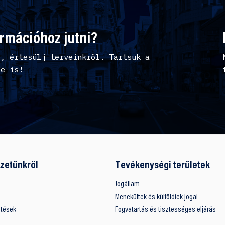
ormációhoz jutni?
l, értesülj terveinkről. Tartsuk a
Te is!
zetünkről
Tevékenységi területek
Jogállam
Menekültek és külföldiek jogai
ntések
Fogvatartás és tisztességes eljárás