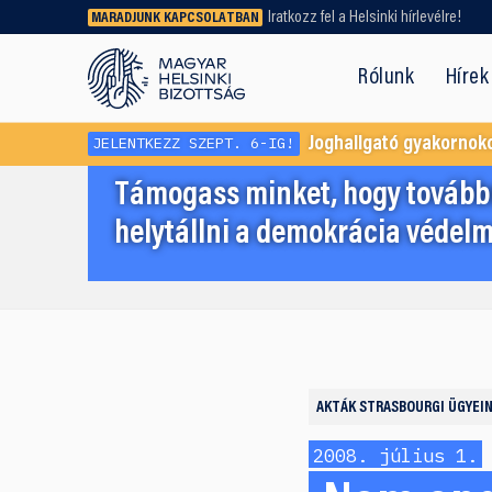
Iratkozz fel a Helsinki hírlevélre!
MARADJUNK KAPCSOLATBAN
Régebbi tartalmat vagy
dokumentumot keresel? Használd a
Rólunk
Hírek
keresőnket!
JELENTKEZZ SZEPT. 6-IG!
Joghallgató gyakornok
Támogass minket, hogy továbbr
helytállni a demokrácia védelm
AKTÁK
STRASBOURGI ÜGYEI
2008. július 1.