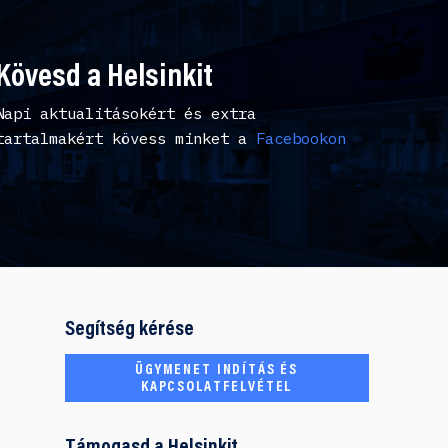
Kövesd a Helsinkit
Napi aktualitásokért és extra
tartalmakért kövess minket a
Facebookon
Segítség kérése
ÜGYMENET INDÍTÁS ÉS
KAPCSOLATFELVÉTEL
Támogasd a Helsinkit