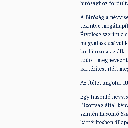
bírósághoz fordult
A Bíróság a névvis
tekintve megállapít
Érvelése szerint a
megválasztásával k
korlátoznia az áll
tudott megnevezni,
kártérítést ítélt m
Az ítélet angolul
it
Egy hasonló névvis
Bizottság által kép
szintén hasonló
Sz
kártérítésben
álla