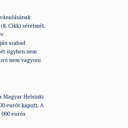
lvánulásának
(8. Cikk) sérelmét.
év
ján szabad
krét ügyben nem
uró nem vagyoni
 Magyar Helsinki
000 eurót
kapott
. A
 000 eurós