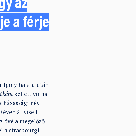
gy az
e a férje
r Ipoly halála után
éként
kellett volna
a házassági név
 éven át viselt
az övé a megelőző
l a strasbourgi