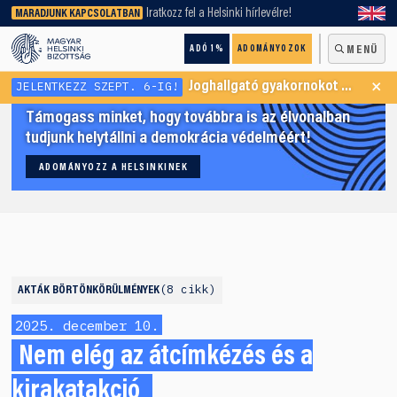
keresőnket!
Iratkozz fel a Helsinki hírlevélre!
MARADJUNK KAPCSOLATBAN
ADÓ 1%
ADOMÁNYOZOK
MENÜ
×
JELENTKEZZ SZEPT. 6-IG!
Joghallgató gyakornokot keresünk Menekültügyi Programunkba
Támogass minket, hogy továbbra is az élvonalban
tudjunk helytállni a demokrácia védelméért!
ADOMÁNYOZZ A HELSINKINEK
8 cikk
AKTÁK
BÖRTÖNKÖRÜLMÉNYEK
2025. december 10.
Nem elég az átcímkézés és a
kirakatakció