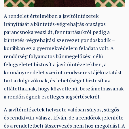
A rendelet értelmében a javítóintézetek
irányítását a büntetés-végrehajtás országos
parancsnoka veszi át, fenntartásukról pedig a
büntetés-végrehajtási szervezet gondoskodik –
korábban ez a gyermekvédelem feladata volt. A
rendőrség folyamatos bűnmegelőzési célú
felügyeletet biztosít a javítóintézetekben, a
kormányrendelet szerint rendszeres tájékoztatást
tart a dolgozóknak, és lehetőséget biztosít az
ellátottaknak, hogy közvetlenül beszámolhassanak
a rendőrségnek esetleges jogsértésekről.
A javítóintézetek helyzete valóban súlyos, sürgős
és rendkívüli választ kíván, de a rendőrök jelenléte
és a rendeletbeli átszervezés nem hoz megoldást. A