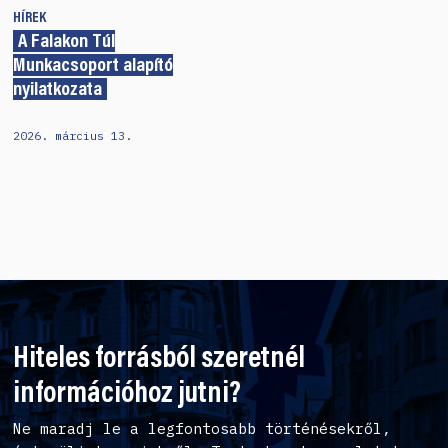
HÍREK
A Falakon Túl
Munkacsoport alapító
nyilatkozata
2026. március 13.
Hiteles forrásból szeretnél
információhoz jutni?
Ne maradj le a legfontosabb történésekről,