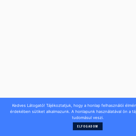
Kedves Látogató! Tájékoztatjuk, hogy a honlap felhasználói élmé
érdekében sütiket alkalmazunk. A honlapunk használatával ön a t
tudomásul veszi.
ELFOGADOM