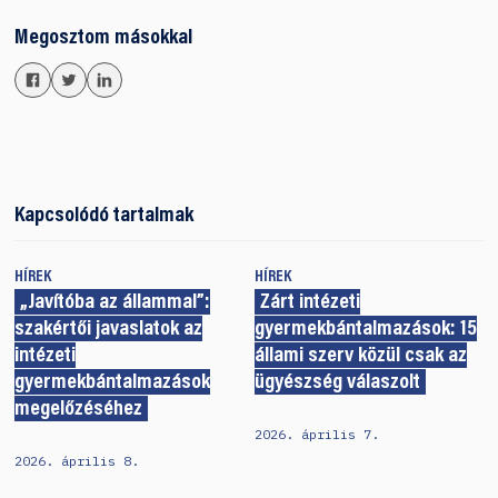
Megosztom másokkal
Kapcsolódó tartalmak
HÍREK
HÍREK
„Javítóba az állammal”:
Zárt intézeti
szakértői javaslatok az
gyermekbántalmazások: 15
intézeti
állami szerv közül csak az
gyermekbántalmazások
ügyészség válaszolt
megelőzéséhez
2026. április 7.
2026. április 8.