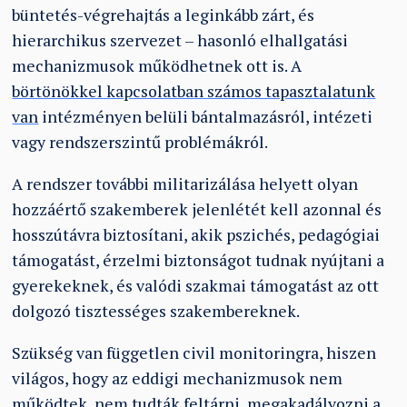
büntetés-végrehajtás a leginkább zárt, és
hierarchikus szervezet – hasonló elhallgatási
mechanizmusok működhetnek ott is. A
börtönökkel kapcsolatban számos tapasztalatunk
van
intézményen belüli bántalmazásról, intézeti
vagy rendszerszintű problémákról.
A rendszer további militarizálása helyett olyan
hozzáértő szakemberek jelenlétét kell azonnal és
hosszútávra biztosítani, akik pszichés, pedagógiai
támogatást, érzelmi biztonságot tudnak nyújtani a
gyerekeknek, és valódi szakmai támogatást az ott
dolgozó tisztességes szakembereknek.
Szükség van független civil monitoringra, hiszen
világos, hogy az eddigi mechanizmusok nem
működtek, nem tudták feltárni, megakadályozni a