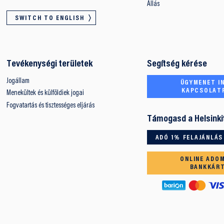
Állás
SWITCH TO ENGLISH
Tevékenységi területek
Segítség kérése
Jogállam
ÜGYMENET IN
KAPCSOLAT
Menekültek és külföldiek jogai
Fogvatartás és tisztességes eljárás
Támogasd a Helsinki
ADÓ 1% FELAJÁNLÁS
ONLINE ADO
BANKKÁR