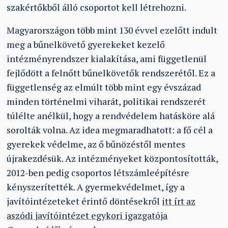
szakértőkből álló csoportot kell létrehozni.
Magyarországon több mint 130 évvel ezelőtt indult
meg a bűnelkövető gyerekeket kezelő
intézményrendszer kialakítása, ami függetlenül
fejlődött a felnőtt bűnelkövetők rendszerétől. Ez a
függetlenség az elmúlt több mint egy évszázad
minden történelmi viharát, politikai rendszerét
túlélte anélkül, hogy a rendvédelem hatásköre alá
sorolták volna. Az idea megmaradhatott: a fő cél a
gyerekek védelme, az ő bűnözéstől mentes
újrakezdésük. Az intézményeket központosították,
2012-ben pedig csoportos létszámleépítésre
kényszerítették. A gyermekvédelmet, így a
javítóintézeteket érintő döntésekről
itt írt az
aszódi javítóintézet egykori igazgatója