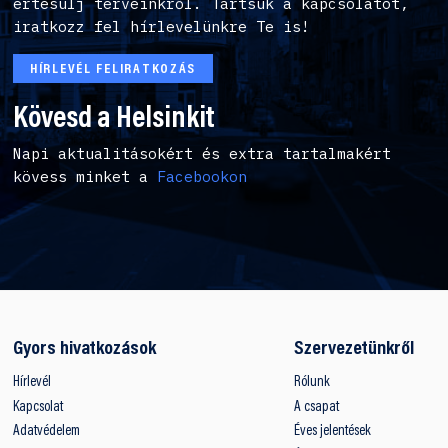
értesülj terveinkről. Tartsuk a kapcsolatot,
iratkozz fel hírlevelünkre Te is!
HÍRLEVÉL FELIRATKOZÁS
Kövesd a Helsinkit
Napi aktualitásokért és extra tartalmakért
kövess minket a
Facebookon
Gyors hivatkozások
Szervezetünkről
Hírlevél
Rólunk
Kapcsolat
A csapat
Adatvédelem
Éves jelentések