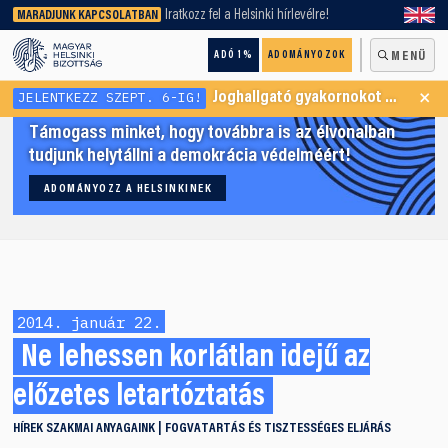
keresőnket!
Iratkozz fel a Helsinki hírlevélre!
MARADJUNK KAPCSOLATBAN
ADÓ 1%
ADOMÁNYOZOK
MENÜ
×
JELENTKEZZ SZEPT. 6-IG!
Joghallgató gyakornokot keresünk Menekültügyi Programunkba
Támogass minket, hogy továbbra is az élvonalban
tudjunk helytállni a demokrácia védelméért!
ADOMÁNYOZZ A HELSINKINEK
2014. január 22.
Ne lehessen korlátlan idejű az
előzetes letartóztatás
HÍREK
SZAKMAI ANYAGAINK
FOGVATARTÁS ÉS TISZTESSÉGES ELJÁRÁS