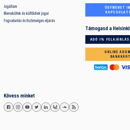
Jogállam
ÜGYMENET IN
KAPCSOLAT
Menekültek és külföldiek jogai
Fogvatartás és tisztességes eljárás
Támogasd a Helsinki
ADÓ 1% FELAJÁNLÁS
ONLINE ADO
BANKKÁR
Kövess minket