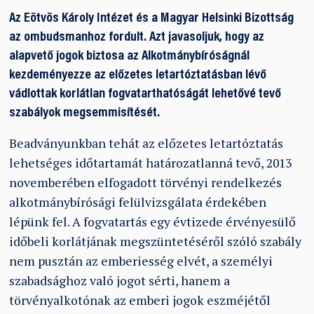
Az Eötvös Károly Intézet és a Magyar Helsinki Bizottság
az ombudsmanhoz fordult. Azt javasoljuk, hogy az
alapvető jogok biztosa az Alkotmánybíróságnál
kezdeményezze az előzetes letartóztatásban lévő
vádlottak korlátlan fogvatarthatóságát lehetővé tevő
szabályok megsemmisítését.
Beadványunkban tehát az előzetes letartóztatás
lehetséges időtartamát határozatlanná tevő, 2013
novemberében elfogadott törvényi rendelkezés
alkotmánybírósági felülvizsgálata érdekében
lépünk fel. A fogvatartás egy évtizede érvényesülő
időbeli korlátjának megszüntetéséről szóló szabály
nem pusztán az emberiesség elvét, a személyi
szabadsághoz való jogot sérti, hanem a
törvényalkotónak az emberi jogok eszméjétől