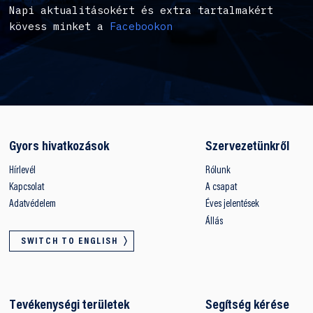
Napi aktualitásokért és extra tartalmakért
kövess minket a
Facebookon
Gyors hivatkozások
Szervezetünkről
Hírlevél
Rólunk
Kapcsolat
A csapat
Adatvédelem
Éves jelentések
Állás
SWITCH TO ENGLISH
Tevékenységi területek
Segítség kérése