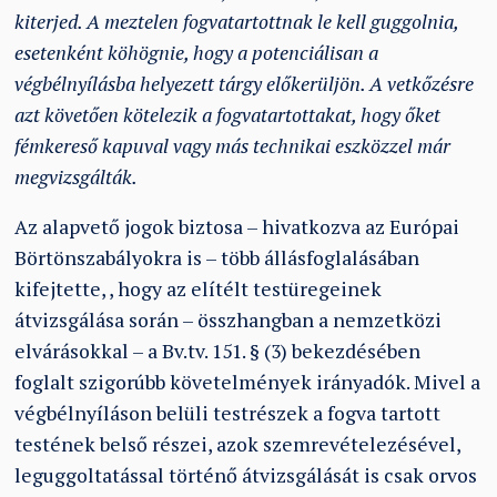
kiterjed. A meztelen fogvatartottnak le kell guggolnia,
esetenként köhögnie, hogy a potenciálisan a
végbélnyílásba helyezett tárgy előkerüljön. A vetkőzésre
azt követően kötelezik a fogvatartottakat, hogy őket
fémkereső kapuval vagy más technikai eszközzel már
megvizsgálták.
Az alapvető jogok biztosa – hivatkozva az Európai
Börtönszabályokra is – több állásfoglalásában
kifejtette
,
, hogy az elítélt testüregeinek
átvizsgálása során – összhangban a nemzetközi
elvárásokkal – a Bv.tv. 151. § (3) bekezdésében
foglalt szigorúbb követelmények irányadók. Mivel a
végbélnyíláson belüli testrészek a fogva tartott
testének belső részei, azok szemrevételezésével,
leguggoltatással történő átvizsgálását is csak orvos