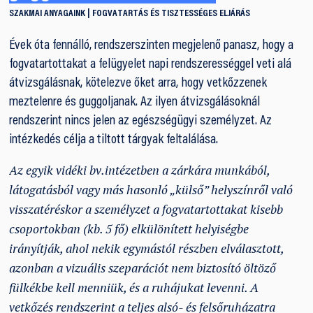
SZAKMAI ANYAGAINK
FOGVATARTÁS ÉS TISZTESSÉGES ELJÁRÁS
Évek óta fennálló, rendszerszinten megjelenő panasz, hogy a
fogvatartottakat a felügyelet napi rendszerességgel veti alá
átvizsgálásnak, kötelezve őket arra, hogy vetkőzzenek
meztelenre és guggoljanak. Az ilyen átvizsgálásoknál
rendszerint nincs jelen az egészségügyi személyzet. Az
intézkedés célja a tiltott tárgyak feltalálása.
Az egyik vidéki bv.intézetben a zárkára munkából,
látogatásból vagy más hasonló „külső” helyszínről való
visszatéréskor a személyzet a fogvatartottakat kisebb
csoportokban (kb. 5 fő) elkülönített helyiségbe
irányítják, ahol nekik egymástól részben elválasztott,
azonban a vizuális szeparációt nem biztosító öltöző
fülkékbe kell menniük, és a ruhájukat levenni. A
vetkőzés rendszerint a teljes alsó- és felsőruházatra