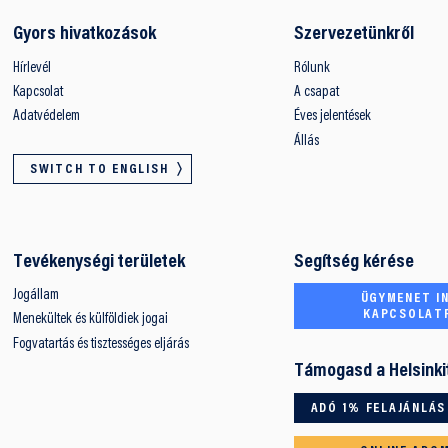
Gyors hivatkozások
Szervezetünkről
Hírlevél
Rólunk
Kapcsolat
A csapat
Adatvédelem
Éves jelentések
Állás
SWITCH TO ENGLISH
Tevékenységi területek
Segítség kérése
Jogállam
ÜGYMENET IN
KAPCSOLAT
Menekültek és külföldiek jogai
Fogvatartás és tisztességes eljárás
Támogasd a Helsinki
ADÓ 1% FELAJÁNLÁS