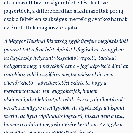
alkalmazott biztonsági intézkedések eleve
jogsértőek, a differenciáltan alkalmazottak pedig
csak a feltétlen szükséges mértékig avatkozhatnak
az érintettek magánszférájába.
A Magyar Helsinki Bizottság egyik ügyfele megbízásából
panaszt tett a fent leírt eljárást kifogásolva. Az ügyben
az ügyészség helyszíni vizsgálatot végzett, tanúkat
hallgatott meg, amelyekből azt a – jogi képviselő által az
iratokhoz való hozzáférés megtagadása okán nem
ellenőrizhető – következtetést szűrte le, hogy a
fogvatartottakat nem guggoltatják, hanem
alsóneműjüket lehúzatják velük, és ezt „rápillantással”
veszik szemügyre a felügyelők. Az ügyészségi álláspont
szerint az ilyen rápillantás jogszerű, hiszen nem a test,
hanem a ruházat megtekintésére kerül sor. Az ügyben
ügyfelünk jelenleg az EJEB döntésére vár.