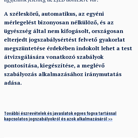
A széleskörű, automatikus, az egyéni
mérlegelést bizonyosan nélkülöző, és az
ügyészség által nem kifogásolt, országosan
elterjedt jogszabálysértést felvető gyakorlat
megszüntetése érdekében indokolt lehet a test
átvizsgálására vonatkozó szabályok
pontosítása, kiegészítése, a meglévő
szabályozás alkalmazásához iránymutatás
adása.
További észrevételek és javaslatok egyes fogva tartással
kapcsolatos jogszabályokról és azok alkalmazásáról >>