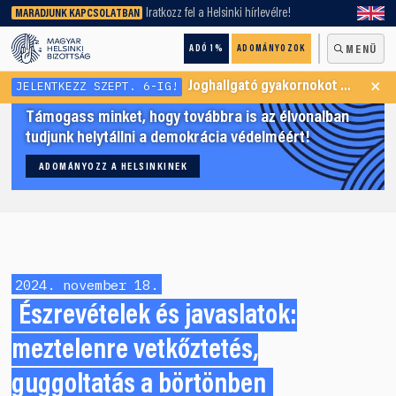
keresőnket!
Iratkozz fel a Helsinki hírlevélre!
MARADJUNK KAPCSOLATBAN
ADÓ 1%
ADOMÁNYOZOK
MENÜ
×
JELENTKEZZ SZEPT. 6-IG!
Joghallgató gyakornokot keresünk Menekültügyi Programunkba
Támogass minket, hogy továbbra is az élvonalban
tudjunk helytállni a demokrácia védelméért!
ADOMÁNYOZZ A HELSINKINEK
2024. november 18.
Észrevételek és javaslatok:
meztelenre vetkőztetés,
guggoltatás a börtönben