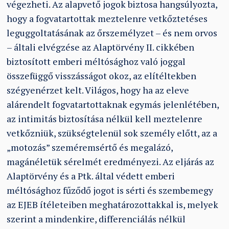
végezheti. Az alapvető jogok biztosa hangsúlyozta,
hogy a fogvatartottak meztelenre vetkőztetéses
leguggoltatásának az őrszemélyzet – és nem orvos
– általi elvégzése az Alaptörvény II. cikkében
biztosított emberi méltósághoz való joggal
összefüggő visszásságot okoz, az elítéltekben
szégyenérzet kelt. Világos, hogy ha az eleve
alárendelt fogvatartottaknak egymás jelenlétében,
az intimitás biztosítása nélkül kell meztelenre
vetkőzniük, szükségtelenül sok személy előtt, az a
„motozás” szeméremsértő és megalázó,
magánéletük sérelmét eredményezi. Az eljárás az
Alaptörvény és a Ptk. által védett emberi
méltósághoz fűződő jogot is sérti és szembemegy
az EJEB ítéleteiben meghatározottakkal is, melyek
szerint a mindenkire, differenciálás nélkül