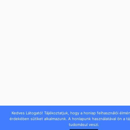
Kedves Látogató! Tájékoztatjuk, hogy a honlap felhasználói élmé
érdekében sütiket alkalmazunk. A honlapunk használatával ön a t
tudomásul veszi.