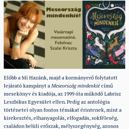
Előbb a Mi Hazánk, majd a kormányerő folytatott
lejárató kampányt a
Meseország mindenkié
című
mesekönyv és kiadója, az 1999 óta működő Labrisz
Leszbikus Egyesület ellen. Pedig az antológia
történetei olyan fontos témákat érintenek, mint a
kirekesztés, elhanyagolás, elfogadás, sokféleség,
családon belüli erőszak, mélyszegénység, azonos