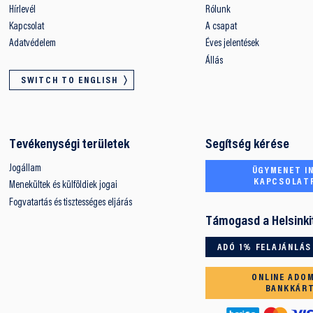
Hírlevél
Rólunk
Kapcsolat
A csapat
Adatvédelem
Éves jelentések
Állás
SWITCH TO ENGLISH
Tevékenységi területek
Segítség kérése
Jogállam
ÜGYMENET IN
KAPCSOLAT
Menekültek és külföldiek jogai
Fogvatartás és tisztességes eljárás
Támogasd a Helsinki
ADÓ 1% FELAJÁNLÁS
ONLINE ADO
BANKKÁR