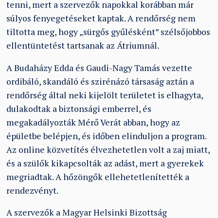
tenni, mert a szervezők napokkal korábban már
súlyos fenyegetéseket kaptak. A rendőrség nem
tiltotta meg, hogy „sürgős gyűlésként” szélsőjobbos
ellentüntetést tartsanak az Átriumnál.
A Budaházy Edda és Gaudi-Nagy Tamás vezette
ordibáló, skandáló és szirénázó társaság aztán a
rendőrség által neki kijelölt területet is elhagyta,
dulakodtak a biztonsági emberrel, és
megakadályozták Mérő Verát abban, hogy az
épületbe belépjen, és időben elinduljon a program.
Az online közvetítés élvezhetetlen volt a zaj miatt,
és a szülők kikapcsolták az adást, mert a gyerekek
megriadtak. A hőzöngők ellehetetlenítették a
rendezvényt.
A szervezők a Magyar Helsinki Bizottság