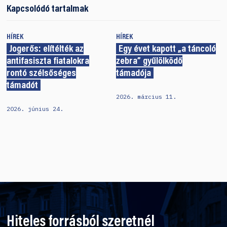
Kapcsolódó tartalmak
HÍREK
HÍREK
Jogerős: elítélték az
Egy évet kapott „a táncoló
antifasiszta fiatalokra
zebra” gyűlölködő
rontó szélsőséges
támadója
támadót
2026. március 11.
2026. június 24.
Hiteles forrásból szeretnél