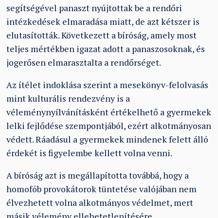
segítségével panaszt nyújtottak be a rendőri
intézkedések elmaradása miatt, de azt kétszer is
elutasították. Következett a bíróság, amely most
teljes mértékben igazat adott a panaszosoknak, és
jogerősen elmarasztalta a rendőrséget.
Az ítélet indoklása szerint a mesekönyv-felolvasás
mint kulturális rendezvény is a
véleménynyílvánításként értékelhető a gyermekek
lelki fejlődése szempontjából, ezért alkotmányosan
védett. Ráadásul a gyermekek mindenek felett álló
érdekét is figyelembe kellett volna venni.
A bíróság azt is megállapította továbbá, hogy a
homofób provokátorok tüntetése valójában nem
élvezhetett volna alkotmányos védelmet, mert
másik vélemény ellehetetlenítésére,