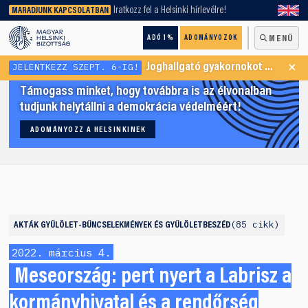
keresőnket!
Iratkozz fel a Helsinki hírlevélre!
MARADJUNK KAPCSOLATBAN
ADÓ 1%
ADOMÁNYOZOK
MENÜ
×
JELENTKEZZ SZEPT. 6-IG!
Joghallgató gyakornokot keresünk Menekültügyi Programunkba
Támogass minket, hogy továbbra is az élvonalban
tudjunk helytállni a demokrácia védelméért!
ADOMÁNYOZZ A HELSINKINEK
85 cikk
AKTÁK
GYŰLÖLET-BŰNCSELEKMÉNYEK ÉS GYŰLÖLETBESZÉD
2022. március 4.
Meseország: pert nyert a Labrisz a
kormányhivatal és a rendőrség