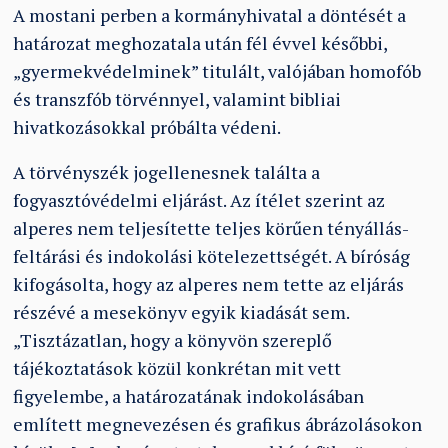
A mostani perben a kormányhivatal a döntését a
határozat meghozatala után fél évvel későbbi,
„gyermekvédelminek” titulált, valójában homofób
és transzfób törvénnyel, valamint bibliai
hivatkozásokkal próbálta védeni.
A törvényszék jogellenesnek találta a
fogyasztóvédelmi eljárást. Az ítélet szerint az
alperes nem teljesítette teljes körűen tényállás-
feltárási és indokolási kötelezettségét. A bíróság
kifogásolta, hogy az alperes nem tette az eljárás
részévé a mesekönyv egyik kiadását sem.
„Tisztázatlan, hogy a könyvön szereplő
tájékoztatások közül konkrétan mit vett
figyelembe, a határozatának indokolásában
említett megnevezésen és grafikus ábrázolásokon