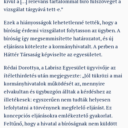
kívül a […] releváns tartalommal bíró fülszöveget a
vizsgálat tárgyává tett-e.”
Ezek a hiányosságok lehetetlenné tették, hogy a
bíróság érdemi vizsgálatot folytasson az ügyben. A
bíróság így megsemmisítette határozatot, és új
eljárásra kötelezte a kormányhivatalt. A perben a
Háttér Társaság képviselte az egyesületet.
Rédai Dorottya, a Labrisz Egyesület ügyvivője az
ítélethirdetés után megjegyezte: „Jól tükrözi a mai
kormányhivatalok működését az, mennyire
elvakultan és ügybuzgón álltak a kérdéshez az
illetékesek: egyszerűen nem tudták helyesen
lefolytatni a törvénynek megfelelő eljárást. Ez
koncepciós eljárásokra emlékeztető gyakorlat.
Feltűnő, hogy a hivatal a bíróságnak nem küldött