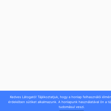
Kedves Látogató! Tájékoztatjuk, hogy a honlap felhasználói élmé
érdekében sütiket alkalmazunk. A honlapunk használatával ön a t
tudomásul veszi.