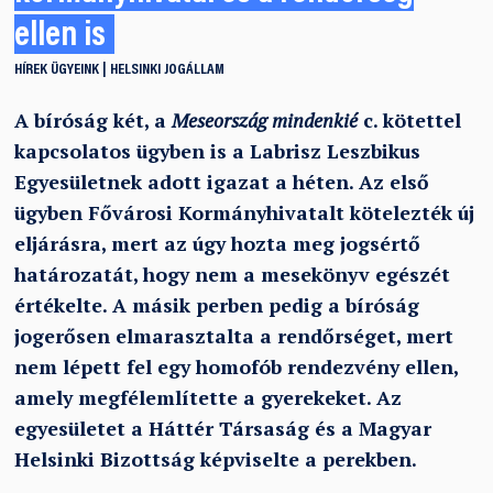
ellen is
HÍREK
ÜGYEINK
HELSINKI
JOGÁLLAM
A bíróság két, a
Meseország mindenkié
c. kötettel
kapcsolatos ügyben is a Labrisz Leszbikus
Egyesületnek adott igazat a héten. Az első
ügyben Fővárosi Kormányhivatalt kötelezték új
eljárásra, mert az úgy hozta meg jogsértő
határozatát, hogy nem a mesekönyv egészét
értékelte. A másik perben pedig a bíróság
jogerősen elmarasztalta a rendőrséget, mert
nem lépett fel egy homofób rendezvény ellen,
amely megfélemlítette a gyerekeket. Az
egyesületet a Háttér Társaság és a Magyar
Helsinki Bizottság képviselte a perekben.