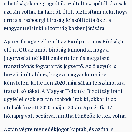
a hatóságok megtagadták az ételt az apától, és csak
azután voltak hajlandók ételt biztosítani neki, hogy
erre a strasbourgi bíróság felszólította őket a
Magyar Helsinki Bizottság közbenjárására.
Apa és fia ügye elkerült az Európai Uniós Bírósága
elé is. Ott az uniós bíróság kimondta, hogy a
jogorvoslat nélküli embertelen és megalázó
tranztizónás fogvatartás jogsértő. Az ő ügyük is
hozzájárult ahhoz, hogy a magyar kormány
kénytelen-kelletlen 2020 májusában felszámolta a
tranzitzónákat. A Magyar Helsinki Bizottság iráni
ügyfelei csak ezután szabadultak ki, akkor is az
utolsók között 2020. május 20-án. Apa és fia 17
hónapig volt bezárva, mintha bűnözők lettek volna.
Aztán végre menedékjogot kaptak, és azóta is