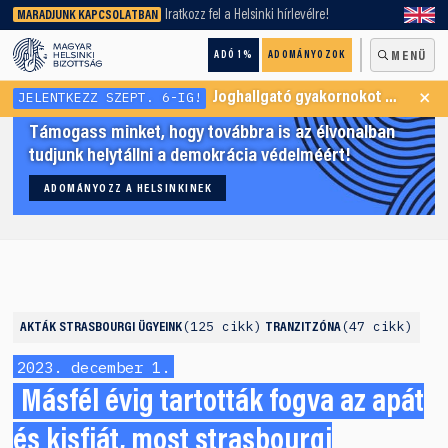
keresőnket!
Iratkozz fel a Helsinki hírlevélre!
MARADJUNK KAPCSOLATBAN
ADÓ 1%
ADOMÁNYOZOK
MENÜ
×
JELENTKEZZ SZEPT. 6-IG!
Joghallgató gyakornokot keresünk Menekültügyi Programunkba
Támogass minket, hogy továbbra is az élvonalban
tudjunk helytállni a demokrácia védelméért!
ADOMÁNYOZZ A HELSINKINEK
125 cikk
47 cikk
AKTÁK
STRASBOURGI ÜGYEINK
TRANZITZÓNA
2023. december 1.
Másfél évig tartották fogva az apát
és kisfiát, most strasbourgi