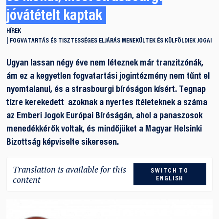
jóvátételt kaptak
HÍREK
FOGVATARTÁS ÉS TISZTESSÉGES ELJÁRÁS
MENEKÜLTEK ÉS KÜLFÖLDIEK JOGAI
Ugyan lassan négy éve nem léteznek már tranzitzónák,
ám ez a kegyetlen fogvatartási jogintézmény nem tűnt el
nyomtalanul, és a strasbourgi bíróságon kísért. Tegnap
tízre kerekedett azoknak a nyertes ítéleteknek a száma
az Emberi Jogok Európai Bíróságán, ahol a panaszosok
menedékkérők voltak, és mindőjüket a Magyar Helsinki
Bizottság képviselte sikeresen.
Translation is available for this
SWITCH TO
content
ENGLISH