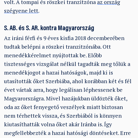
volt. A tompai és röszkei tranzitzóna
az ország
szégyene lett
.
S. AB. és S. AR. kontra Magyarország
Az iráni férfi és 9 éves kisfia 2018 decemberében
tudtak belépni a röszkei tranzitzónába. Ott
menedékkérelmet nyújtottak be. Előbb
tisztességes vizsgálat nélkül tagadták meg tőlük a
menedékjogot a hazai hatóságok, majd ki is
utasították őket Szerbiába, ahol korábban két és fél
évet vártak arra, hogy legálisan léphessenek be
Magyarországra. Mivel hazájukban üldözték őket,
oda az őket fenyegető veszélyek miatt biztosan
nem térhettek vissza, és Szerbiából is könnyen
kiutasíthatták volna őket akár Iránba is. Így
megfellebbezték a hazai hatósági döntéseket. Erre