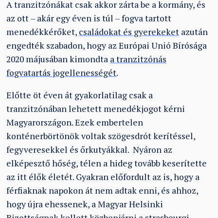
A tranzitzónákat csak akkor zárta be a kormány, és
az ott – akár egy éven is túl – fogva tartott
menedékkérőket,
családokat és gyerekeket
azután
engedték szabadon, hogy az Európai Unió Bírósága
2020 májusában kimondta
a tranzitzónás
fogvatartás jogellenességét
.
Előtte öt éven át gyakorlatilag csak a
tranzitzónában lehetett menedékjogot kérni
Magyarországon. Ezek embertelen
konténerbörtönök voltak szögesdrót kerítéssel,
fegyveresekkel és őrkutyákkal. Nyáron az
elképesztő hőség, télen a hideg tovább keserítette
az itt élők életét. Gyakran előfordult az is, hogy a
férfiaknak napokon át nem adtak enni, és ahhoz,
hogy újra ehessenek, a Magyar Helsinki
Bizottságnak
kellett közbenjárni
a strasbourgi