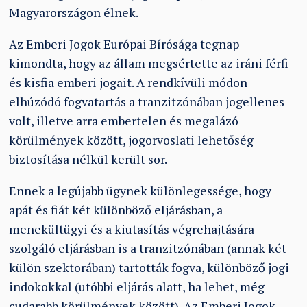
Magyarországon élnek.
Az Emberi Jogok Európai Bírósága tegnap
kimondta, hogy az állam megsértette az iráni férfi
és kisfia emberi jogait. A rendkívüli módon
elhúzódó fogvatartás a tranzitzónában jogellenes
volt, illetve arra embertelen és megalázó
körülmények között, jogorvoslati lehetőség
biztosítása nélkül került sor.
Ennek a legújabb ügynek különlegessége, hogy
apát és fiát két különböző eljárásban, a
menekültügyi és a kiutasítás végrehajtására
szolgáló eljárásban is a tranzitzónában (annak két
külön szektorában) tartották fogva, különböző jogi
indokokkal (utóbbi eljárás alatt, ha lehet, még
cudarabb körülmények között). Az Emberi Jogok