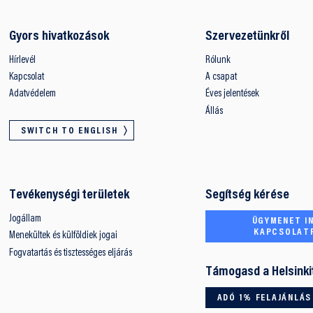
Gyors hivatkozások
Szervezetünkről
Hírlevél
Rólunk
Kapcsolat
A csapat
Adatvédelem
Éves jelentések
Állás
SWITCH TO ENGLISH
Tevékenységi területek
Segítség kérése
Jogállam
ÜGYMENET IN
KAPCSOLAT
Menekültek és külföldiek jogai
Fogvatartás és tisztességes eljárás
Támogasd a Helsinki
ADÓ 1% FELAJÁNLÁS