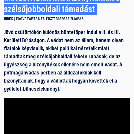
szélsőjobboldali támadást
HÍREK
FOGVATARTÁS ÉS TISZTESSÉGES ELJÁRÁS
Jövő csütörtökön különös büntetőper indul a II. és III.
Kerületi Bíróságon. A vádat nem az állam, hanem olyan
fiatalok képviselik, akiket politikai nézeteik miatt
támadtak meg szélsőjobboldali fekete ruhások, de az
ügyészség a bizonyítékok ellenére nem emelt vádat. A
pótmagánvádas perben az áldozatoknak kell
bizonyítaniuk, hogy a vádlottak hogyan követték el a
gyűlölet-bűncselekményt.