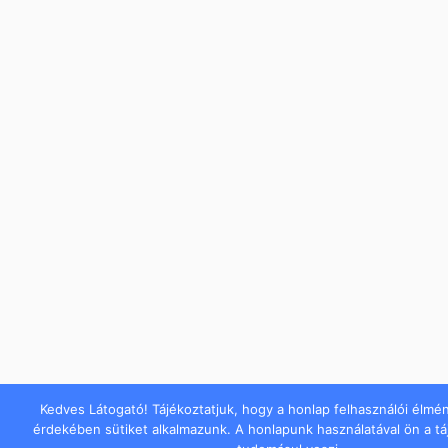
Kedves Látogató! Tájékoztatjuk, hogy a honlap felhasználói élmé
érdekében sütiket alkalmazunk. A honlapunk használatával ön a t