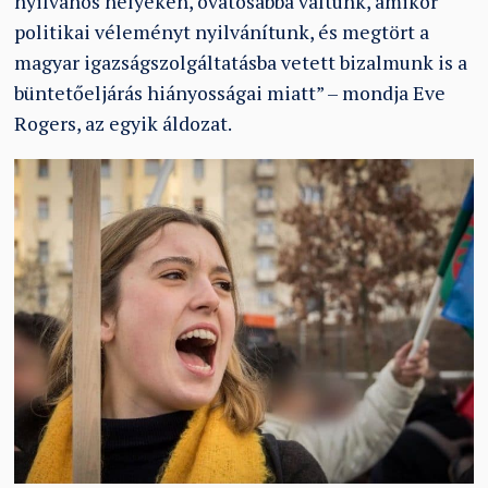
nyilvános helyeken, óvatosabbá váltunk, amikor
politikai véleményt nyilvánítunk, és megtört a
magyar igazságszolgáltatásba vetett bizalmunk is a
büntetőeljárás hiányosságai miatt” – mondja Eve
Rogers, az egyik áldozat.