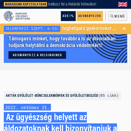
keresőnket!
Iratkozz fel a Helsinki hírlevélre!
MARADJUNK KAPCSOLATBAN
ADÓ 1%
ADOMÁNYOZOK
MENÜ
×
JELENTKEZZ SZEPT. 6-IG!
Joghallgató gyakornokot keresünk Menekültügyi Programunkba
Támogass minket, hogy továbbra is az élvonalban
tudjunk helytállni a demokrácia védelméért!
ADOMÁNYOZZ A HELSINKINEK
85 cikk
AKTÁK
GYŰLÖLET-BŰNCSELEKMÉNYEK ÉS GYŰLÖLETBESZÉD
2022. október 21.
Az ügyészség helyett az
áldozatoknak kell bizonyítaniuk a