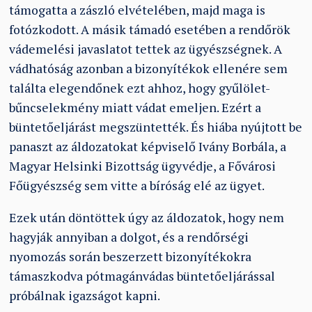
támogatta a zászló elvételében, majd maga is
fotózkodott. A másik támadó esetében a rendőrök
vádemelési javaslatot tettek az ügyészségnek. A
vádhatóság azonban a bizonyítékok ellenére sem
találta elegendőnek ezt ahhoz, hogy gyűlölet-
bűncselekmény miatt vádat emeljen. Ezért a
büntetőeljárást megszüntették. És hiába nyújtott be
panaszt az áldozatokat képviselő Ivány Borbála, a
Magyar Helsinki Bizottság ügyvédje, a Fővárosi
Főügyészség sem vitte a bíróság elé az ügyet.
Ezek után döntöttek úgy az áldozatok, hogy nem
hagyják annyiban a dolgot, és a rendőrségi
nyomozás során beszerzett bizonyítékokra
támaszkodva pótmagánvádas büntetőeljárással
próbálnak igazságot kapni.