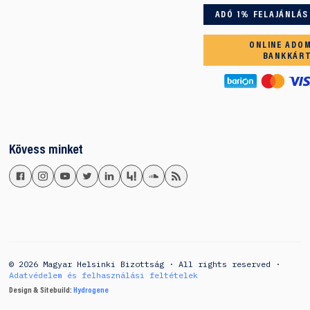
ADÓ 1% FELAJÁNLÁS
ONLINE ADO
BANKKÁR
Kövess minket
© 2026 Magyar Helsinki Bizottság · All rights reserved ·
Adatvédelem és felhasználási feltételek
Design & Sitebuild:
Hydrogene