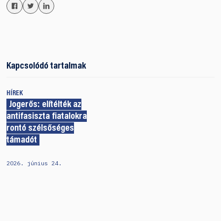
Kapcsolódó tartalmak
HÍREK
Jogerős: elítélték az
antifasiszta fiatalokra
rontó szélsőséges
támadót
2026. június 24.