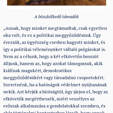
A büszkélkedő támadók
„Annak, hogy minket megtámadtak, csak egyetlen
oka volt, és ez a politikai meggyőződésünk. Úgy
érezzük, az ügyészség cserben hagyott minket, és
így a politikai véleményüket vállaló polgárokat is.
Nem az a célunk, hogy a két elkövetőn bosszút
álljunk, hanem az, hogy azokat támogassuk, akik
kiállnak magukért, demokratikus
meggyőződésükért vagy társadalmi csoportokért.
Szeretnénk, ha a hatóságok védelmet nyújtanának
nekik. Azt kérjük a bíróságtól, úgy járjon el, hogy az
elkövetők megérthessék, miért veszélyes az
erőszak alkalmazása a gondolatokkal szemben, és
akár történelmi kontextusban lássák, hogy ennek