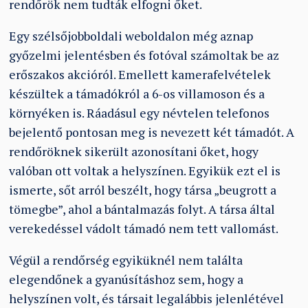
rendőrök nem tudták elfogni őket.
Egy szélsőjobboldali weboldalon még aznap
győzelmi jelentésben és fotóval számoltak be az
erőszakos akcióról. Emellett kamerafelvételek
készültek a támadókról a 6-os villamoson és a
környéken is. Ráadásul egy névtelen telefonos
bejelentő pontosan meg is nevezett két támadót. A
rendőröknek sikerült azonosítani őket, hogy
valóban ott voltak a helyszínen. Egyikük ezt el is
ismerte, sőt arról beszélt, hogy társa „beugrott a
tömegbe”, ahol a bántalmazás folyt. A társa által
verekedéssel vádolt támadó nem tett vallomást.
Végül a rendőrség egyiküknél nem találta
elegendőnek a gyanúsításhoz sem, hogy a
helyszínen volt, és társait legalábbis jelenlétével