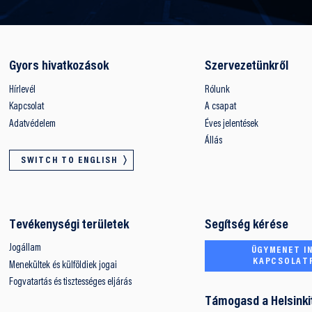
Gyors hivatkozások
Szervezetünkről
Hírlevél
Rólunk
Kapcsolat
A csapat
Adatvédelem
Éves jelentések
Állás
SWITCH TO ENGLISH
Tevékenységi területek
Segítség kérése
Jogállam
ÜGYMENET IN
KAPCSOLAT
Menekültek és külföldiek jogai
Fogvatartás és tisztességes eljárás
Támogasd a Helsinki