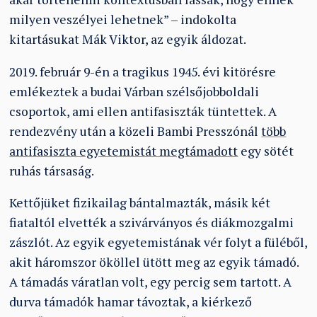
milyen veszélyei lehetnek” – indokolta
kitartásukat Mák Viktor, az egyik áldozat.
2019. február 9-én a tragikus 1945. évi kitörésre
emlékeztek a budai Várban szélsőjobboldali
csoportok, ami ellen antifasiszták tüntettek. A
rendezvény után a közeli Bambi Presszónál
több
antifasiszta egyetemistát megtámadott
egy sötét
ruhás társaság.
Kettőjüket fizikailag bántalmazták, másik két
fiataltól elvették a szivárványos és diákmozgalmi
zászlót. Az egyik egyetemistának vér folyt a füléből,
akit háromszor ököllel ütött meg az egyik támadó.
A támadás váratlan volt, egy percig sem tartott. A
durva támadók hamar távoztak, a kiérkező