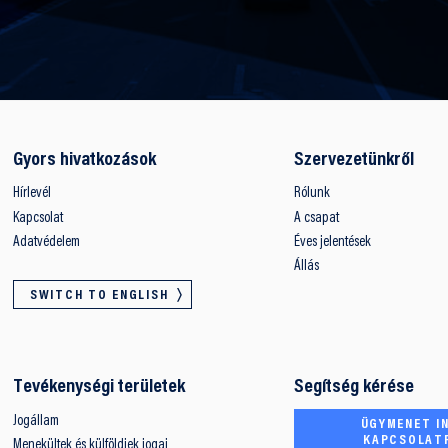
Gyors hivatkozások
Szervezetünkről
Hírlevél
Rólunk
Kapcsolat
A csapat
Adatvédelem
Éves jelentések
Állás
SWITCH TO ENGLISH
Tevékenységi területek
Segítség kérése
Jogállam
ÜGYMENET IN
KAPCSOLAT
Menekültek és külföldiek jogai