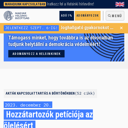
keresőnket!
Iratkozz fel a Helsinki hírlevélre!
MARADJUNK KAPCSOLATBAN
ADÓ 1%
ADOMÁNYOZOK
MENÜ
×
JELENTKEZZ SZEPT. 6-IG!
Joghallgató gyakornokot keresünk Menekültügyi Programunkba
Támogass minket, hogy továbbra is az élvonalban
tudjunk helytállni a demokrácia védelméért!
ADOMÁNYOZZ A HELSINKINEK
52 cikk
AKTÁK
KAPCSOLATTARTÁS A BÖRTÖNÖKBEN
2023. december 20.
Hozzátartozók petíciója az
ölelésért