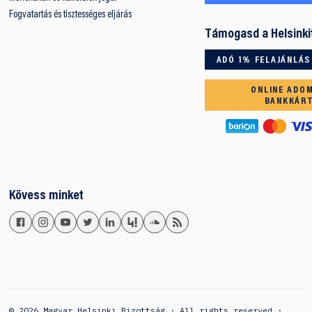
Fogvatartás és tisztességes eljárás
Támogasd a Helsinki
ADÓ 1% FELAJÁNLÁS
ONLINE ADO
BANKKÁR
Kövess minket
© 2026 Magyar Helsinki Bizottság · All rights reserved ·