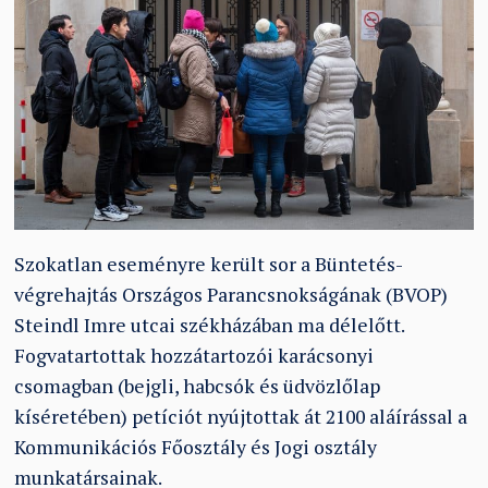
Szokatlan eseményre került sor a Büntetés-
végrehajtás Országos Parancsnokságának (BVOP)
Steindl Imre utcai székházában ma délelőtt.
Fogvatartottak hozzátartozói karácsonyi
csomagban (bejgli, habcsók és üdvözlőlap
kíséretében) petíciót nyújtottak át 2100 aláírással a
Kommunikációs Főosztály és Jogi osztály
munkatársainak.