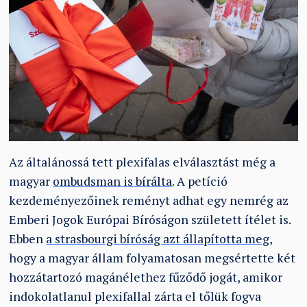
Az általánossá tett plexifalas elválasztást még a
magyar
ombudsman is bírálta
. A petíció
kezdeményezőinek reményt adhat egy nemrég az
Emberi Jogok Európai Bíróságon született ítélet is.
Ebben
a strasbourgi bíróság azt állapította meg
,
hogy a magyar állam folyamatosan megsértette két
hozzátartozó magánélethez fűződő jogát, amikor
indokolatlanul plexifallal zárta el tőlük fogva