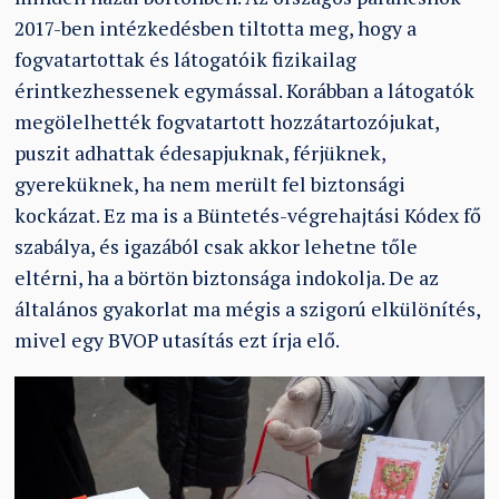
2017-ben intézkedésben tiltotta meg, hogy a
fogvatartottak és látogatóik fizikailag
érintkezhessenek egymással. Korábban a látogatók
megölelhették fogvatartott hozzátartozójukat,
puszit adhattak édesapjuknak, férjüknek,
gyereküknek, ha nem merült fel biztonsági
kockázat. Ez ma is a Büntetés-végrehajtási Kódex fő
szabálya, és igazából csak akkor lehetne tőle
eltérni, ha a börtön biztonsága indokolja. De az
általános gyakorlat ma mégis a szigorú elkülönítés,
mivel egy BVOP utasítás ezt írja elő.