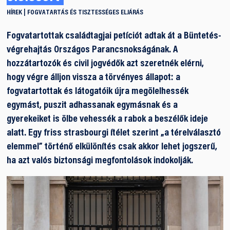
HÍREK
FOGVATARTÁS ÉS TISZTESSÉGES ELJÁRÁS
Fogvatartottak családtagjai petíciót adtak át a Büntetés-
végrehajtás Országos Parancsnokságának. A
hozzátartozók és civil jogvédők azt szeretnék elérni,
hogy végre álljon vissza a törvényes állapot: a
fogvatartottak és látogatóik újra megölelhessék
egymást, puszit adhassanak egymásnak és a
gyerekeiket is ölbe vehessék a rabok a beszélők ideje
alatt. Egy friss strasbourgi ítélet szerint „a térelválasztó
elemmel” történő elkülönítés csak akkor lehet jogszerű,
ha azt valós biztonsági megfontolások indokolják.