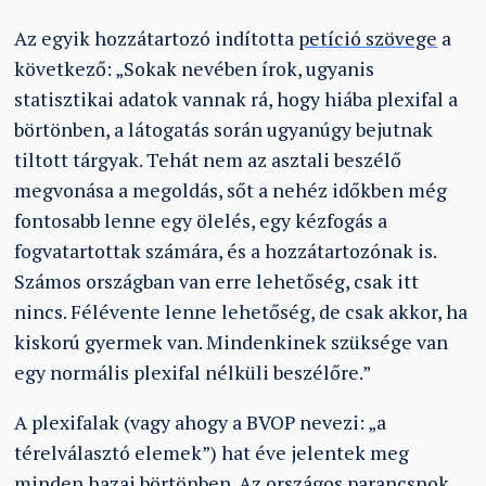
Az egyik hozzátartozó indította
petíció szövege
a
következő: „Sokak nevében írok, ugyanis
statisztikai adatok vannak rá, hogy hiába plexifal a
börtönben, a látogatás során ugyanúgy bejutnak
tiltott tárgyak. Tehát nem az asztali beszélő
megvonása a megoldás, sőt a nehéz időkben még
fontosabb lenne egy ölelés, egy kézfogás a
fogvatartottak számára, és a hozzátartozónak is.
Számos országban van erre lehetőség, csak itt
nincs. Félévente lenne lehetőség, de csak akkor, ha
kiskorú gyermek van. Mindenkinek szüksége van
egy normális plexifal nélküli beszélőre.”
A plexifalak (vagy ahogy a BVOP nevezi: „a
térelválasztó elemek”) hat éve jelentek meg
minden hazai börtönben. Az országos parancsnok