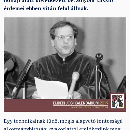
hónap alatt következett be. Sólyom László
érdemei ebben vitán felül állnak.
Egy technikainak tűnő, mégis alapvető fontosságú
alkotmánybírósági gyakorlatról emlékezünk meg