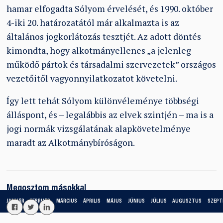
hamar elfogadta Sólyom érvelését, és 1990. október
4-iki 20. határozatától már alkalmazta is az
általános jogkorlátozás tesztjét. Az adott döntés
kimondta, hogy alkotmányellenes „a jelenleg
működő pártok és társadalmi szervezetek” országos
vezetőitől vagyonnyilatkozatot követelni.
Így lett tehát Sólyom különvéleménye többségi
álláspont, és – legalábbis az elvek szintjén – ma is a
jogi normák vizsgálatának alapkövetelménye
maradt az Alkotmánybíróságon.
Megosztom másokkal
JANUÁR
FEBRUÁR
MÁRCIUS
ÁPRILIS
MÁJUS
JÚNIUS
JÚLIUS
AUGUSZTUS
SZEPT