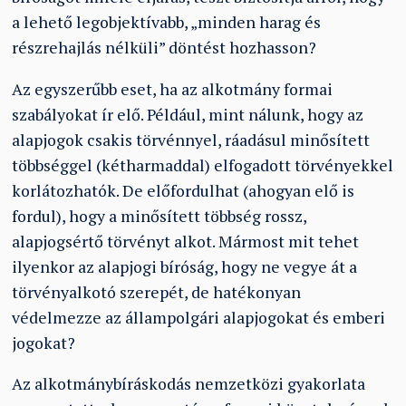
a lehető legobjektívabb, „minden harag és
részrehajlás nélküli” döntést hozhasson?
Az egyszerűbb eset, ha az alkotmány formai
szabályokat ír elő. Például, mint nálunk, hogy az
alapjogok csakis törvénnyel, ráadásul minősített
többséggel (kétharmaddal) elfogadott törvényekkel
korlátozhatók. De előfordulhat (ahogyan elő is
fordul), hogy a minősített többség rossz,
alapjogsértő törvényt alkot. Mármost mit tehet
ilyenkor az alapjogi bíróság, hogy ne vegye át a
törvényalkotó szerepét, de hatékonyan
védelmezze az állampolgári alapjogokat és emberi
jogokat?
Az alkotmánybíráskodás nemzetközi gyakorlata