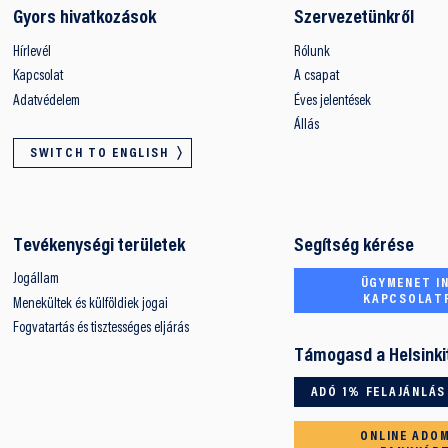
Gyors hivatkozások
Szervezetünkről
Hírlevél
Rólunk
Kapcsolat
A csapat
Adatvédelem
Éves jelentések
Állás
SWITCH TO ENGLISH
Tevékenységi területek
Segítség kérése
Jogállam
ÜGYMENET IN
KAPCSOLAT
Menekültek és külföldiek jogai
Fogvatartás és tisztességes eljárás
Támogasd a Helsinki
ADÓ 1% FELAJÁNLÁS
ONLINE ADO