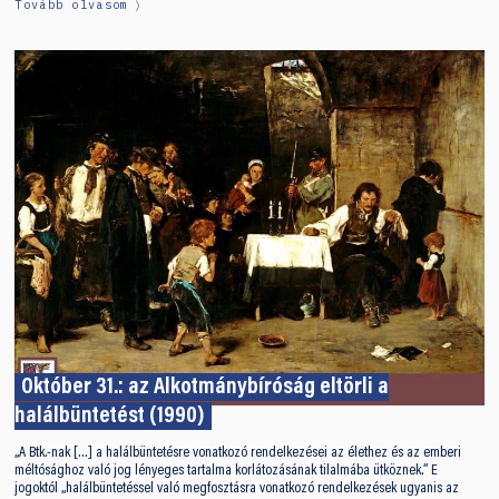
Tovább olvasom
Október 31.: az Alkotmánybíróság eltörli a
halálbüntetést (1990)
„A Btk.-nak […] a halálbüntetésre vonatkozó rendelkezései az élethez és az emberi
méltósághoz való jog lényeges tartalma korlátozásának tilalmába ütköznek.” E
jogoktól „halálbüntetéssel való megfosztásra vonatkozó rendelkezések ugyanis az