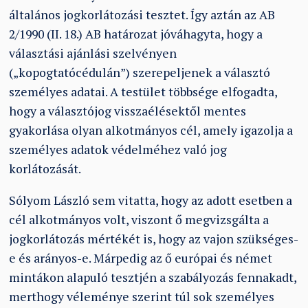
általános jogkorlátozási tesztet. Így aztán az AB
2/1990 (II. 18.) AB határozat jóváhagyta, hogy a
választási ajánlási szelvényen
(„kopogtatócédulán”) szerepeljenek a választó
személyes adatai. A testület többsége elfogadta,
hogy a választójog visszaélésektől mentes
gyakorlása olyan alkotmányos cél, amely igazolja a
személyes adatok védelméhez való jog
korlátozását.
Sólyom László sem vitatta, hogy az adott esetben a
cél alkotmányos volt, viszont ő megvizsgálta a
jogkorlátozás mértékét is, hogy az vajon szükséges-
e és arányos-e. Márpedig az ő európai és német
mintákon alapuló tesztjén a szabályozás fennakadt,
merthogy véleménye szerint túl sok személyes