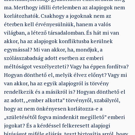
ma. Merthogy idilli értelemben az alapjogok nem
korlátozhatók. Csakhogy a jogoknak nem az
éterben kell érvényesülniük, hanem a valós
világban, a létező társadalomban. És hát mi van
akkor, ha az alapjogok konfliktusba kerülnek
egymással? Mi van akkor, ha, mondjuk, a
szólásszabadság adott esetben az emberi
méltóságot veszélyezteti? Vagy ha éppen fordítva?
Hogyan dönthető el, melyik élvez előnyt? Vagy mi
van akkor, ha az egyik alapjogról is törvény
rendelkezik és a másikról is? Hogyan dönthető el
az adott, „ember alkotta” törvényről, szabályról,
hogy az nem önkényesen korlátozza-e a
„születésétől fogva mindenkit megillető” emberi
jogokat? És a kérdéssel felkeresett alapjogi
bíróságot miféle eljárás, teszt biztosítja arról, hogy