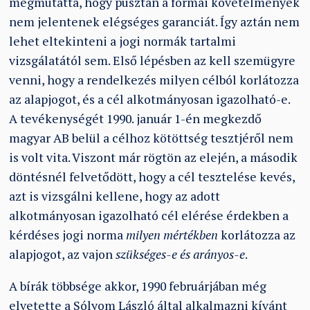
megmutatta, hogy pusztán a formai követelmények
nem jelentenek elégséges garanciát. Így aztán nem
lehet eltekinteni a jogi normák tartalmi
vizsgálatától sem. Első lépésben az kell szemügyre
venni, hogy a rendelkezés milyen célból korlátozza
az alapjogot, és a cél alkotmányosan igazolható-e.
A tevékenységét 1990. január 1-én megkezdő
magyar AB belül a célhoz kötöttség tesztjéről nem
is volt vita. Viszont már rögtön az elején, a második
döntésnél felvetődött, hogy a cél tesztelése kevés,
azt is vizsgálni kellene, hogy az adott
alkotmányosan igazolható cél elérése érdekben a
kérdéses jogi norma
milyen mértékben
korlátozza az
alapjogot, az vajon
szükséges-e és arányos-e
.
A bírák többsége akkor, 1990 februárjában még
elvetette a Sólyom László által alkalmazni kívánt