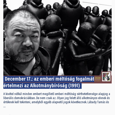
December 17.: az emberi méltóság fogalmát
értelmezi az Alkotmánybíróság (1991)
A kivétel nélkül minden embert megillető emberi méltóság sérthetetlensége alapjog a
liberális demokráciákban. De nem csak az. Olyan jog felett álló alkotmányos elvnek és
értéknek kell tekinteni, amelyből egyéb alapvető jogok következnek. Lábady Tamás és
…