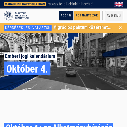
keresőnket!
Iratkozz fel a Helsinki hírlevélre!
MARADJUNK KAPCSOLATBAN
ADÓ 1%
ADOMÁNYOZOK
MENÜ
×
KÉRDÉSEK ÉS VÁLASZOK
Migrációs paktum közérthetően
Emberi jogi kalendárium
Október 4.