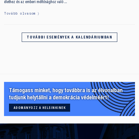
élethez és az emberi méltósághoz való …
Tovább olvasom
TOVÁBBI ESEMÉNYEK A KALENDÁRIUMBAN
Támogass minket, hogy továbbra is az élvonalban
tudjunk helytállni a demokrácia védelméért!
ADOMÁNYOZZ A HELSINKINEK