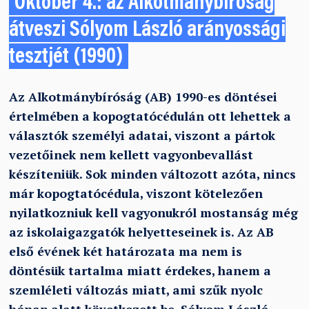
Október 4.: az Alkotmánybíróság
átveszi Sólyom László arányossági
tesztjét (1990)
Az Alkotmánybíróság (AB) 1990-es döntései
értelmében a kopogtatócédulán ott lehettek a
választók személyi adatai, viszont a pártok
vezetőinek nem kellett vagyonbevallást
készíteniük. Sok minden változott azóta, nincs
már kopogtatócédula, viszont kötelezően
nyilatkozniuk kell vagyonukról mostanság még
az iskolaigazgatók helyetteseinek is. Az AB
első évének két határozata ma nem is
döntésük tartalma miatt érdekes, hanem a
szemléleti változás miatt, ami szűk nyolc