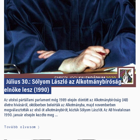
Július 30.: Sólyom László az Alkotmánybíróság
elnöke lesz (1990)
Az utolsó pártállami parlament még 1989 elején döntött az Alkotmánybíróság (AB)
életre hívásáról, októberben beleírták az Alkotmányba, majd novemberben
megválasztották az első öt alkotmánybírót, köztük Sólyom Lászlót. Az AB hivatalosan
1990. január elsején kezdte meg …
Tovább olvasom