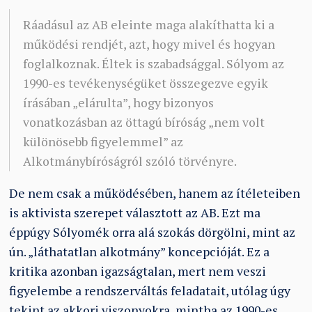
Ráadásul az AB eleinte maga alakíthatta ki a
működési rendjét, azt, hogy mivel és hogyan
foglalkoznak. Éltek is szabadsággal. Sólyom az
1990-es tevékenységüket összegezve egyik
írásában „elárulta”, hogy bizonyos
vonatkozásban az öttagú bíróság „nem volt
különösebb figyelemmel” az
Alkotmánybíróságról szóló törvényre.
De nem csak a működésében, hanem az ítéleteiben
is aktivista szerepet választott az AB. Ezt ma
éppúgy Sólyomék orra alá szokás dörgölni, mint az
ún. „láthatatlan alkotmány” koncepcióját. Ez a
kritika azonban igazságtalan, mert nem veszi
figyelembe a rendszerváltás feladatait, utólag úgy
tekint az akkori viszonyokra, mintha az 1990-es