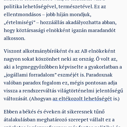
politika lehetőségével, természetével. Ez az
ellentmondásos – jobb híján mondjuk,
„értelmiségi” – hozzáállás akadályozhatta abban,
hogy köztársasági elnökként igazán maradandót
alkosson.
Viszont alkotmánybíróként és az AB elnökeként
nagyon sokat köszönhet neki az ország. Ő volt az,
aki a legmeggyőzőbben képviselte a gyakorlatban a
„jogállami forradalom” eszméjét is. Paradoxnak
valóban paradox fogalom ez, mégis pontosan adja
vissza a rendszerváltás világtörténelmi jelentőségű
változását. (Ahogyan
az eltékozolt lehetőségét
is.)
Ebben a békés és éveken át sikeresnek tűnő
átalakulásban meghatározó szerepet vállalt ez a