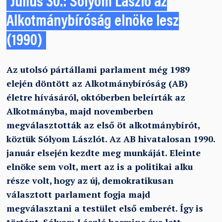
Július 30.: Sólyom László az
Alkotmánybíróság elnöke lesz
(1990)
Az utolsó pártállami parlament még 1989
elején döntött az Alkotmánybíróság (AB)
életre hívásáról, októberben beleírták az
Alkotmányba, majd novemberben
megválasztották az első öt alkotmánybírót,
köztük Sólyom Lászlót. Az AB hivatalosan 1990.
január elsején kezdte meg munkáját. Eleinte
elnöke sem volt, mert az is a politikai alku
része volt, hogy az új, demokratikusan
választott parlament fogja majd
megválasztani a testület első emberét. Így is