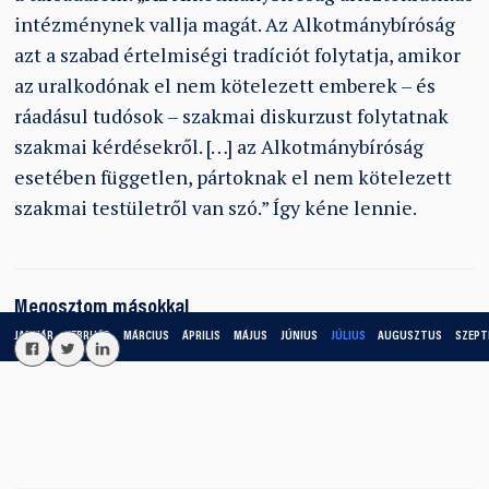
intézménynek vallja magát. Az Alkotmánybíróság
azt a szabad értelmiségi tradíciót folytatja, amikor
az uralkodónak el nem kötelezett emberek – és
ráadásul tudósok – szakmai diskurzust folytatnak
szakmai kérdésekről. […] az Alkotmánybíróság
esetében független, pártoknak el nem kötelezett
szakmai testületről van szó.” Így kéne lennie.
Megosztom másokkal
JANUÁR
FEBRUÁR
MÁRCIUS
ÁPRILIS
MÁJUS
JÚNIUS
JÚLIUS
AUGUSZTUS
SZEPT