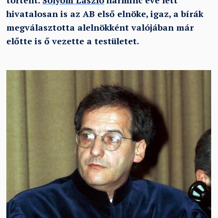
történt.
Sólyom László
harminc éve lett
hivatalosan is az AB első elnöke, igaz, a bírák
megválasztotta alelnökként valójában már
előtte is ő vezette a testületet.