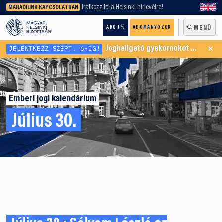
keresőnket!
Iratkozz fel a Helsinki hírlevélre!
MARADJUNK KAPCSOLATBAN
ADÓ 1%
ADOMÁNYOZOK
MENÜ
×
JELENTKEZZ SZEPT. 6-IG!
Joghallgató gyakornokot keresünk Menekültügyi Programunkba
Emberi jogi kalendárium
Július 30.