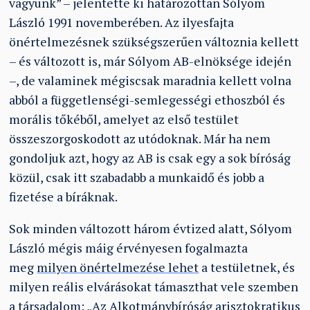
vagyunk” – jelentette ki határozottan Sólyom
László 1991 novemberében. Az ilyesfajta
önértelmezésnek szükségszerűen változnia kellett
– és változott is, már Sólyom AB-elnöksége idején
–, de valaminek mégiscsak maradnia kellett volna
abból a függetlenségi-semlegességi ethoszból és
morális tőkéből, amelyet az első testület
összeszorgoskodott az utódoknak. Már ha nem
gondoljuk azt, hogy az AB is csak egy a sok bíróság
közül, csak itt szabadabb a munkaidő és jobb a
fizetése a bíráknak.
Sok minden változott három évtized alatt, Sólyom
László mégis máig érvényesen fogalmazta
meg
milyen önértelmezése lehet
a testületnek, és
milyen reális elvárásokat támaszthat vele szemben
a társadalom: „Az Alkotmánybíróság arisztokratikus