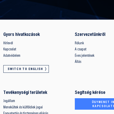
Gyors hivatkozások
Szervezetünkről
Hírlevél
Rólunk
Kapcsolat
A csapat
Adatvédelem
Éves jelentések
Állás
SWITCH TO ENGLISH
Tevékenységi területek
Segítség kérése
Jogállam
ÜGYMENET IN
KAPCSOLAT
Menekültek és külföldiek jogai
Fogvatartás és tisztességes eljárás