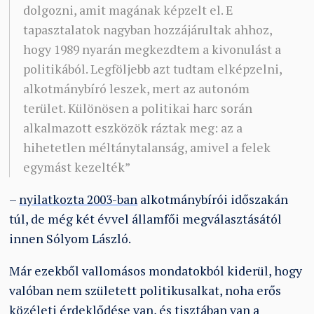
dolgozni, amit magának képzelt el. E
tapasztalatok nagyban hozzájárultak ahhoz,
hogy 1989 nyarán megkezdtem a kivonulást a
politikából. Legföljebb azt tudtam elképzelni,
alkotmánybíró leszek, mert az autonóm
terület. Különösen a politikai harc során
alkalmazott eszközök ráztak meg: az a
hihetetlen méltánytalanság, amivel a felek
egymást kezelték”
–
nyilatkozta 2003-ban
alkotmánybírói időszakán
túl, de még két évvel államfői megválasztásától
innen Sólyom László.
Már ezekből vallomásos mondatokból kiderül, hogy
valóban nem született politikusalkat, noha erős
közéleti érdeklődése van, és tisztában van a