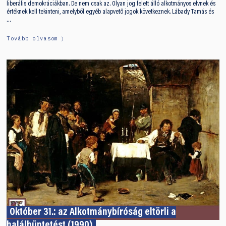
liberális demokráciákban. De nem csak az. Olyan jog felett álló alkotmányos elvnek és
értéknek kell tekinteni, amelyből egyéb alapvető jogok következnek. Lábady Tamás és
…
Tovább olvasom
Október 31.: az Alkotmánybíróság eltörli a
halálbüntetést (1990)