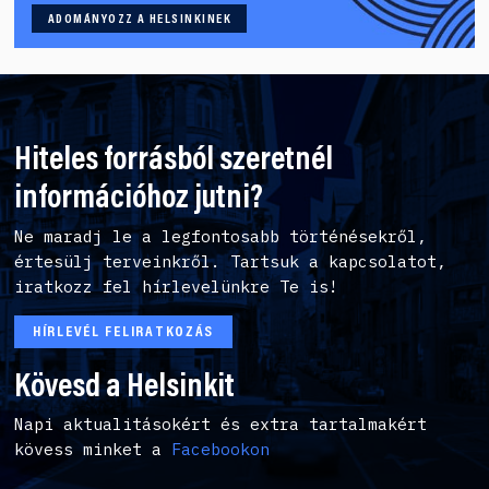
ADOMÁNYOZZ A HELSINKINEK
Hiteles forrásból szeretnél
információhoz jutni?
Ne maradj le a legfontosabb történésekről,
értesülj terveinkről. Tartsuk a kapcsolatot,
iratkozz fel hírlevelünkre Te is!
HÍRLEVÉL FELIRATKOZÁS
Kövesd a Helsinkit
Napi aktualitásokért és extra tartalmakért
kövess minket a
Facebookon