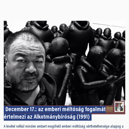
December 17.: az emberi méltóság fogalmát
értelmezi az Alkotmánybíróság (1991)
A kivétel nélkül minden embert megillető emberi méltóság sérthetetlensége alapjog a