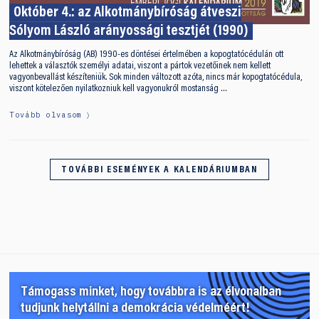
Október 4.: az Alkotmánybíróság átveszi
Sólyom László arányossági tesztjét (1990)
Az Alkotmánybíróság (AB) 1990-es döntései értelmében a kopogtatócédulán ott
lehettek a választók személyi adatai, viszont a pártok vezetőinek nem kellett
vagyonbevallást készíteniük. Sok minden változott azóta, nincs már kopogtatócédula,
viszont kötelezően nyilatkozniuk kell vagyonukról mostanság …
Tovább olvasom
TOVÁBBI ESEMÉNYEK A KALENDÁRIUMBAN
Támogass minket, hogy továbbra is az élvonalban
tudjunk helytállni a demokrácia védelméért!