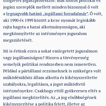
szögletes jogászprofesszor: más fontos politikai és
jogász szereplők mellett minden bizonnyal ő volt
a
legnagyobb hatású „jogállami forradalmár”
. Ő volt,
aki 1990 és 1999 között a keze nyomát leginkább
rajta hagyta a hazai alkotmányosságon, aki
megkönnyítette az intézményes joguralom
megszületését.
Mi is értünk ezen a sokat emlegetett joguralmon
vagy jogállamiságon? Hiszen a törvényesség
semelyik politikai rendszerben nem ismeretlen.
Például a pártállami rezsimeknek is szükséges volt
működésükhöz állam alkotta és kikényszerítette
szabályokra, legalitásra, a jogot működtető
intézményekre. Csakhogy ettől gyökeresen eltér a
jogállami megközelítés. Az „a jog elsőbbségének
kikényszerítése a politika felett, illetve az