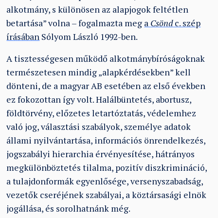
alkotmány, s különösen az alapjogok feltétlen
betartása” volna – fogalmazta meg
a
Csönd
c. szép
írásában
Sólyom László 1992-ben.
A tisztességesen működő alkotmánybíróságoknak
természetesen mindig „alapkérdésekben” kell
dönteni, de a magyar AB esetében az első években
ez fokozottan így volt. Halálbüntetés, abortusz,
földtörvény, előzetes letartóztatás, védelemhez
való jog, választási szabályok, személye adatok
állami nyilvántartása, információs önrendelkezés,
jogszabályi hierarchia érvényesítése, hátrányos
megkülönböztetés tilalma, pozitív diszkrimináció,
a tulajdonformák egyenlősége, versenyszabadság,
vezetők cseréjének szabályai, a köztársasági elnök
jogállása, és sorolhatnánk még.