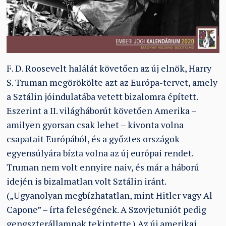
F. D. Roosevelt halálát követően az új elnök, Harry
S. Truman megörökölte azt az Európa-tervet, amely
a Sztálin jóindulatába vetett bizalomra épített.
Eszerint a II. világháborút követően Amerika –
amilyen gyorsan csak lehet – kivonta volna
csapatait Európából, és a győztes országok
egyensúlyára bízta volna az új európai rendet.
Truman nem volt ennyire naiv, és már a háború
idején is bizalmatlan volt Sztálin iránt.
(„Ugyanolyan megbízhatatlan, mint Hitler vagy Al
Capone” – írta feleségének. A Szovjetuniót pedig
gengszterállamnak tekintette.) Az új amerikai