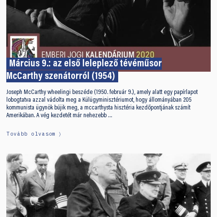
Március 9.: az első leleplező tévéműsor
McCarthy szenátorról (1954)
Joseph McCarthy wheelingi beszéde (1950. február 9.), amely alatt egy papírlapot
lobogtatva azzal vádolta meg a Külügyminisztériumot, hogy állományában 205
kommunista ügynök bújik meg, a mccarthysta hisztéria kezdőpontjának számít
Amerikában. A vég kezdetét már nehezebb …
Tovább olvasom