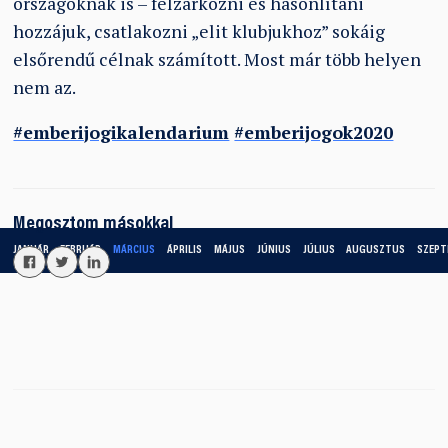
országoknak is – felzárkózni és hasonlítani
hozzájuk, csatlakozni „elit klubjukhoz” sokáig
elsőrendű célnak számított. Most már több helyen
nem az.
#emberijogikalendarium
#emberijogok2020
Megosztom másokkal
JANUÁR
FEBRUÁR
MÁRCIUS
ÁPRILIS
MÁJUS
JÚNIUS
JÚLIUS
AUGUSZTUS
SZEPT