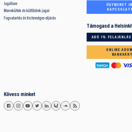
Jogállam
ÜGYMENET IN
KAPCSOLAT
Menekültek és külföldiek jogai
Fogvatartás és tisztességes eljárás
Támogasd a Helsinki
ADÓ 1% FELAJÁNLÁS
ONLINE ADO
BANKKÁR
Kövess minket