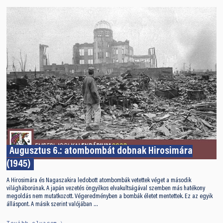
Augusztus 6.: atombombát dobnak Hirosimára
(1945)
A Hirosimára és Nagaszakira ledobott atombombák vetettek véget a második
világháborúnak. A japán vezetés öngyilkos elvakultságával szemben más hatékony
megoldás nem mutatkozott. Végeredményben a bombák életet mentettek. Ez az egyik
álláspont. A másik szerint valójában …
Tovább olvasom