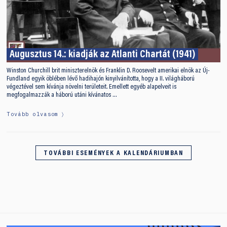
Augusztus 14.: kiadják az Atlanti Chartát (1941)
Winston Churchill brit miniszterelnök és Franklin D. Roosevelt amerikai elnök az Új-
Fundland egyik öblében lévő hadihajón kinyilvánította, hogy a II. világháború
végeztével sem kívánja növelni területeit. Emellett egyéb alapelveit is
megfogalmazzák a háború utáni kívánatos …
Tovább olvasom
TOVÁBBI ESEMÉNYEK A KALENDÁRIUMBAN