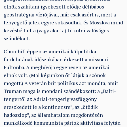
elnök szakítani igyekezett elődje délibábos
geostratégiai víziójával, már csak azért is, mert a
fenyegető jelek egyre sokasodtak, és Moszkva mind
kevésbé tudta (vagy akarta) titkolni valóságos
szándékait.
Churchill éppen az amerikai külpolitika
fordulatának időszakában érkezett a missouri
Fultonba. A meghívója egyenesen az amerikai
elnök volt. (Mai képünkön őt látjuk a szónok
mögött.) A veterán brit politikus azt mondta, amit
Truman maga is mondani szándékozott: a „Balti-
tengertől az Adriai-tengerig vasfüggöny
ereszkedett le a kontinensre”, az „ötödik
hadoszlop”, az államhatalom megdöntésén
munkálkodó kommunista pártok aktivitása folytán