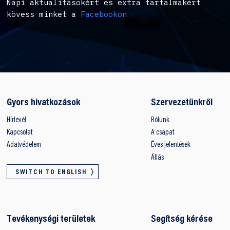
Napi aktualitásokért és extra tartalmakért
kövess minket a
Facebookon
Gyors hivatkozások
Szervezetünkről
Hírlevél
Rólunk
Kapcsolat
A csapat
Adatvédelem
Éves jelentések
Állás
SWITCH TO ENGLISH
Tevékenységi területek
Segítség kérése