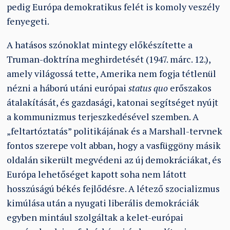
pedig Európa demokratikus felét is komoly veszély
fenyegeti.
A hatásos szónoklat mintegy előkészítette a
Truman-doktrína meghirdetését (1947. márc. 12.),
amely világossá tette, Amerika nem fogja tétlenül
nézni a háború utáni európai
status quo
erőszakos
átalakítását, és gazdasági, katonai segítséget nyújt
a kommunizmus terjeszkedésével szemben. A
„feltartóztatás” politikájának és a Marshall-tervnek
fontos szerepe volt abban, hogy a vasfüggöny másik
oldalán sikerült megvédeni az új demokráciákat, és
Európa lehetőséget kapott soha nem látott
hosszúságú békés fejlődésre. A létező szocializmus
kimúlása után a nyugati liberális demokráciák
egyben mintául szolgáltak a kelet-európai