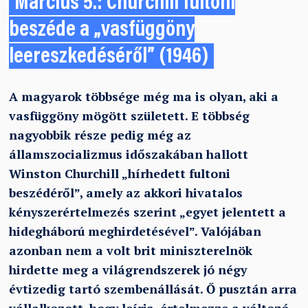
Március 5.: Churchill fultoni
beszéde a „vasfüggöny
leereszkedéséről” (1946)
A magyarok többsége még ma is olyan, aki a
vasfüggöny mögött született. E többség
nagyobbik része pedig még az
államszocializmus időszakában hallott
Winston Churchill „hírhedett fultoni
beszédéről”, amely az akkori hivatalos
kényszerértelmezés szerint „egyet jelentett a
hidegháború meghirdetésével”. Valójában
azonban nem a volt brit miniszterelnök
hirdette meg a világrendszerek jó négy
évtizedig tartó szembenállását. Ő pusztán arra