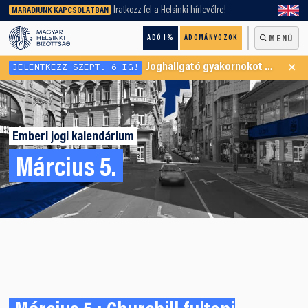
keresőnket!
Iratkozz fel a Helsinki hírlevélre!
MARADJUNK KAPCSOLATBAN
ADÓ 1%
ADOMÁNYOZOK
MENÜ
×
JELENTKEZZ SZEPT. 6-IG!
Joghallgató gyakornokot keresünk Menekültügyi Programunkba
Emberi jogi kalendárium
Március 5.