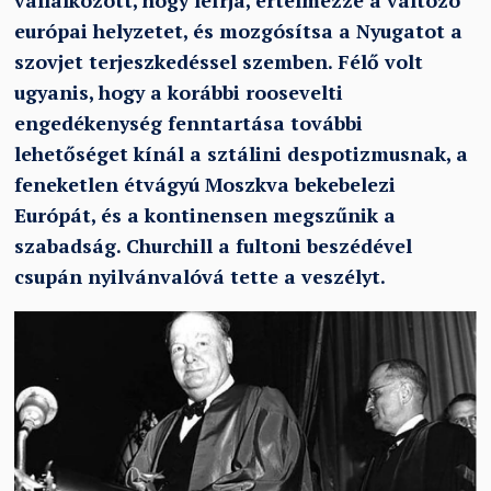
vállalkozott, hogy leírja, értelmezze a változó
európai helyzetet, és mozgósítsa a Nyugatot a
szovjet terjeszkedéssel szemben. Félő volt
ugyanis, hogy a korábbi roosevelti
engedékenység fenntartása további
lehetőséget kínál a sztálini despotizmusnak, a
feneketlen étvágyú Moszkva bekebelezi
Európát, és a kontinensen megszűnik a
szabadság. Churchill a fultoni beszédével
csupán nyilvánvalóvá tette a veszélyt.