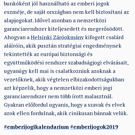
bunkóként jól használható az emberi jogok
eszméje, de saját országban nem kell biztosítani az
alapjogokat. Idővel azonban a nemzetközi
garanciarendszer kiteljesedett és megerősödött.
Ahogyan a
Helsinki Záróokmány
kifogott csalárd
aláíróin, akik pusztán stratégiai engedménynek
tekintették az európai biztonsági és
együttműködési rendszer szabadságjogi elvárásait,
ugyanúgy kell mai is csalatkozniuk azoknak a
vezetőknek, akik végtelen elbizakodottságukban
azt képzelik, hogy a nemzetközi emberi jogi
garanciarendszer nem több írott malasztnál.
Gyakran előfordul ugyanis, hogy a szavak és elvek
azok ellen fordulnak, akik cinikusan bánnak velük.
#emberijogikalendarium
#emberijogok2019