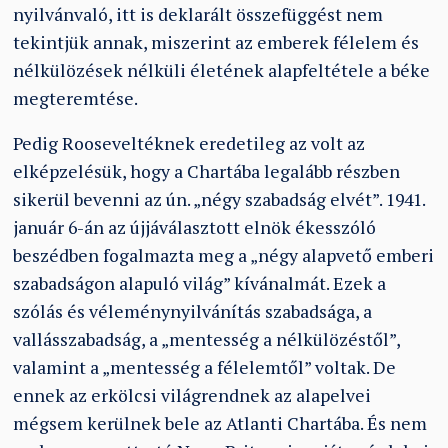
nyilvánvaló, itt is deklarált összefüggést nem
tekintjük annak, miszerint az emberek félelem és
nélkülözések nélküli életének alapfeltétele a béke
megteremtése.
Pedig Rooseveltéknek eredetileg az volt az
elképzelésük, hogy a Chartába legalább részben
sikerül bevenni az ún. „négy szabadság elvét”. 1941.
január 6-án az újjáválasztott elnök ékesszóló
beszédben fogalmazta meg a „négy alapvető emberi
szabadságon alapuló világ” kívánalmát. Ezek a
szólás és véleménynyilvánítás szabadsága, a
vallásszabadság, a „mentesség a nélkülözéstől”,
valamint a „mentesség a félelemtől” voltak. De
ennek az erkölcsi világrendnek az alapelvei
mégsem kerülnek bele az Atlanti Chartába. És nem