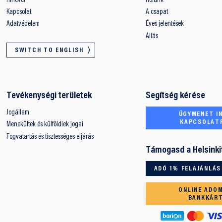
Hírlevél
Rólunk
Kapcsolat
A csapat
Adatvédelem
Éves jelentések
Állás
SWITCH TO ENGLISH
Tevékenységi területek
Segítség kérése
Jogállam
ÜGYMENET IN
KAPCSOLAT
Menekültek és külföldiek jogai
Fogvatartás és tisztességes eljárás
Támogasd a Helsinki
ADÓ 1% FELAJÁNLÁS
ONLINE ADO
BANKKÁR