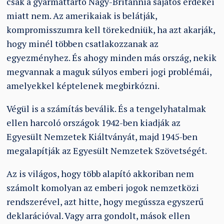
csak a gyarmattartó Nagy-Britannia sajátos érdekei
miatt nem. Az amerikaiak is belátják,
kompromisszumra kell törekedniük, ha azt akarják,
hogy minél többen csatlakozzanak az
egyezményhez. És ahogy minden más ország, nekik
megvannak a maguk súlyos emberi jogi problémái,
amelyekkel képtelenek megbirkózni.
Végül is a számítás beválik. És a tengelyhatalmak
ellen harcoló országok 1942-ben kiadják az
Egyesült Nemzetek Kiáltványát, majd 1945-ben
megalapítják az Egyesült Nemzetek Szövetségét.
Az is világos, hogy több alapító akkoriban nem
számolt komolyan az emberi jogok nemzetközi
rendszerével, azt hitte, hogy megússza egyszerű
deklarációval. Vagy arra gondolt, mások ellen