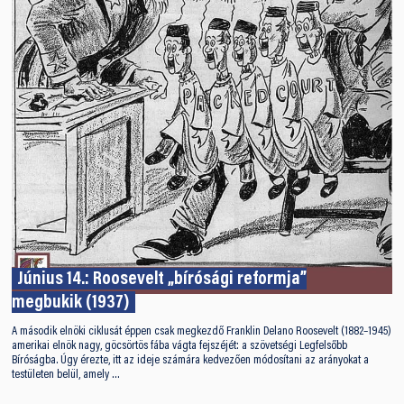
Június 14.: Roosevelt „bírósági reformja”
megbukik (1937)
A második elnöki ciklusát éppen csak megkezdő Franklin Delano Roosevelt (1882–1945)
amerikai elnök nagy, göcsörtös fába vágta fejszéjét: a szövetségi Legfelsőbb
Bíróságba. Úgy érezte, itt az ideje számára kedvezően módosítani az arányokat a
testületen belül, amely …