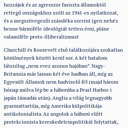
hozzájuk és az agresszor fasiszta államoktól
rettegő országokhoz szólt az 1941-es nyilatkozat,
és a megszövegezői szándéka szerint igen nehéz
benne bármiféle ideológiát tetten érni, pláne
valamiféle proto-illiberalizmust
Churchill és Roosevelt első találkozójára szokatlan
körülmények között kerül sor. A két hatalom
látszólag „nem evez azonos hajóban”. Nagy-
Britannia már lassan két éve hadban áll, míg az
Egyesült Államok nem hadviselő fél (majd három
hónap múlva lép be a háborúba a Pearl Harbor-i
japán támadás után). Anglia a világ legnagyobb
gyarmattartója, míg Amerika külpolitikája
antikolonialista. Az angolok a háború előtt
protekcionista kereskedelempolitikát folytattak,