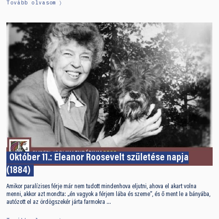
Tovább olvasom
Október 11.: Eleanor Roosevelt születése napja
(1884)
Amikor paralízises férje már nem tudott mindenhova eljutni, ahova el akart volna
menni, akkor azt mondta: „én vagyok a férjem lába és szeme”, és ő ment le a bányába,
autózott el az ördögszekér járta farmokra …