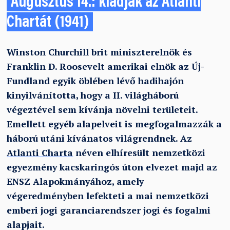
Augusztus 14.: kiadják az Atlanti
Chartát (1941)
Winston Churchill brit miniszterelnök és
Franklin D. Roosevelt amerikai elnök az Új-
Fundland egyik öblében lévő hadihajón
kinyilvánította, hogy a II. világháború
végeztével sem kívánja növelni területeit.
Emellett egyéb alapelveit is megfogalmazzák a
háború utáni kívánatos világrendnek. Az
Atlanti Charta
néven elhíresült nemzetközi
egyezmény kacskaringós úton elvezet majd az
ENSZ Alapokmányához, amely
végeredményben lefekteti a mai nemzetközi
emberi jogi garanciarendszer jogi és fogalmi
alapjait.