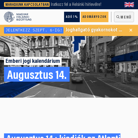
keresőnket!
Iratkozz fel a Helsinki hírlevélre!
MARADJUNK KAPCSOLATBAN
ADÓ 1%
ADOMÁNYOZOK
MENÜ
×
JELENTKEZZ SZEPT. 6-IG!
Joghallgató gyakornokot keresünk Menekültügyi Programunkba
Emberi jogi kalendárium
Augusztus 14.