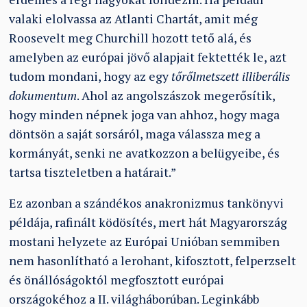
valaki elolvassa az Atlanti Chartát, amit még
Roosevelt meg Churchill hozott tető alá, és
amelyben az európai jövő alapjait fektették le, azt
tudom mondani, hogy az egy
tőrőlmetszett illiberális
dokumentum
. Ahol az angolszászok megerősítik,
hogy minden népnek joga van ahhoz, hogy maga
döntsön a saját sorsáról, maga válassza meg a
kormányát, senki ne avatkozzon a belügyeibe, és
tartsa tiszteletben a határait.”
Ez azonban a szándékos anakronizmus tankönyvi
példája, rafinált ködösítés, mert hát Magyarország
mostani helyzete az Európai Unióban semmiben
nem hasonlítható a lerohant, kifosztott, felperzselt
és önállóságoktól megfosztott európai
országokéhoz a II. világháborúban. Leginkább