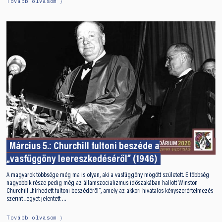
Tovább olvasom
Március 5.: Churchill fultoni beszéde a
„vasfüggöny leereszkedéséről” (1946)
A magyarok többsége még ma is olyan, aki a vasfüggöny mögött született. E többség
nagyobbik része pedig még az államszocializmus időszakában hallott Winston
Churchill „hírhedett fultoni beszédéről”, amely az akkori hivatalos kényszerértelmezés
szerint „egyet jelentett …
Tovább olvasom