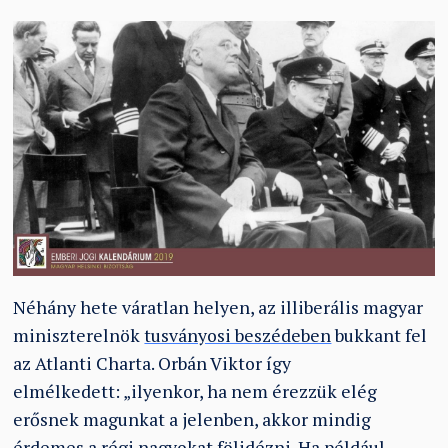
Néhány hete váratlan helyen, az illiberális magyar
miniszterelnök
tusványosi beszédeben
bukkant fel
az Atlanti Charta. Orbán Viktor így
elmélkedett: „
ilyenkor, ha nem érezzük elég
erősnek magunkat a jelenben, akkor mindig
érdemes a régi nagyokat fölidézni. Ha például