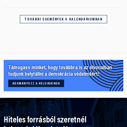
TOVÁBBI ESEMÉNYEK A KALENDÁRIUMBAN
Támogass minket, hogy továbbra is az élvonalban
tudjunk helytállni a demokrácia védelméért!
ADOMÁNYOZZ A HELSINKINEK
Hiteles forrásból szeretnél