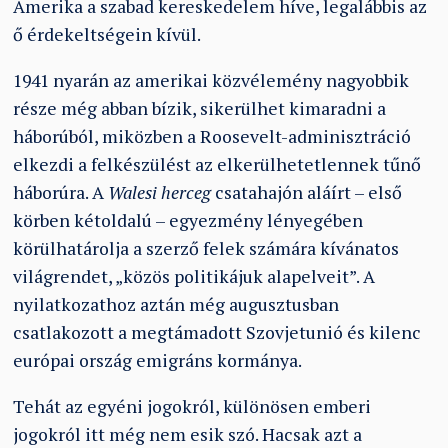
Amerika a szabad kereskedelem híve, legalábbis az
ő érdekeltségein kívül.
1941 nyarán az amerikai közvélemény nagyobbik
része még abban bízik, sikerülhet kimaradni a
háborúból, miközben a Roosevelt-adminisztráció
elkezdi a felkészülést az elkerülhetetlennek tűnő
háborúra. A
Walesi herceg
csatahajón aláírt – első
körben kétoldalú – egyezmény lényegében
körülhatárolja a szerző felek számára kívánatos
világrendet, „közös politikájuk alapelveit”. A
nyilatkozathoz aztán még augusztusban
csatlakozott a megtámadott Szovjetunió és kilenc
európai ország emigráns kormánya.
Tehát az egyéni jogokról, különösen emberi
jogokról itt még nem esik szó. Hacsak azt a