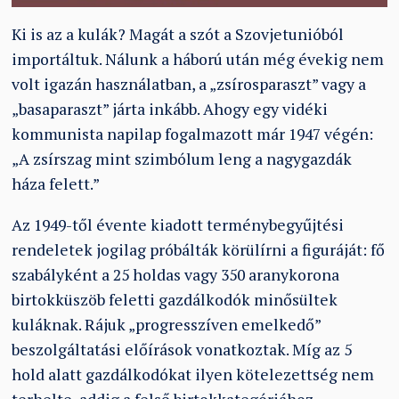
Ki is az a kulák? Magát a szót a Szovjetunióból
importáltuk. Nálunk a háború után még évekig nem
volt igazán használatban, a „zsírosparaszt” vagy a
„basaparaszt” járta inkább. Ahogy egy vidéki
kommunista napilap fogalmazott már 1947 végén:
„A zsírszag mint szimbólum leng a nagygazdák
háza felett.”
Az 1949-től évente kiadott terménybegyűjtési
rendeletek jogilag próbálták körülírni a figuráját: fő
szabályként a 25 holdas vagy 350 aranykorona
birtokküszöb feletti gazdálkodók minősültek
kuláknak. Rájuk „progresszíven emelkedő”
beszolgáltatási előírások vonatkoztak. Míg az 5
hold alatt gazdálkodókat ilyen kötelezettség nem