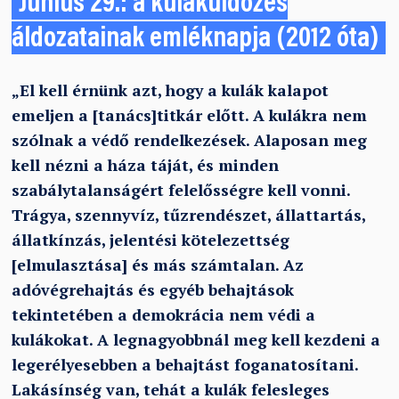
Június 29.: a kuláküldözés
áldozatainak emléknapja (2012 óta)
„El kell érnünk azt, hogy a kulák kalapot
emeljen a [tanács]titkár előtt. A kulákra nem
szólnak a védő rendelkezések. Alaposan meg
kell nézni a háza táját, és minden
szabálytalanságért felelősségre kell vonni.
Trágya, szennyvíz, tűzrendészet, állattartás,
állatkínzás, jelentési kötelezettség
[elmulasztása] és más számtalan. Az
adóvégrehajtás és egyéb behajtások
tekintetében a demokrácia nem védi a
kulákokat. A legnagyobbnál meg kell kezdeni a
legerélyesebben a behajtást foganatosítani.
Lakásínség van, tehát a kulák felesleges