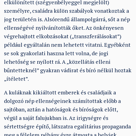
elkülönített (szégyenbélyeggel megjelölt)
személyre, családra külön szabályok vonatkoztak a
jog területén is. Alsórendű állampolgárrá, sőt a nép
ellenségévé nyilvánították őket. Az önkényesen
végrehajtott elkobzásokat („transzferálásokat”)
például egyáltalán nem lehetett vitatni. Egyébként
se sok gyakorlati haszna lett volna, de jogi
lehetőség se nyílott rá. A „közellátás elleni
bűntetteknél” gyakran vádirat és bíró nélkül hoztak
„ítéletet”.
A kuláknak kikiáltott emberek és családjaik a
dolgozó nép ellenségeinek számítottak előbb a
sajtóban, aztán a hatóságok és bíróságok előtt,
végül a saját falujukban is. Az irigységre és
sértettségre építő, látszatra egalitárius propaganda
meg a félelem néhány évre átmosta a helyiek