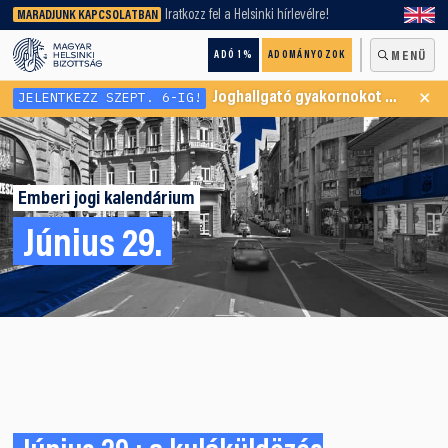
keresőnket!
Iratkozz fel a Helsinki hírlevélre!
MARADJUNK KAPCSOLATBAN
ADÓ 1%
ADOMÁNYOZOK
MENÜ
×
JELENTKEZZ SZEPT. 6-IG!
Joghallgató gyakornokot keresünk Menekültügyi Programunkba
Emberi jogi kalendárium
Június 29.