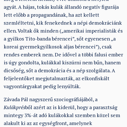
agyát. A hájas, tokás kulák állandó negatív figurája
lett előbb a propagandának, ha azt kellett
szemléltetni, kik fenekednek a népi demokráciánk
ellen. Voltak ők minden („amerikai imperialisták és
a gyilkos Tito-banda bérencei”, sőt egyenesen „a
koreai gyermekgyilkosok aljas bérencei”), csak
rendes emberek nem. De idővel a többi falusi ember
is úgy gondolta, kulákkal kiszúrni nem bűn, hanem
dicsőség, sőt a demokrácia és a nép szolgálata. A
feljelentőket megjutalmazták, az elkonfiskált
vagyontárgyakat pedig lenyúlták.
Závada Pál nagyszerű szociográfiájából, a
Kulákprés
ből azért az is kiderül, hogy a parasztság
mintegy 3%-át adó kulákokkal szemben közel sem
alakult ki az az egységfront, amelynek