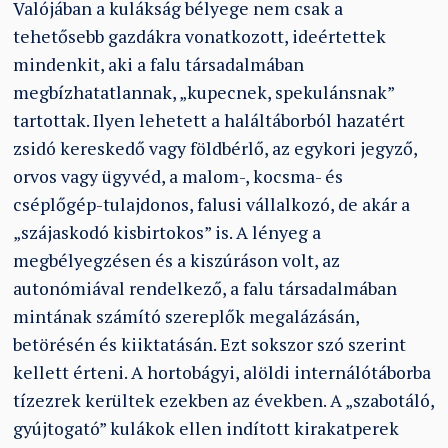
Valójában a kulákság bélyege nem csak a
tehetősebb gazdákra vonatkozott, ideértettek
mindenkit, aki a falu társadalmában
megbízhatatlannak, „kupecnek, spekulánsnak”
tartottak. Ilyen lehetett a haláltáborból hazatért
zsidó kereskedő vagy földbérlő, az egykori jegyző,
orvos vagy ügyvéd, a malom-, kocsma- és
cséplőgép-tulajdonos, falusi vállalkozó, de akár a
„szájaskodó kisbirtokos” is. A lényeg a
megbélyegzésen és a kiszúráson volt, az
autonómiával rendelkező, a falu társadalmában
mintának számító szereplők megalázásán,
betörésén és kiiktatásán. Ezt sokszor szó szerint
kellett érteni. A hortobágyi, alöldi internálótáborba
tízezrek kerültek ezekben az években. A „szabotáló,
gyújtogató” kulákok ellen indított kirakatperek