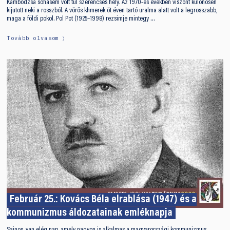
Kambodzsa sohasem volt túl szerencsés hely. Az 1970-es években viszont különösen
kijutott neki a rosszból. A vörös khmerek öt éven tartó uralma alatt volt a legrosszabb,
maga a földi pokol. Pol Pot (1925–1998) rezsimje mintegy …
Tovább olvasom
Február 25.: Kovács Béla elrablása (1947) és a
kommunizmus áldozatainak emléknapja
Sajnos, van elég nap, amely nagyon is alkalmas a magyarországi kommunizmus