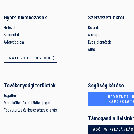
Gyors hivatkozások
Szervezetünkről
Hírlevél
Rólunk
Kapcsolat
A csapat
Adatvédelem
Éves jelentések
Állás
SWITCH TO ENGLISH
Tevékenységi területek
Segítség kérése
Jogállam
ÜGYMENET IN
KAPCSOLAT
Menekültek és külföldiek jogai
Fogvatartás és tisztességes eljárás
Támogasd a Helsinki
ADÓ 1% FELAJÁNLÁS