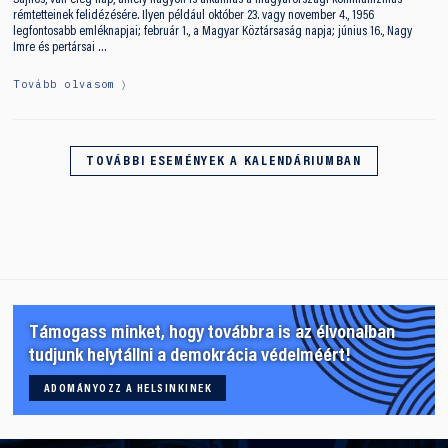
rémtetteinek felidézésére. Ilyen például október 23. vagy november 4., 1956
legfontosabb emléknapjai; február 1., a Magyar Köztársaság napja; június 16., Nagy
Imre és pertársai …
Tovább olvasom
TOVÁBBI ESEMÉNYEK A KALENDÁRIUMBAN
Támogass minket, hogy továbbra is az élvonalban
tudjunk helytállni a demokrácia védelméért!
ADOMÁNYOZZ A HELSINKINEK