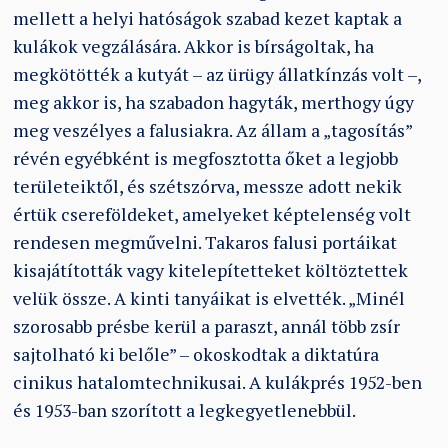
mellett a helyi hatóságok szabad kezet kaptak a
kulákok vegzálására. Akkor is bírságoltak, ha
megkötötték a kutyát – az ürügy állatkínzás volt –,
meg akkor is, ha szabadon hagyták, merthogy úgy
meg veszélyes a falusiakra. Az állam a „tagosítás”
révén egyébként is megfosztotta őket a legjobb
területeiktől, és szétszórva, messze adott nekik
értük csereföldeket, amelyeket képtelenség volt
rendesen megművelni. Takaros falusi portáikat
kisajátították vagy kitelepítetteket költöztettek
velük össze. A kinti tanyáikat is elvették. „Minél
szorosabb présbe kerül a paraszt, annál több zsír
sajtolható ki belőle” – okoskodtak a diktatúra
cinikus hatalomtechnikusai. A kulákprés 1952-ben
és 1953-ban szorított a legkegyetlenebbül.