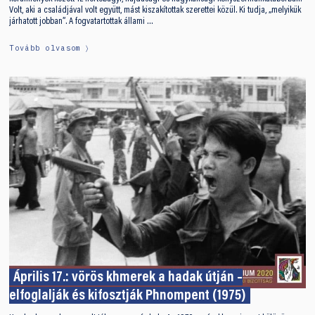
Volt, aki a családjával volt együtt, mást kiszakítottak szerettei közül. Ki tudja, „melyikük
járhatott jobban”. A fogvatartottak állami …
Tovább olvasom
Április 17.: vörös khmerek a hadak útján –
elfoglalják és kifosztják Phnompent (1975)