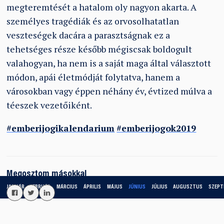
megteremtését a hatalom oly nagyon akarta. A
személyes tragédiák és az orvosolhatatlan
veszteségek dacára a parasztságnak ez a
tehetséges része később mégiscsak boldogult
valahogyan, ha nem is a saját maga által választott
módon, apái életmódját folytatva, hanem a
városokban vagy éppen néhány év, évtized múlva a
téeszek vezetőiként.
#emberijogikalendarium
#emberijogok2019
Megosztom másokkal
JANUÁR
FEBRUÁR
MÁRCIUS
ÁPRILIS
MÁJUS
JÚNIUS
JÚLIUS
AUGUSZTUS
SZEPT