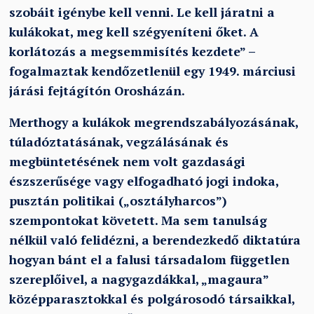
szobáit igénybe kell venni. Le kell járatni a
kulákokat, meg kell szégyeníteni őket. A
korlátozás a megsemmisítés kezdete” –
fogalmaztak kendőzetlenül egy 1949. márciusi
járási fejtágítón Orosházán.
Merthogy a kulákok megrendszabályozásának,
túladóztatásának, vegzálásának és
megbüntetésének nem volt gazdasági
észszerűsége vagy elfogadható jogi indoka,
pusztán politikai („osztályharcos”)
szempontokat követett. Ma sem tanulság
nélkül való felidézni, a berendezkedő diktatúra
hogyan bánt el a falusi társadalom független
szereplőivel, a nagygazdákkal, „magaura”
középparasztokkal és polgárosodó társaikkal,