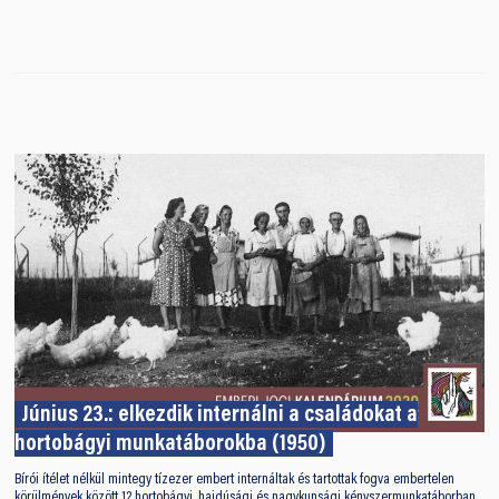
Június 23.: elkezdik internálni a családokat a
hortobágyi munkatáborokba (1950)
Bírói ítélet nélkül mintegy tízezer embert internáltak és tartottak fogva embertelen
körülmények között 12 hortobágyi, hajdúsági és nagykunsági kényszermunkatáborban.