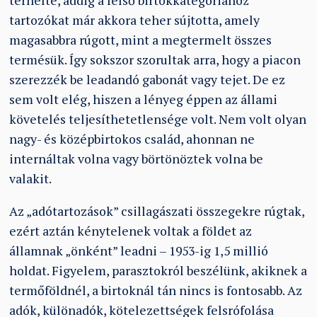
terhelte, addig a felső birtokkategóriához
tartozókat már akkora teher sújtotta, amely
magasabbra rúgott, mint a megtermelt összes
termésük. Így sokszor szorultak arra, hogy a piacon
szerezzék be leadandó gabonát vagy tejet. De ez
sem volt elég, hiszen a lényeg éppen az állami
követelés teljesíthetetlensége volt. Nem volt olyan
nagy- és középbirtokos család, ahonnan ne
internáltak volna vagy börtönöztek volna be
valakit.
Az „adótartozások” csillagászati összegekre rúgtak,
ezért aztán kénytelenek voltak a földet az
államnak „önként” leadni – 1953-ig 1,5 millió
holdat. Figyelem, parasztokról beszélünk, akiknek a
termőföldnél, a birtoknál tán nincs is fontosabb. Az
adók, különadók, kötelezettségek felsrófolása