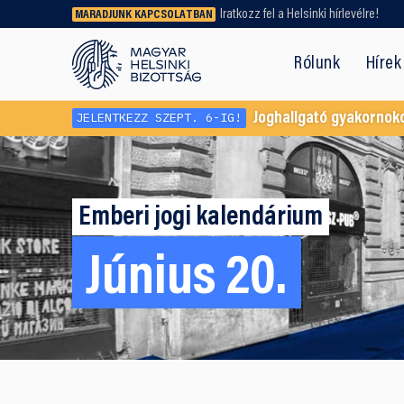
Iratkozz fel a Helsinki hírlevélre!
MARADJUNK KAPCSOLATBAN
Régebbi tartalmat vagy
dokumentumot keresel? Használd a
Rólunk
Hírek
keresőnket!
JELENTKEZZ SZEPT. 6-IG!
Joghallgató gyakornok
Emberi jogi kalendárium
Június 20.