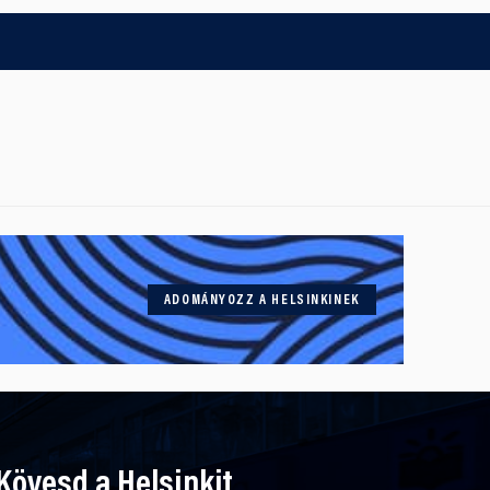
ADOMÁNYOZZ A HELSINKINEK
Kövesd a Helsinkit