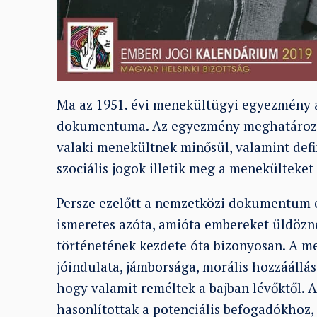
Ma az 1951. évi menekültügyi egyezmény 
dokumentuma. Az egyezmény meghatározza
valaki menekültnek minősül, valamint defi
szociális jogok illetik meg a menekülteke
Persze ezelőtt a nemzetközi dokumentum el
ismeretes azóta, amióta embereket üldözne
történetének kezdete óta bizonyosan. A 
jóindulata, jámborsága, morális hozzáállás
hogy valamit reméltek a bajban lévőktől. 
hasonlítottak a potenciális befogadókhoz, 