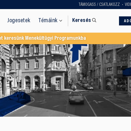
TÁMOGASS / CSATLAKOZZ
VID
Jogesetek
Témáink
Keresés
AD
ot keresünk Menekültügyi Programunkba