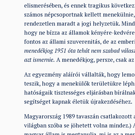
elismerésében, és ennek tragikus következ
számos népcsoportnak kellett menekülnie,
rendezetlen maradt a jogi helyzetük. Mind
hogy ne bízza az államok kényére-kedvére,
fontos az állami szuverenitás, de az ember
menedékjog 1951 óta tehát nem szabad választ
azt ismernie.
A menedékjog, persze, csak az 
Az egyezmény aláírói vállalták, hogy lemo
teszik, hogy a menekülők területükre léph
hatóságaik tisztességes eljárásban bírálna
segítséget kapnak életük újrakezdéséhez.
Magyarország 1989 tavaszán csatlakozott 
világban szóba se jöhetett volna mindez.) 
magyar állam is megtanulja, mi is az a me