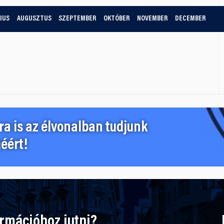
IUS
AUGUSZTUS
SZEPTEMBER
OKTÓBER
NOVEMBER
DECEMBER
a is az élvonalban tudjunk
éért!
ormációhoz jutni?