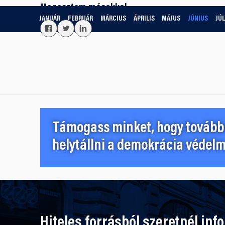
Megosztom másokkal
JANUÁR
FEBRUÁR
MÁRCIUS
ÁPRILIS
MÁJUS
JÚNIUS
JÚL
Támogass minket, hogy továbbr
helytállni a demokrácia védelm
Hiteles forrásból szeretnél inf