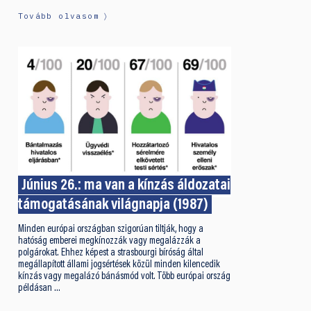
Tovább olvasom
Június 26.: ma van a kínzás áldozatai
támogatásának világnapja (1987)
Minden európai országban szigorúan tiltják, hogy a
hatóság emberei megkínozzák vagy megalázzák a
polgárokat. Ehhez képest a strasbourgi bíróság által
megállapított állami jogsértések közül minden kilencedik
kínzás vagy megalázó bánásmód volt. Több európai ország
példásan …