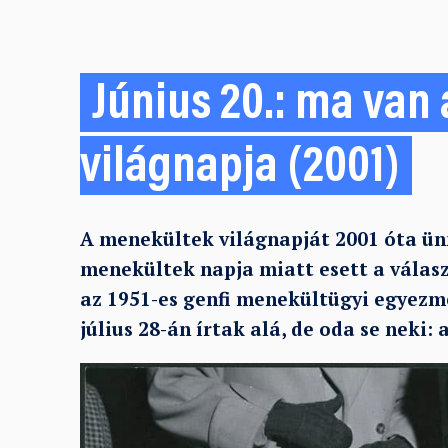
Június 20.: ma van
világnapja (2001)
A menekültek világnapját 2001 óta ünn
menekültek napja miatt esett a válasz
az 1951-es genfi menekültügyi egyezm
július 28-án írtak alá, de oda se neki