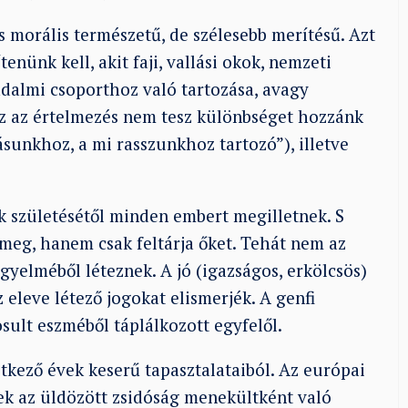
 morális természetű, de szélesebb merítésű. Azt
ünk kell, akit faji, vallási okok, nemzeti
adalmi csoporthoz való tartozása, avagy
Ez az értelmezés nem tesz különbséget hozzánk
sunkhoz, a mi rasszunkhoz tartozó”), illetve
k születésétől minden embert megilletnek. S
meg, hanem csak feltárja őket. Tehát nem az
yelméből léteznek. A jó (igazságos, erkölcsös)
eleve létező jogokat elismerjék. A genfi
ult eszméből táplálkozott egyfelől.
etkező évek keserű tapasztalataiból. Az európai
ek az üldözött zsidóság menekültként való