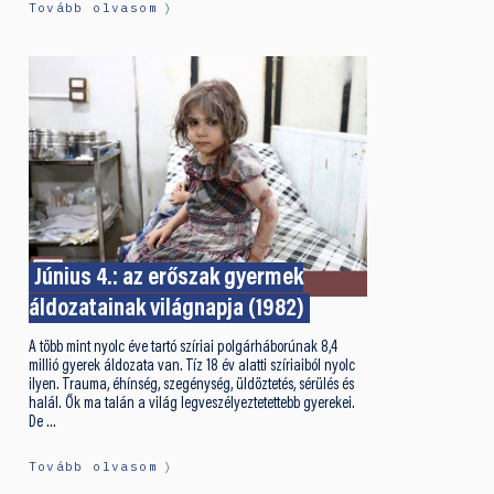
Tovább olvasom
Június 4.: az erőszak gyermek
áldozatainak világnapja (1982)
A több mint nyolc éve tartó szíriai polgárháborúnak 8,4
millió gyerek áldozata van. Tíz 18 év alatti szíriaiból nyolc
ilyen. Trauma, éhínség, szegénység, üldöztetés, sérülés és
halál. Ők ma talán a világ legveszélyeztetettebb gyerekei.
De …
Tovább olvasom