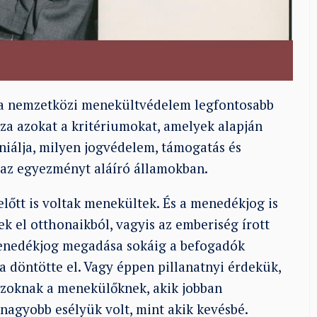
a nemzetközi menekültvédelem legfontosabb
 azokat a kritériumokat, amelyek alapján
niálja, milyen jogvédelem, támogatás és
t az egyezményt aláíró államokban.
őtt is voltak menekültek. És a menedékjog is
k el otthonaikból, vagyis az emberiség írott
menedékjog megadása sokáig a befogadók
a döntötte el. Vagy éppen pillanatnyi érdekük,
Azoknak a menekülőknek, akik jobban
nagyobb esélyük volt, mint akik kevésbé.