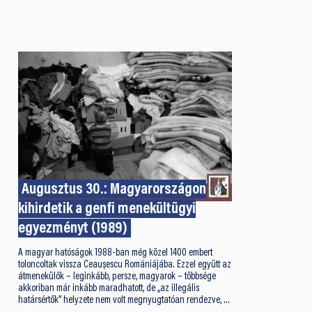
Augusztus 30.: Magyarországon
kihirdetik a genfi menekültügyi
egyezményt (1989)
A magyar hatóságok 1988-ban még közel 1400 embert
toloncoltak vissza Ceaușescu Romániájába. Ezzel együtt az
átmenekülők – leginkább, persze, magyarok – többsége
akkoriban már inkább maradhatott, de „az illegális
határsértők” helyzete nem volt megnyugtatóan rendezve, …