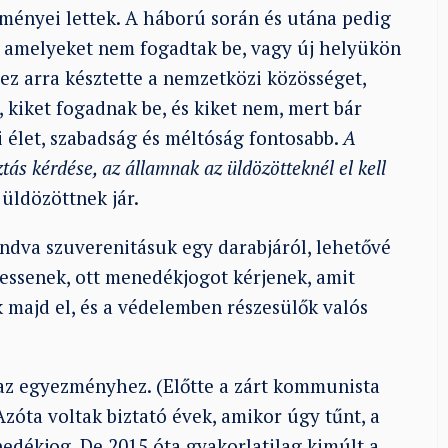
ményei lettek. A háború során és utána pedig
 amelyeket nem fogadtak be, vagy új helyükön
ez arra késztette a nemzetközi közösséget,
 kiket fogadnak be, és kiket nem, mert bár
i élet, szabadság és méltóság fontosabb.
A
ás kérdése, az államnak az üldözötteknél el kell
üldözöttnek jár.
ndva szuverenitásuk egy darabjáról, lehetővé
essenek, ott menedékjogot kérjenek, amit
k majd el, és a védelemben részesülők valós
az egyezményhez. (Előtte a zárt kommunista
Azóta voltak biztató évek, amikor úgy tűnt, a
nedékjog. De 2015 óta gyakorlatilag kimúlt a