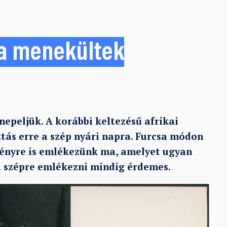
 a menekültek
epeljük. A korábbi keltezésű afrikai
tás erre a szép nyári napra. Furcsa módon
ényre is emlékezünk ma, amelyet ugyan
: a szépre emlékezni mindig érdemes.