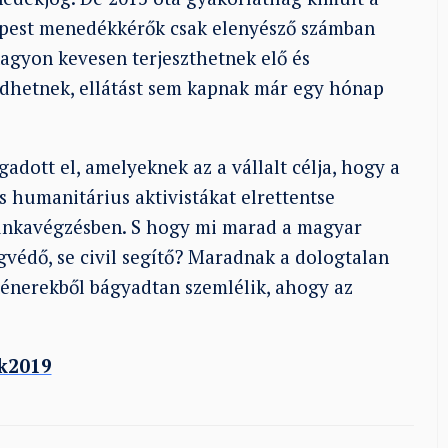
pest menedékkérők csak elenyésző számban
nagyon kevesen terjeszthetnek elő és
edhetnek, ellátást sem kapnak már egy hónap
dott el, amelyeknek az a vállalt célja, hogy a
s humanitárius aktivistákat elrettentse
munkavégzésben. S hogy mi marad a magyar
védő, se civil segítő? Maradnak a dologtalan
ténerekből bágyadtan szemlélik, ahogy az
k2019