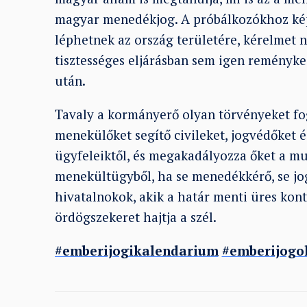
magyar menedékjog. A próbálkozókhoz ké
léphetnek az ország területére, kérelmet 
tisztességes eljárásban sem igen reményk
után.
Tavaly a kormányerő olyan törvényeket foga
menekülőket segítő civileket, jogvédőket é
ügyfeleiktől, és megakadályozza őket a 
menekültügyből, ha se menedékkérő, se jog
hivatalnokok, akik a határ menti üres kon
ördögszekeret hajtja a szél.
#emberijogikalendarium
#emberijogo