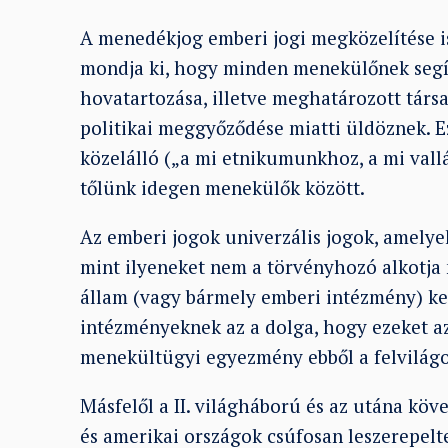
A menedékjog emberi jogi megközelítése is
mondja ki, hogy minden menekülőnek segíten
hovatartozása, illetve meghatározott társ
politikai meggyőződése miatti üldöznek. 
közelálló („a mi etnikumunkhoz, a mi vallá
tőlünk idegen menekülők között.
Az emberi jogok univerzális jogok, amelye
mint ilyeneket nem a törvényhozó alkotja 
állam (vagy bármely emberi intézmény) keg
intézményeknek az a dolga, hogy ezeket az 
menekültügyi egyezmény ebből a felvilágos
Másfelől a II. világháború és az utána köv
és amerikai országok csúfosan leszerepelt